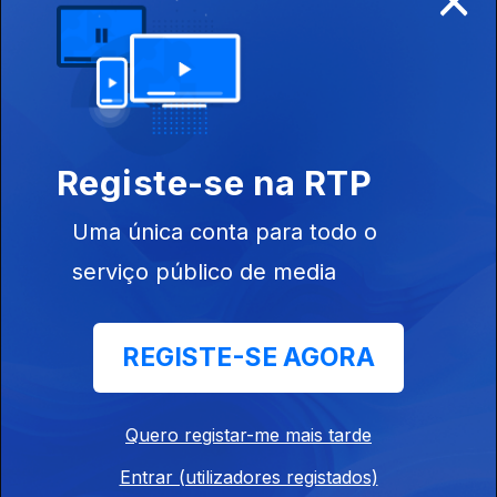
Samsung Galaxy Z Fold8 Ultra o novo topo de
gama dos smartphones dobráveis
Ep. 846
13 jul. 2026
Registe-se na RTP
Uma única conta para todo o
Google e Renault atualizam sistema OpenR
Link com IA Gemini
serviço público de media
Ep. 845
10 jul. 2026
REGISTE-SE AGORA
Microsoft prepara lançamento da oitava
geração do Surface Laptop
Quero registar-me mais tarde
Ep. 844
09 jul. 2026
Entrar (utilizadores registados)