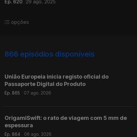
Ep. 620
29 ago. 2025
opções
866
episódios disponíveis
943780
939932
935751
931928
União Europeia inicia registo oficial do
Passaporte Digital do Produto
Ep. 865
07 ago. 2026
OrigamiSwift: o rato de viagem com 5 mm de
espessura
Ep. 864
06 ago. 2026