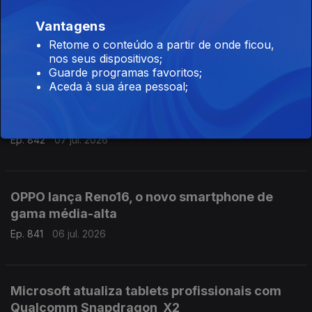
Vantagens
Samsung regressa em julho com Galaxy Z Fold
8 e Z Flip 8
Retome o conteúdo a partir de onde ficou,
nos seus dispositivos;
Ep. 843
08 jul. 2026
Guarde programas favoritos;
Aceda à sua área pessoal;
Nothing apresentou o novo Phone 4b
Ep. 842
07 jul. 2026
OPPO lança Reno16, o novo smartphone de
gama média-alta
Ep. 841
06 jul. 2026
Microsoft atualiza tablets profissionais com
Qualcomm Snapdragon X2