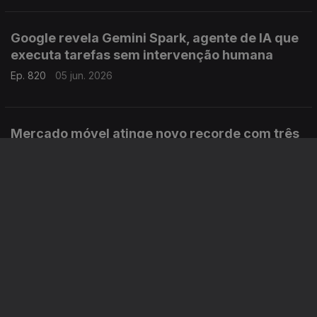
Google revela Gemini Spark, agente de IA que
executa tarefas sem intervenção humana
Ep. 820
05 jun. 2026
Mercado móvel atinge novo recorde com três
mil milhões de ligações 5G
Ep. 819
04 jun. 2026
RedMagic anuncia os novos smartphones topo
de gama
Ep. 818
03 jun. 2026