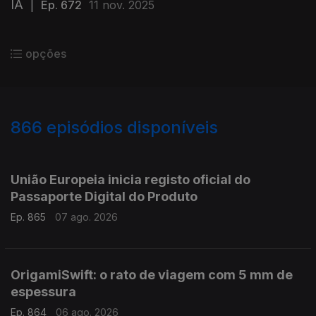
IA
|
Ep. 672
11 nov. 2025
opções
866
episódios disponíveis
943780
939932
935751
931928
União Europeia inicia registo oficial do
Passaporte Digital do Produto
Ep. 865
07 ago. 2026
OrigamiSwift: o rato de viagem com 5 mm de
espessura
Ep. 864
06 ago. 2026