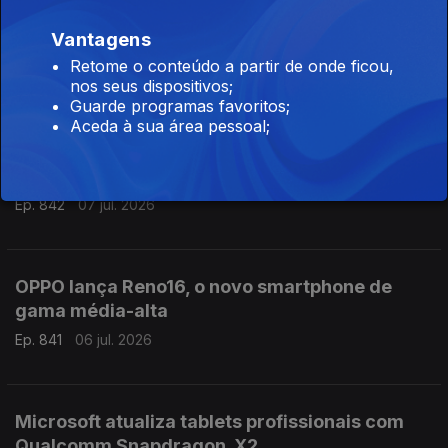
Vantagens
Samsung regressa em julho com Galaxy Z Fold
8 e Z Flip 8
Retome o conteúdo a partir de onde ficou,
nos seus dispositivos;
Ep. 843
08 jul. 2026
Guarde programas favoritos;
Aceda à sua área pessoal;
Nothing apresentou o novo Phone 4b
Ep. 842
07 jul. 2026
OPPO lança Reno16, o novo smartphone de
gama média-alta
Ep. 841
06 jul. 2026
Microsoft atualiza tablets profissionais com
Qualcomm Snapdragon X2