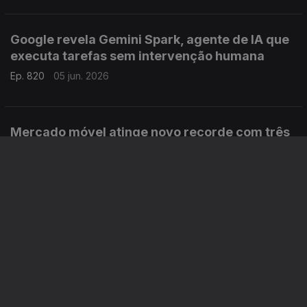
Google revela Gemini Spark, agente de IA que
executa tarefas sem intervenção humana
Ep. 820
05 jun. 2026
Mercado móvel atinge novo recorde com três
mil milhões de ligações 5G
Ep. 819
04 jun. 2026
RedMagic anuncia os novos smartphones topo
de gama
Ep. 818
03 jun. 2026