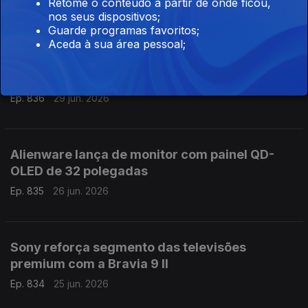
Retome o conteúdo a partir de onde ficou,
Ep. 837
30 jun. 2026
nos seus dispositivos;
Guarde programas favoritos;
Aceda à sua área pessoal;
EUA mandam Anthropic bloquear acesso
estrangeiro à IA mais avançada
Ep. 836
29 jun. 2026
Alienware lança de monitor com painel QD-
OLED de 32 polegadas
Ep. 835
26 jun. 2026
Sony reforça segmento das televisões
premium com a Bravia 9 II
Ep. 834
25 jun. 2026