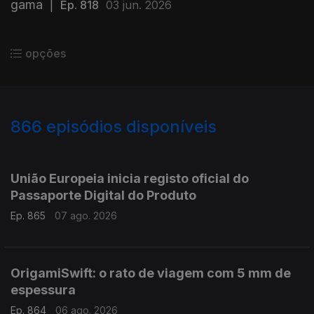
gama
|
Ep. 818
03 jun. 2026
opções
866
episódios disponíveis
943780
939932
935751
931928
929040
União Europeia inicia registo oficial do
Passaporte Digital do Produto
Ep. 865
07 ago. 2026
OrigamiSwift: o rato de viagem com 5 mm de
espessura
Ep. 864
06 ago. 2026