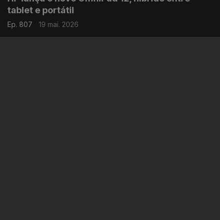
tablet e portátil
Ep. 807
19 mai. 2026
ASUS apresenta os novos monitores ProArt
Display PA27USD e PA32USD
Ep. 806
18 mai. 2026
Instale a aplicação
RTP Play
Disponível para iOS, Android, Apple TV, Android TV e