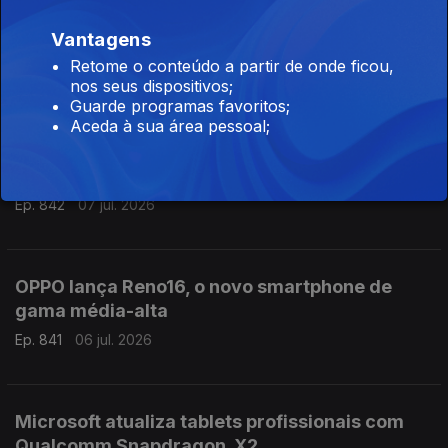
Vantagens
Samsung regressa em julho com Galaxy Z Fold
8 e Z Flip 8
Retome o conteúdo a partir de onde ficou,
nos seus dispositivos;
Ep. 843
08 jul. 2026
Guarde programas favoritos;
Aceda à sua área pessoal;
Nothing apresentou o novo Phone 4b
Ep. 842
07 jul. 2026
OPPO lança Reno16, o novo smartphone de
gama média-alta
Ep. 841
06 jul. 2026
Microsoft atualiza tablets profissionais com
Qualcomm Snapdragon X2