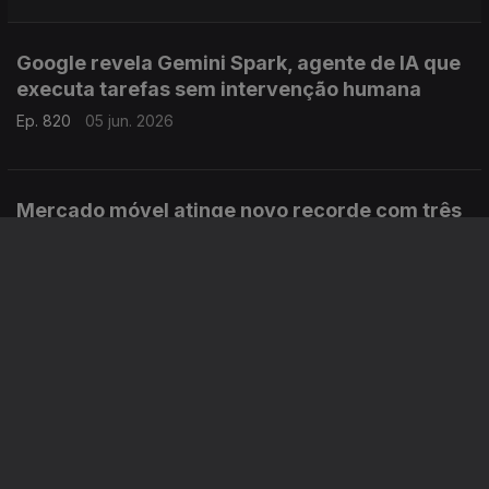
Google revela Gemini Spark, agente de IA que
executa tarefas sem intervenção humana
Ep. 820
05 jun. 2026
Mercado móvel atinge novo recorde com três
mil milhões de ligações 5G
Ep. 819
04 jun. 2026
RedMagic anuncia os novos smartphones topo
de gama
Ep. 818
03 jun. 2026