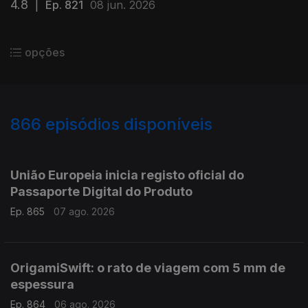
4.8
|
Ep. 821
08 jun. 2026
opções
866
episódios disponíveis
943780
939932
935751
931928
União Europeia inicia registo oficial do
Passaporte Digital do Produto
Ep. 865
07 ago. 2026
OrigamiSwift: o rato de viagem com 5 mm de
espessura
Ep. 864
06 ago. 2026