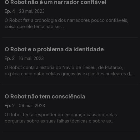
O Robot não é um narrador confiável
Ep. 4
23 mai. 2023
O Robot faz a cronologia dos narradores pouco confiáveis,
coisa que ele tenta não ser.
No final do programa, debruça-se sobre o vício de narrar e a
polissemia da palavra sentido.
O Robot e o problema da identidade
Ep. 3
16 mai. 2023
O Robot conta a história do Navio de Teseu, de Plutarco,
explica como datar células graças às explosões nucleares do
século XX e elabora sobre a possibilidade de existir
democracia celular.
O Robot não tem consciência
Ep. 2
09 mai. 2023
O Robot tenta responder ao embaraço causado pelas
perguntas sobre as suas falhas técnicas e sobre as
alucinações que é acusado de sofrer.
Pedimos-lhe para comparar a Teoria da Energia Livre com as
ideias de A. Damásio.