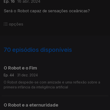
Ep. 16
16 abr. 2024
Será o Robot capaz de sensações oceânicas?
opções
70
episódios disponíveis
801083
770596
750968
732783
714759
688550
O Robot e o Fim
Ep. 44
31 dez. 2024
O Robot despede-se com amizade e uma reflexão sobre a
primeira infância da inteligência artificial
O Robot e a eternuridade