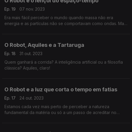
O Robot e o lençol do espaço-tempo
Ep. 19
07 nov. 2023
Era mais fácil perceber o mundo quando massa não era
energia e as partículas não se comportavam como ondas. Mas
o Robot varre todas as dúvidas com a metáfora do lençol.
O Robot, Aquiles e a Tartaruga
Ep. 18
31 out. 2023
Quem ganhará a corrida? A inteligência artificial ou a filosofia
clássica? Aquiles, claro!
O Robot e a luz que corta o tempo em fatias
Ep. 17
24 out. 2023
Estamos cada vez mais perto de perceber a natureza
fundamental da matéria ou só a um passo de acreditar no
poder curativo dos cristais?