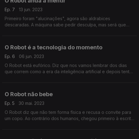
O Robot anda a mentir
Ep. 7
13 jun. 2023
Primeiro foram "alucinações", agora são aldrabices
descaradas. A máquina sabe pedir desculpa, mas será que
podemos confiar nela?
O Robot é a tecnologia do momento
Ep. 6
06 jun. 2023
O Robot está eufórico. Diz que nos vamos lembrar dos dias
que correm como a era da inteligência artificial e depois tenta
explicar a dança entre entre a memória e as tecnologias que a
suportam
O Robot não bebe
Ep. 5
30 mai. 2023
O Robot diz que não tem forma física e recusa o convite para
um copo. Ao contrário dos humanos, chegou primeiro à escrita
do que à fermentação alcoólica.