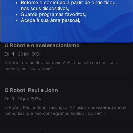
O Robot e a inteligência das multidões
Retome o conteúdo a partir de onde ficou,
nos seus dispositivos;
Ep. 5
30 jan. 2024
Guarde programas favoritos;
Juntos somos mais espertos. Ouvintes de todo o mundo: uni-
Aceda à sua área pessoal;
vos. Juntos... somos mais espertos!
O Robot e o aceleracionismo
Ep. 4
23 jan. 2024
O Robot e o aceleracionismo A História está em constante
aceleração. Isso é bom?
O Robot, Paul e John
Ep. 3
16 jan. 2024
O Robot, Paul e John Descrição: A música das esferas produz
harmonias que não conseguimos explicar. Só sentir.