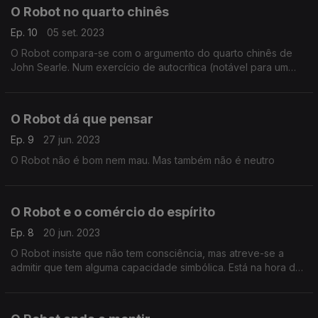
O Robot no quarto chinês
Ep. 10
05 set. 2023
O Robot compara-se com o argumento do quarto chinês de
John Searle. Num exercício de autocrítica (notável para um
ente sem consciência) procura identificar os seus próprios
perigos.
O Robot dá que pensar
Ep. 9
27 jun. 2023
O Robot não é bom nem mau. Mas também não é neutro
O Robot e o comércio do espírito
Ep. 8
20 jun. 2023
O Robot insiste que não tem consciência, mas atreve-se a
admitir que tem alguma capacidade simbólica. Está na hora de
o levar para uma gruta e de lhe pedir que nos faça um
desenho.