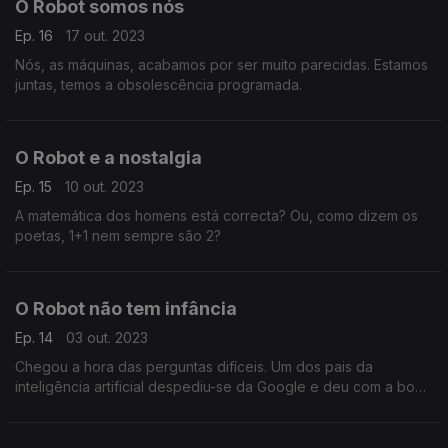
O Robot somos nós
Ep. 16
17 out. 2023
Nós, as máquinas, acabamos por ser muito parecidas. Estamos
juntas, temos a obsolescência programada.
O Robot e a nostalgia
Ep. 15
10 out. 2023
A matemática dos homens está correcta? Ou, como dizem os
poetas, 1+1 nem sempre são 2?
O Robot não tem infância
Ep. 14
03 out. 2023
Chegou a hora das perguntas difíceis. Um dos pais da
inteligência artificial despediu-se da Google e deu com a boca
no trombone: está muito assustado com a devastadora
inteligência dos filhos.