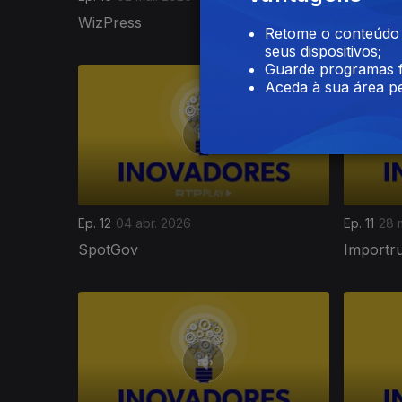
WizPress
Yelhow
Retome o conteúdo a
seus dispositivos;
Guarde programas f
Aceda à sua área pe
Ep. 12
04 abr. 2026
Ep. 11
28 
SpotGov
Importru
908316