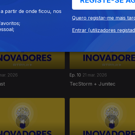
REGISTE-SE A
Synkit
 partir de onde ficou, nos
Quero registar-me mais tar
avoritos;
ssoal;
Entrar (utilizadores regista
mar. 2026
Ep. 10
21 mar. 2026
st
TecStorm + Junitec