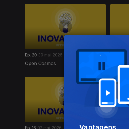
927440
Ep. 20
30 mai. 2026
Ep. 19
23 
Open Cosmos
Meta Bl
Vantagens
Ep. 16
02 mai. 2026
Ep. 15
25 