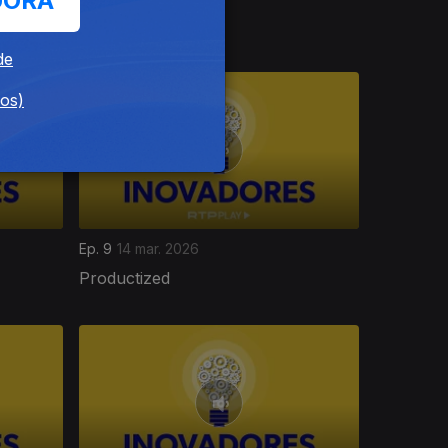
GORA
Propwise
de
dos)
Ep. 9
14 mar. 2026
Productized