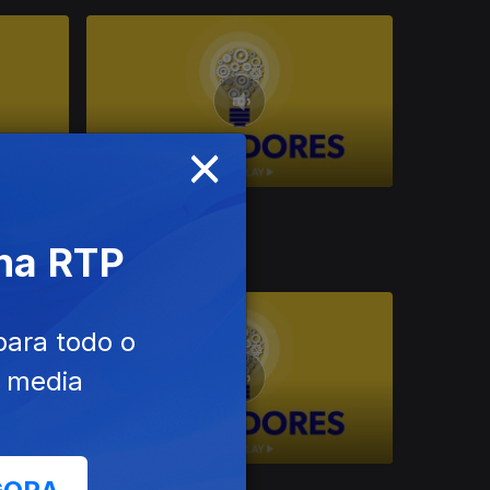
×
Ep. 17
09 mai. 2026
House of Content
 na RTP
para todo o
e media
Ep. 13
11 abr. 2026