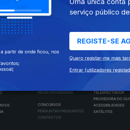
Uma única conta 
serviço público d
Instale a aplicação
RTP Play
REGISTE-SE A
Disponível para iOS, Android, Apple TV, Android TV e CarPlay
 partir de onde ficou, nos
Quero registar-me mais tar
avoritos;
ssoal;
Entrar (utilizadores regista
RTP PLAY
CONTACTOS
O
EM DIRETO
PROVEDORA DO
ÃO
REVER PROGRAMAS
TELESPECTADOR
PROVEDORA DO OU
CONCURSOS
UIVOS
ACESSIBILIDADES
PERGUNTAS FREQUENTES
NA
SATÉLITES
CONTACTOS