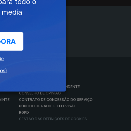
para todo o
e media
GORA
de
dos)
A EMPRESA
CONSELHO GERAL INDEPENDENTE
CONSELHO DE OPINIÃO
VINTE
CONTRATO DE CONCESSÃO DO SERVIÇO
PÚBLICO DE RÁDIO E TELEVISÃO
RGPD
GESTÃO DAS DEFINIÇÕES DE COOKIES