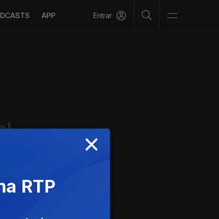
DCASTS
APP
Entrar
el
×
 na RTP