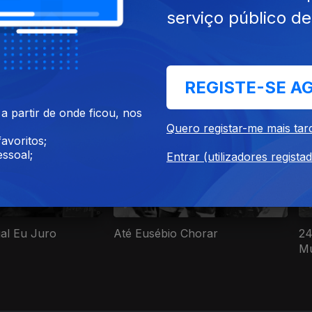
serviço público d
ul. 2026
Ep. 2
05 jul. 2026
a
Couro
REGISTE-SE A
cumentários
 partir de onde ficou, nos
Quero registar-me mais tar
avoritos;
ssoal;
Entrar (utilizadores regista
gal Eu Juro
Até Eusébio Chorar
24
M