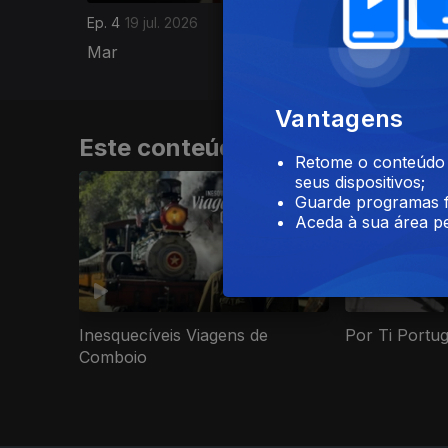
Ep. 4
19 jul. 2026
Ep. 3
12 j
Mar
Borrach
Vantagens
Este conteúdo faz parte de Do
Retome o conteúdo a
seus dispositivos;
Guarde programas f
Aceda à sua área pe
Inesquecíveis Viagens de
Por Ti Portu
Comboio