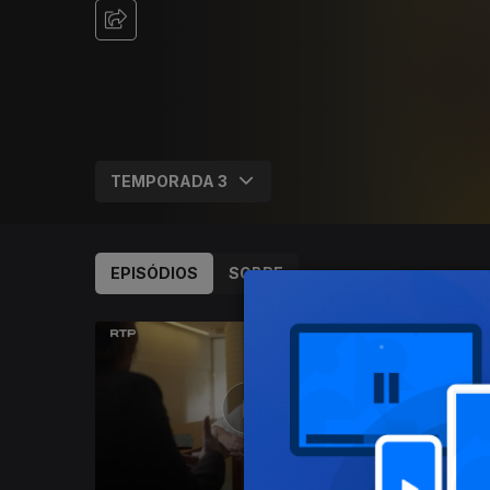
EPISÓDIOS
SOBRE
939151