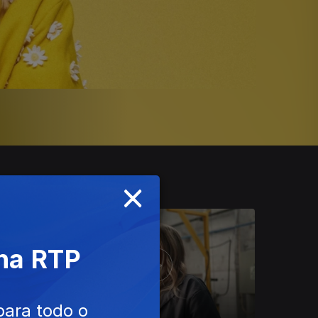
×
 na RTP
para todo o