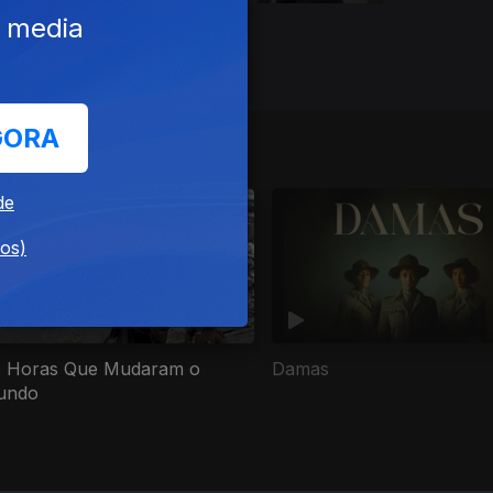
e media
Ep. 1
28 jun. 2026
Bio
GORA
de
dos)
 Horas Que Mudaram o
Damas
undo