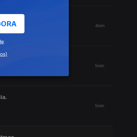
 Odda,
GORA
4min
de
dos)
5min
ia.
5min