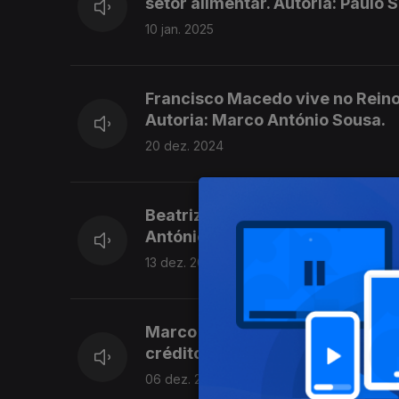
setor alimentar. Autoria: Paulo 
10 jan. 2025
Francisco Macedo vive no Reino 
Autoria: Marco António Sousa.
20 dez. 2024
Beatriz Sousa é internacional p
António Sousa.
13 dez. 2024
Marco Santos, vive em Madrid 
crédito na banca. Autoria: Marc
06 dez. 2024