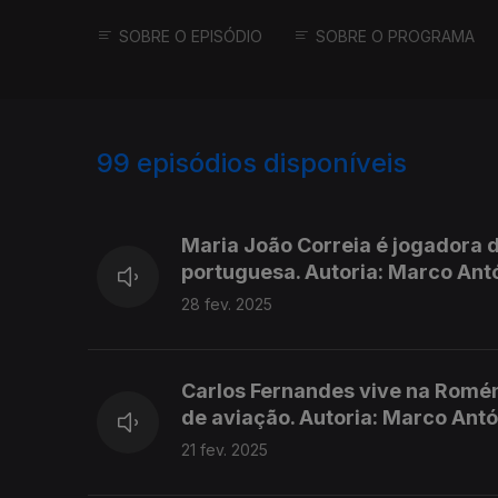
SOBRE O EPISÓDIO
SOBRE O PROGRAMA
99
episódios disponíveis
809122
777692
750068
Maria João Correia é jogadora 
portuguesa. Autoria: Marco Ant
28 fev. 2025
Carlos Fernandes vive na Romén
de aviação. Autoria: Marco Antó
21 fev. 2025