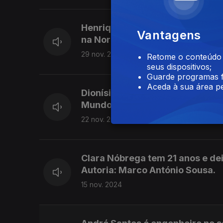
Henrique Melim é gestor de pro
Vantagens
na Noruega. Autoria: Marco Ant
29 nov. 2024
Retome o conteúdo a
seus dispositivos;
Guarde programas f
Aceda à sua área pe
Dionísio Andrade mudou-se para
Mundo. Trabalha na Comissão Eu
22 nov. 2024
Clara Nóbrega tem 21 anos e deix
Autoria: Marco António Sousa.
15 nov. 2024