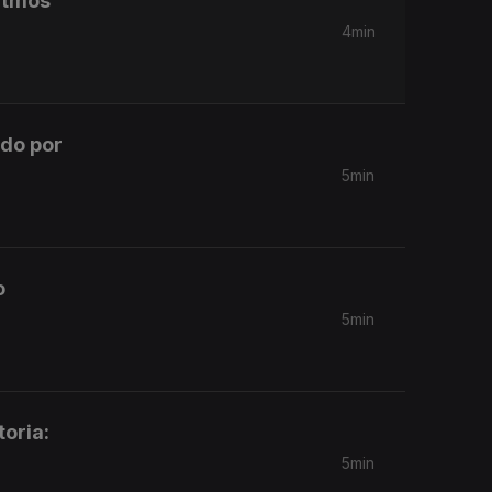
itmos
4min
ado por
5min
o
5min
toria:
5min