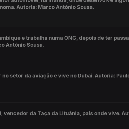
etor automóvel, na Irlanda, onde desenvolve algor
noma. Autoria: Marco António Sousa.
çambique e trabalha numa ONG, depois de ter pass
co António Sousa.
no setor da aviação e vive no Dubai. Autoria: Paul
, vencedor da Taça da Lituânia, país onde vive. Au