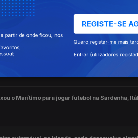
jetos na área da engenharia mecânica, a viver em
REGISTE-SE A
ónio Sousa.
 partir de onde ficou, nos
Quero registar-me mais tar
avoritos;
ssoal;
Entrar (utilizadores regista
 Bruxelas, depois de ter estado noutros pontos do
ropeia. Autoria: Paulo Santos.
ou o Marítimo para jogar futebol na Sardenha, Itál