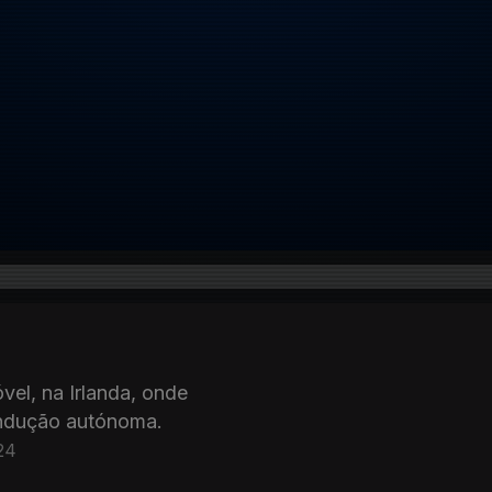
el, na Irlanda, onde
ondução autónoma.
24