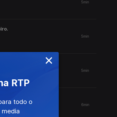
5min
iro.
5min
×
 Marco
5min
 na RTP
e
para todo o
6min
e media