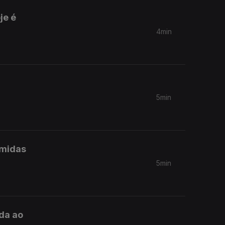
je é
4min
5min
omidas
5min
da ao