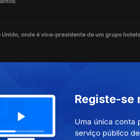
Santos.
Unido, onde é vice-presidente de um grupo hotele
ortuguesa de Andebol, a viver em França. Autoria:
Registe-se
onde trabalha como responsável pela aprovação d
Uma única conta 
o António Sousa.
serviço público d