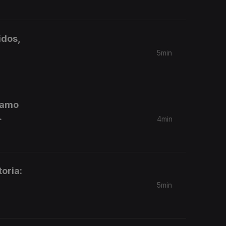
idos,
5min
ramo
.
4min
oria:
5min