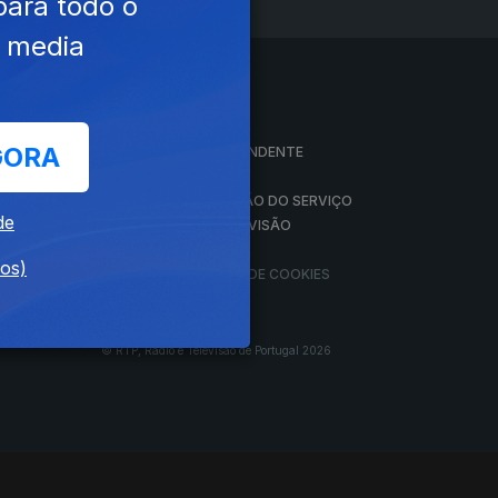
para todo o
e media
A EMPRESA
GORA
CONSELHO GERAL INDEPENDENTE
CONSELHO DE OPINIÃO
VINTE
CONTRATO DE CONCESSÃO DO SERVIÇO
de
PÚBLICO DE RÁDIO E TELEVISÃO
RGPD
dos)
GESTÃO DAS DEFINIÇÕES DE COOKIES
© RTP, Rádio e Televisão de Portugal 2026