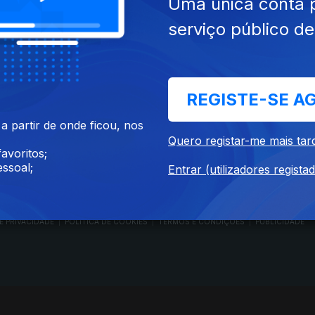
Uma única conta 
serviço público d
RTP PLAY
CONTACTOS
REGISTE-SE A
O
EM DIRETO
PROVEDORA DO
ÃO
REVER PROGRAMAS
TELESPECTADOR
 partir de onde ficou, nos
PROVEDORA DO OU
Quero registar-me mais tar
CONCURSOS
UIVOS
ACESSIBILIDADES
avoritos;
PERGUNTAS FREQUENTES
NA
SATÉLITES
ssoal;
Entrar (utilizadores regista
CONTACTOS
E PRIVACIDADE
POLÍTICA DE COOKIES
TERMOS E CONDIÇÕES
PUBLICIDADE
|
|
|