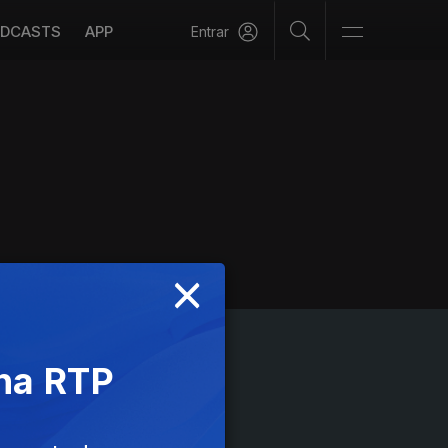
DCASTS
APP
Entrar
×
 na RTP