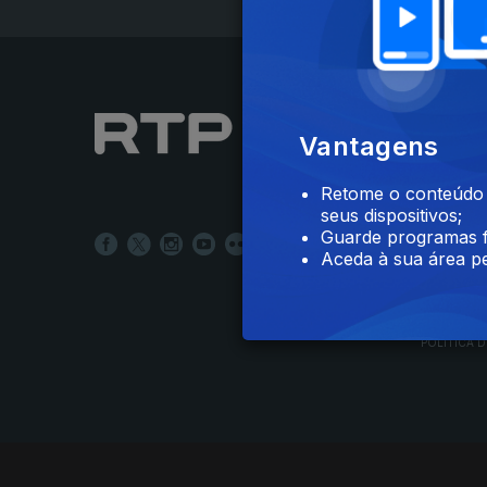
NOTÍCIAS
Vantagens
DESPORT
TELEVIS
Retome o conteúdo a
RÁDIO
seus dispositivos;
RTP ARQ
Guarde programas f
RTP ENSI
Aceda à sua área pe
POLÍTICA D