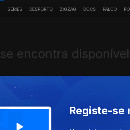
S
SÉRIES
DESPORTO
ZIGZAG
DOCS
PALCO
PO
 se encontra disponível
Instale a aplicação
RTP Play
Registe-se
Disponível para iOS, Android, Apple TV, Android TV e CarPlay