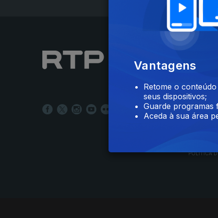
NOTÍCIAS
Vantagens
DESPORT
TELEVIS
Retome o conteúdo a
RÁDIO
seus dispositivos;
RTP ARQ
Guarde programas f
RTP ENSI
Aceda à sua área pe
POLÍTICA D