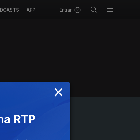
DCASTS
APP
Entrar
×
 na RTP