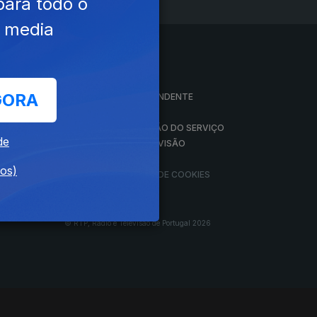
para todo o
e media
A EMPRESA
GORA
CONSELHO GERAL INDEPENDENTE
CONSELHO DE OPINIÃO
VINTE
CONTRATO DE CONCESSÃO DO SERVIÇO
de
PÚBLICO DE RÁDIO E TELEVISÃO
RGPD
dos)
GESTÃO DAS DEFINIÇÕES DE COOKIES
© RTP, Rádio e Televisão de Portugal 2026