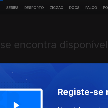
S
SÉRIES
DESPORTO
ZIGZAG
DOCS
PALCO
PO
 se encontra disponível
Instale a aplicação
RTP Play
Registe-se
Disponível para iOS, Android, Apple TV, Android TV e CarPlay