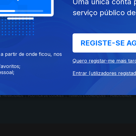
Uma única conta 
serviço público d
RTP PLAY
CONTACTOS
REGISTE-SE A
O
EM DIRETO
PROVEDORA DO
ÃO
REVER PROGRAMAS
TELESPECTADOR
 partir de onde ficou, nos
PROVEDORA DO OU
Quero registar-me mais tar
CONCURSOS
UIVOS
ACESSIBILIDADES
avoritos;
PERGUNTAS FREQUENTES
NA
SATÉLITES
ssoal;
Entrar (utilizadores regista
CONTACTOS
E PRIVACIDADE
POLÍTICA DE COOKIES
TERMOS E CONDIÇÕES
PUBLICIDADE
|
|
|