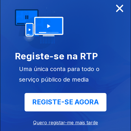
×
Disponível para iOS, Android, Apple TV, Android TV e
CarPlay
Registe-se na RTP
Uma única conta para todo o
serviço público de media
REGISTE-SE AGORA
NOTÍCIAS
DESPORTO
Quero registar-me mais tarde
TELEVISÃO