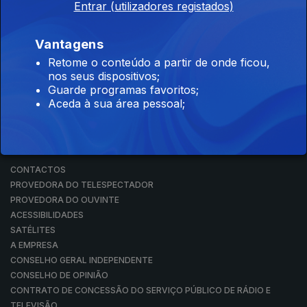
Entrar (utilizadores registados)
RÁDIO
RTP ARQUIVOS
RTP ENSINA
Vantagens
RTP PLAY
Retome o conteúdo a partir de onde ficou,
EM DIRETO
nos seus dispositivos;
REVER PROGRAMAS
Guarde programas favoritos;
Aceda à sua área pessoal;
CONCURSOS
PERGUNTAS FREQUENTES
CONTACTOS
CONTACTOS
PROVEDORA DO TELESPECTADOR
PROVEDORA DO OUVINTE
ACESSIBILIDADES
SATÉLITES
A EMPRESA
CONSELHO GERAL INDEPENDENTE
CONSELHO DE OPINIÃO
CONTRATO DE CONCESSÃO DO SERVIÇO PÚBLICO DE RÁDIO E
TELEVISÃO