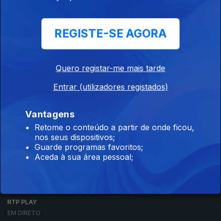
REGISTE-SE AGORA
Quero registar-me mais tarde
Entrar (utilizadores registados)
Vantagens
Retome o conteúdo a partir de onde ficou,
nos seus dispositivos;
NOTÍCIAS
Guarde programas favoritos;
DESPORTO
Aceda à sua área pessoal;
TELEVISÃO
RÁDIO
RTP ARQUIVOS
RTP ENSINA
RTP PLAY
EM DIRETO