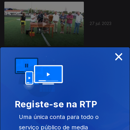
707726
27 jul. 2023
×
Instale a aplicação
RTP Play
Registe-se na RTP
Disponível para iOS, Android, Apple TV, Android TV e
Uma única conta para todo o
CarPlay
serviço público de media