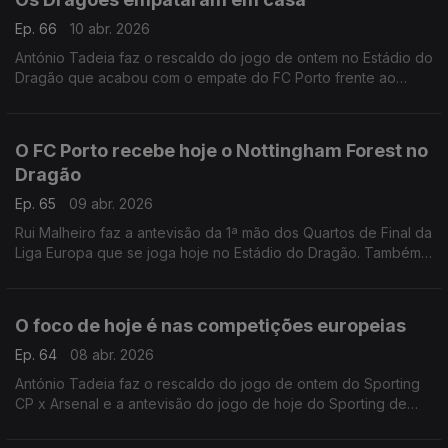
Ep. 66
10 abr. 2026
António Tadeia faz o rescaldo do jogo de ontem no Estádio do
Dragão que acabou com o empate do FC Porto frente ao
Nottingham Forest, para a Liga Europa.
O FC Porto recebe hoje o Nottingham Forest no
Dragão
Ep. 65
09 abr. 2026
Rui Malheiro faz a antevisão da 1ª mão dos Quartos de Final da
Liga Europa que se joga hoje no Estádio do Dragão. Também
há passagem pelo empate de ontem do Sporting de Braga
frente ao Real Betis Balompié.
O foco de hoje é nas competições europeias
Ep. 64
08 abr. 2026
António Tadeia faz o rescaldo do jogo de ontem do Sporting
CP x Arsenal e a antevisão do jogo de hoje do Sporting de
Braga x Real Betis Balompié.