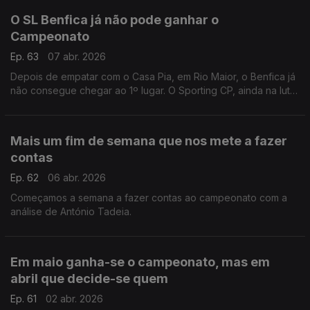
O SL Benfica já não pode ganhar o
Campeonato
Ep. 63
07 abr. 2026
Depois de empatar com o Casa Pia, em Rio Maior, o Benfica já
não consegue chegar ao 1º lugar. O Sporting CP, ainda na luta
na Liga dos Campeões, recebe o Arsenal hoje em Alvadade.
Análise de Rui Malheiro.
Mais um fim de semana que nos mete a fazer
contas
Ep. 62
06 abr. 2026
Começamos a semana a fazer contas ao campeonato com a
análise de António Tadeia.
Em maio ganha-se o campeonato, mas em
abril que decide-se quem
Ep. 61
02 abr. 2026