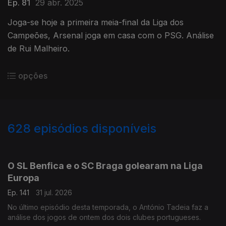
Ep. 81
29 abr. 2025
Joga-se hoje a primeira meia-final da Liga dos
Campeões, Arsenal joga em casa com o PSG. Análise
de Rui Malheiro.
opções
628
episódios disponíveis
943076
939400
935038
930179
925973
922186
917997
914254
O SL Benfica e o SC Braga golearam na Liga
Europa
Ep. 141
31 jul. 2026
No último episódio desta temporada, o António Tadeia faz a
análise dos jogos de ontem dos dois clubes portugueses.