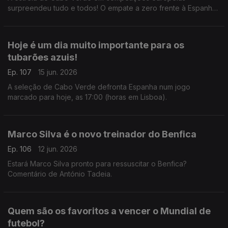
surpreendeu tudo e todos! O empate a zero frente à Espanha,
que ainda tem o título de campeã europeia, foi uma estreia
histórica e emocionante para todos.
Hoje é um dia muito importante para os
tubarões azuis!
Ep. 107
15 jun. 2026
A seleção de Cabo Verde defronta Espanha num jogo
marcado para hoje, as 17:00 (horas em Lisboa).
Marco Silva é o novo treinador do Benfica
Ep. 106
12 jun. 2026
Estará Marco Silva pronto para ressuscitar o Benfica?
Comentário de António Tadeia.
Quem são os favoritos a vencer o Mundial de
futebol?