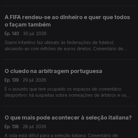
A FIFA rendeu-se ao dinheiro e quer que todos
o façam também
Ep. 140
30 jul. 2026
Gianni Infantino faz ultimato às federações de futebol,
aliciando-as com milhões de euros diretos. Comentário de
António Tadeia.
O cluedo na arbitragem portuguesa
Ep. 139
29 jul. 2026
É o assunto que tem ocupado os espaços de comentário
desportivo: há suspeitas sobre nomeações de árbitros e os
áudios de Pedro Proença vieram deitar ainda mais achas para
a fogueira. Comentário de António Tadeia.
O que mais pode acontecer à seleção italiana?
Ep. 138
28 jul. 2026
A vida está difícil para a seleção italiana. Comentário de