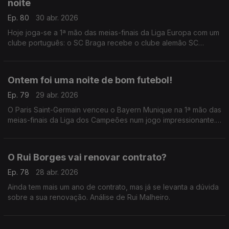
noite
Ep. 80
30 abr. 2026
Hoje joga-se a 1ª mão das meias-finais da Liga Europa com um
clube português: o SC Braga recebe o clube alemão SC
Friburgo, numa noite que já é histórica.
Ontem foi uma noite de bom futebol!
Ep. 79
29 abr. 2026
O Paris Saint-Germain venceu o Bayern Munique na 1ª mão das
meias-finais da Liga dos Campeões num jogo impressionante.
Análise de António Tadeia.
O Rui Borges vai renovar contrato?
Ep. 78
28 abr. 2026
Ainda tem mais um ano de contrato, mas já se levanta a dúvida
sobre a sua renovação. Análise de Rui Malheiro.