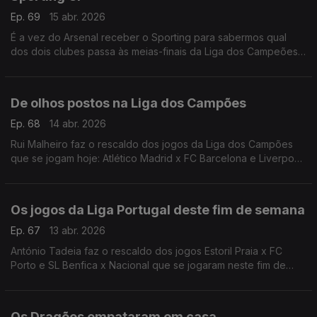
Ep. 69
15 abr. 2026
É a vez do Arsenal receber o Sporting para sabermos qual
dos dois clubes passa às meias-finais da Liga dos Campeões.
António Tadeia faz a antevisão desta partida que se joga hoje
às 20h, em Londres.
De olhos postos na Liga dos Campões
Ep. 68
14 abr. 2026
Rui Malheiro faz o rescaldo dos jogos da Liga dos Campões
que se jogam hoje: Atlético Madrid x FC Barcelona e Liverpool
FC x Paris Saint-Germain.
Os jogos da Liga Portugal deste fim de semana
Ep. 67
13 abr. 2026
António Tadeia faz o rescaldo dos jogos Estoril Praia x FC
Porto e SL Benfica x Nacional que se jogaram neste fim de
semana.
Os Dragões empataram em casa