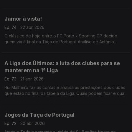
para o Jamor.
Jamor à vista!
Ep. 74
22 abr. 2026
O clássico de hoje entre o FC Porto x Sporting CP decide
quem vai à final da Taça de Portugal. Análise de António
Tadeia.
A Liga dos Últimos: a luta dos clubes para se
manterem na 1ª Liga
Ep. 73
21 abr. 2026
Rui Malheiro faz as contas e analisa as prestações dos clubes
que estão no final da tabela da Liga. Quais podem ficar e quais
voltam a descer?
Jogos da Taça de Portugal
Ep. 72
20 abr. 2026
António Tadeia comenta a vitória do SL Benfica frente ao