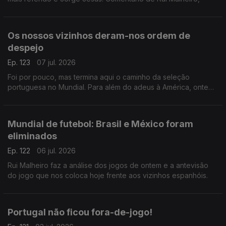
Os nossos vizinhos deram-nos ordem de
despejo
Ep. 123
07 jul. 2026
Foi por pouco, mas termina aqui o caminho da seleção
portuguesa no Mundial. Para além do adeus à América, ontem
também nos despedimos de Roberto Martinez e de Cristiano
Ronaldo. Comentário de Rui Malheiro.
Mundial de futebol: Brasil e México foram
eliminados
Ep. 122
06 jul. 2026
Rui Malheiro faz a análise dos jogos de ontem e a antevisão
do jogo que nos coloca hoje frente aos vizinhos espanhóis.
Portugal não ficou fora-de-jogo!