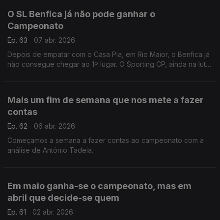
O SL Benfica já não pode ganhar o
Campeonato
Ep. 63
07 abr. 2026
Depois de empatar com o Casa Pia, em Rio Maior, o Benfica já
não consegue chegar ao 1º lugar. O Sporting CP, ainda na luta
na Liga dos Campeões, recebe o Arsenal hoje em Alvadade.
Análise de Rui Malheiro.
Mais um fim de semana que nos mete a fazer
contas
Ep. 62
06 abr. 2026
Começamos a semana a fazer contas ao campeonato com a
análise de António Tadeia.
Em maio ganha-se o campeonato, mas em
abril que decide-se quem
Ep. 61
02 abr. 2026