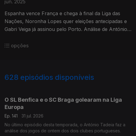
jun. 2025
Espanha vence França e chega à final da Liga das
Nações, Noronha Lopes quer eleições antecipadas e
Gabri Veiga já assinou pelo Porto. Análise de António
Tadeia.
opções
628
episódios disponíveis
943076
939400
935038
930179
925973
922186
917997
914254
O SL Benfica e o SC Braga golearam na Liga
Europa
Ep. 141
31 jul. 2026
No último episódio desta temporada, o António Tadeia faz a
análise dos jogos de ontem dos dois clubes portugueses.