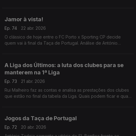
para o Jamor.
Jamor à vista!
Ep. 74
22 abr. 2026
O clássico de hoje entre o FC Porto x Sporting CP decide
quem vai à final da Taça de Portugal. Análise de António
Tadeia.
A Liga dos Últimos: a luta dos clubes para se
manterem na 1ª Liga
Ep. 73
21 abr. 2026
Rui Malheiro faz as contas e analisa as prestações dos clubes
que estão no final da tabela da Liga. Quais podem ficar e quais
voltam a descer?
Jogos da Taça de Portugal
Ep. 72
20 abr. 2026
António Tadeia comenta a vitória do SL Benfica frente ao