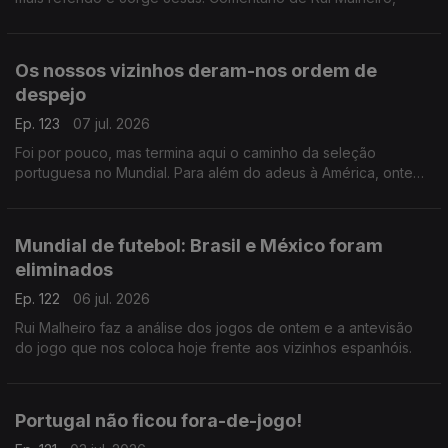
Os nossos vizinhos deram-nos ordem de
despejo
Ep. 123
07 jul. 2026
Foi por pouco, mas termina aqui o caminho da seleção
portuguesa no Mundial. Para além do adeus à América, ontem
também nos despedimos de Roberto Martinez e de Cristiano
Ronaldo. Comentário de Rui Malheiro.
Mundial de futebol: Brasil e México foram
eliminados
Ep. 122
06 jul. 2026
Rui Malheiro faz a análise dos jogos de ontem e a antevisão
do jogo que nos coloca hoje frente aos vizinhos espanhóis.
Portugal não ficou fora-de-jogo!