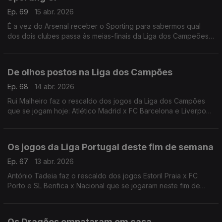
Ep. 69
15 abr. 2026
É a vez do Arsenal receber o Sporting para sabermos qual
dos dois clubes passa às meias-finais da Liga dos Campeões.
António Tadeia faz a antevisão desta partida que se joga hoje
às 20h, em Londres.
De olhos postos na Liga dos Campões
Ep. 68
14 abr. 2026
Rui Malheiro faz o rescaldo dos jogos da Liga dos Campões
que se jogam hoje: Atlético Madrid x FC Barcelona e Liverpool
FC x Paris Saint-Germain.
Os jogos da Liga Portugal deste fim de semana
Ep. 67
13 abr. 2026
António Tadeia faz o rescaldo dos jogos Estoril Praia x FC
Porto e SL Benfica x Nacional que se jogaram neste fim de
semana.
Os Dragões empataram em casa