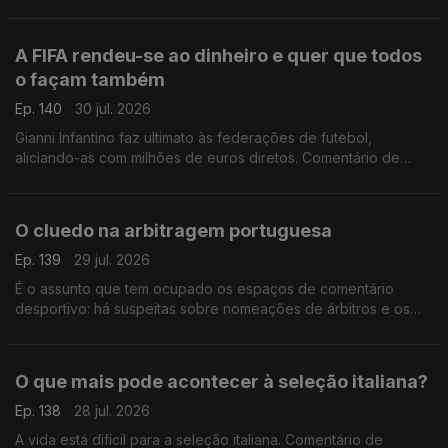
A FIFA rendeu-se ao dinheiro e quer que todos
o façam também
Ep. 140
30 jul. 2026
Gianni Infantino faz ultimato às federações de futebol,
aliciando-as com milhões de euros diretos. Comentário de
António Tadeia.
O cluedo na arbitragem portuguesa
Ep. 139
29 jul. 2026
É o assunto que tem ocupado os espaços de comentário
desportivo: há suspeitas sobre nomeações de árbitros e os
áudios de Pedro Proença vieram deitar ainda mais achas para
a fogueira. Comentário de António Tadeia.
O que mais pode acontecer à seleção italiana?
Ep. 138
28 jul. 2026
A vida está difícil para a seleção italiana. Comentário de