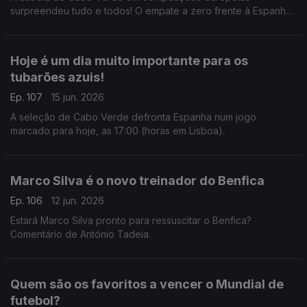
surpreendeu tudo e todos! O empate a zero frente à Espanha,
que ainda tem o título de campeã europeia, foi uma estreia
histórica e emocionante para todos.
Hoje é um dia muito importante para os
tubarões azuis!
Ep. 107
15 jun. 2026
A seleção de Cabo Verde defronta Espanha num jogo
marcado para hoje, as 17:00 (horas em Lisboa).
Marco Silva é o novo treinador do Benfica
Ep. 106
12 jun. 2026
Estará Marco Silva pronto para ressuscitar o Benfica?
Comentário de António Tadeia.
Quem são os favoritos a vencer o Mundial de
futebol?