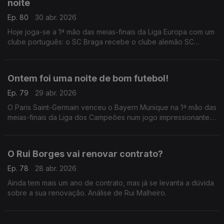
noite
Ep. 80
30 abr. 2026
Hoje joga-se a 1ª mão das meias-finais da Liga Europa com um
clube português: o SC Braga recebe o clube alemão SC
Friburgo, numa noite que já é histórica.
Ontem foi uma noite de bom futebol!
Ep. 79
29 abr. 2026
O Paris Saint-Germain venceu o Bayern Munique na 1ª mão das
meias-finais da Liga dos Campeões num jogo impressionante.
Análise de António Tadeia.
O Rui Borges vai renovar contrato?
Ep. 78
28 abr. 2026
Ainda tem mais um ano de contrato, mas já se levanta a dúvida
sobre a sua renovação. Análise de Rui Malheiro.