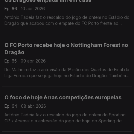
Ep. 66
10 abr. 2026
António Tadeia faz o rescaldo do jogo de ontem no Estádio do
Dragão que acabou com o empate do FC Porto frente ao
Nottingham Forest, para a Liga Europa.
O FC Porto recebe hoje o Nottingham Forest no
Dragão
Ep. 65
09 abr. 2026
Rui Malheiro faz a antevisão da 1ª mão dos Quartos de Final da
Liga Europa que se joga hoje no Estádio do Dragão. Também
há passagem pelo empate de ontem do Sporting de Braga
frente ao Real Betis Balompié.
O foco de hoje é nas competições europeias
Ep. 64
08 abr. 2026
António Tadeia faz o rescaldo do jogo de ontem do Sporting
CP x Arsenal e a antevisão do jogo de hoje do Sporting de
Braga x Real Betis Balompié.