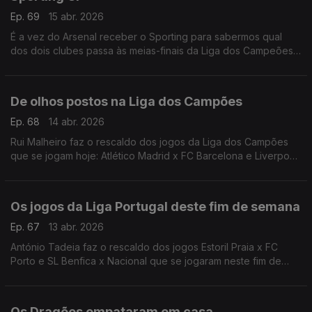
Ep. 69
15 abr. 2026
É a vez do Arsenal receber o Sporting para sabermos qual
dos dois clubes passa às meias-finais da Liga dos Campeões.
António Tadeia faz a antevisão desta partida que se joga hoje
às 20h, em Londres.
De olhos postos na Liga dos Campões
Ep. 68
14 abr. 2026
Rui Malheiro faz o rescaldo dos jogos da Liga dos Campões
que se jogam hoje: Atlético Madrid x FC Barcelona e Liverpool
FC x Paris Saint-Germain.
Os jogos da Liga Portugal deste fim de semana
Ep. 67
13 abr. 2026
António Tadeia faz o rescaldo dos jogos Estoril Praia x FC
Porto e SL Benfica x Nacional que se jogaram neste fim de
semana.
Os Dragões empataram em casa