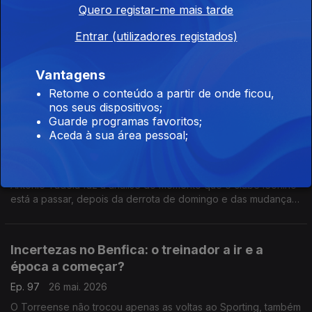
Quero registar-me mais tarde
Quem é o favorito a vencer a a Liga dos
Entrar (utilizadores registados)
Campeões?
Vantagens
Ep. 99
29 mai. 2026
Retome o conteúdo a partir de onde ficou,
Comentário de António Tadeia.
nos seus dispositivos;
Guarde programas favoritos;
Aceda à sua área pessoal;
É um fim de ciclo para o Sporting CP?
Ep. 98
27 mai. 2026
António Tadeia faz a análise do momento que o clube leonino
está a passar, depois da derrota de domingo e das mudanças
que estão a acontecer no clube.
Incertezas no Benfica: o treinador a ir e a
época a começar?
Ep. 97
26 mai. 2026
O Torreense não trocou apenas as voltas ao Sporting, também