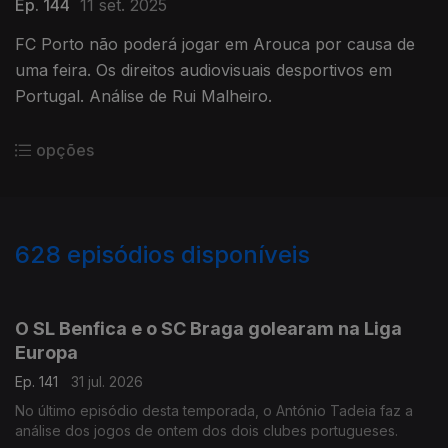
Ep. 144
11 set. 2025
FC Porto não poderá jogar em Arouca por causa de
uma feira. Os direitos audiovisuais desportivos em
Portugal. Análise de Rui Malheiro.
opções
628
episódios disponíveis
943076
939400
935038
930179
925973
922186
917997
O SL Benfica e o SC Braga golearam na Liga
Europa
Ep. 141
31 jul. 2026
No último episódio desta temporada, o António Tadeia faz a
análise dos jogos de ontem dos dois clubes portugueses.