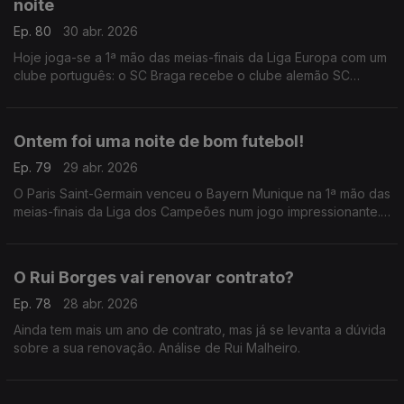
noite
Ep. 80
30 abr. 2026
Hoje joga-se a 1ª mão das meias-finais da Liga Europa com um
clube português: o SC Braga recebe o clube alemão SC
Friburgo, numa noite que já é histórica.
Ontem foi uma noite de bom futebol!
Ep. 79
29 abr. 2026
O Paris Saint-Germain venceu o Bayern Munique na 1ª mão das
meias-finais da Liga dos Campeões num jogo impressionante.
Análise de António Tadeia.
O Rui Borges vai renovar contrato?
Ep. 78
28 abr. 2026
Ainda tem mais um ano de contrato, mas já se levanta a dúvida
sobre a sua renovação. Análise de Rui Malheiro.