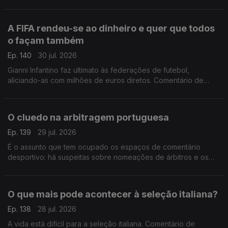
A FIFA rendeu-se ao dinheiro e quer que todos
o façam também
Ep. 140
30 jul. 2026
Gianni Infantino faz ultimato às federações de futebol,
aliciando-as com milhões de euros diretos. Comentário de
António Tadeia.
O cluedo na arbitragem portuguesa
Ep. 139
29 jul. 2026
É o assunto que tem ocupado os espaços de comentário
desportivo: há suspeitas sobre nomeações de árbitros e os
áudios de Pedro Proença vieram deitar ainda mais achas para
a fogueira. Comentário de António Tadeia.
O que mais pode acontecer à seleção italiana?
Ep. 138
28 jul. 2026
A vida está difícil para a seleção italiana. Comentário de