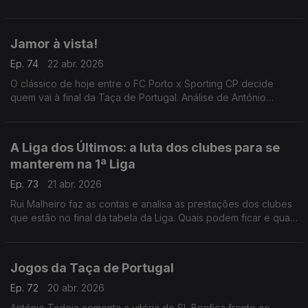
para o Jamor.
Jamor à vista!
Ep. 74
22 abr. 2026
O clássico de hoje entre o FC Porto x Sporting CP decide
quem vai à final da Taça de Portugal. Análise de António
Tadeia.
A Liga dos Últimos: a luta dos clubes para se
manterem na 1ª Liga
Ep. 73
21 abr. 2026
Rui Malheiro faz as contas e analisa as prestações dos clubes
que estão no final da tabela da Liga. Quais podem ficar e quais
voltam a descer?
Jogos da Taça de Portugal
Ep. 72
20 abr. 2026
António Tadeia comenta a vitória do SL Benfica frente ao