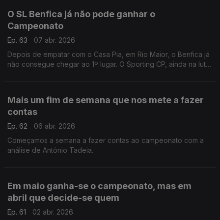
O SL Benfica já não pode ganhar o
Campeonato
Ep. 63
07 abr. 2026
Depois de empatar com o Casa Pia, em Rio Maior, o Benfica já
não consegue chegar ao 1º lugar. O Sporting CP, ainda na luta
na Liga dos Campeões, recebe o Arsenal hoje em Alvadade.
Análise de Rui Malheiro.
Mais um fim de semana que nos mete a fazer
contas
Ep. 62
06 abr. 2026
Começamos a semana a fazer contas ao campeonato com a
análise de António Tadeia.
Em maio ganha-se o campeonato, mas em
abril que decide-se quem
Ep. 61
02 abr. 2026