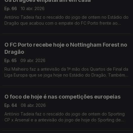
Ep. 66
10 abr. 2026
António Tadeia faz o rescaldo do jogo de ontem no Estádio do
Dragão que acabou com o empate do FC Porto frente ao
Nottingham Forest, para a Liga Europa.
O FC Porto recebe hoje o Nottingham Forest no
Dragão
Ep. 65
09 abr. 2026
Rui Malheiro faz a antevisão da 1ª mão dos Quartos de Final da
Liga Europa que se joga hoje no Estádio do Dragão. Também
há passagem pelo empate de ontem do Sporting de Braga
frente ao Real Betis Balompié.
O foco de hoje é nas competições europeias
Ep. 64
08 abr. 2026
António Tadeia faz o rescaldo do jogo de ontem do Sporting
CP x Arsenal e a antevisão do jogo de hoje do Sporting de
Braga x Real Betis Balompié.