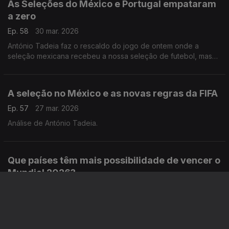
As Seleções do México e Portugal empataram
a zero
Ep. 58
30 mar. 2026
António Tadeia faz o rescaldo do jogo de ontem onde a
seleção mexicana recebeu a nossa seleção de futebol, mas
nenhuma das duas marcou.
A seleção no México e as novas regras da FIFA
Ep. 57
27 mar. 2026
Análise de António Tadeia.
Que países têm mais possibilidade de vencer o
Mundial 2026?
Ep. 56
26 mar. 2026
Rui Malheiro olha para as seleções apuradas para o Mundial
de Futebol deste ano e analisa quais, para já, parecem teras
melhores hipóteses de se destacar neste verão.