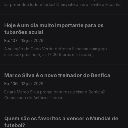
surpreendeu tudo e todos! O empate a zero frente à Espanha,
que ainda tem o título de campeã europeia, foi uma estreia
histórica e emocionante para todos.
Hoje é um dia muito importante para os
tubarões azuis!
Ep. 107
15 jun. 2026
A seleção de Cabo Verde defronta Espanha num jogo
marcado para hoje, as 17:00 (horas em Lisboa).
Marco Silva é o novo treinador do Benfica
Ep. 106
12 jun. 2026
Estará Marco Silva pronto para ressuscitar o Benfica?
Comentário de António Tadeia.
Quem são os favoritos a vencer o Mundial de
futebol?