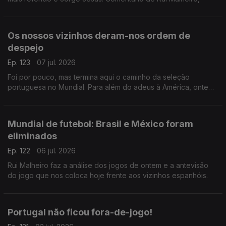
Os nossos vizinhos deram-nos ordem de
despejo
Ep. 123
07 jul. 2026
Foi por pouco, mas termina aqui o caminho da seleção
portuguesa no Mundial. Para além do adeus à América, ontem
também nos despedimos de Roberto Martinez e de Cristiano
Ronaldo. Comentário de Rui Malheiro.
Mundial de futebol: Brasil e México foram
eliminados
Ep. 122
06 jul. 2026
Rui Malheiro faz a análise dos jogos de ontem e a antevisão
do jogo que nos coloca hoje frente aos vizinhos espanhóis.
Portugal não ficou fora-de-jogo!