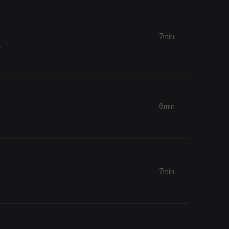
7min
.
6min
7min