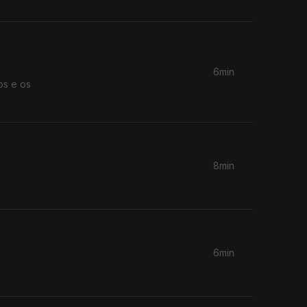
6min
os e os
8min
6min