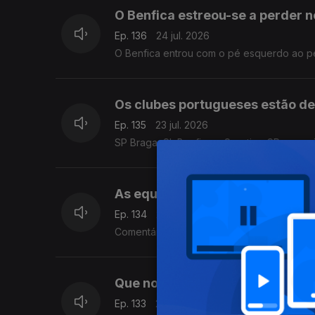
O Benfica estreou-se a perder 
Ep. 136
24 jul. 2026
O Benfica entrou com o pé esquerdo ao per
Os clubes portugueses estão de
Ep. 135
23 jul. 2026
SP Braga, SL Benfica e Sporting CP - os p
As equipas portuguesas já estã
Ep. 134
22 jul. 2026
Comentário de António Tadeia.
Que nota recebe o Mundial de 
Ep. 133
21 jul. 2026