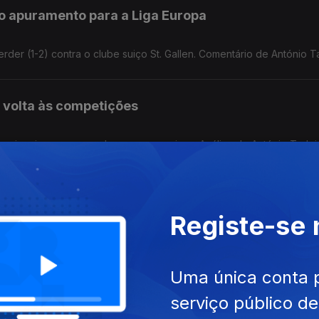
no apuramento para a Liga Europa
der (1-2) contra o clube suiço St. Gallen. Comentário de António T
 volta às competições
rimeiros jogos e as mudanças nas equipas. Análise de António Tadei
o prontas?
Registe-se
Uma única conta 
2026?
serviço público d