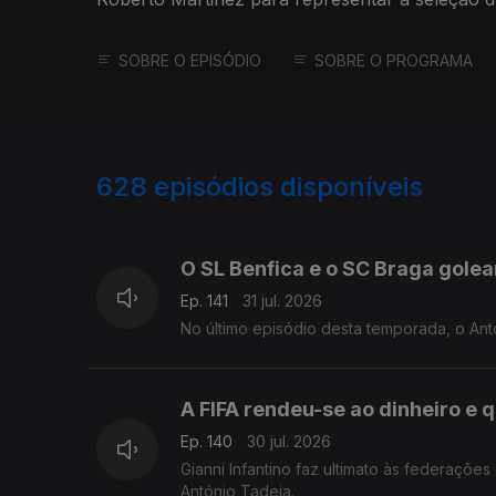
SOBRE O EPISÓDIO
SOBRE O PROGRAMA
628
episódios disponíveis
943076
939400
935038
O SL Benfica e o SC Braga gole
Ep. 141
31 jul. 2026
No último episódio desta temporada, o Ant
A FIFA rendeu-se ao dinheiro e
Ep. 140
30 jul. 2026
Gianni Infantino faz ultimato às federaçõe
António Tadeia.