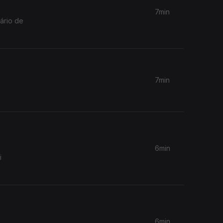
7min
ário de
7min
6min
i
6min