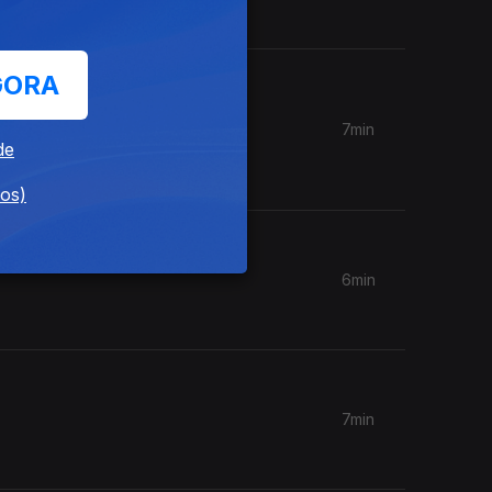
GORA
7min
de
ntário de
dos)
6min
7min