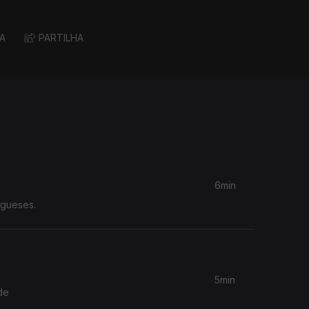
A
PARTILHA
6min
ugueses.
5min
de