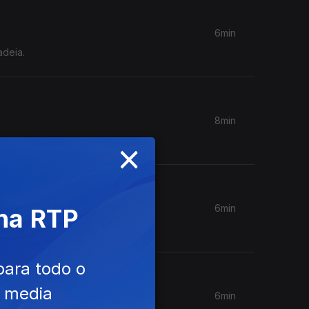
6min
adeia.
8min
×
a.
6min
 na RTP
para todo o
e media
6min