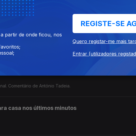
tos positivos e negativos do campeonato que acabou no domingo.
REGISTE-SE A
 partir de onde ficou, nos
Quero registar-me mais tar
o fim com a vitória da seleção espanhola sobre a Argentina. Come
avoritos;
ssoal;
Entrar (utilizadores regista
inal. Comentário de António Tadeia.
ara casa nos últimos minutos