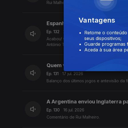
Rui Malheiro faz o balanço final dos pon
Vantagens
Espanha é a campeã do mundo!
Ep. 132
20 jul. 2026
Retome o conteúdo a
seus dispositivos;
Acabou! O Mundial de 2026 chegou ontem a
Guarde programas f
António Tadeia.
Aceda à sua área pe
Quem vai vencer o Mundial?
Ep. 131
17 jul. 2026
Balanço dos últimos jogos e antevisão da f
A Argentina enviou Inglaterra p
Ep. 130
16 jul. 2026
Comentário de Rui Malheiro.