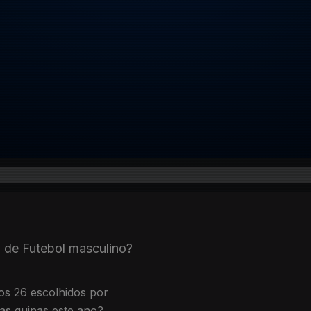
 de Futebol masculino?
os 26 escolhidos por
as quinas este ano?