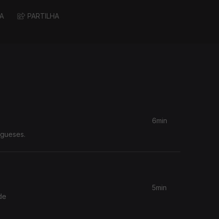
A
PARTILHA
6min
ugueses.
5min
de