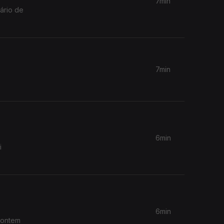
7min
ário de
7min
6min
i
6min
 ontem