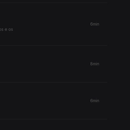
6min
os e os
8min
6min