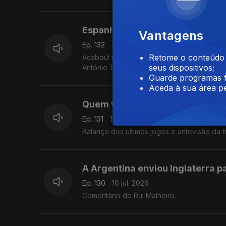
Espanha é a campeã do mundo!
Vantagens
Ep. 132
20 jul. 2026
Retome o conteúdo a
Acabou! O Mundial de 2026 chegou ontem a
seus dispositivos;
António Tadeia.
Guarde programas f
Aceda à sua área pe
Quem vai vencer o Mundial?
Ep. 131
17 jul. 2026
Balanço dos últimos jogos e antevisão da f
A Argentina enviou Inglaterra p
Ep. 130
16 jul. 2026
Comentário de Rui Malheiro.