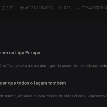
SITE
ACESSIBILIDADES
RSS
TRANSFERÊNCI
aram na Liga Europa
ónio Tadeia faz a análise dos jogos de ontem dos dois clubes port
 quer que todos o façam também
s de futebol, aliciando-as com milhões de euros diretos. Comentário 