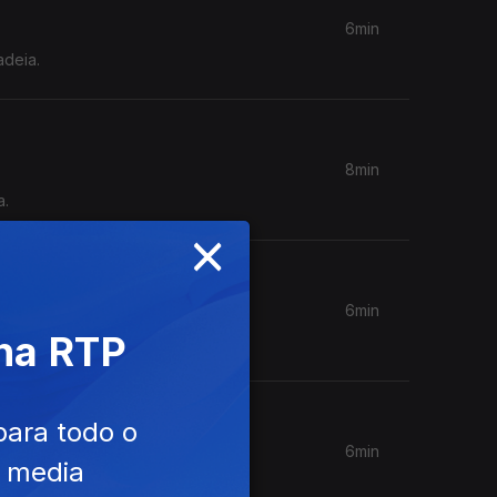
6min
adeia.
8min
a.
×
6min
 na RTP
para todo o
6min
e media