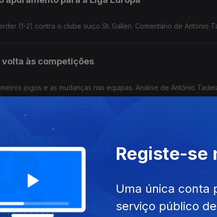
der (1-2) contra o clube suiço St. Gallen. Comentário de António T
 volta às competições
rimeiros jogos e as mudanças nas equipas. Análise de António Tadei
o prontas?
Registe-se
2026?
Uma única conta 
serviço público d
tos positivos e negativos do campeonato que acabou no domingo.