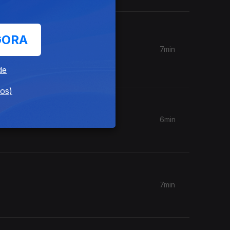
GORA
7min
ntário de
de
dos)
6min
7min