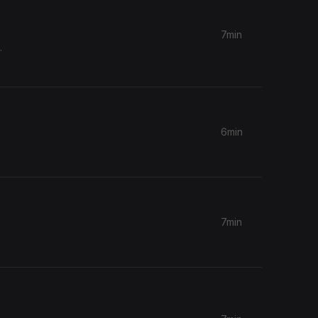
7min
.
6min
7min