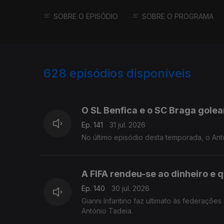
SOBRE O EPISÓDIO
SOBRE O PROGRAMA
628
episódios disponíveis
943076
939400
935038
O SL Benfica e o SC Braga gole
Ep. 141
31 jul. 2026
No último episódio desta temporada, o Ant
A FIFA rendeu-se ao dinheiro e
Ep. 140
30 jul. 2026
Gianni Infantino faz ultimato às federaçõe
António Tadeia.