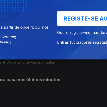
REGISTE-SE A
 partir de onde ficou, nos
o fim com a vitória da seleção espanhola sobre a Argentina. Come
Quero registar-me mais tar
avoritos;
ssoal;
Entrar (utilizadores regista
inal. Comentário de António Tadeia.
ara casa nos últimos minutos