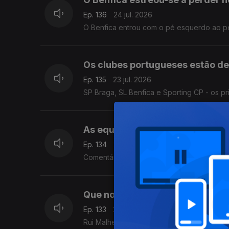
Ep. 136
24 jul. 2026
O Benfica entrou com o pé esquerdo ao per
Os clubes portugueses estão de
Ep. 135
23 jul. 2026
SP Braga, SL Benfica e Sporting CP - os p
As equipas portuguesas já estã
Ep. 134
22 jul. 2026
Comentário de António Tadeia.
Que nota recebe o Mundial de 
Ep. 133
21 jul. 2026
Rui Malheiro faz o balanço final dos pon