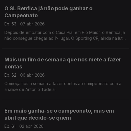
O SL Benfica já não pode ganhar o
Campeonato
Ep. 63
07 abr. 2026
Depois de empatar com o Casa Pia, em Rio Maior, o Benfica já
não consegue chegar ao 1º lugar. O Sporting CP, ainda na luta
na Liga dos Campeões, recebe o Arsenal hoje em Alvadade.
Análise de Rui Malheiro.
Mais um fim de semana que nos mete a fazer
contas
Ep. 62
06 abr. 2026
Começamos a semana a fazer contas ao campeonato com a
análise de António Tadeia.
Em maio ganha-se o campeonato, mas em
abril que decide-se quem
Ep. 61
02 abr. 2026