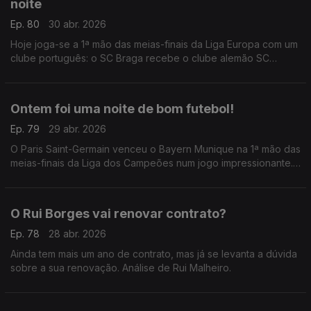
noite
Ep. 80
30 abr. 2026
Hoje joga-se a 1ª mão das meias-finais da Liga Europa com um
clube português: o SC Braga recebe o clube alemão SC
Friburgo, numa noite que já é histórica.
Ontem foi uma noite de bom futebol!
Ep. 79
29 abr. 2026
O Paris Saint-Germain venceu o Bayern Munique na 1ª mão das
meias-finais da Liga dos Campeões num jogo impressionante.
Análise de António Tadeia.
O Rui Borges vai renovar contrato?
Ep. 78
28 abr. 2026
Ainda tem mais um ano de contrato, mas já se levanta a dúvida
sobre a sua renovação. Análise de Rui Malheiro.