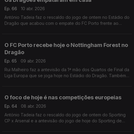
Ep. 66
10 abr. 2026
António Tadeia faz o rescaldo do jogo de ontem no Estádio do
Dragão que acabou com o empate do FC Porto frente ao
Nottingham Forest, para a Liga Europa.
O FC Porto recebe hoje o Nottingham Forest no
Dragão
Ep. 65
09 abr. 2026
Rui Malheiro faz a antevisão da 1ª mão dos Quartos de Final da
Liga Europa que se joga hoje no Estádio do Dragão. Também
há passagem pelo empate de ontem do Sporting de Braga
frente ao Real Betis Balompié.
O foco de hoje é nas competições europeias
Ep. 64
08 abr. 2026
António Tadeia faz o rescaldo do jogo de ontem do Sporting
CP x Arsenal e a antevisão do jogo de hoje do Sporting de
Braga x Real Betis Balompié.