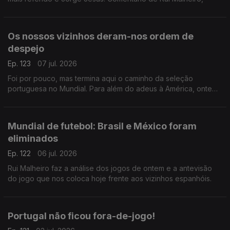
Os nossos vizinhos deram-nos ordem de
despejo
Ep. 123
07 jul. 2026
Foi por pouco, mas termina aqui o caminho da seleção
portuguesa no Mundial. Para além do adeus à América, ontem
também nos despedimos de Roberto Martinez e de Cristiano
Ronaldo. Comentário de Rui Malheiro.
Mundial de futebol: Brasil e México foram
eliminados
Ep. 122
06 jul. 2026
Rui Malheiro faz a análise dos jogos de ontem e a antevisão
do jogo que nos coloca hoje frente aos vizinhos espanhóis.
Portugal não ficou fora-de-jogo!