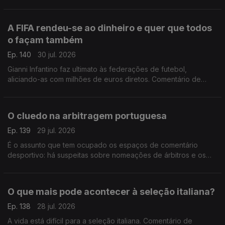
A FIFA rendeu-se ao dinheiro e quer que todos
o façam também
Ep. 140
30 jul. 2026
Gianni Infantino faz ultimato às federações de futebol,
aliciando-as com milhões de euros diretos. Comentário de
António Tadeia.
O cluedo na arbitragem portuguesa
Ep. 139
29 jul. 2026
É o assunto que tem ocupado os espaços de comentário
desportivo: há suspeitas sobre nomeações de árbitros e os
áudios de Pedro Proença vieram deitar ainda mais achas para
a fogueira. Comentário de António Tadeia.
O que mais pode acontecer à seleção italiana?
Ep. 138
28 jul. 2026
A vida está difícil para a seleção italiana. Comentário de