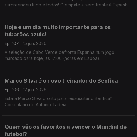
surpreendeu tudo e todos! O empate a zero frente à Espanha,
que ainda tem o título de campeã europeia, foi uma estreia
histórica e emocionante para todos.
Hoje é um dia muito importante para os
tubarões azuis!
Ep. 107
15 jun. 2026
A seleção de Cabo Verde defronta Espanha num jogo
marcado para hoje, as 17:00 (horas em Lisboa).
Marco Silva é o novo treinador do Benfica
Ep. 106
12 jun. 2026
Estará Marco Silva pronto para ressuscitar o Benfica?
Comentário de António Tadeia.
Quem são os favoritos a vencer o Mundial de
futebol?