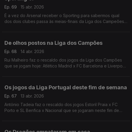
Ep. 69
15 abr. 2026
É a vez do Arsenal receber o Sporting para sabermos qual
dos dois clubes passa às meias-finais da Liga dos Campeões.
António Tadeia faz a antevisão desta partida que se joga hoje
às 20h, em Londres.
De olhos postos na Liga dos Campões
Ep. 68
14 abr. 2026
Rui Malheiro faz o rescaldo dos jogos da Liga dos Campões
que se jogam hoje: Atlético Madrid x FC Barcelona e Liverpool
FC x Paris Saint-Germain.
Os jogos da Liga Portugal deste fim de semana
Ep. 67
13 abr. 2026
António Tadeia faz o rescaldo dos jogos Estoril Praia x FC
Porto e SL Benfica x Nacional que se jogaram neste fim de
semana.
Os Dragões empataram em casa