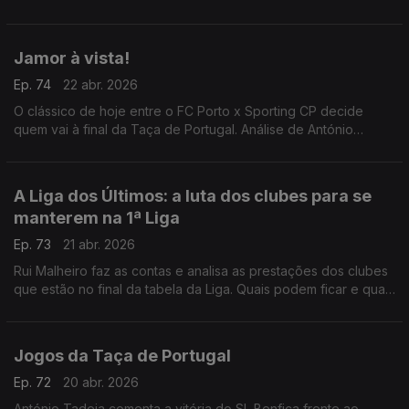
para o Jamor.
Jamor à vista!
Ep. 74
22 abr. 2026
O clássico de hoje entre o FC Porto x Sporting CP decide
quem vai à final da Taça de Portugal. Análise de António
Tadeia.
A Liga dos Últimos: a luta dos clubes para se
manterem na 1ª Liga
Ep. 73
21 abr. 2026
Rui Malheiro faz as contas e analisa as prestações dos clubes
que estão no final da tabela da Liga. Quais podem ficar e quais
voltam a descer?
Jogos da Taça de Portugal
Ep. 72
20 abr. 2026
António Tadeia comenta a vitória do SL Benfica frente ao