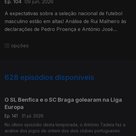
Ep. 104
09 jun. 2026
A expectativas sobre a seleção nacional de futebol
masculino estão em altas! Análise de Rui Malheiro às
declarações de Pedro Proença e António José
Seguro.
opções
628
episódios disponíveis
943076
939400
935038
930179
925973
922186
917997
914254
O SL Benfica e o SC Braga golearam na Liga
Europa
Ep. 141
31 jul. 2026
No último episódio desta temporada, o António Tadeia faz a
análise dos jogos de ontem dos dois clubes portugueses.