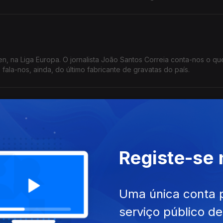
len, na Liga Europa. O jornalista João Santos Correia conta-nos o q
 fala-nos, ainda, do último fabricante de gravatas do país.
, a feira internacional que vai na 41ª edição e que regista, este an
 jornalista José Silva fala-nos deste encontro empresarial.
Registe-se
a
Uma única conta 
ial Inês Ameixa conta-nos que em destaque no país está a acusaç
serviço público d
ancisco Carvalho, que está a ser acusado de corrupção.