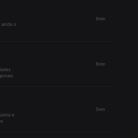
6min
 ainda o
8min
dades
ionais.
5min
stria e
os