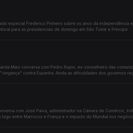
ado especial Frederico Pinheiro sobre os anos da independência e
itoral para as presidenciais de domingo em São Tomé e Príncipe
duarda Maio conversa com Pedro Rupio, ex-conselheiro das comuni
vingança" contra Espanha. Ainda as dificuldades dos governos reg
onversa com José Paiva, administrador na Câmara de Comércio, Indú
s logo entre Marrocos e França e o impacto do Mundial nos negóci