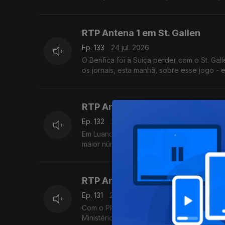
RTP Antena 1 em St. Gallen
Ep. 133
24 jul. 2026
O Benfica foi à Suíça perder com o St. Gal
os jornais, esta manhã, sobre esse jogo - e
RTP Antena 1 em Luanda
Ep. 132
23 jul. 2026
Em Luanda, capital de Angola, vamos à FILDA
maior número de participações de sempre. O
RTP Antena 1 na Cidade da Prai
Ep. 131
22 jul. 2026
Com o PR em Cabo Verde, a enviada espec
Ministério Público ao Primeiro-Ministro Fr