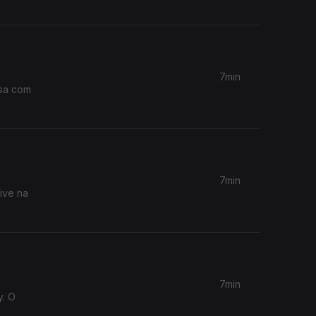
7min
rsa com
7min
ive na
7min
y. O