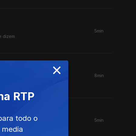
5min
ue dizem
×
8min
o, o
 na RTP
para todo o
5min
ão do
e media