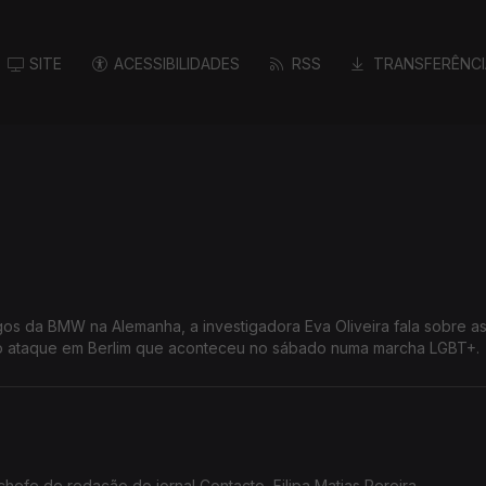
SITE
ACESSIBILIDADES
RSS
TRANSFERÊNCI
s da BMW na Alemanha, a investigadora Eva Oliveira fala sobre a
o ataque em Berlim que aconteceu no sábado numa marcha LGBT+.
chefe de redação do jornal Contacto, Filipa Matias Pereira