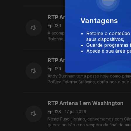
RTP Antena 1 em Roma
Vantagens
Ep. 130
21 jul. 2026
A acompanhar Luís Montenegro em Itália e
Retome o conteúdo a
Bolonha, de uma morte causada por alegada
seus dispositivos;
Guarde programas f
Aceda à sua área pe
RTP Antena 1 em Londres
Ep. 129
20 jul. 2026
Andy Burnham toma posse hoje como primeir
Política Externa Britânica, conta-nos o que
RTP Antena 1 em Washington
Ep. 128
17 jul. 2026
Neste Fuso Horário, conversamos com Când
guerra no Irão e na vespéra da final do mun