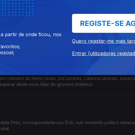
REGISTE-SE A
 na Grécia, o enviado da RTP Pedro Zambujo conta a tensão vivida
 partir de onde ficou, nos
 violência policial. Ainda os pormenores da visita do PM portuguê
Quero registar-me mais tar
avoritos;
ssoal;
Entrar (utilizadores regista
o-ministro do Reino Unido. Em Londres, Catarina Liberato, especia
 esperar deste novo líder do governo britânico.
ida Pinto, correspondente nos EUA, num momento político sensíve
dial.