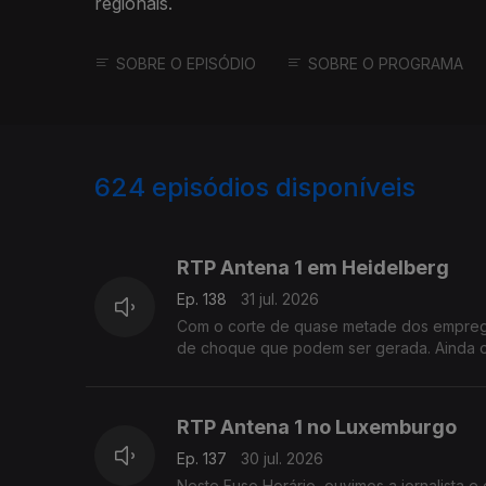
regionais.
SOBRE O EPISÓDIO
SOBRE O PROGRAMA
624
episódios disponíveis
943056
939609
935683
RTP Antena 1 em Heidelberg
Ep. 138
31 jul. 2026
Com o corte de quase metade dos emprego
de choque que podem ser gerada. Ainda 
RTP Antena 1 no Luxemburgo
Ep. 137
30 jul. 2026
Neste Fuso Horário, ouvimos a jornalista e 