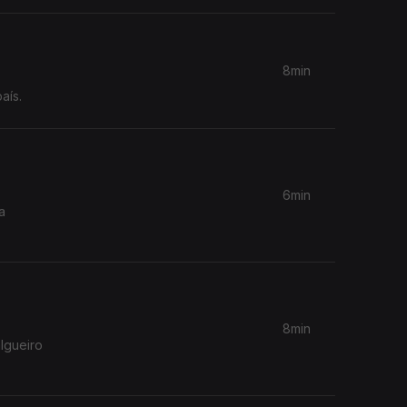
8min
aís.
6min
a
8min
algueiro