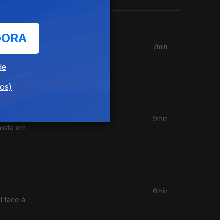
GORA
7min
 em
s.
de
dos)
9min
lista em
6min
l face à