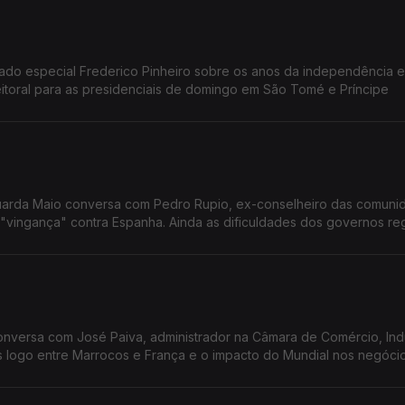
ado especial Frederico Pinheiro sobre os anos da independência e
itoral para as presidenciais de domingo em São Tomé e Príncipe
duarda Maio conversa com Pedro Rupio, ex-conselheiro das comuni
vingança" contra Espanha. Ainda as dificuldades dos governos reg
onversa com José Paiva, administrador na Câmara de Comércio, Indú
s logo entre Marrocos e França e o impacto do Mundial nos negóci