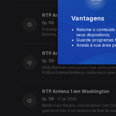
RTP Antena 1 em Roma
Vantagens
Ep. 130
21 jul. 2026
A acompanhar Luís Montenegro em Itália e
Retome o conteúdo a
Bolonha, de uma morte causada por alegada
seus dispositivos;
Guarde programas f
Aceda à sua área pe
RTP Antena 1 em Londres
Ep. 129
20 jul. 2026
Andy Burnham toma posse hoje como primeir
Política Externa Britânica, conta-nos o que
RTP Antena 1 em Washington
Ep. 128
17 jul. 2026
Neste Fuso Horário, conversamos com Când
guerra no Irão e na vespéra da final do mun