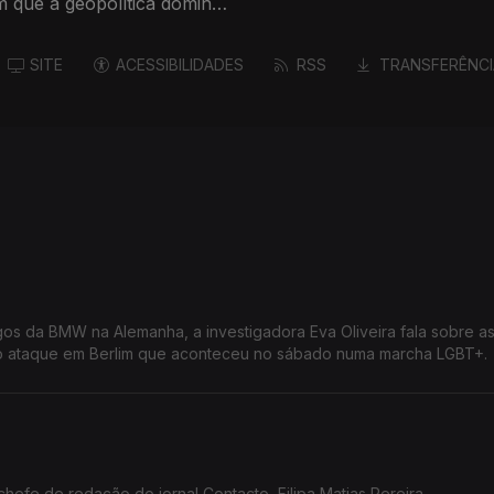
 que a geopolítica domina
SITE
ACESSIBILIDADES
RSS
TRANSFERÊNCI
s da BMW na Alemanha, a investigadora Eva Oliveira fala sobre a
o ataque em Berlim que aconteceu no sábado numa marcha LGBT+.
chefe de redação do jornal Contacto, Filipa Matias Pereira