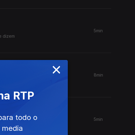
5min
ue dizem
×
8min
o, o
 na RTP
para todo o
5min
ão do
e media