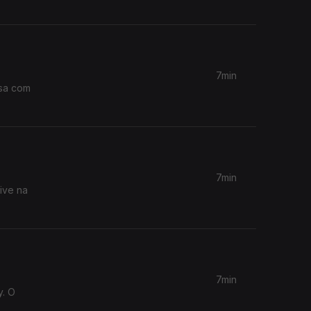
7min
rsa com
7min
ive na
7min
y. O