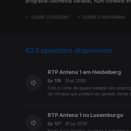
programa Geometria Varíavel, num contexto em
na Europa
SOBRE O EPISÓDIO
SOBRE O PROGRAMA
624
episódios disponíveis
943056
939609
RTP Antena 1 em Heidelberg
Ep. 138
31 jul. 2026
Com o corte de quase metade dos emprego
de choque que podem ser gerada. Ainda 
RTP Antena 1 no Luxemburgo
Ep. 137
30 jul. 2026
Neste Fuso Horário, ouvimos a jornalista e 