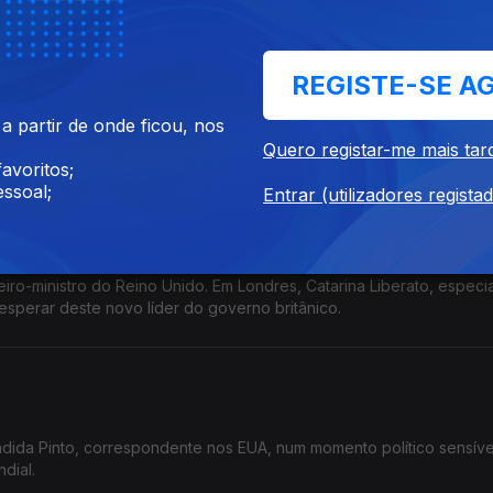
REGISTE-SE A
 na Grécia, o enviado da RTP Pedro Zambujo conta a tensão vivida
 partir de onde ficou, nos
 violência policial. Ainda os pormenores da visita do PM portuguê
Quero registar-me mais tar
avoritos;
ssoal;
Entrar (utilizadores regista
o-ministro do Reino Unido. Em Londres, Catarina Liberato, especia
 esperar deste novo líder do governo britânico.
ida Pinto, correspondente nos EUA, num momento político sensíve
dial.