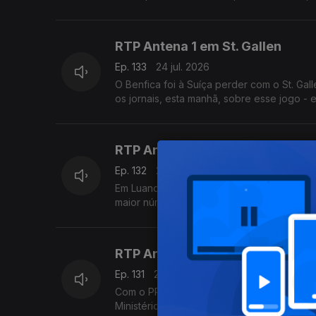
RTP Antena 1 em St. Gallen
Ep. 133
24 jul. 2026
O Benfica foi à Suíça perder com o St. Gal
os jornais, esta manhã, sobre esse jogo - e
RTP Antena 1 em Luanda
Ep. 132
23 jul. 2026
Em Luanda, capital de Angola, vamos à FILDA
maior número de participações de sempre. O
RTP Antena 1 na Cidade da Prai
Ep. 131
22 jul. 2026
Com o PR em Cabo Verde, a enviada espec
Ministério Público ao Primeiro-Ministro Fr