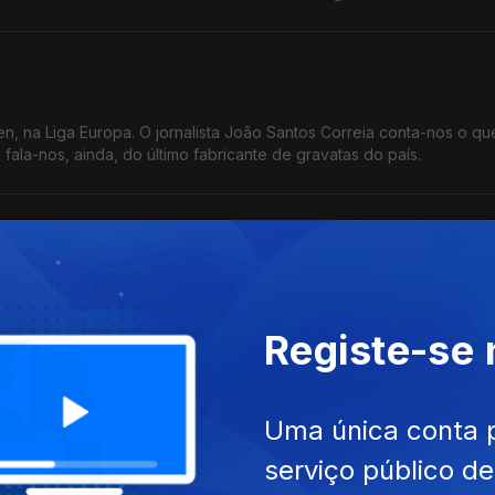
len, na Liga Europa. O jornalista João Santos Correia conta-nos o q
 fala-nos, ainda, do último fabricante de gravatas do país.
, a feira internacional que vai na 41ª edição e que regista, este an
 jornalista José Silva fala-nos deste encontro empresarial.
Registe-se
a
Uma única conta 
ial Inês Ameixa conta-nos que em destaque no país está a acusaç
serviço público d
ancisco Carvalho, que está a ser acusado de corrupção.