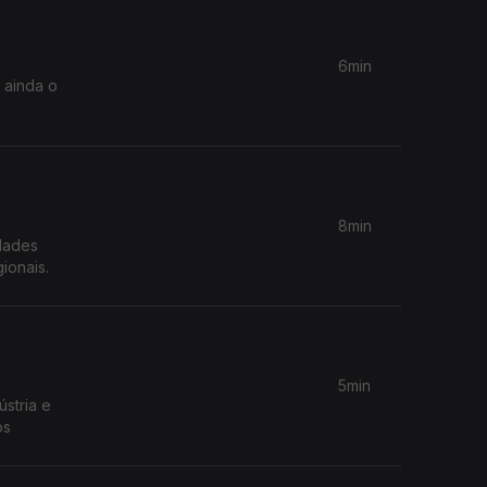
6min
 ainda o
8min
dades
ionais.
5min
stria e
os