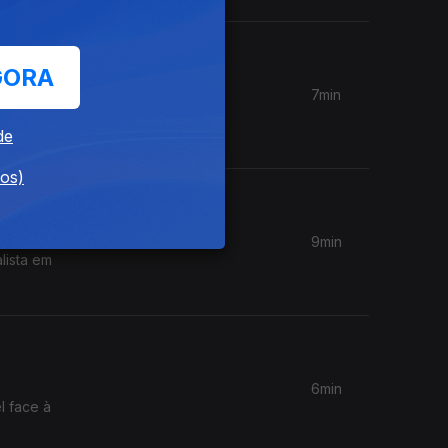
GORA
7min
 em
s.
de
dos)
9min
lista em
6min
l face à