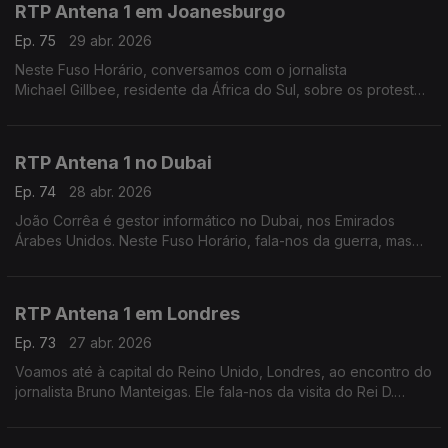
RTP Antena 1 em Joanesburgo
Ep. 75
29 abr. 2026
Neste Fuso Horário, conversamos com o jornalista
Michael Gillbee, residente da África do Sul, sobre os protestos
contra a emigração ilegal.
RTP Antena 1 no Dubai
Ep. 74
28 abr. 2026
João Corrêa é gestor informático no Dubai, nos Emirados
Árabes Unidos. Neste Fuso Horário, fala-nos da guerra, mas
também das mudanças que estão em marcha nos transportes e
na automatização dos serviços do governo.
RTP Antena 1 em Londres
Ep. 73
27 abr. 2026
Voamos até à capital do Reino Unido, Londres, ao encontro do
jornalista Bruno Manteigas. Ele fala-nos da visita do Rei D.
Carlos III aos Estados Unidos e dos dias difíceis do primeiro-
ministro, Keir Starmer.