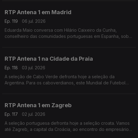
na região: "Nunca vi esta cidade tão vazia".
RTP Antena 1 em Madrid
Ep. 119
06 jul. 2026
Eduarda Maio conversa com Hilário Caixeiro da Cunha,
conselheiro das comunidades portuguesas em Espanha, sobre
as perspectivas da população para o duelo ibérico de logo à
noite nos oitavos de final do Mundial de futebol
RTP Antena 1 na Cidade da Praia
Ep. 118
03 jul. 2026
A seleção de Cabo Verde defronta hoje a seleção da
Argentina. Para os caboverdianos, este Mundial de Futebol
tem sido uma festa. É isso que nos conta o jornalista Carlos
Santos, a partir da Cidade da Praia.
RTP Antena 1 em Zagreb
Ep. 117
02 jul. 2026
A seleção portuguesa defronta hoje a seleção croata. Vamos
até Zagreb, a capital da Croácia, ao encontro do empresário
André Mendo, para saber como é que o país está a viver este