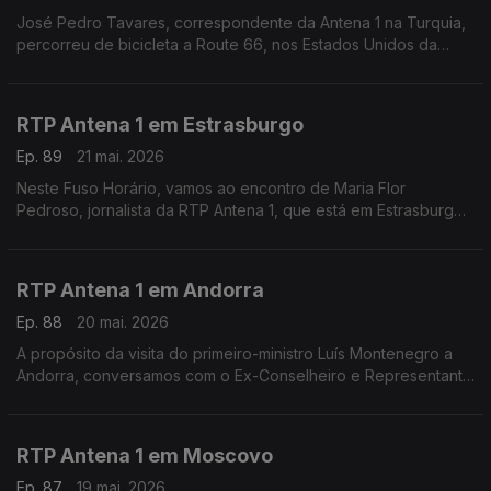
José Pedro Tavares, correspondente da Antena 1 na Turquia,
percorreu de bicicleta a Route 66, nos Estados Unidos da
América. Falamos com ele na reta final da viagem, em São
Bernardino, nos arredores de Los Angeles.
RTP Antena 1 em Estrasburgo
Ep. 89
21 mai. 2026
Neste Fuso Horário, vamos ao encontro de Maria Flor
Pedroso, jornalista da RTP Antena 1, que está em Estrasburgo
para uma edição especial do programa Geometria Varíavel,
num contexto em que a geopolítica domina na Europa
RTP Antena 1 em Andorra
Ep. 88
20 mai. 2026
A propósito da visita do primeiro-ministro Luís Montenegro a
Andorra, conversamos com o Ex-Conselheiro e Representante
das Comunidades Portuguesas José Manuel Silva. Com
Eduarda Maio.
RTP Antena 1 em Moscovo
Ep. 87
19 mai. 2026