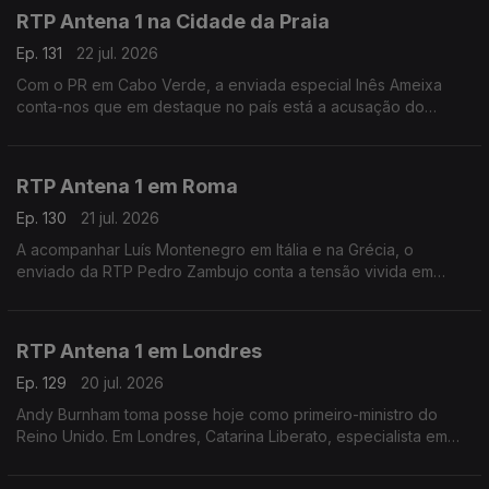
RTP Antena 1 na Cidade da Praia
Ep. 131
22 jul. 2026
Com o PR em Cabo Verde, a enviada especial Inês Ameixa
conta-nos que em destaque no país está a acusação do
Ministério Público ao Primeiro-Ministro Francisco Carvalho, que
está a ser acusado de corrupção.
RTP Antena 1 em Roma
Ep. 130
21 jul. 2026
A acompanhar Luís Montenegro em Itália e na Grécia, o
enviado da RTP Pedro Zambujo conta a tensão vivida em
Bolonha, de uma morte causada por alegada violência policial.
Ainda os pormenores da visita do PM português.
RTP Antena 1 em Londres
Ep. 129
20 jul. 2026
Andy Burnham toma posse hoje como primeiro-ministro do
Reino Unido. Em Londres, Catarina Liberato, especialista em
Política Externa Britânica, conta-nos o que esperar deste novo
líder do governo britânico.