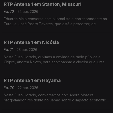
RTP Antena 1 em Stanton, Missouri
Ep. 72
24 abr. 2026
Eduarda Maio conversa com o jornalista e correspondente na
Turquia, José Pedro Tavares, que está a percorrer, de
bicicleta, a Route 66 - a mítica estrada que atravessa os
Estados Unidos.
RTP Antena 1 em Nicósia
Ep. 71
23 abr. 2026
Neste Fuso Horário, ouvimos a enviada da rádio pública a
Chipre, Andrea Neves, para acompanhar a cimeira que junta
os chefes de Estado e de Governo da União Europeia num
país que foi alvo de ataque por parte do Irão.
RTP Antena 1 em Hayama
Ep. 70
22 abr. 2026
Neste Fuso Horário, conversamos com André Moreira,
programador, residente no Japão sobre o impacto económico
da guerra e a crise sísmica dos últimos dias.