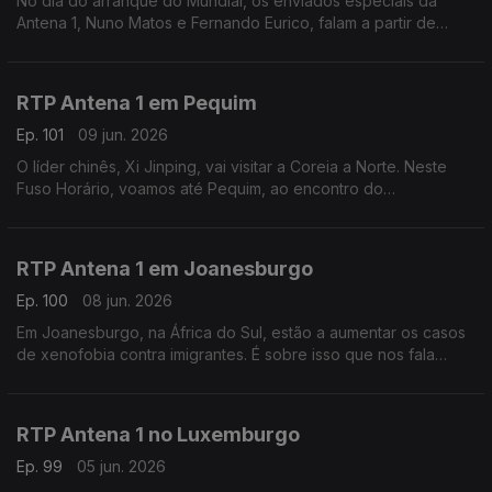
No dia do arranque do Mundial, os enviados especiais da
Antena 1, Nuno Matos e Fernando Eurico, falam a partir de
Palm Beach, nos Estados Unidos, a zona onde vai estar
instalada a seleção portuguesa. Com Eduarda Maio.
RTP Antena 1 em Pequim
Ep. 101
09 jun. 2026
O líder chinês, Xi Jinping, vai visitar a Coreia a Norte. Neste
Fuso Horário, voamos até Pequim, ao encontro do
correspondente da Lusa, João Pimenta, para perceber as
motivações desta visita rara. Com Eduarda Maio.
RTP Antena 1 em Joanesburgo
Ep. 100
08 jun. 2026
Em Joanesburgo, na África do Sul, estão a aumentar os casos
de xenofobia contra imigrantes. É sobre isso que nos fala
Vasco Abreu, Conselheiro das Comunidades Portuguesas.
Com Eduarda Maio.
RTP Antena 1 no Luxemburgo
Ep. 99
05 jun. 2026