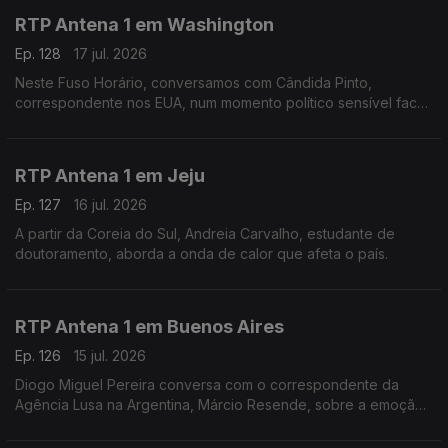
RTP Antena 1 em Washington
Ep. 128
17 jul. 2026
Neste Fuso Horário, conversamos com Cândida Pinto,
correspondente nos EUA, num momento político sensível face
à guerra no Irão e na vespéra da final do mundial.
RTP Antena 1 em Jeju
Ep. 127
16 jul. 2026
A partir da Coreia do Sul, Andreia Carvalho, estudante de
doutoramento, aborda a onda de calor que afeta o país.
RTP Antena 1 em Buenos Aires
Ep. 126
15 jul. 2026
Diogo Miguel Pereira conversa com o correspondente da
Agência Lusa na Argentina, Márcio Resende, sobre a emoção
à volta da meia final de mais logo do mundial, entre Argentina
e Inglaterra