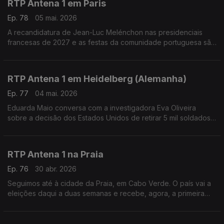
RTP Antena 1 em Paris
Ep. 78
05 mai. 2026
A recandidatura de Jean-Luc Melénchon nas presidenciais
francesas de 2027 e as festas da comunidade portuguesa são
temas de conversas de Eduarda Maio com Carlos Pereira,
diretor do Luso Jornal.
RTP Antena 1 em Heidelberg (Alemanha)
Ep. 77
04 mai. 2026
Eduarda Maio conversa com a investigadora Eva Oliveira
sobre a decisão dos Estados Unidos de retirar 5 mil soldados
norte-americanos da Alemanha.
RTP Antena 1 na Praia
Ep. 76
30 abr. 2026
Seguimos até à cidade da Praia, em Cabo Verde. O país vai a
eleições daqui a duas semanas e recebe, agora, a primeira
Feira Internacional do Livro. É o que nos conta o jornalista
Carlos Santos. Com Eduarda Maio.