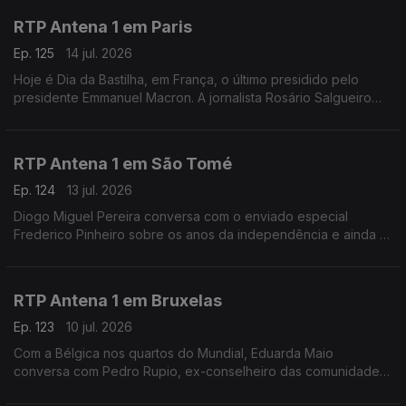
RTP Antena 1 em Paris
Ep. 125
14 jul. 2026
Hoje é Dia da Bastilha, em França, o último presidido pelo
presidente Emmanuel Macron. A jornalista Rosário Salgueiro
conta-nos o que está previsto nas comemorações e fala-nos
também de calor e de futebol.
RTP Antena 1 em São Tomé
Ep. 124
13 jul. 2026
Diogo Miguel Pereira conversa com o enviado especial
Frederico Pinheiro sobre os anos da independência e ainda o
início da semana decisiva da campanha eleitoral para as
presidenciais de domingo em São Tomé e Príncipe
RTP Antena 1 em Bruxelas
Ep. 123
10 jul. 2026
Com a Bélgica nos quartos do Mundial, Eduarda Maio
conversa com Pedro Rupio, ex-conselheiro das comunidades
portuguesas. Há portugueses que querem "vingança" contra