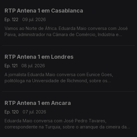
Espanha. Ainda as dificuldades dos governos regionais.
RTP Antena 1 em Casablanca
Ep. 122
09 jul. 2026
Vamos ao Norte de África. Eduarda Maio conversa com José
Paiva, administrador na Câmara de Comércio, Indústria e
Serviços de Portugal, sobre o jogo de mais logo entre
Marrocos e França e o impacto do Mundial nos negócios
RTP Antena 1 em Londres
Ep. 121
08 jul. 2026
A jornalista Eduarda Maio conversa com Eunice Goes,
politóloga na Universidade de Richmond, sobre os
preparativos finais para a abertura oficial das candidaturas à
liderança do Partido Trabalhista no Reino Unido.
RTP Antena 1 em Ancara
Ep. 120
07 jul. 2026
Eduarda Maio conversa com José Pedro Tavares,
correspondente na Turquia, sobre o arranque da cimeira da
NATO, um encontro que levou a que muita gente tirasse férias