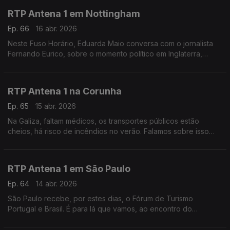
RTP Antena 1 em Nottingham
Ep. 66
16 abr. 2026
Neste Fuso Horário, Eduarda Maio conversa com o jornalista
Fernando Eurico, sobre o momento político em Inglaterra,
marcado pelas eleições locais e também sobre o jogo do FC
Porto na Liga Europa.
RTP Antena 1 na Corunha
Ep. 65
15 abr. 2026
Na Galiza, faltam médicos, os transportes públicos estão
cheios, há risco de incêndios no verão. Falamos sobre isso
com o jornalista Pedro Ribeiro, que está na Corunha a
acompanhar a Prova de Ciclismo Gran Camino.
RTP Antena 1 em São Paulo
Ep. 64
14 abr. 2026
São Paulo recebe, por estes dias, o Fórum de Turismo
Portugal e Brasil. É para lá que vamos, ao encontro do
jornalista Daniel Catalão, que nos fala sobre o aumento de
turistas de um lado e do outro do Atlântico.