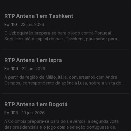
fala sobre o funeral deste antigo presidente.
RTP Antena 1 em Tashkent
Ep. 110
23 jun. 2026
O Uzbequistão prepara-se para o jogo contra Portugal.
Seguimos até à capital do país, Tashkent, para saber para
saber como é que o empresário português David Gonçalves
está a acompanhar o Mundial de Futebol.
RTP Antena 1 em Ispra
Ep. 109
22 jun. 2026
A partir da região de Milão, Itália, conversamos com André
Campos, correspondente da agência Lusa, sobre a visita do
Papa Leão XIV à sede do Programa Alimentar Mundial
RTP Antena 1 em Bogotá
Ep. 108
19 jun. 2026
A Colômbia prepara-se para dois eventos: a segunda volta
das presidenciais e o jogo com a seleção portuguesa de