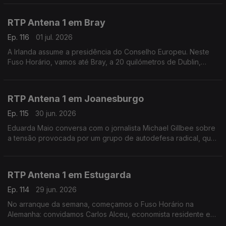
Mundial de Futebol.
RTP Antena 1 em Bray
Ep. 116
01 jul. 2026
A Irlanda assume a presidência do Conselho Europeu. Neste
Fuso Horário, vamos até Bray, a 20 quilómetros de Dublin,
onde encontramos o escritor e empresário Vítor Vicente.
Falamos sobre diálogo cultural, calor e futebol.
RTP Antena 1 em Joanesburgo
Ep. 115
30 jun. 2026
Eduarda Maio conversa com o jornalista Michael Gillbee sobre
a tensão provocada por um grupo de autodefesa radical, que
deu até hoje para os migrantes irregulares abandonarem a
África do Sul.
RTP Antena 1 em Estugarda
Ep. 114
29 jun. 2026
No arranque da semana, começamos o Fuso Horário na
Alemanha: convidamos Carlos Alceu, economista residente em
Estugarda, numa altura em que o país sofre as consequências