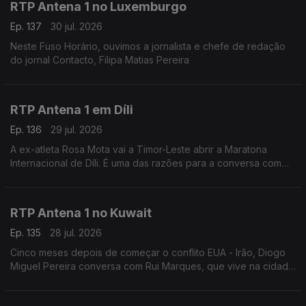
RTP Antena 1 no Luxemburgo
Ep. 137
30 jul. 2026
Neste Fuso Horário, ouvimos a jornalista e chefe de redação
do jornal Contacto, Filipa Matias Pereira
RTP Antena 1 em Díli
Ep. 136
29 jul. 2026
A ex-atleta Rosa Mota vai a Timor-Leste abrir a Maratona
Internacional de Díli. É uma das razões para a conversa com
Marisa Serafim, correspondente da Lusa no país. Ainda a
tolerância zero contra o jogo online ilegal.
RTP Antena 1 no Kuwait
Ep. 135
28 jul. 2026
Cinco meses depois de começar o conflito EUA - Irão, Diogo
Miguel Pereira conversa com Rui Marques, que vive na cidade
do Kuwait, sobre a situação neste país - que tem o mesmo
nome que a capital.