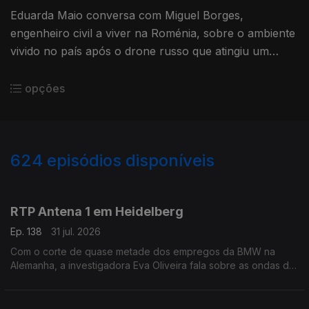
Eduarda Maio conversa com Miguel Borges,
engenheiro civil a viver na Roménia, sobre o ambiente
vivido no país após o drone russo que atingiu um
prédio residencial em Galati.
opções
624
episódios disponíveis
943056
939609
935683
931510
927125
923020
919099
915125
910988
RTP Antena 1 em Heidelberg
Ep. 138
31 jul. 2026
Com o corte de quase metade dos empregos da BMW na
Alemanha, a investigadora Eva Oliveira fala sobre as ondas de
choque que podem ser gerada. Ainda o ataque em Berlim que
aconteceu no sábado numa marcha LGBT+.