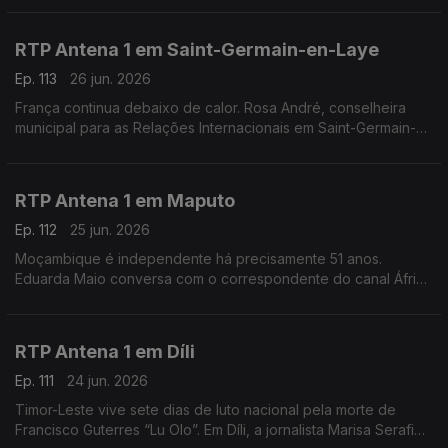
de uma onda de calor.
RTP Antena 1 em Saint-Germain-en-Laye
Ep. 113
26 jun. 2026
França continua debaixo de calor. Rosa André, conselheira
municipal para as Relações Internacionais em Saint-Germain-
en-Laye, a oeste de Paris, conta-nos como é que os
franceses estão a lidar com o tempo quente.
RTP Antena 1 em Maputo
Ep. 112
25 jun. 2026
Moçambique é independente há precisamente 51 anos.
Eduarda Maio conversa com o correspondente do canal África
da rádio pública, Orfeu de Sá Lisboa, sobre as comemorações
deste feriado na antiga Lourenço Marques.
RTP Antena 1 em Díli
Ep. 111
24 jun. 2026
Timor-Leste vive sete dias de luto nacional pela morte de
Francisco Guterres “Lu Olo”. Em Díli, a jornalista Marisa Serafim