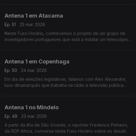
Antena 1 em Atacama
Ep. 51
25 mar. 2026
Neste Fuso Horário, conhecemos o projeto de um grupo de
investigadores portugueses que está a instalar um telescópio
no observatório do Paranal, em Atacama, no Chile. O objetivo
é estudar o sol.
Antena 1 em Copenhaga
Ep. 50
24 mar. 2026
Em dia de eleições legislativas, falamos com Alex Alexandre,
luso-dinamarquês que trabalha na rádio e televisão pública
dinamarquesa, sobre a realidade política do país.
Antena 1 no Mindelo
Ep. 49
23 mar. 2026
A partir da ilha de São Vicente, o repórter Frederico Pinheiro,
da RDP Africa, conversa neste Fuso Horário sobre os desafios