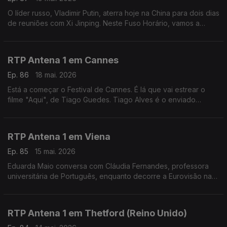
O líder russo, Vladimir Putin, aterra hoje na China para dois dias
de reuniões com Xi Jinping. Neste Fuso Horário, vamos a
Moscovo, ao encontro do jornalista Evgueni Muravich,
perceber os contornos desta visita.
RTP Antena 1 em Cannes
Ep. 86
18 mai. 2026
Está a começar o Festival de Cannes. É lá que vai estrear o
filme "Aqui", de Tiago Guedes. Tiago Alves é o enviado
especial da rádio à capital francesa do cinema e fala-nos dos
filmes que estão em exibição.
RTP Antena 1 em Viena
Ep. 85
15 mai. 2026
Eduarda Maio conversa com Cláudia Fernandes, professora
universitária de Português, enquanto decorre a Eurovisão na
Áustria. Numa edição com boicotes pela presença de Israel,
qual o ambiente no país?
RTP Antena 1 em Thetford (Reino Unido)