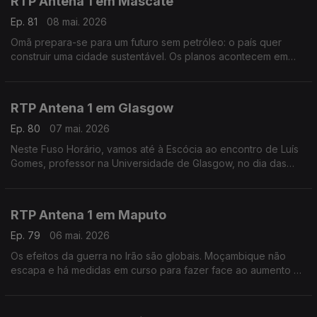
RTP Antena 1 em Mascate
Ep. 81
08 mai. 2026
Omã prepara-se para um futuro sem petróleo: o país quer
construir uma cidade sustentável. Os planos acontecem em
plena guerra na região. É o tema deste Fuso Horário, com a
educadora de infância Maria João Trindade.
RTP Antena 1 em Glasgow
Ep. 80
07 mai. 2026
Neste Fuso Horário, vamos até à Escócia ao encontro de Luís
Gomes, professor na Universidade de Glasgow, no dia das
eleições locais e regionais.
RTP Antena 1 em Maputo
Ep. 79
06 mai. 2026
Os efeitos da guerra no Irão são globais. Moçambique não
escapa e há medidas em curso para fazer face ao aumento do
preço dos combustíveis. Falamos sobre isso com o jornalista
Tiago Contreiras, que está em Maputo.