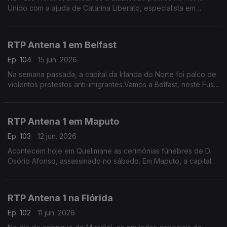
Unido com a ajuda de Catarina Liberato, especialista em
Política Externa britãnica e docente universitária.
RTP Antena 1 em Belfast
Ep. 104
15 jun. 2026
Na semana passada, a capital da Irlanda do Norte foi palco de
violentos protestos anti-imigrantes.Vamos a Belfast, neste Fuso
Horário, perguntar à portuguesa Filipa Maia como estão agora
os ânimos no país.
RTP Antena 1 em Maputo
Ep. 103
12 jun. 2026
Acontecem hoje em Quelimane as cerimónias fúnebres de D.
Osório Afonso, assassinado no sábado. Em Maputo, a capital
de Moçambique, o jornalista Tiago Contreiras dá conta dos
últimos desenvolvimentos deste crime.
RTP Antena 1 na Flórida
Ep. 102
11 jun. 2026