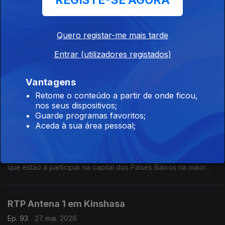
REGISTE-SE AGORA
Eduarda Maio conversa com Miguel Borges, engenheiro civil a
viver na Roménia, sobre o ambiente vivido no país após o
drone russo que atingiu um prédio residencial em Galati.
Quero registar-me mais tarde
RTP Antena 1 em Budapeste
Entrar (utilizadores registados)
Ep. 95
29 mai. 2026
Vantagens
Eduarda Maio conversa com Tiago Hipólito, português que
trabalha na Hungria, sobre a final da Liga dos Campeões que
Retome o conteúdo a partir de onde ficou,
vai decorrer em Budapeste e ainda sobre a visita do novo
nos seus dispositivos;
primeiro ministro húngaro a Bruxelas.
Guarde programas favoritos;
Aceda à sua área pessoal;
RTP Antena 1 em Amesterdão
Ep. 94
28 mai. 2026
Eduarda Maio conversa com Vicente Aroso e Pedro Baptista,
que estão a participar na capital dos Países Baixos na maior
conferência de nanossatélites da Europa, o SmallSat. Estão
num equipa do Instituto Superior Técnico.
RTP Antena 1 em Kinshasa
Ep. 93
27 mai. 2026