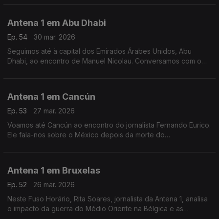
guerra no Médio Oriente.
Antena 1 em Abu Dhabi
Ep. 54
30 mar. 2026
Seguimos até à capital dos Emirados Árabes Unidos, Abu
Dhabi, ao encontro de Manuel Nicolau. Conversamos com o
engenheiro civil sobre este mês de guerra no Médio Oriente.
Antena 1 em Cancún
Ep. 53
27 mar. 2026
Voamos até Cancún ao encontro do jornalista Fernando Eurico.
Ele fala-nos sobre o México depois da morte do
narcotraficante El Mencho, sobre o fim das reformas douradas
no país e - claro - sobre futebol.
Antena 1 em Bruxelas
Ep. 52
26 mar. 2026
Neste Fuso Horário, Rita Soares, jornalista da Antena 1, analisa
o impacto da guerra do Médio Oriente na Bélgica e as
consequências da desinformação na União Europeia.