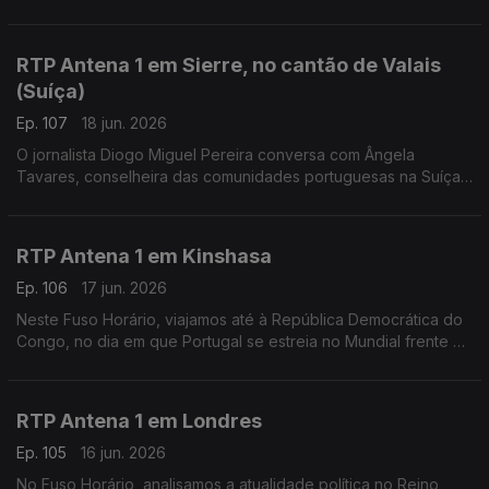
futebol. Falamos sobre isso com o professor universitário
Miguel Barreto Henriques, a partir de Bogotá.
RTP Antena 1 em Sierre, no cantão de Valais
(Suíça)
Ep. 107
18 jun. 2026
O jornalista Diogo Miguel Pereira conversa com Ângela
Tavares, conselheira das comunidades portuguesas na Suíça,
sobre o referendo na imigração e a reforma no Ensino de
Português no Estrangeiro.
RTP Antena 1 em Kinshasa
Ep. 106
17 jun. 2026
Neste Fuso Horário, viajamos até à República Democrática do
Congo, no dia em que Portugal se estreia no Mundial frente à
equipa africana. Conversamos com Liliana Gaspar, residente
no país há vários anos.
RTP Antena 1 em Londres
Ep. 105
16 jun. 2026
No Fuso Horário, analisamos a atualidade política no Reino