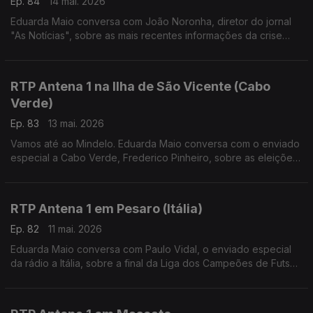
Ep. 84
14 mai. 2026
Eduarda Maio conversa com João Noronha, diretor do jornal
"As Notícias", sobre as mais recentes informações da crise
política no Reino Unido.
RTP Antena 1 na Ilha de São Vicente (Cabo
Verde)
Ep. 83
13 mai. 2026
Vamos até ao Mindelo. Eduarda Maio conversa com o enviado
especial a Cabo Verde, Frederico Pinheiro, sobre as eleições
no país no dia 17 de maio e ainda sobre o Festival Kontornu
que decorre por estes dias.
RTP Antena 1 em Pesaro (Itália)
Ep. 82
11 mai. 2026
Eduarda Maio conversa com Paulo Vidal, o enviado especial
da rádio a Itália, sobre a final da Liga dos Campeões de Futsal,
conquistada pelo Sporting, e ainda sobre a reforma do sistema
judicial italiano.