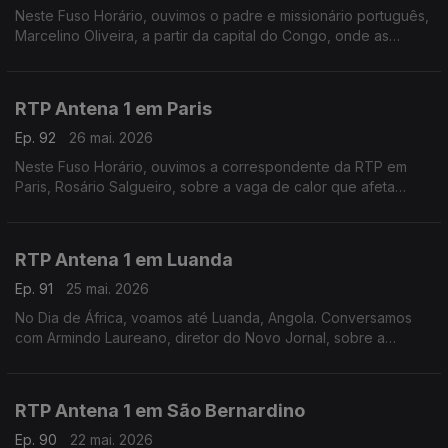
Neste Fuso Horário, ouvimos o padre e missionário português,
Marcelino Oliveira, a partir da capital do Congo, onde as
autoridades de saúde tentam conter o surto de Ébola que já
provocou mais de 100 mortes.
RTP Antena 1 em Paris
Ep. 92
26 mai. 2026
Neste Fuso Horário, ouvimos a correspondente da RTP em
Paris, Rosário Salgueiro, sobre a vaga de calor que afeta
França e outros países europeus.
RTP Antena 1 em Luanda
Ep. 91
25 mai. 2026
No Dia de África, voamos até Luanda, Angola. Conversamos
com Armindo Laureano, diretor do Novo Jornal, sobre a
importância deste dia, mas também sobre o perigo do ébola e
a tragédia numa mina de ouro em Nambuangongo.
RTP Antena 1 em São Bernardino
Ep. 90
22 mai. 2026