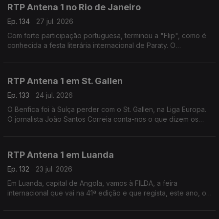
RTP Antena 1 no Rio de Janeiro
Ep. 134
27 jul. 2026
Com forte participação portuguesa, terminou a "Flip", como é
conhecida a festa literária internacional de Paraty. O
correspondente no Brasil, Daniel Catalão, esteve lá e fala do
evento e da Casa de Portugal instalada.
RTP Antena 1 em St. Gallen
Ep. 133
24 jul. 2026
O Benfica foi à Suíça perder com o St. Gallen, na Liga Europa.
O jornalista João Santos Correia conta-nos o que dizem os
jornais, esta manhã, sobre esse jogo - e fala-nos, ainda, do
último fabricante de gravatas do país.
RTP Antena 1 em Luanda
Ep. 132
23 jul. 2026
Em Luanda, capital de Angola, vamos à FILDA, a feira
internacional que vai na 41ª edição e que regista, este ano, o
maior número de participações de sempre. O jornalista José
Silva fala-nos deste encontro empresarial.