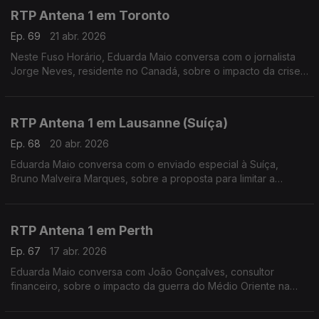
RTP Antena 1 em Toronto
Ep. 69
21 abr. 2026
Neste Fuso Horário, Eduarda Maio conversa com o jornalista
Jorge Neves, residente no Canadá, sobre o impacto da crise
provocada pela guerra no Médio Oriente.
RTP Antena 1 em Lausanne (Suíça)
Ep. 68
20 abr. 2026
Eduarda Maio conversa com o enviado especial à Suíça,
Bruno Malveira Marques, sobre a proposta para limitar a
população a 10 milhões até 2050 e ainda sobre a
Youth League 25/26, competição em que o Benfica participou.
RTP Antena 1 em Perth
Ep. 67
17 abr. 2026
Eduarda Maio conversa com João Gonçalves, consultor
financeiro, sobre o impacto da guerra do Médio Oriente na
Austrália, ao nível do preço dos combustíveis e do custo de
vida da população.