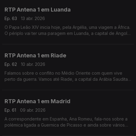
RTP Antena 1 em Luanda
Ep. 63
13 abr. 2026
O Papa Leão XIV inicia hoje, pela Argélia, uma viagem a África.
O périplo vai ter uma paragem em Luanda, a capital de Angola,
e é para lá que vamos neste Fuso Horário, ao encontro do
jornalista Pedro Sá Guerra.
RTP Antena 1 em Riade
Ep. 62
10 abr. 2026
Falamos sobre o conflito no Médio Oriente com quem vive
perto da guerra. Vamos até Riade, a capital da Arábia Saudita,
ao encontro de Pedro Eusébio, que vive na região há uma
década. Com Eduarda Maio.
RTP Antena 1 em Madrid
Ep. 61
09 abr. 2026
A correspondente em Espanha, Ana Romeu, fala-nos sobre a
polémica ligada a Guernica de Picasso e ainda sobre vários
temas que estão a marcar a atualidade do país vizinho.