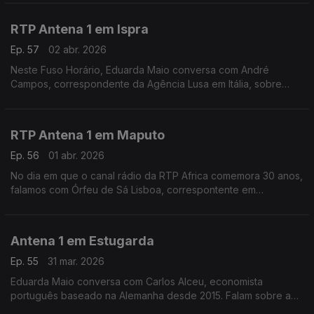
Péter Magyar numa retórica "extremamente agressiva".
RTP Antena 1 em Ispra
Ep. 57
02 abr. 2026
Neste Fuso Horário, Eduarda Maio conversa com André
Campos, correspondente da Agência Lusa em Itália, sobre
como se prepara Roma para a primeira Páscoa do papa Leão
XVI.
RTP Antena 1 em Maputo
Ep. 56
01 abr. 2026
No dia em que o canal rádio da RTP Africa comemora 30 anos,
falamos com Órfeu de Sá Lisboa, correspontente em
Moçambique, sobre os desafios do país.
Antena 1 em Estugarda
Ep. 55
31 mar. 2026
Eduarda Maio conversa com Carlos Alceu, economista
português baseado na Alemanha desde 2015. Falam sobre a
forma como o país está a lidar com as consequências da