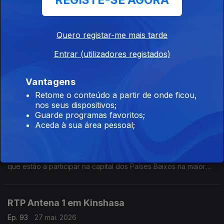
REGISTE-SE AGORA
Eduarda Maio conversa com Miguel Borges, engenheiro civil a
viver na Roménia, sobre o ambiente vivido no país após o
drone russo que atingiu um prédio residencial em Galati.
Quero registar-me mais tarde
RTP Antena 1 em Budapeste
Entrar (utilizadores registados)
Ep. 95
29 mai. 2026
Vantagens
Eduarda Maio conversa com Tiago Hipólito, português que
trabalha na Hungria, sobre a final da Liga dos Campeões que
Retome o conteúdo a partir de onde ficou,
vai decorrer em Budapeste e ainda sobre a visita do novo
nos seus dispositivos;
primeiro ministro húngaro a Bruxelas.
Guarde programas favoritos;
Aceda à sua área pessoal;
RTP Antena 1 em Amesterdão
Ep. 94
28 mai. 2026
Eduarda Maio conversa com Vicente Aroso e Pedro Baptista,
que estão a participar na capital dos Países Baixos na maior
conferência de nanossatélites da Europa, o SmallSat. Estão
num equipa do Instituto Superior Técnico.
RTP Antena 1 em Kinshasa
Ep. 93
27 mai. 2026