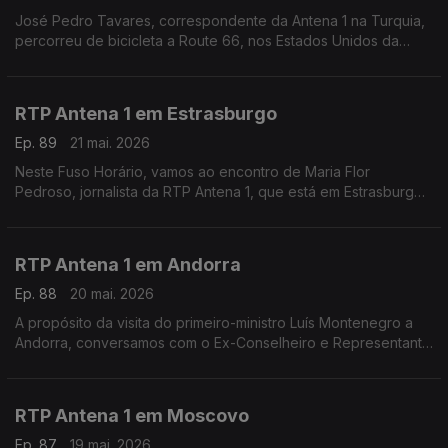
José Pedro Tavares, correspondente da Antena 1 na Turquia,
percorreu de bicicleta a Route 66, nos Estados Unidos da
América. Falamos com ele na reta final da viagem, em São
Bernardino, nos arredores de Los Angeles.
RTP Antena 1 em Estrasburgo
Ep. 89
21 mai. 2026
Neste Fuso Horário, vamos ao encontro de Maria Flor
Pedroso, jornalista da RTP Antena 1, que está em Estrasburgo
para uma edição especial do programa Geometria Varíavel,
num contexto em que a geopolítica domina na Europa
RTP Antena 1 em Andorra
Ep. 88
20 mai. 2026
A propósito da visita do primeiro-ministro Luís Montenegro a
Andorra, conversamos com o Ex-Conselheiro e Representante
das Comunidades Portuguesas José Manuel Silva. Com
Eduarda Maio.
RTP Antena 1 em Moscovo
Ep. 87
19 mai. 2026