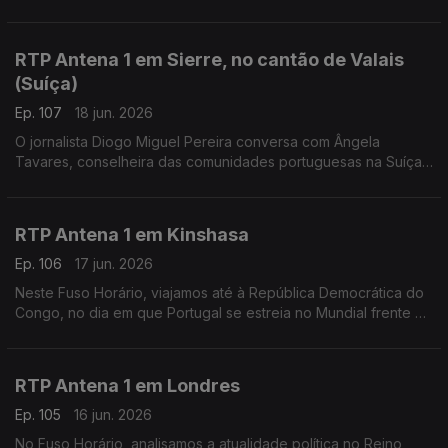
futebol. Falamos sobre isso com o professor universitário
Miguel Barreto Henriques, a partir de Bogotá.
RTP Antena 1 em Sierre, no cantão de Valais
(Suíça)
Ep. 107
18 jun. 2026
O jornalista Diogo Miguel Pereira conversa com Ângela
Tavares, conselheira das comunidades portuguesas na Suíça,
sobre o referendo na imigração e a reforma no Ensino de
Português no Estrangeiro.
RTP Antena 1 em Kinshasa
Ep. 106
17 jun. 2026
Neste Fuso Horário, viajamos até à República Democrática do
Congo, no dia em que Portugal se estreia no Mundial frente à
equipa africana. Conversamos com Liliana Gaspar, residente
no país há vários anos.
RTP Antena 1 em Londres
Ep. 105
16 jun. 2026
No Fuso Horário, analisamos a atualidade política no Reino