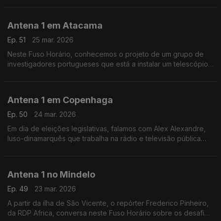
Antena 1 em Atacama
Ep. 51
25 mar. 2026
Neste Fuso Horário, conhecemos o projeto de um grupo de
investigadores portugueses que está a instalar um telescópio
no observatório do Paranal, em Atacama, no Chile. O objetivo
é estudar o sol.
Antena 1 em Copenhaga
Ep. 50
24 mar. 2026
Em dia de eleições legislativas, falamos com Alex Alexandre,
luso-dinamarquês que trabalha na rádio e televisão pública
dinamarquesa, sobre a realidade política do país.
Antena 1 no Mindelo
Ep. 49
23 mar. 2026
A partir da ilha de São Vicente, o repórter Frederico Pinheiro,
da RDP Africa, conversa neste Fuso Horário sobre os desafios