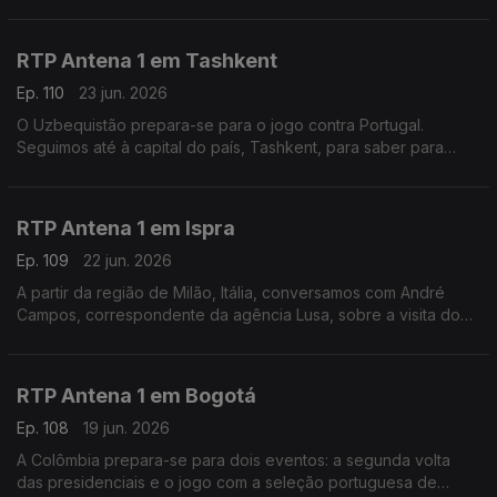
fala sobre o funeral deste antigo presidente.
RTP Antena 1 em Tashkent
Ep. 110
23 jun. 2026
O Uzbequistão prepara-se para o jogo contra Portugal.
Seguimos até à capital do país, Tashkent, para saber para
saber como é que o empresário português David Gonçalves
está a acompanhar o Mundial de Futebol.
RTP Antena 1 em Ispra
Ep. 109
22 jun. 2026
A partir da região de Milão, Itália, conversamos com André
Campos, correspondente da agência Lusa, sobre a visita do
Papa Leão XIV à sede do Programa Alimentar Mundial
RTP Antena 1 em Bogotá
Ep. 108
19 jun. 2026
A Colômbia prepara-se para dois eventos: a segunda volta
das presidenciais e o jogo com a seleção portuguesa de