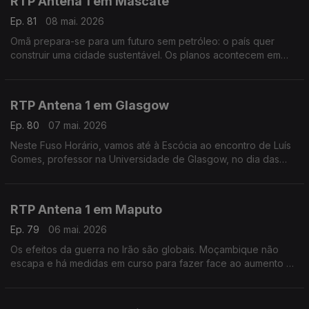
RTP Antena 1 em Mascate
Ep. 81
08 mai. 2026
Omã prepara-se para um futuro sem petróleo: o país quer
construir uma cidade sustentável. Os planos acontecem em
plena guerra na região. É o tema deste Fuso Horário, com a
educadora de infância Maria João Trindade.
RTP Antena 1 em Glasgow
Ep. 80
07 mai. 2026
Neste Fuso Horário, vamos até à Escócia ao encontro de Luís
Gomes, professor na Universidade de Glasgow, no dia das
eleições locais e regionais.
RTP Antena 1 em Maputo
Ep. 79
06 mai. 2026
Os efeitos da guerra no Irão são globais. Moçambique não
escapa e há medidas em curso para fazer face ao aumento do
preço dos combustíveis. Falamos sobre isso com o jornalista
Tiago Contreiras, que está em Maputo.