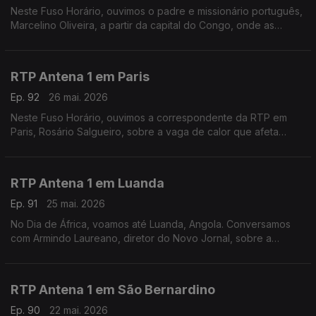
Neste Fuso Horário, ouvimos o padre e missionário português,
Marcelino Oliveira, a partir da capital do Congo, onde as
autoridades de saúde tentam conter o surto de Ébola que já
provocou mais de 100 mortes.
RTP Antena 1 em Paris
Ep. 92
26 mai. 2026
Neste Fuso Horário, ouvimos a correspondente da RTP em
Paris, Rosário Salgueiro, sobre a vaga de calor que afeta
França e outros países europeus.
RTP Antena 1 em Luanda
Ep. 91
25 mai. 2026
No Dia de África, voamos até Luanda, Angola. Conversamos
com Armindo Laureano, diretor do Novo Jornal, sobre a
importância deste dia, mas também sobre o perigo do ébola e
a tragédia numa mina de ouro em Nambuangongo.
RTP Antena 1 em São Bernardino
Ep. 90
22 mai. 2026