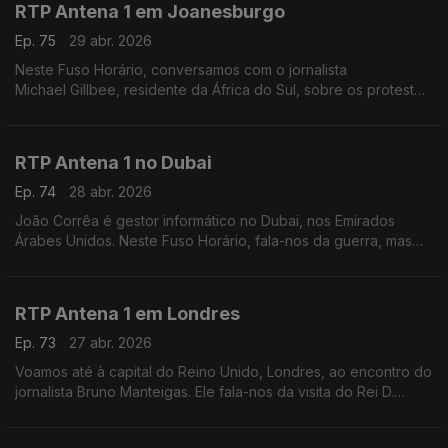
RTP Antena 1 em Joanesburgo
Ep. 75
29 abr. 2026
Neste Fuso Horário, conversamos com o jornalista
Michael Gillbee, residente da África do Sul, sobre os protestos
contra a emigração ilegal.
RTP Antena 1 no Dubai
Ep. 74
28 abr. 2026
João Corrêa é gestor informático no Dubai, nos Emirados
Árabes Unidos. Neste Fuso Horário, fala-nos da guerra, mas
também das mudanças que estão em marcha nos transportes e
na automatização dos serviços do governo.
RTP Antena 1 em Londres
Ep. 73
27 abr. 2026
Voamos até à capital do Reino Unido, Londres, ao encontro do
jornalista Bruno Manteigas. Ele fala-nos da visita do Rei D.
Carlos III aos Estados Unidos e dos dias difíceis do primeiro-
ministro, Keir Starmer.