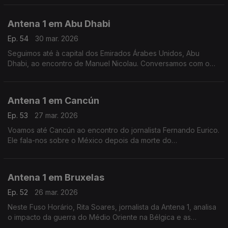
guerra no Médio Oriente.
Antena 1 em Abu Dhabi
Ep. 54
30 mar. 2026
Seguimos até à capital dos Emirados Árabes Unidos, Abu
Dhabi, ao encontro de Manuel Nicolau. Conversamos com o
engenheiro civil sobre este mês de guerra no Médio Oriente.
Antena 1 em Cancún
Ep. 53
27 mar. 2026
Voamos até Cancún ao encontro do jornalista Fernando Eurico.
Ele fala-nos sobre o México depois da morte do
narcotraficante El Mencho, sobre o fim das reformas douradas
no país e - claro - sobre futebol.
Antena 1 em Bruxelas
Ep. 52
26 mar. 2026
Neste Fuso Horário, Rita Soares, jornalista da Antena 1, analisa
o impacto da guerra do Médio Oriente na Bélgica e as
consequências da desinformação na União Europeia.