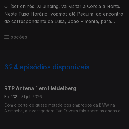
O líder chinês, Xi Jinping, vai visitar a Coreia a Norte.
Neste Fuso Horário, voamos até Pequim, ao encontro
do correspondente da Lusa, João Pimenta, para
perceber as motivações desta visita rara. Com
Eduarda Maio.
opções
624
episódios disponíveis
943056
939609
935683
931510
927125
923020
919099
915125
910988
RTP Antena 1 em Heidelberg
Ep. 138
31 jul. 2026
Com o corte de quase metade dos empregos da BMW na
Alemanha, a investigadora Eva Oliveira fala sobre as ondas de
choque que podem ser gerada. Ainda o ataque em Berlim que
aconteceu no sábado numa marcha LGBT+.