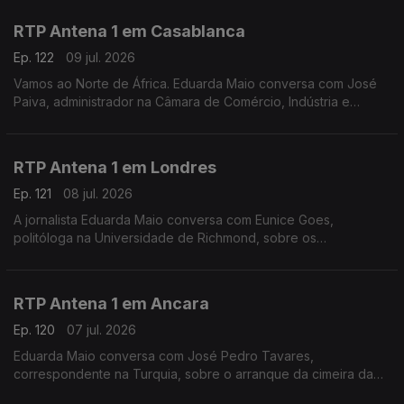
Espanha. Ainda as dificuldades dos governos regionais.
RTP Antena 1 em Casablanca
Ep. 122
09 jul. 2026
Vamos ao Norte de África. Eduarda Maio conversa com José
Paiva, administrador na Câmara de Comércio, Indústria e
Serviços de Portugal, sobre o jogo de mais logo entre
Marrocos e França e o impacto do Mundial nos negócios
RTP Antena 1 em Londres
Ep. 121
08 jul. 2026
A jornalista Eduarda Maio conversa com Eunice Goes,
politóloga na Universidade de Richmond, sobre os
preparativos finais para a abertura oficial das candidaturas à
liderança do Partido Trabalhista no Reino Unido.
RTP Antena 1 em Ancara
Ep. 120
07 jul. 2026
Eduarda Maio conversa com José Pedro Tavares,
correspondente na Turquia, sobre o arranque da cimeira da
NATO, um encontro que levou a que muita gente tirasse férias