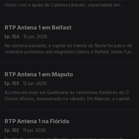
Unido com a ajuda de Catarina Liberato, especialista em
Política Externa britãnica e docente universitária.
RTP Antena 1 em Belfast
Ep. 104
15 jun. 2026
Na semana passada, a capital da Irlanda do Norte foi palco de
violentos protestos anti-imigrantes.Vamos a Belfast, neste Fuso
Horário, perguntar à portuguesa Filipa Maia como estão agora
os ânimos no país.
RTP Antena 1 em Maputo
Ep. 103
12 jun. 2026
Acontecem hoje em Quelimane as cerimónias fúnebres de D.
Osório Afonso, assassinado no sábado. Em Maputo, a capital
de Moçambique, o jornalista Tiago Contreiras dá conta dos
últimos desenvolvimentos deste crime.
RTP Antena 1 na Flórida
Ep. 102
11 jun. 2026