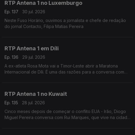
RTP Antena 1 no Luxemburgo
Ep. 137
30 jul. 2026
Neste Fuso Horário, ouvimos a jornalista e chefe de redação
do jornal Contacto, Filipa Matias Pereira
RTP Antena 1 em Díli
Ep. 136
29 jul. 2026
A ex-atleta Rosa Mota vai a Timor-Leste abrir a Maratona
Internacional de Díli. É uma das razões para a conversa com
Marisa Serafim, correspondente da Lusa no país. Ainda a
tolerância zero contra o jogo online ilegal.
RTP Antena 1 no Kuwait
Ep. 135
28 jul. 2026
Cinco meses depois de começar o conflito EUA - Irão, Diogo
Miguel Pereira conversa com Rui Marques, que vive na cidade
do Kuwait, sobre a situação neste país - que tem o mesmo
nome que a capital.