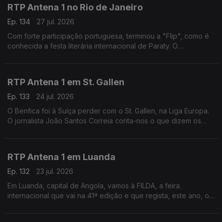
RTP Antena 1 no Rio de Janeiro
Ep. 134
27 jul. 2026
Com forte participação portuguesa, terminou a "Flip", como é
conhecida a festa literária internacional de Paraty. O
correspondente no Brasil, Daniel Catalão, esteve lá e fala do
evento e da Casa de Portugal instalada.
RTP Antena 1 em St. Gallen
Ep. 133
24 jul. 2026
O Benfica foi à Suíça perder com o St. Gallen, na Liga Europa.
O jornalista João Santos Correia conta-nos o que dizem os
jornais, esta manhã, sobre esse jogo - e fala-nos, ainda, do
último fabricante de gravatas do país.
RTP Antena 1 em Luanda
Ep. 132
23 jul. 2026
Em Luanda, capital de Angola, vamos à FILDA, a feira
internacional que vai na 41ª edição e que regista, este ano, o
maior número de participações de sempre. O jornalista José
Silva fala-nos deste encontro empresarial.