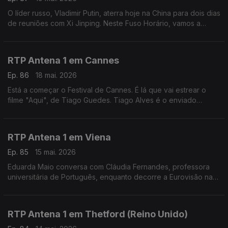
O líder russo, Vladimir Putin, aterra hoje na China para dois dias
de reuniões com Xi Jinping. Neste Fuso Horário, vamos a
Moscovo, ao encontro do jornalista Evgueni Muravich,
perceber os contornos desta visita.
RTP Antena 1 em Cannes
Ep. 86
18 mai. 2026
Está a começar o Festival de Cannes. É lá que vai estrear o
filme "Aqui", de Tiago Guedes. Tiago Alves é o enviado
especial da rádio à capital francesa do cinema e fala-nos dos
filmes que estão em exibição.
RTP Antena 1 em Viena
Ep. 85
15 mai. 2026
Eduarda Maio conversa com Cláudia Fernandes, professora
universitária de Português, enquanto decorre a Eurovisão na
Áustria. Numa edição com boicotes pela presença de Israel,
qual o ambiente no país?
RTP Antena 1 em Thetford (Reino Unido)