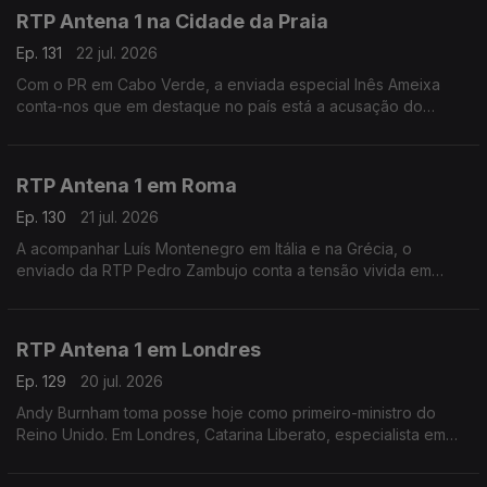
RTP Antena 1 na Cidade da Praia
Ep. 131
22 jul. 2026
Com o PR em Cabo Verde, a enviada especial Inês Ameixa
conta-nos que em destaque no país está a acusação do
Ministério Público ao Primeiro-Ministro Francisco Carvalho, que
está a ser acusado de corrupção.
RTP Antena 1 em Roma
Ep. 130
21 jul. 2026
A acompanhar Luís Montenegro em Itália e na Grécia, o
enviado da RTP Pedro Zambujo conta a tensão vivida em
Bolonha, de uma morte causada por alegada violência policial.
Ainda os pormenores da visita do PM português.
RTP Antena 1 em Londres
Ep. 129
20 jul. 2026
Andy Burnham toma posse hoje como primeiro-ministro do
Reino Unido. Em Londres, Catarina Liberato, especialista em
Política Externa Britânica, conta-nos o que esperar deste novo
líder do governo britânico.