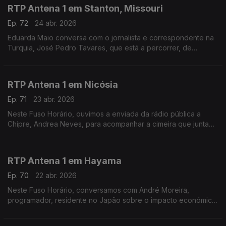
RTP Antena 1 em Stanton, Missouri
Ep. 72
24 abr. 2026
Eduarda Maio conversa com o jornalista e correspondente na
Turquia, José Pedro Tavares, que está a percorrer, de
bicicleta, a Route 66 - a mítica estrada que atravessa os
Estados Unidos.
RTP Antena 1 em Nicósia
Ep. 71
23 abr. 2026
Neste Fuso Horário, ouvimos a enviada da rádio pública a
Chipre, Andrea Neves, para acompanhar a cimeira que junta
os chefes de Estado e de Governo da União Europeia num
país que foi alvo de ataque por parte do Irão.
RTP Antena 1 em Hayama
Ep. 70
22 abr. 2026
Neste Fuso Horário, conversamos com André Moreira,
programador, residente no Japão sobre o impacto económico
da guerra e a crise sísmica dos últimos dias.