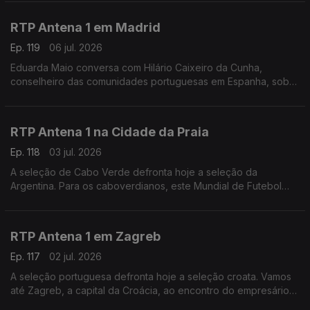
na região: "Nunca vi esta cidade tão vazia".
RTP Antena 1 em Madrid
Ep. 119
06 jul. 2026
Eduarda Maio conversa com Hilário Caixeiro da Cunha,
conselheiro das comunidades portuguesas em Espanha, sobre
as perspectivas da população para o duelo ibérico de logo à
noite nos oitavos de final do Mundial de futebol
RTP Antena 1 na Cidade da Praia
Ep. 118
03 jul. 2026
A seleção de Cabo Verde defronta hoje a seleção da
Argentina. Para os caboverdianos, este Mundial de Futebol
tem sido uma festa. É isso que nos conta o jornalista Carlos
Santos, a partir da Cidade da Praia.
RTP Antena 1 em Zagreb
Ep. 117
02 jul. 2026
A seleção portuguesa defronta hoje a seleção croata. Vamos
até Zagreb, a capital da Croácia, ao encontro do empresário
André Mendo, para saber como é que o país está a viver este