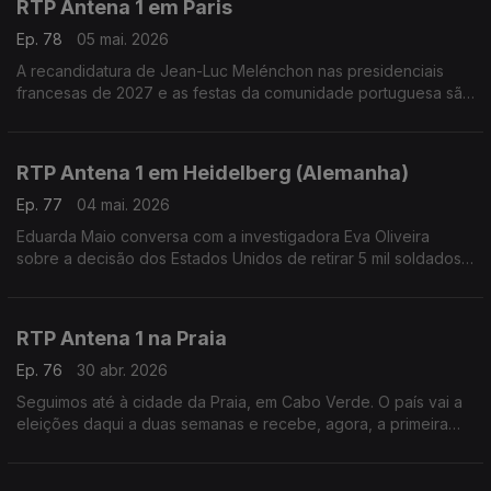
RTP Antena 1 em Paris
Ep. 78
05 mai. 2026
A recandidatura de Jean-Luc Melénchon nas presidenciais
francesas de 2027 e as festas da comunidade portuguesa são
temas de conversas de Eduarda Maio com Carlos Pereira,
diretor do Luso Jornal.
RTP Antena 1 em Heidelberg (Alemanha)
Ep. 77
04 mai. 2026
Eduarda Maio conversa com a investigadora Eva Oliveira
sobre a decisão dos Estados Unidos de retirar 5 mil soldados
norte-americanos da Alemanha.
RTP Antena 1 na Praia
Ep. 76
30 abr. 2026
Seguimos até à cidade da Praia, em Cabo Verde. O país vai a
eleições daqui a duas semanas e recebe, agora, a primeira
Feira Internacional do Livro. É o que nos conta o jornalista
Carlos Santos. Com Eduarda Maio.