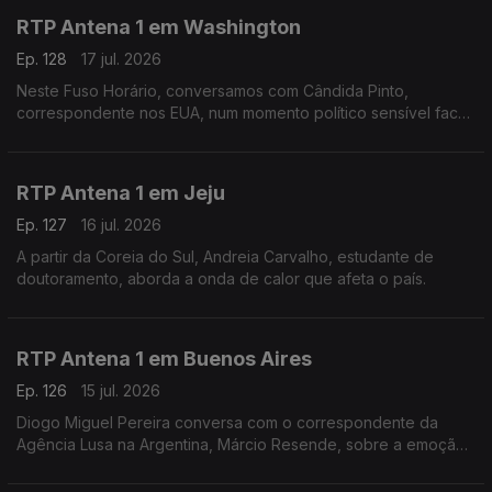
RTP Antena 1 em Washington
Ep. 128
17 jul. 2026
Neste Fuso Horário, conversamos com Cândida Pinto,
correspondente nos EUA, num momento político sensível face
à guerra no Irão e na vespéra da final do mundial.
RTP Antena 1 em Jeju
Ep. 127
16 jul. 2026
A partir da Coreia do Sul, Andreia Carvalho, estudante de
doutoramento, aborda a onda de calor que afeta o país.
RTP Antena 1 em Buenos Aires
Ep. 126
15 jul. 2026
Diogo Miguel Pereira conversa com o correspondente da
Agência Lusa na Argentina, Márcio Resende, sobre a emoção
à volta da meia final de mais logo do mundial, entre Argentina
e Inglaterra