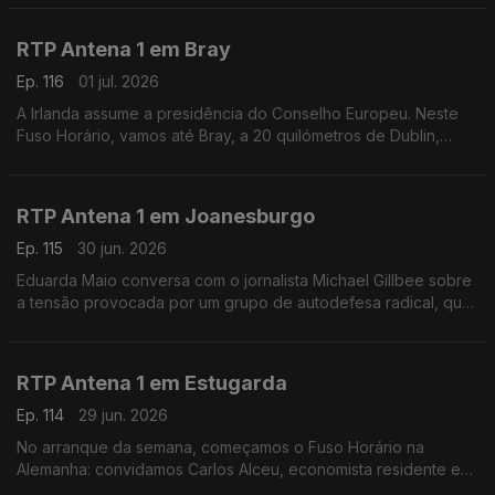
Mundial de Futebol.
RTP Antena 1 em Bray
Ep. 116
01 jul. 2026
A Irlanda assume a presidência do Conselho Europeu. Neste
Fuso Horário, vamos até Bray, a 20 quilómetros de Dublin,
onde encontramos o escritor e empresário Vítor Vicente.
Falamos sobre diálogo cultural, calor e futebol.
RTP Antena 1 em Joanesburgo
Ep. 115
30 jun. 2026
Eduarda Maio conversa com o jornalista Michael Gillbee sobre
a tensão provocada por um grupo de autodefesa radical, que
deu até hoje para os migrantes irregulares abandonarem a
África do Sul.
RTP Antena 1 em Estugarda
Ep. 114
29 jun. 2026
No arranque da semana, começamos o Fuso Horário na
Alemanha: convidamos Carlos Alceu, economista residente em
Estugarda, numa altura em que o país sofre as consequências