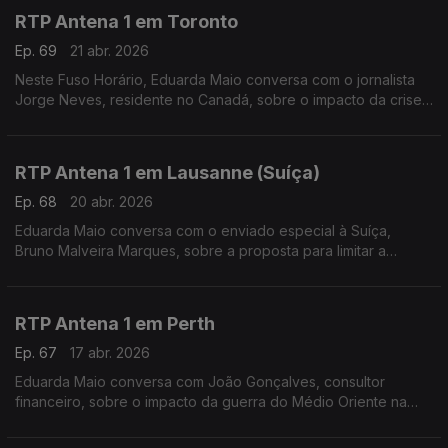
RTP Antena 1 em Toronto
Ep. 69
21 abr. 2026
Neste Fuso Horário, Eduarda Maio conversa com o jornalista
Jorge Neves, residente no Canadá, sobre o impacto da crise
provocada pela guerra no Médio Oriente.
RTP Antena 1 em Lausanne (Suíça)
Ep. 68
20 abr. 2026
Eduarda Maio conversa com o enviado especial à Suíça,
Bruno Malveira Marques, sobre a proposta para limitar a
população a 10 milhões até 2050 e ainda sobre a
Youth League 25/26, competição em que o Benfica participou.
RTP Antena 1 em Perth
Ep. 67
17 abr. 2026
Eduarda Maio conversa com João Gonçalves, consultor
financeiro, sobre o impacto da guerra do Médio Oriente na
Austrália, ao nível do preço dos combustíveis e do custo de
vida da população.