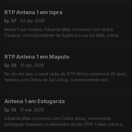
Péter Magyar numa retórica "extremamente agressiva".
RTP Antena 1 em Ispra
Ep. 57
02 abr. 2026
Neste Fuso Horário, Eduarda Maio conversa com André
Campos, correspondente da Agência Lusa em Itália, sobre
como se prepara Roma para a primeira Páscoa do papa Leão
XVI.
RTP Antena 1 em Maputo
Ep. 56
01 abr. 2026
No dia em que o canal rádio da RTP Africa comemora 30 anos,
falamos com Órfeu de Sá Lisboa, correspontente em
Moçambique, sobre os desafios do país.
Antena 1 em Estugarda
Ep. 55
31 mar. 2026
Eduarda Maio conversa com Carlos Alceu, economista
português baseado na Alemanha desde 2015. Falam sobre a
forma como o país está a lidar com as consequências da