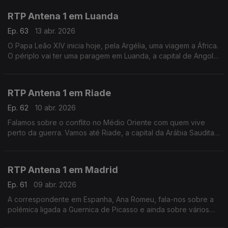
RTP Antena 1 em Luanda
Ep. 63
13 abr. 2026
O Papa Leão XIV inicia hoje, pela Argélia, uma viagem a África.
O périplo vai ter uma paragem em Luanda, a capital de Angola,
e é para lá que vamos neste Fuso Horário, ao encontro do
jornalista Pedro Sá Guerra.
RTP Antena 1 em Riade
Ep. 62
10 abr. 2026
Falamos sobre o conflito no Médio Oriente com quem vive
perto da guerra. Vamos até Riade, a capital da Arábia Saudita,
ao encontro de Pedro Eusébio, que vive na região há uma
década. Com Eduarda Maio.
RTP Antena 1 em Madrid
Ep. 61
09 abr. 2026
A correspondente em Espanha, Ana Romeu, fala-nos sobre a
polémica ligada a Guernica de Picasso e ainda sobre vários
temas que estão a marcar a atualidade do país vizinho.