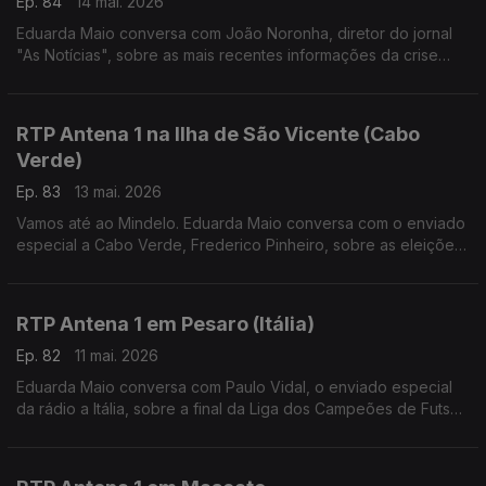
Ep. 84
14 mai. 2026
Eduarda Maio conversa com João Noronha, diretor do jornal
"As Notícias", sobre as mais recentes informações da crise
política no Reino Unido.
RTP Antena 1 na Ilha de São Vicente (Cabo
Verde)
Ep. 83
13 mai. 2026
Vamos até ao Mindelo. Eduarda Maio conversa com o enviado
especial a Cabo Verde, Frederico Pinheiro, sobre as eleições
no país no dia 17 de maio e ainda sobre o Festival Kontornu
que decorre por estes dias.
RTP Antena 1 em Pesaro (Itália)
Ep. 82
11 mai. 2026
Eduarda Maio conversa com Paulo Vidal, o enviado especial
da rádio a Itália, sobre a final da Liga dos Campeões de Futsal,
conquistada pelo Sporting, e ainda sobre a reforma do sistema
judicial italiano.