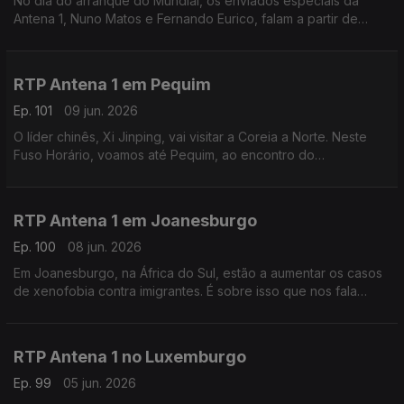
No dia do arranque do Mundial, os enviados especiais da
Antena 1, Nuno Matos e Fernando Eurico, falam a partir de
Palm Beach, nos Estados Unidos, a zona onde vai estar
instalada a seleção portuguesa. Com Eduarda Maio.
RTP Antena 1 em Pequim
Ep. 101
09 jun. 2026
O líder chinês, Xi Jinping, vai visitar a Coreia a Norte. Neste
Fuso Horário, voamos até Pequim, ao encontro do
correspondente da Lusa, João Pimenta, para perceber as
motivações desta visita rara. Com Eduarda Maio.
RTP Antena 1 em Joanesburgo
Ep. 100
08 jun. 2026
Em Joanesburgo, na África do Sul, estão a aumentar os casos
de xenofobia contra imigrantes. É sobre isso que nos fala
Vasco Abreu, Conselheiro das Comunidades Portuguesas.
Com Eduarda Maio.
RTP Antena 1 no Luxemburgo
Ep. 99
05 jun. 2026