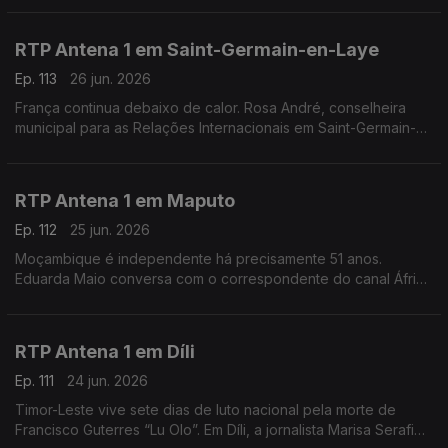
de uma onda de calor.
RTP Antena 1 em Saint-Germain-en-Laye
Ep. 113
26 jun. 2026
França continua debaixo de calor. Rosa André, conselheira
municipal para as Relações Internacionais em Saint-Germain-
en-Laye, a oeste de Paris, conta-nos como é que os
franceses estão a lidar com o tempo quente.
RTP Antena 1 em Maputo
Ep. 112
25 jun. 2026
Moçambique é independente há precisamente 51 anos.
Eduarda Maio conversa com o correspondente do canal África
da rádio pública, Orfeu de Sá Lisboa, sobre as comemorações
deste feriado na antiga Lourenço Marques.
RTP Antena 1 em Díli
Ep. 111
24 jun. 2026
Timor-Leste vive sete dias de luto nacional pela morte de
Francisco Guterres “Lu Olo”. Em Díli, a jornalista Marisa Serafim