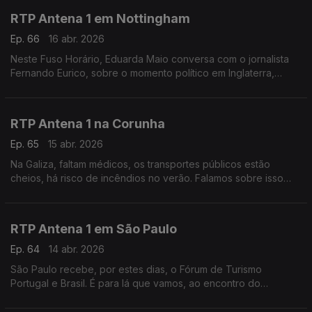
RTP Antena 1 em Nottingham
Ep. 66
16 abr. 2026
Neste Fuso Horário, Eduarda Maio conversa com o jornalista
Fernando Eurico, sobre o momento político em Inglaterra,
marcado pelas eleições locais e também sobre o jogo do FC
Porto na Liga Europa.
RTP Antena 1 na Corunha
Ep. 65
15 abr. 2026
Na Galiza, faltam médicos, os transportes públicos estão
cheios, há risco de incêndios no verão. Falamos sobre isso
com o jornalista Pedro Ribeiro, que está na Corunha a
acompanhar a Prova de Ciclismo Gran Camino.
RTP Antena 1 em São Paulo
Ep. 64
14 abr. 2026
São Paulo recebe, por estes dias, o Fórum de Turismo
Portugal e Brasil. É para lá que vamos, ao encontro do
jornalista Daniel Catalão, que nos fala sobre o aumento de
turistas de um lado e do outro do Atlântico.