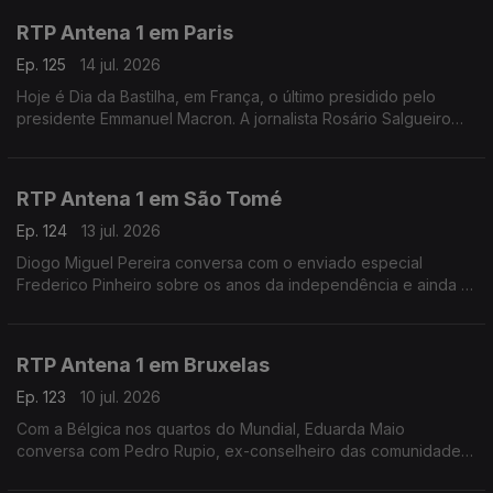
RTP Antena 1 em Paris
Ep. 125
14 jul. 2026
Hoje é Dia da Bastilha, em França, o último presidido pelo
presidente Emmanuel Macron. A jornalista Rosário Salgueiro
conta-nos o que está previsto nas comemorações e fala-nos
também de calor e de futebol.
RTP Antena 1 em São Tomé
Ep. 124
13 jul. 2026
Diogo Miguel Pereira conversa com o enviado especial
Frederico Pinheiro sobre os anos da independência e ainda o
início da semana decisiva da campanha eleitoral para as
presidenciais de domingo em São Tomé e Príncipe
RTP Antena 1 em Bruxelas
Ep. 123
10 jul. 2026
Com a Bélgica nos quartos do Mundial, Eduarda Maio
conversa com Pedro Rupio, ex-conselheiro das comunidades
portuguesas. Há portugueses que querem "vingança" contra