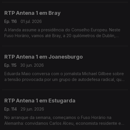
Mundial de Futebol.
RTP Antena 1 em Bray
Ep. 116
01 jul. 2026
A Irlanda assume a presidência do Conselho Europeu. Neste
Fuso Horário, vamos até Bray, a 20 quilómetros de Dublin,
onde encontramos o escritor e empresário Vítor Vicente.
Falamos sobre diálogo cultural, calor e futebol.
RTP Antena 1 em Joanesburgo
Ep. 115
30 jun. 2026
Eduarda Maio conversa com o jornalista Michael Gillbee sobre
a tensão provocada por um grupo de autodefesa radical, que
deu até hoje para os migrantes irregulares abandonarem a
África do Sul.
RTP Antena 1 em Estugarda
Ep. 114
29 jun. 2026
No arranque da semana, começamos o Fuso Horário na
Alemanha: convidamos Carlos Alceu, economista residente em
Estugarda, numa altura em que o país sofre as consequências