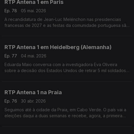
RTP Antena 1 em Paris
Ep. 78
05 mai. 2026
A recandidatura de Jean-Luc Melénchon nas presidenciais
francesas de 2027 e as festas da comunidade portuguesa são
temas de conversas de Eduarda Maio com Carlos Pereira,
diretor do Luso Jornal.
RTP Antena 1 em Heidelberg (Alemanha)
Ep. 77
04 mai. 2026
Eduarda Maio conversa com a investigadora Eva Oliveira
sobre a decisão dos Estados Unidos de retirar 5 mil soldados
norte-americanos da Alemanha.
RTP Antena 1 na Praia
Ep. 76
30 abr. 2026
Seguimos até à cidade da Praia, em Cabo Verde. O país vai a
eleições daqui a duas semanas e recebe, agora, a primeira
Feira Internacional do Livro. É o que nos conta o jornalista
Carlos Santos. Com Eduarda Maio.