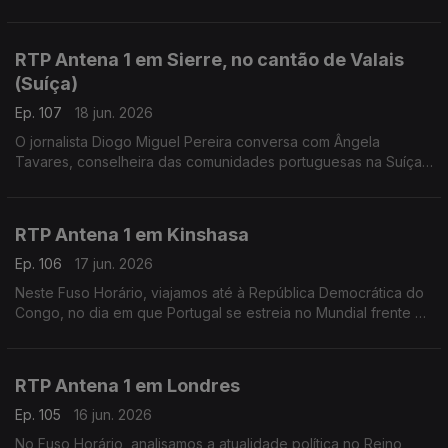
futebol. Falamos sobre isso com o professor universitário
Miguel Barreto Henriques, a partir de Bogotá.
RTP Antena 1 em Sierre, no cantão de Valais
(Suíça)
Ep. 107
18 jun. 2026
O jornalista Diogo Miguel Pereira conversa com Ângela
Tavares, conselheira das comunidades portuguesas na Suíça,
sobre o referendo na imigração e a reforma no Ensino de
Português no Estrangeiro.
RTP Antena 1 em Kinshasa
Ep. 106
17 jun. 2026
Neste Fuso Horário, viajamos até à República Democrática do
Congo, no dia em que Portugal se estreia no Mundial frente à
equipa africana. Conversamos com Liliana Gaspar, residente
no país há vários anos.
RTP Antena 1 em Londres
Ep. 105
16 jun. 2026
No Fuso Horário, analisamos a atualidade política no Reino