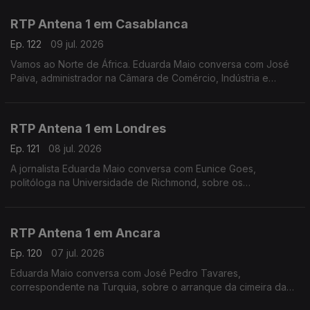
Espanha. Ainda as dificuldades dos governos regionais.
RTP Antena 1 em Casablanca
Ep. 122
09 jul. 2026
Vamos ao Norte de África. Eduarda Maio conversa com José
Paiva, administrador na Câmara de Comércio, Indústria e
Serviços de Portugal, sobre o jogo de mais logo entre
Marrocos e França e o impacto do Mundial nos negócios
RTP Antena 1 em Londres
Ep. 121
08 jul. 2026
A jornalista Eduarda Maio conversa com Eunice Goes,
politóloga na Universidade de Richmond, sobre os
preparativos finais para a abertura oficial das candidaturas à
liderança do Partido Trabalhista no Reino Unido.
RTP Antena 1 em Ancara
Ep. 120
07 jul. 2026
Eduarda Maio conversa com José Pedro Tavares,
correspondente na Turquia, sobre o arranque da cimeira da
NATO, um encontro que levou a que muita gente tirasse férias