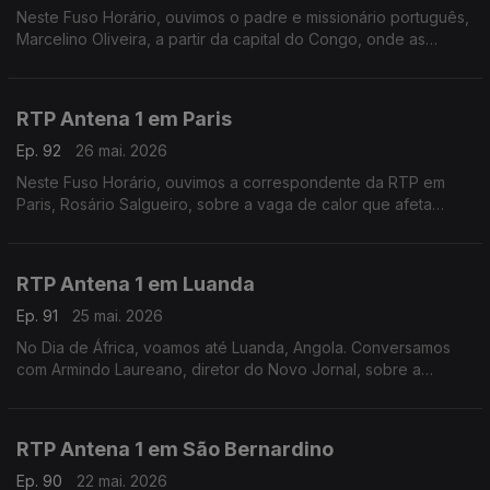
Neste Fuso Horário, ouvimos o padre e missionário português,
Marcelino Oliveira, a partir da capital do Congo, onde as
autoridades de saúde tentam conter o surto de Ébola que já
provocou mais de 100 mortes.
RTP Antena 1 em Paris
Ep. 92
26 mai. 2026
Neste Fuso Horário, ouvimos a correspondente da RTP em
Paris, Rosário Salgueiro, sobre a vaga de calor que afeta
França e outros países europeus.
RTP Antena 1 em Luanda
Ep. 91
25 mai. 2026
No Dia de África, voamos até Luanda, Angola. Conversamos
com Armindo Laureano, diretor do Novo Jornal, sobre a
importância deste dia, mas também sobre o perigo do ébola e
a tragédia numa mina de ouro em Nambuangongo.
RTP Antena 1 em São Bernardino
Ep. 90
22 mai. 2026