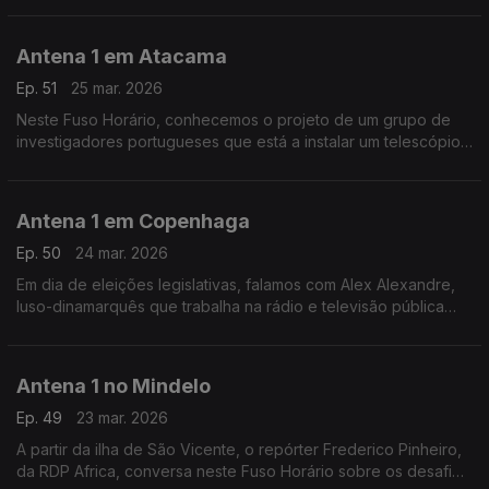
Antena 1 em Atacama
Ep. 51
25 mar. 2026
Neste Fuso Horário, conhecemos o projeto de um grupo de
investigadores portugueses que está a instalar um telescópio
no observatório do Paranal, em Atacama, no Chile. O objetivo
é estudar o sol.
Antena 1 em Copenhaga
Ep. 50
24 mar. 2026
Em dia de eleições legislativas, falamos com Alex Alexandre,
luso-dinamarquês que trabalha na rádio e televisão pública
dinamarquesa, sobre a realidade política do país.
Antena 1 no Mindelo
Ep. 49
23 mar. 2026
A partir da ilha de São Vicente, o repórter Frederico Pinheiro,
da RDP Africa, conversa neste Fuso Horário sobre os desafios