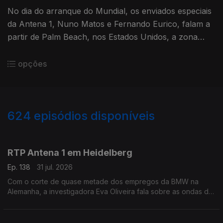
No dia do arranque do Mundial, os enviados especiais
da Antena 1, Nuno Matos e Fernando Eurico, falam a
partir de Palm Beach, nos Estados Unidos, a zona
onde vai estar instalada a seleção portuguesa. Com
Eduarda Maio.
opções
624
episódios disponíveis
943056
939609
935683
931510
927125
923020
919099
915125
910988
RTP Antena 1 em Heidelberg
Ep. 138
31 jul. 2026
Com o corte de quase metade dos empregos da BMW na
Alemanha, a investigadora Eva Oliveira fala sobre as ondas de
choque que podem ser gerada. Ainda o ataque em Berlim que
aconteceu no sábado numa marcha LGBT+.