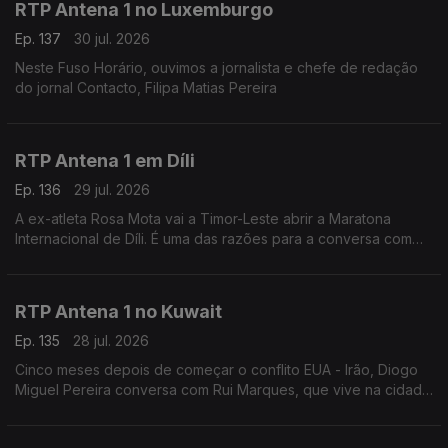
RTP Antena 1 no Luxemburgo
Ep. 137
30 jul. 2026
Neste Fuso Horário, ouvimos a jornalista e chefe de redação
do jornal Contacto, Filipa Matias Pereira
RTP Antena 1 em Díli
Ep. 136
29 jul. 2026
A ex-atleta Rosa Mota vai a Timor-Leste abrir a Maratona
Internacional de Díli. É uma das razões para a conversa com
Marisa Serafim, correspondente da Lusa no país. Ainda a
tolerância zero contra o jogo online ilegal.
RTP Antena 1 no Kuwait
Ep. 135
28 jul. 2026
Cinco meses depois de começar o conflito EUA - Irão, Diogo
Miguel Pereira conversa com Rui Marques, que vive na cidade
do Kuwait, sobre a situação neste país - que tem o mesmo
nome que a capital.