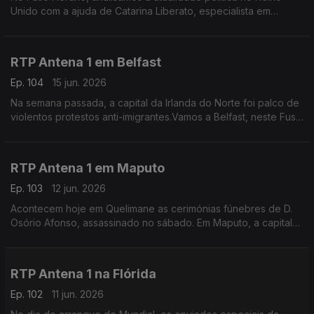
Unido com a ajuda de Catarina Liberato, especialista em
Política Externa britãnica e docente universitária.
RTP Antena 1 em Belfast
Ep. 104
15 jun. 2026
Na semana passada, a capital da Irlanda do Norte foi palco de
violentos protestos anti-imigrantes.Vamos a Belfast, neste Fuso
Horário, perguntar à portuguesa Filipa Maia como estão agora
os ânimos no país.
RTP Antena 1 em Maputo
Ep. 103
12 jun. 2026
Acontecem hoje em Quelimane as cerimónias fúnebres de D.
Osório Afonso, assassinado no sábado. Em Maputo, a capital
de Moçambique, o jornalista Tiago Contreiras dá conta dos
últimos desenvolvimentos deste crime.
RTP Antena 1 na Flórida
Ep. 102
11 jun. 2026