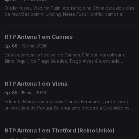
O líder russo, Vladimir Putin, aterra hoje na China para dois dias
de reuniões com Xi Jinping. Neste Fuso Horário, vamos a
Moscovo, ao encontro do jornalista Evgueni Muravich,
perceber os contornos desta visita.
RTP Antena 1 em Cannes
Ep. 86
18 mai. 2026
Está a começar o Festival de Cannes. É lá que vai estrear o
filme "Aqui", de Tiago Guedes. Tiago Alves é o enviado
especial da rádio à capital francesa do cinema e fala-nos dos
filmes que estão em exibição.
RTP Antena 1 em Viena
Ep. 85
15 mai. 2026
Eduarda Maio conversa com Cláudia Fernandes, professora
universitária de Português, enquanto decorre a Eurovisão na
Áustria. Numa edição com boicotes pela presença de Israel,
qual o ambiente no país?
RTP Antena 1 em Thetford (Reino Unido)