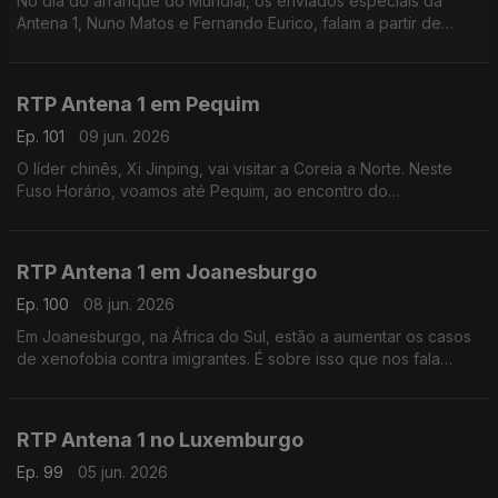
No dia do arranque do Mundial, os enviados especiais da
Antena 1, Nuno Matos e Fernando Eurico, falam a partir de
Palm Beach, nos Estados Unidos, a zona onde vai estar
instalada a seleção portuguesa. Com Eduarda Maio.
RTP Antena 1 em Pequim
Ep. 101
09 jun. 2026
O líder chinês, Xi Jinping, vai visitar a Coreia a Norte. Neste
Fuso Horário, voamos até Pequim, ao encontro do
correspondente da Lusa, João Pimenta, para perceber as
motivações desta visita rara. Com Eduarda Maio.
RTP Antena 1 em Joanesburgo
Ep. 100
08 jun. 2026
Em Joanesburgo, na África do Sul, estão a aumentar os casos
de xenofobia contra imigrantes. É sobre isso que nos fala
Vasco Abreu, Conselheiro das Comunidades Portuguesas.
Com Eduarda Maio.
RTP Antena 1 no Luxemburgo
Ep. 99
05 jun. 2026