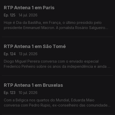
RTP Antena 1 em Paris
Ep. 125
14 jul. 2026
Hoje é Dia da Bastilha, em França, o último presidido pelo
presidente Emmanuel Macron. A jornalista Rosário Salgueiro
conta-nos o que está previsto nas comemorações e fala-nos
também de calor e de futebol.
RTP Antena 1 em São Tomé
Ep. 124
13 jul. 2026
Diogo Miguel Pereira conversa com o enviado especial
Frederico Pinheiro sobre os anos da independência e ainda o
início da semana decisiva da campanha eleitoral para as
presidenciais de domingo em São Tomé e Príncipe
RTP Antena 1 em Bruxelas
Ep. 123
10 jul. 2026
Com a Bélgica nos quartos do Mundial, Eduarda Maio
conversa com Pedro Rupio, ex-conselheiro das comunidades
portuguesas. Há portugueses que querem "vingança" contra