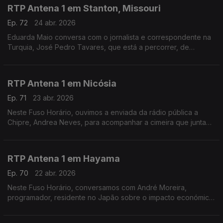
RTP Antena 1 em Stanton, Missouri
Ep. 72
24 abr. 2026
Eduarda Maio conversa com o jornalista e correspondente na
Turquia, José Pedro Tavares, que está a percorrer, de
bicicleta, a Route 66 - a mítica estrada que atravessa os
Estados Unidos.
RTP Antena 1 em Nicósia
Ep. 71
23 abr. 2026
Neste Fuso Horário, ouvimos a enviada da rádio pública a
Chipre, Andrea Neves, para acompanhar a cimeira que junta
os chefes de Estado e de Governo da União Europeia num
país que foi alvo de ataque por parte do Irão.
RTP Antena 1 em Hayama
Ep. 70
22 abr. 2026
Neste Fuso Horário, conversamos com André Moreira,
programador, residente no Japão sobre o impacto económico
da guerra e a crise sísmica dos últimos dias.