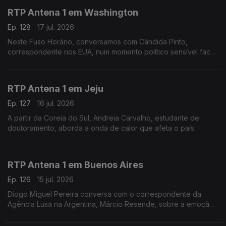
RTP Antena 1 em Washington
Ep. 128
17 jul. 2026
Neste Fuso Horário, conversamos com Cândida Pinto,
correspondente nos EUA, num momento político sensível face
à guerra no Irão e na vespéra da final do mundial.
RTP Antena 1 em Jeju
Ep. 127
16 jul. 2026
A partir da Coreia do Sul, Andreia Carvalho, estudante de
doutoramento, aborda a onda de calor que afeta o país.
RTP Antena 1 em Buenos Aires
Ep. 126
15 jul. 2026
Diogo Miguel Pereira conversa com o correspondente da
Agência Lusa na Argentina, Márcio Resende, sobre a emoção
à volta da meia final de mais logo do mundial, entre Argentina
e Inglaterra