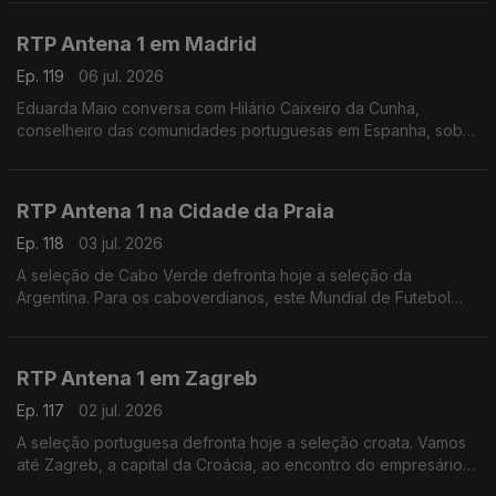
na região: "Nunca vi esta cidade tão vazia".
RTP Antena 1 em Madrid
Ep. 119
06 jul. 2026
Eduarda Maio conversa com Hilário Caixeiro da Cunha,
conselheiro das comunidades portuguesas em Espanha, sobre
as perspectivas da população para o duelo ibérico de logo à
noite nos oitavos de final do Mundial de futebol
RTP Antena 1 na Cidade da Praia
Ep. 118
03 jul. 2026
A seleção de Cabo Verde defronta hoje a seleção da
Argentina. Para os caboverdianos, este Mundial de Futebol
tem sido uma festa. É isso que nos conta o jornalista Carlos
Santos, a partir da Cidade da Praia.
RTP Antena 1 em Zagreb
Ep. 117
02 jul. 2026
A seleção portuguesa defronta hoje a seleção croata. Vamos
até Zagreb, a capital da Croácia, ao encontro do empresário
André Mendo, para saber como é que o país está a viver este