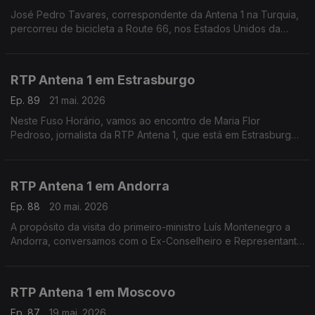
José Pedro Tavares, correspondente da Antena 1 na Turquia,
percorreu de bicicleta a Route 66, nos Estados Unidos da
América. Falamos com ele na reta final da viagem, em São
Bernardino, nos arredores de Los Angeles.
RTP Antena 1 em Estrasburgo
Ep. 89
21 mai. 2026
Neste Fuso Horário, vamos ao encontro de Maria Flor
Pedroso, jornalista da RTP Antena 1, que está em Estrasburgo
para uma edição especial do programa Geometria Varíavel,
num contexto em que a geopolítica domina na Europa
RTP Antena 1 em Andorra
Ep. 88
20 mai. 2026
A propósito da visita do primeiro-ministro Luís Montenegro a
Andorra, conversamos com o Ex-Conselheiro e Representante
das Comunidades Portuguesas José Manuel Silva. Com
Eduarda Maio.
RTP Antena 1 em Moscovo
Ep. 87
19 mai. 2026