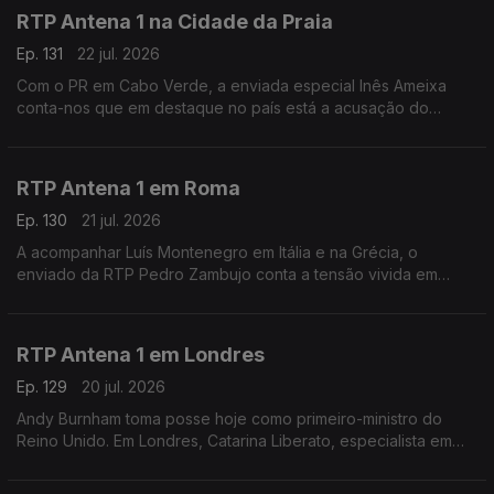
RTP Antena 1 na Cidade da Praia
Ep. 131
22 jul. 2026
Com o PR em Cabo Verde, a enviada especial Inês Ameixa
conta-nos que em destaque no país está a acusação do
Ministério Público ao Primeiro-Ministro Francisco Carvalho, que
está a ser acusado de corrupção.
RTP Antena 1 em Roma
Ep. 130
21 jul. 2026
A acompanhar Luís Montenegro em Itália e na Grécia, o
enviado da RTP Pedro Zambujo conta a tensão vivida em
Bolonha, de uma morte causada por alegada violência policial.
Ainda os pormenores da visita do PM português.
RTP Antena 1 em Londres
Ep. 129
20 jul. 2026
Andy Burnham toma posse hoje como primeiro-ministro do
Reino Unido. Em Londres, Catarina Liberato, especialista em
Política Externa Britânica, conta-nos o que esperar deste novo
líder do governo britânico.