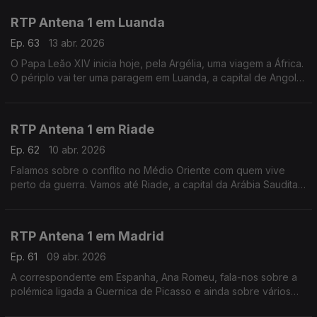
RTP Antena 1 em Luanda
Ep. 63
13 abr. 2026
O Papa Leão XIV inicia hoje, pela Argélia, uma viagem a África.
O périplo vai ter uma paragem em Luanda, a capital de Angola,
e é para lá que vamos neste Fuso Horário, ao encontro do
jornalista Pedro Sá Guerra.
RTP Antena 1 em Riade
Ep. 62
10 abr. 2026
Falamos sobre o conflito no Médio Oriente com quem vive
perto da guerra. Vamos até Riade, a capital da Arábia Saudita,
ao encontro de Pedro Eusébio, que vive na região há uma
década. Com Eduarda Maio.
RTP Antena 1 em Madrid
Ep. 61
09 abr. 2026
A correspondente em Espanha, Ana Romeu, fala-nos sobre a
polémica ligada a Guernica de Picasso e ainda sobre vários
temas que estão a marcar a atualidade do país vizinho.