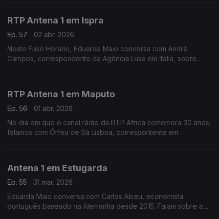
Péter Magyar numa retórica "extremamente agressiva".
RTP Antena 1 em Ispra
Ep. 57
02 abr. 2026
Neste Fuso Horário, Eduarda Maio conversa com André
Campos, correspondente da Agência Lusa em Itália, sobre
como se prepara Roma para a primeira Páscoa do papa Leão
XVI.
RTP Antena 1 em Maputo
Ep. 56
01 abr. 2026
No dia em que o canal rádio da RTP Africa comemora 30 anos,
falamos com Órfeu de Sá Lisboa, correspontente em
Moçambique, sobre os desafios do país.
Antena 1 em Estugarda
Ep. 55
31 mar. 2026
Eduarda Maio conversa com Carlos Alceu, economista
português baseado na Alemanha desde 2015. Falam sobre a
forma como o país está a lidar com as consequências da