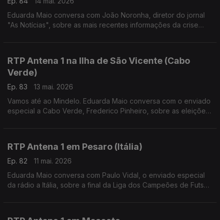
Ep. 84
14 mai. 2026
Eduarda Maio conversa com João Noronha, diretor do jornal
"As Notícias", sobre as mais recentes informações da crise
política no Reino Unido.
RTP Antena 1 na Ilha de São Vicente (Cabo
Verde)
Ep. 83
13 mai. 2026
Vamos até ao Mindelo. Eduarda Maio conversa com o enviado
especial a Cabo Verde, Frederico Pinheiro, sobre as eleições
no país no dia 17 de maio e ainda sobre o Festival Kontornu
que decorre por estes dias.
RTP Antena 1 em Pesaro (Itália)
Ep. 82
11 mai. 2026
Eduarda Maio conversa com Paulo Vidal, o enviado especial
da rádio a Itália, sobre a final da Liga dos Campeões de Futsal,
conquistada pelo Sporting, e ainda sobre a reforma do sistema
judicial italiano.