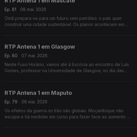
RTP Antena 1 em Mascate
Ep. 81
08 mai. 2026
Omã prepara-se para um futuro sem petróleo: o país quer
construir uma cidade sustentável. Os planos acontecem em
plena guerra na região. É o tema deste Fuso Horário, com a
educadora de infância Maria João Trindade.
RTP Antena 1 em Glasgow
Ep. 80
07 mai. 2026
Neste Fuso Horário, vamos até à Escócia ao encontro de Luís
Gomes, professor na Universidade de Glasgow, no dia das
eleições locais e regionais.
RTP Antena 1 em Maputo
Ep. 79
06 mai. 2026
Os efeitos da guerra no Irão são globais. Moçambique não
escapa e há medidas em curso para fazer face ao aumento do
preço dos combustíveis. Falamos sobre isso com o jornalista
Tiago Contreiras, que está em Maputo.