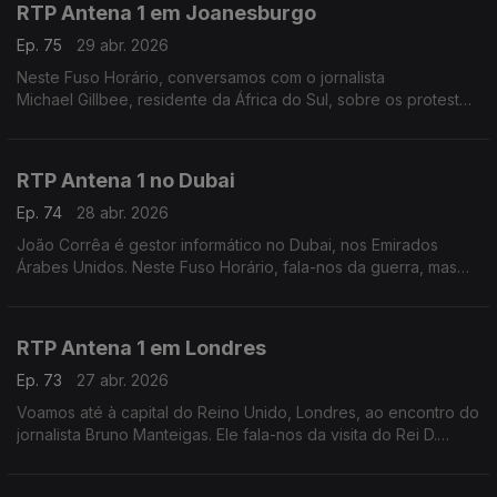
RTP Antena 1 em Joanesburgo
Ep. 75
29 abr. 2026
Neste Fuso Horário, conversamos com o jornalista
Michael Gillbee, residente da África do Sul, sobre os protestos
contra a emigração ilegal.
RTP Antena 1 no Dubai
Ep. 74
28 abr. 2026
João Corrêa é gestor informático no Dubai, nos Emirados
Árabes Unidos. Neste Fuso Horário, fala-nos da guerra, mas
também das mudanças que estão em marcha nos transportes e
na automatização dos serviços do governo.
RTP Antena 1 em Londres
Ep. 73
27 abr. 2026
Voamos até à capital do Reino Unido, Londres, ao encontro do
jornalista Bruno Manteigas. Ele fala-nos da visita do Rei D.
Carlos III aos Estados Unidos e dos dias difíceis do primeiro-
ministro, Keir Starmer.