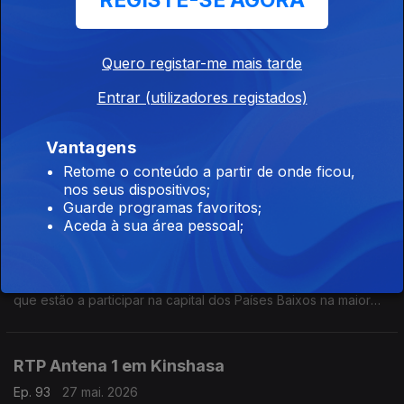
REGISTE-SE AGORA
Eduarda Maio conversa com Miguel Borges, engenheiro civil a
viver na Roménia, sobre o ambiente vivido no país após o
drone russo que atingiu um prédio residencial em Galati.
Quero registar-me mais tarde
RTP Antena 1 em Budapeste
Entrar (utilizadores registados)
Ep. 95
29 mai. 2026
Vantagens
Eduarda Maio conversa com Tiago Hipólito, português que
trabalha na Hungria, sobre a final da Liga dos Campeões que
Retome o conteúdo a partir de onde ficou,
vai decorrer em Budapeste e ainda sobre a visita do novo
nos seus dispositivos;
primeiro ministro húngaro a Bruxelas.
Guarde programas favoritos;
Aceda à sua área pessoal;
RTP Antena 1 em Amesterdão
Ep. 94
28 mai. 2026
Eduarda Maio conversa com Vicente Aroso e Pedro Baptista,
que estão a participar na capital dos Países Baixos na maior
conferência de nanossatélites da Europa, o SmallSat. Estão
num equipa do Instituto Superior Técnico.
RTP Antena 1 em Kinshasa
Ep. 93
27 mai. 2026