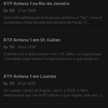
RTP Antena 1 no Rio de Janeiro
Ep. 134
27 jul. 2026
Com forte participação portuguesa, terminou a "Flip", como é
conhecida a festa literária internacional de Paraty. O
correspondente no Brasil, Daniel Catalão, esteve lá e fala do
evento e da Casa de Portugal instalada.
RTP Antena 1 em St. Gallen
Ep. 133
24 jul. 2026
O Benfica foi à Suíça perder com o St. Gallen, na Liga Europa.
O jornalista João Santos Correia conta-nos o que dizem os
jornais, esta manhã, sobre esse jogo - e fala-nos, ainda, do
último fabricante de gravatas do país.
RTP Antena 1 em Luanda
Ep. 132
23 jul. 2026
Em Luanda, capital de Angola, vamos à FILDA, a feira
internacional que vai na 41ª edição e que regista, este ano, o
maior número de participações de sempre. O jornalista José
Silva fala-nos deste encontro empresarial.