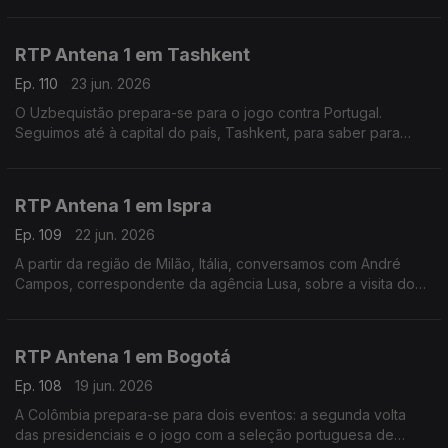
fala sobre o funeral deste antigo presidente.
RTP Antena 1 em Tashkent
Ep. 110
23 jun. 2026
O Uzbequistão prepara-se para o jogo contra Portugal.
Seguimos até à capital do país, Tashkent, para saber para
saber como é que o empresário português David Gonçalves
está a acompanhar o Mundial de Futebol.
RTP Antena 1 em Ispra
Ep. 109
22 jun. 2026
A partir da região de Milão, Itália, conversamos com André
Campos, correspondente da agência Lusa, sobre a visita do
Papa Leão XIV à sede do Programa Alimentar Mundial
RTP Antena 1 em Bogotá
Ep. 108
19 jun. 2026
A Colômbia prepara-se para dois eventos: a segunda volta
das presidenciais e o jogo com a seleção portuguesa de