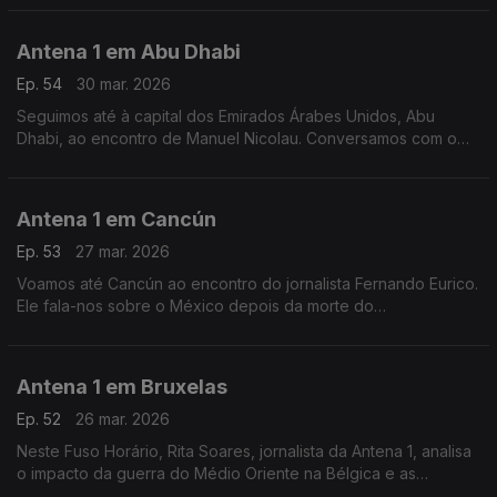
guerra no Médio Oriente.
Antena 1 em Abu Dhabi
Ep. 54
30 mar. 2026
Seguimos até à capital dos Emirados Árabes Unidos, Abu
Dhabi, ao encontro de Manuel Nicolau. Conversamos com o
engenheiro civil sobre este mês de guerra no Médio Oriente.
Antena 1 em Cancún
Ep. 53
27 mar. 2026
Voamos até Cancún ao encontro do jornalista Fernando Eurico.
Ele fala-nos sobre o México depois da morte do
narcotraficante El Mencho, sobre o fim das reformas douradas
no país e - claro - sobre futebol.
Antena 1 em Bruxelas
Ep. 52
26 mar. 2026
Neste Fuso Horário, Rita Soares, jornalista da Antena 1, analisa
o impacto da guerra do Médio Oriente na Bélgica e as
consequências da desinformação na União Europeia.