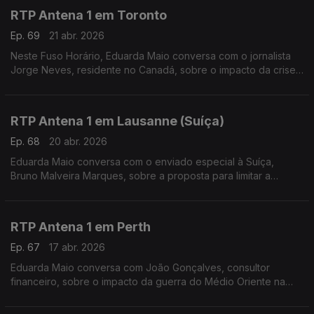
RTP Antena 1 em Toronto
Ep. 69
21 abr. 2026
Neste Fuso Horário, Eduarda Maio conversa com o jornalista
Jorge Neves, residente no Canadá, sobre o impacto da crise
provocada pela guerra no Médio Oriente.
RTP Antena 1 em Lausanne (Suíça)
Ep. 68
20 abr. 2026
Eduarda Maio conversa com o enviado especial à Suíça,
Bruno Malveira Marques, sobre a proposta para limitar a
população a 10 milhões até 2050 e ainda sobre a
Youth League 25/26, competição em que o Benfica participou.
RTP Antena 1 em Perth
Ep. 67
17 abr. 2026
Eduarda Maio conversa com João Gonçalves, consultor
financeiro, sobre o impacto da guerra do Médio Oriente na
Austrália, ao nível do preço dos combustíveis e do custo de
vida da população.