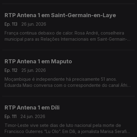
de uma onda de calor.
RTP Antena 1 em Saint-Germain-en-Laye
Ep. 113
26 jun. 2026
França continua debaixo de calor. Rosa André, conselheira
municipal para as Relações Internacionais em Saint-Germain-
en-Laye, a oeste de Paris, conta-nos como é que os
franceses estão a lidar com o tempo quente.
RTP Antena 1 em Maputo
Ep. 112
25 jun. 2026
Moçambique é independente há precisamente 51 anos.
Eduarda Maio conversa com o correspondente do canal África
da rádio pública, Orfeu de Sá Lisboa, sobre as comemorações
deste feriado na antiga Lourenço Marques.
RTP Antena 1 em Díli
Ep. 111
24 jun. 2026
Timor-Leste vive sete dias de luto nacional pela morte de
Francisco Guterres “Lu Olo”. Em Díli, a jornalista Marisa Serafim