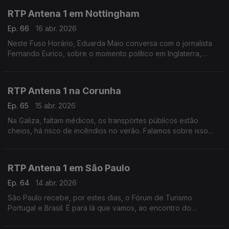
RTP Antena 1 em Nottingham
Ep. 66
16 abr. 2026
Neste Fuso Horário, Eduarda Maio conversa com o jornalista
Fernando Eurico, sobre o momento político em Inglaterra,
marcado pelas eleições locais e também sobre o jogo do FC
Porto na Liga Europa.
RTP Antena 1 na Corunha
Ep. 65
15 abr. 2026
Na Galiza, faltam médicos, os transportes públicos estão
cheios, há risco de incêndios no verão. Falamos sobre isso
com o jornalista Pedro Ribeiro, que está na Corunha a
acompanhar a Prova de Ciclismo Gran Camino.
RTP Antena 1 em São Paulo
Ep. 64
14 abr. 2026
São Paulo recebe, por estes dias, o Fórum de Turismo
Portugal e Brasil. É para lá que vamos, ao encontro do
jornalista Daniel Catalão, que nos fala sobre o aumento de
turistas de um lado e do outro do Atlântico.