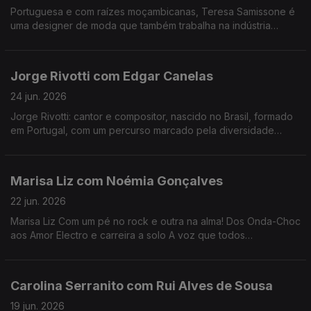
Portuguesa e com raízes moçambicanas, Teresa Samissone é
uma designer de moda que também trabalha na indústria
cinematográfica. Nesta conversa com Fernanda Almeida falam
de inspiração e da herança cultural africana.
Jorge Rivotti com Edgar Canelas
24 jun. 2026
Jorge Rivotti: cantor e compositor, nascido no Brasil, formado
em Portugal, com um percurso marcado pela diversidade
cultural que tem passado pelo teatro, pela televisão e por
outros campos de criação
Marisa Liz com Noémia Gonçalves
22 jun. 2026
Marisa Liz Com um pé no rock e outra na alma! Dos Onda-Choc
aos Amor Electro e carreira a solo A voz que todos
conhecemos e que agora nos canta "Relatos de um coração
confuso".
Carolina Serranito com Rui Alves de Sousa
19 jun. 2026