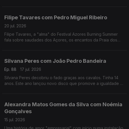
reivindicativa, assertiva, sensível, curiosa, é a vencedora
deste ano do Prémio Mário Mesquita.
Filipe Tavares com Pedro Miguel Ribeiro
20 jul. 2026
Filipe Tavares, a "alma" do Festival Azores Burning Summer
fala sobre saudades dos Açores, os encantos da Praia dos
Moínhos e do Porto Formoso, cultura, atlântico, e o Festival
Azores Burning Summer.
Silvana Peres com João Pedro Bandeira
Ep. 88
17 jul. 2026
Silvana Peres decobriu o fado graças aos cavalos. Tinha 14
anos. Este ano lançou novo disco que promove a igualdade e
a não normalização dos discursos de ódio.
Alexandra Matos Gomes da Silva com Noémia
Gonçalves
15 jul. 2026
Uma história de amor "empresarial" com início numa instalação