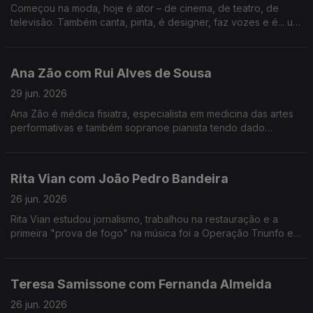
Começou na moda, hoje é ator – de cinema, de teatro, de
televisão. Também canta, pinta, é designer, faz vozes e é... um
homem de família. Nesta conversa fala de percalços da vida e
do otimismo que o caracteriza.
Ana Zão com Rui Alves de Sousa
29 jun. 2026
Ana Zão é médica fisiatra, especialista em medicina das artes
performativas e também sopranoe pianista tendo dado
concertos em vários países. As experiências de vida e
cuidados de saúde nos artistas e de como envelhecer.
Rita Vian com João Pedro Bandeira
26 jun. 2026
Rita Vian estudou jornalismo, trabalhou na restauração e a
primeira "prova de fogo" na música foi a Operação Triunfo em
2010. Agora explora a eletrónica e o canto tradicional
português em "Liga Dura".
Teresa Samissone com Fernanda Almeida
26 jun. 2026