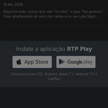
10 fev. 2026
Blaya há muito avisou que vem "na vibe", e que "faz gostoso".
Falar abertamente de sexo nas redes e no seu Late Night,
colocou-a no olho do furacão das polémicas, das quais anda a
tentar resguardar-se nos últimos tempos.
Instale a aplicação
RTP Play
Disponível para iOS, Android, Apple TV, Android TV e
CarPlay