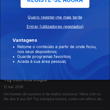
REGISTE-SE AGORA
Paulo Pimenta com Diamantino José
14 mai. 2026
Quero registar-me mais tarde
Paulo Pimenta é fotojornalista do jornal Público há mais de 20
anos. Já recebeu vários prémios, é autor de diversos livros e
Entrar (utilizadores registados)
participa em exposições individuais ou de grupo. Para ele,
fotografar é o ar que respira.
Vantagens
Bernanrdo Emídio com Noémia Gonçalves
Retome o conteúdo a partir de onde ficou,
13 mai. 2026
nos seus dispositivos;
Guarde programas favoritos;
Tem uma carreira a solo, faz parte dos Adiafa desde os 17
Aceda à sua área pessoal;
anos, estudou jazz, é ensaiador de grupos vocais, um deles
no estabelecimento prisional de Évora. Bernardo Emídio tem o
cante alentejano no ADN.
Toy com Rita Roque
12 mai. 2026
Um homem de sucesso e de muitos sucessos. Vibra com os
fãs dos 8 aos 80! Toy transpira música, cuida com afinco de
família e amigos e vive intensamente a política. Uma conversa
com cantoria, reflexão, amor e sushi.