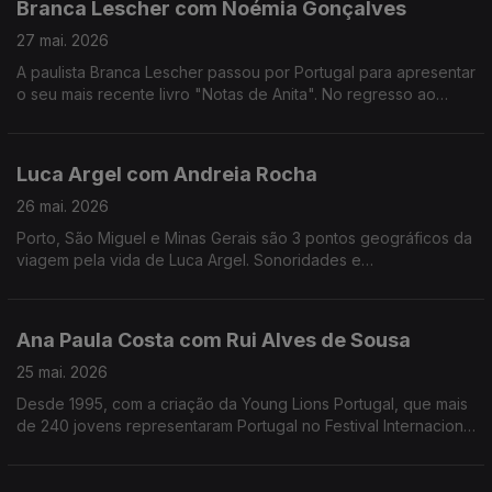
Branca Lescher com Noémia Gonçalves
27 mai. 2026
A paulista Branca Lescher passou por Portugal para apresentar
o seu mais recente livro "Notas de Anita". No regresso ao
nosso país uma conversa que nos leva da infãncia em plena
ditadura militar aos dias de hoje.
Luca Argel com Andreia Rocha
26 mai. 2026
Porto, São Miguel e Minas Gerais são 3 pontos geográficos da
viagem pela vida de Luca Argel. Sonoridades e
gostos gastronómicos de um carioca que se apaixonou pela
Invicta e a poesia portuguesa.
Ana Paula Costa com Rui Alves de Sousa
25 mai. 2026
Desde 1995, com a criação da Young Lions Portugal, que mais
de 240 jovens representaram Portugal no Festival Internacional
de Criatividade em Cannes. Ana Paula Costa acompanha esta
história há 30 anos.