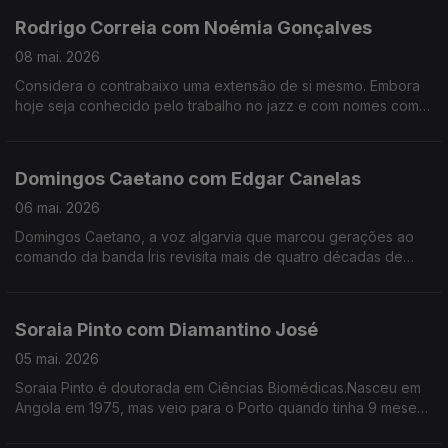
Rodrigo Correia com Noémia Gonçalves
08 mai. 2026
Considera o contrabaixo uma extensão de si mesmo. Embora
hoje seja conhecido pelo trabalho no jazz e com nomes como
Carolina Deslandes, Mizzy Miles entre outros, mas nem sempre
a sua versatilidade foi validada.
Domingos Caetano com Edgar Canelas
06 mai. 2026
Domingos Caetano, a voz algarvia que marcou gerações ao
comando da banda Íris revisita mais de quatro décadas de
estrada com humor, franqueza e aquele sotaque do Sul que é
quase uma assinatura artística.
Soraia Pinto com Diamantino José
05 mai. 2026
Soraia Pinto é doutorada em Ciências Biomédicas.Nasceu em
Angola em 1975, mas veio para o Porto quando tinha 9 meses.
O facto de ser filha de “retornados” ensinou-a a ter a
resiliência como um lema de vida.