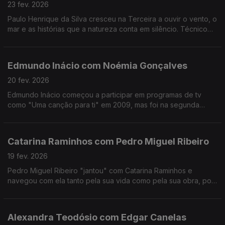
23 fev. 2026
Paulo Henrique da Silva cresceu na Terceira a ouvir o vento, o
mar e as histórias que a natureza conta em silêncio. Técnico
de som da RTP Açores, tornou-se muito mais do que isso:
tornou-se um guardador de memórias.
Edmundo Inácio com Noémia Gonçalves
20 fev. 2026
Edmundo Inácio começou a participar em programas de tv
como "Uma canção para ti" em 2009, mas foi na segunda
participação no The Voice que decidiu que a sua sonoridade
juntaria o tradicional ao contemporâneo.
Catarina Raminhos com Pedro Miguel Ribeiro
19 fev. 2026
Pedro Miguel Ribeiro "jantou" com Catarina Raminhos e
navegou com ela tanto pela sua vida como pela sua obra, pois
ambas se misturam sempre. Conheça melhor esta "eterna
jovem" de 14 anos.
Alexandra Teodósio com Edgar Canelas