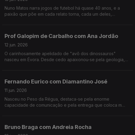
Nuno Matos narra jogos de futebol há quase 40 anos, e a
paixão que põe em cada relato torna, cada um deles,
memorável e inesquecível.
Prof Galopim de Carbalho com Ana Jordão
12 jun. 2026
O carinhosamente apelidado de "avô dos dinossauros"
nasceu em Évora. Desde cedo apaixonou-se pela geologia,
mas também gosta de cozinhar. Aos 95 o prof. António Galopim
de Carvalho não pára.
Fernando Eurico com Diamantino José
11 jun. 2026
Nasceu no Peso da Régua, destaca-se pela enorme
capacidade de comunicação e pela entrega que coloca m
cada transmissão desportiva. Fernando Eurico "grita que é
golo" no seu 4º mundial.
Bruno Braga com Andreia Rocha