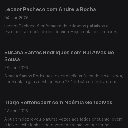
Leonor Pacheco com Andreia Rocha
04 mai. 2026
Leonor Pacheco é enfermeira de cuidados paliativos e
escolheu ser doula do fim de vida. Hoje conta com milhares de
pessoas que seguem a conta @todoschegamosaofim. Esta é
também uma conversa sobre a finitude da vida.
Susana Santos Rodrigues com Rui Alves de
Sousa
28 abr. 2026
Susana Santos Rodrigues, da direcção artística do IndieLisboa,
apresenta alguns destaques da 23.ª edição do festival, que
regressa de 30 de Abril a 10 de Maio. Um jantar numa tasca
com um "twist".
Tiago Bettencourt com Noémia Gonçalves
27 abr. 2026
A sua timidez levou-o muitas vezes aos fados enquanto jovem,
e talvez este tenha sido o verdadeiro motivo por ter-se