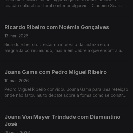
criação cultural no litoral e interior algarvios: Giacomo Scalisi,
cofundador do projeto Lavrar o Mar – As Artes no Alto da
Serra.
Ricardo Ribeiro com Noémia Gonçalves
13 mar. 2026
Ricardo Ribeiro diz estar no intervalo da tristeza e da
alegria.Já correu mundo, mas é em Cabrela que encontra a
paz.Desde muito jovem ia aos fados com a tia e tinha como
fonte de inspiração a sua mãe.
Joana Gama com Pedro Miguel Ribeiro
10 mar. 2026
Pedro Miguel Ribeiro convidou Joana Gama para uma refeição
onde não faltou muito debate sobre a forma como se constrói
um espetáculo de Stand-up Comedy.
Joana Von Mayer Trindade com Diamantino
José
09 mar. 2026