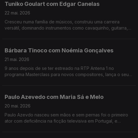
Tuniko Goulart com Edgar Canelas
22 mai. 2026
Cresceu numa família de músicos, construiu uma carreira
versátil, dominando instrumentos como cavaquinho, guitarra,
violão e baixo. Tuniko Goulart é um músico brasileiro radicado
no Algarve há mais de 20 anos.
Bárbara Tinoco com Noémia Gonçalves
21 mai. 2026
9 anos depois de se ter estreado na RTP Antena 1 no
programa Masterclass para novos compositores, lança o seu
3º albúm, uma história dedicada à filha.No Mesa Para Dois
Bárbara Tinoco faz o balanço a estes anos.
Paulo Azevedo com Maria Sá e Melo
20 mai. 2026
Paulo Azevdo nasceu sem mãos e sem pernas foi o primeiro
ator com deficiência na ficção televisiva em Portugal, e
continua a seguir o seu caminho no Teatro e também nas
palestras.