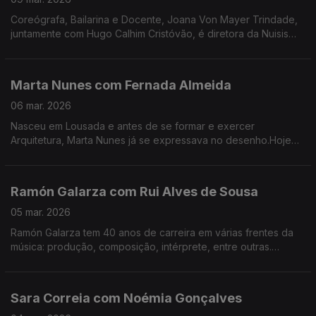
Coreógrafa, Bailarina e Docente, Joana Von Mayer Trindade,
juntamente com Hugo Calhim Cristóvão, é diretora da Nuisis
ZoBoP – Companhia de dança contemporânea sediada no
Porto desde 2004.
Marta Nunes com Fernada Almeida
06 mar. 2026
Nasceu em Lousada e antes de se formar e exercer
Arquitetura, Marta Nunes já se expressava no desenho.Hoje
vive finalmente da ilustração que se revela por linhas
delicadas e simples.
Ramón Galarza com Rui Alves de Sousa
05 mar. 2026
Ramón Galarza tem 40 anos de carreira em várias frentes da
música: produção, composição, intérprete, entre outras.
Trabalhou com a maioria dos músicos portugueses... e revela
algumas surpresas.
Sara Correia com Noémia Gonçalves