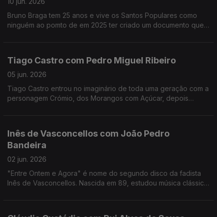
10 jun. 2026
Bruno Braga tem 25 anos e vive os Santos Populares como
ninguém ao pomto de em 2025 ter criado um documento que
viralizou nas redes o "Excel dos Santos".
Tiago Castro com Pedro Miguel Ribeiro
05 jun. 2026
Tiago Castro entrou no imaginário de toda uma geração com a
personagem Crómio, dos Morangos com Açúcar, depois
passou parte da sua vida a mostrar como o seu talento ia muito
além da comédia e da televisão.
Inês de Vasconcellos com João Pedro
Bandeira
02 jun. 2026
"Entre Ontem e Agora" é nome do segundo disco da fadista
Inês de Vasconcellos. Nascida em 89, estudou música clássica,
mas foi o fado que a conquistou definitivamente quando tinha
18 anos.