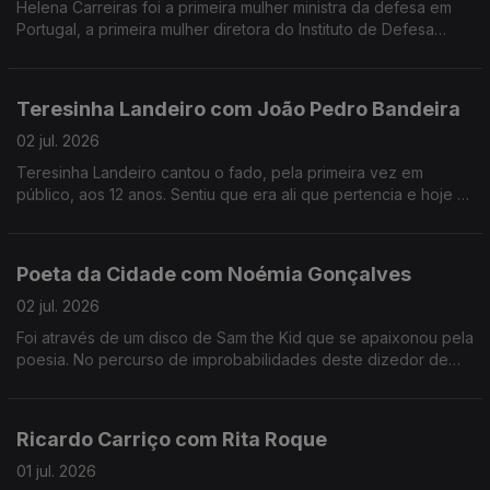
Helena Carreiras foi a primeira mulher ministra da defesa em
Portugal, a primeira mulher diretora do Instituto de Defesa
Nacional e estudou as primeiras mulheres nas forças armadas.
Teresinha Landeiro com João Pedro Bandeira
02 jul. 2026
Teresinha Landeiro cantou o fado, pela primeira vez em
público, aos 12 anos. Sentiu que era ali que pertencia e hoje é
uma das fadistas mais aclamadas da nova geração, com
tradição e inovação de mãos dadas.
Poeta da Cidade com Noémia Gonçalves
02 jul. 2026
Foi através de um disco de Sam the Kid que se apaixonou pela
poesia. No percurso de improbabilidades deste dizedor de
poesia, apesar de ter participado num talent show da tv, foi no
Tik Tok que se destacou.
Ricardo Carriço com Rita Roque
01 jul. 2026