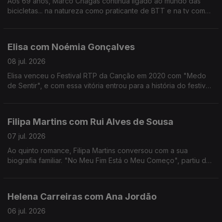
Aos 69 anos, Marco Chagas continua ligado ao mundo das
bicicletas... na natureza como praticante de BTT e na tv como
comentador da RTP.
Até 2012, foi o ciclista com mais vitórias na Volta a Portugal,
foram 4.
Elisa com Noémia Gonçalves
08 jul. 2026
Elisa venceu o Festival RTP da Canção em 2020 com "Medo
de Sentir", e com essa vitória entrou para a história do festival,
não apenas por ter ganho mas por ter o sonho Eurovisão
"confinado" ao YouTube.
Filipa Martins com Rui Alves de Sousa
07 jul. 2026
Ao quinto romance, Filipa Martins conversou com a sua
biografia familiar. "No Meu Fim Está o Meu Começo", partiu de
histórias familiares que a escritora se habituou a ouvir ao longo
dos anos.
Helena Carreiras com Ana Jordão
06 jul. 2026