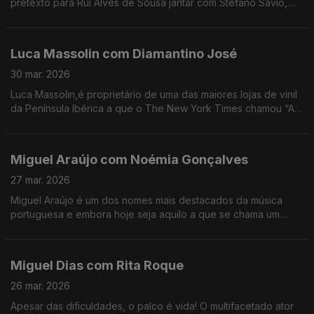
pretexto para Rui Alves de Sousa jantar com Stefano Savio,
director artístico do festival, que vive há 20 anos em Portugal.
Luca Massolin com Diamantino José
30 mar. 2026
Luca Massolin,é proprietário de uma das maiores lojas de vinil
da Península Ibérica a que o The New York Times chamou “A
Meca dos colecionadores de vinil”.
Miguel Araújo com Noémia Gonçalves
27 mar. 2026
Miguel Araújo é um dos nomes mais destacados da música
portuguesa e embora hoje seja aquilo a que se chama um
animal de palco, começar a cantar foi um ato de coragem e de
superação de uma timidez quase paralisante.
Miguel Dias com Rita Roque
26 mar. 2026
Apesar das dificuldades, o palco é vida! O multifacetado ator