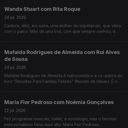
Wanda Stuart com Rita Roque
24 jul. 2026
Cantora, atriz, em suma, uma mulher do espetáculo, que vibra
com o palco. Mãe de uma Eva, com que sempre sonhou, e
dona de uma vida bem vivida. Wanda Stuart, a mulher que leva
tudo à frente, também gosta do sossego.
Mafalda Rodrigues de Almeida com Rui Alves
de Sousa
24 jul. 2026
Mafalda Rodrigues de Almeida é nutricionista e a co-autora do
livro "Receitas Para Famílias Felizes" (Nuvem de Ideias). É o
mote para um jantar com Rui Alves de Sousa sobre a nossa
relação com os alimentos em família.
Maria Flor Pedroso com Noémia Gonçalves
22 jul. 2026
Fez programas musicais, ballet, e sociologia, mas o fascínio
pelo jornalismo falou mais alto. Maria Flor Pedroso