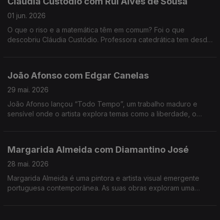
Cláudia Custódio com Rui Alves de Sousa
01 jun. 2026
O que o riso e a matemática têm em comum? Foi o que
descobriu Cláudia Custódio. Professora catedrática tem desde
sempre um fascínio pela área do humor, e decidiu pôr mãos à
obra e juntar isso à matemática.
João Afonso com Edgar Canelas
29 mai. 2026
João Afonso lançou “Todo Tempo”, um trabalho maduro e
sensível onde o artista explora temas como a liberdade, o
amor e a saudade, cruzando influências da música portuguesa
com memórias das suas origens moçambicanas.
Margarida Almeida com Diamantino José
28 mai. 2026
Margarida Almeida é uma pintora e artista visual emergente
portuguesa contemporânea. As suas obras exploram uma
"pintura que sangra e respira", caracterizada por cores fortes
e traços expressivos.