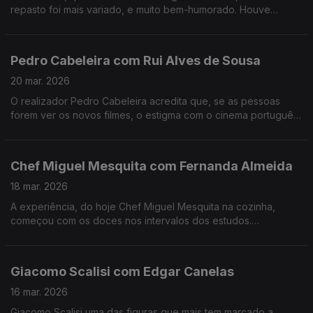
repasto foi mais variado, e muito bem-humorado. Houve
recordações, ternura e muito boa música. Muito fizeram eles.
Pedro Cabeleira com Rui Alves de Sousa
20 mar. 2026
O realizador Pedro Cabeleira acredita que, se as pessoas
forem ver os novos filmes, o estigma com o cinema português
vai acabar, e tem novo filme, oito anos depois do primeiro
"Verão Danado", o "Entroncamento".
Chef Miguel Mesquita com Fernanda Almeida
18 mar. 2026
A experiência, do hoje Chef Miguel Mesquita na cozinha,
começou com os doces nos intervalos dos estudos.
Experiência a que regressou, anos depois de desistir da
carreira como engenheiro.
Giacomo Scalisi com Edgar Canelas
16 mar. 2026
Giacomo Scalisi uma das figuras que mais tem marcado a