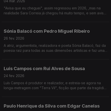
04 mar. 2026
"Avisa que eu cheguei", assim regressou em 2026, ,mas na
realidade Sara Correia já chegou há muito tempo, e sem aviso
conquistou os portugueses.O fado é a sua vida, a sua tábua
de salvação, o seu tudo!
Sónia Balacó com Pedro Miguel Ribeiro
26 fev. 2026
A atriz, argumentista, realizadora e poeta Sónia Balacó, faz da
poesia raiz para todas as suas dimensões artísticas e faz uma
viagem por várias artes ao sabor de versos e, também, de
gastronomia típica portuguesa.
Luis Campos com Rui Alves de Sousa
24 fev. 2026
Luís Campos é produtor e realizador, e estreia-se agora na
longa-metragem com "Terra Vil", ficção que parte da tragédia
de Entre-os-Rios, que aconteceu há 25 anos.
Paulo Henrique da Silva com Edgar Canelas