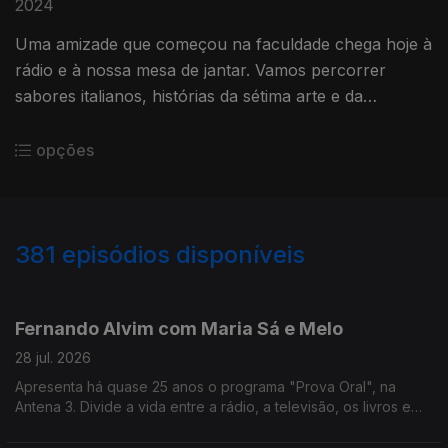
2024
Uma amizade que começou na faculdade chega hoje à
rádio e à nossa mesa de jantar. Vamos percorrer
sabores italianos, histórias da sétima arte e da
televisão.
opções
381
episódios disponíveis
941154
936966
931104
926453
918621
913230
908019
Fernando Alvim com Maria Sá e Melo
28 jul. 2026
Apresenta há quase 25 anos o programa "Prova Oral", na
Antena 3. Divide a vida entre a rádio, a televisão, os livros e
também a música, uma das grandes paixões que lhe ocupa
largo tempo como DJ. Diz que sempre foi livre.