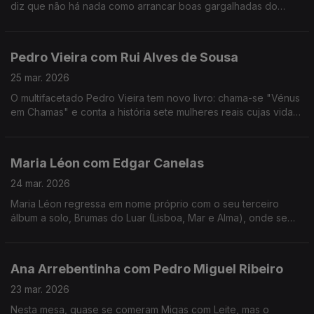
diz que não há nada como arrancar boas gargalhadas do
público. No ADN traz Musicais e Revista e para comemorar 30
anos de carreira há "Ai Que Nervos".
Pedro Vieira com Rui Alves de Sousa
25 mar. 2026
O multifacetado Pedro Vieira tem novo livro: chama-se "Vénus
em Chamas" e conta a história sete mulheres reais cujas vidas
foram adulteradas na História escrita pelos homens, ao longo
dos séculos.
Maria Léon com Edgar Canelas
24 mar. 2026
Maria Léon regressa em nome próprio com o seu terceiro
álbum a solo, Brumas do Luar (Lisboa, Mar e Alma), onde se
destaca também como autora e compositora.
Ana Arrebentinha com Pedro Miguel Ribeiro
23 mar. 2026
Nesta mesa, quase se comeram Migas com Leite, mas o