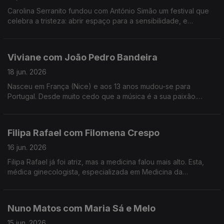
Carolina Serranito fundou com António Simão um festival que
celebra a tristeza: abrir espaço para a sensibilidade, e
encontrar a beleza da tristeza. é o objectivo do Triste Para
Sempre.
Viviane com João Pedro Bandeira
18 jun. 2026
Nasceu em França (Nice) e aos 13 anos mudou-se para
Portugal. Desde muito cedo que a música é a sua paixão.
Formou os Entre Aspas, integrou vários projetos e a solo já
leva 21 anos de carreira.
Filipa Rafael com Filomena Crespo
16 jun. 2026
Filipa Rafael já foi atriz, mas a medicina falou mais alto. Esta,
médica ginecologista, especializada em Medicina da
Reprodução diz ser uma pessoa positiva, que gosta de
experiências gastronómicas.
Nuno Matos com Maria Sá e Melo
15 jun. 2026