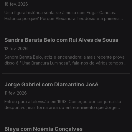
18 fev. 2026
Uma figura histórica senta-se à mesa com Edgar Canelas.
Histórica porquê? Porque Alexandra Teodósio é a primeira
mulher a ser eleita como Reitora da Universidade do Algarve.
Sandra Barata Belo com Rui Alves de Sousa
12 fev. 2026
Sandra Barata Belo, atriz e encenadora: a mais recente prova
disso é "Uma Brancura Luminosa", fala-nos de vários tempos e
memórias de uma artista que desde cedo quis ser
independente.
Jorge Gabriel com Diamantino José
11 fev. 2026
Entrou para a televisão em 1993. Começou por ser jornalista
desportivo, mas foi na área do entretenimento que Jorge
Gabriel ganhou mais notoriedade, chegando mesmo a ganhar
o globo de ouro em 2004.
Blaya com Noémia Gonçalves