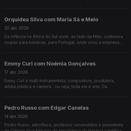
tudo o que há de bom numa mesa minhota.
Orquídea Silva com Maria Sá e Melo
20 abr. 2026
Da infância na África do Sul onde, ao lado da Mãe, costurava
roupas para bonecas, para Portugal, onde criou a empresa
que veste hoje os mais galardoados chefs portugueses e
internacionais.
Emmy Curl com Noémia Gonçalves
17 abr. 2026
Emmy Curl é multi-instrumentista, compositora, produtora,
artista plástica e cantora... ou seja, toda ela é arte. Da
experiência na Dinamarca à criação da "Escola Normal" há 20
anos que se contam nesta conversa.
Pedro Russo com Edgar Canelas
14 abr. 2026
Pedro Russo, astrofísico, professor universitário e presidente
da Ciência Viva fala-nos da importância da literacia científica e