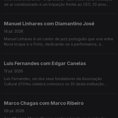
de ar condicionado e um tropeção frente ao CEO, 33 anos
mais velho, da Couto. Alexandra Matos Gomes da Silva é a
empresária que mudou tudo por amor.
Manuel Linhares com Diamantino José
14 jul. 2026
Manuel Linhares é um cantor de jazz português que vive entre
Nova Iorque e o Porto, dedicando-se à performance, à
composição e ao ensino. Trabalhou e estudou com grandes
músicos internacionais.
Luis Fernandes com Edgar Canelas
13 jul. 2026
Luís Fernandes, um dos seus fundadores da Associação
Cultural d’Orfeu celebra connosco os 30 desta instituição.
Nesta mesa também se contam histórias de viagens por muitas
e variadas artes.
Marco Chagas com Marco Ribeiro
09 jul. 2026