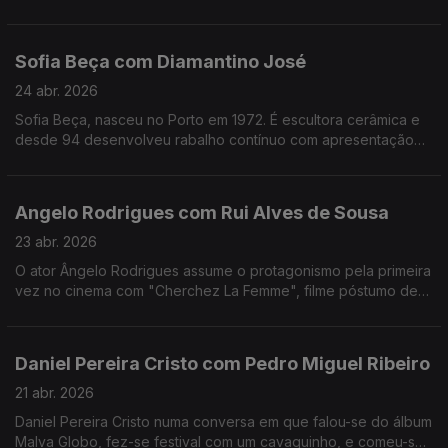
apaixonado pela música.Formado em arquitetura,costuma
fazer uma viagem sozinho antes de gravar um disco
Sofia Beça com Diamantino José
24 abr. 2026
Sofia Beça, nasceu no Porto em 1972. É escultora cerâmica e
desde 94 desenvolveu rabalho contínuo com apresentação
regular em exposições individuais e coletivas, em Portugal e
no estrangeiro.
Angelo Rodrigues com Rui Alves de Sousa
23 abr. 2026
O ator Ângelo Rodrigues assume o protagonismo pela primeira
vez no cinema com "Cherchez La Femme", filme póstumo de
António da Cunha Telles que se inspira n'"A Confissão de
Lúcio" de Mário de Sá-Carneiro.
Daniel Pereira Cristo com Pedro Miguel Ribeiro
21 abr. 2026
Daniel Pereira Cristo numa conversa em que falou-se do álbum
Malva Globo, fez-se festival com um cavaquinho, e comeu-se