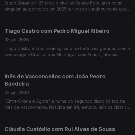
Bruno Braga tem 25 anos e vive os Santos Populares como
ninguém ao pomto de em 2025 ter criado um documento que
viralizou nas redes o "Excel dos Santos".
Tiago Castro com Pedro Miguel Ribeiro
05 jun. 2026
Tiago Castro entrou no imaginário de toda uma geração com a
personagem Crómio, dos Morangos com Açúcar, depois
passou parte da sua vida a mostrar como o seu talento ia muito
além da comédia e da televisão.
Inês de Vasconcellos com João Pedro
Bandeira
02 jun. 2026
"Entre Ontem e Agora" é nome do segundo disco da fadista
Inês de Vasconcellos. Nascida em 89, estudou música clássica,
mas foi o fado que a conquistou definitivamente quando tinha
18 anos.
Cláudia Custódio com Rui Alves de Sousa