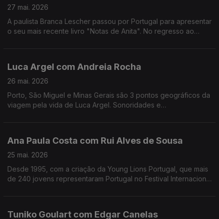
27 mai. 2026
A paulista Branca Lescher passou por Portugal para apresentar
o seu mais recente livro "Notas de Anita". No regresso ao
nosso país uma conversa que nos leva da infãncia em plena
ditadura militar aos dias de hoje.
Luca Argel com Andreia Rocha
26 mai. 2026
Porto, São Miguel e Minas Gerais são 3 pontos geográficos da
viagem pela vida de Luca Argel. Sonoridades e
gostos gastronómicos de um carioca que se apaixonou pela
Invicta e a poesia portuguesa.
Ana Paula Costa com Rui Alves de Sousa
25 mai. 2026
Desde 1995, com a criação da Young Lions Portugal, que mais
de 240 jovens representaram Portugal no Festival Internacional
de Criatividade em Cannes. Ana Paula Costa acompanha esta
história há 30 anos.
Tuniko Goulart com Edgar Canelas