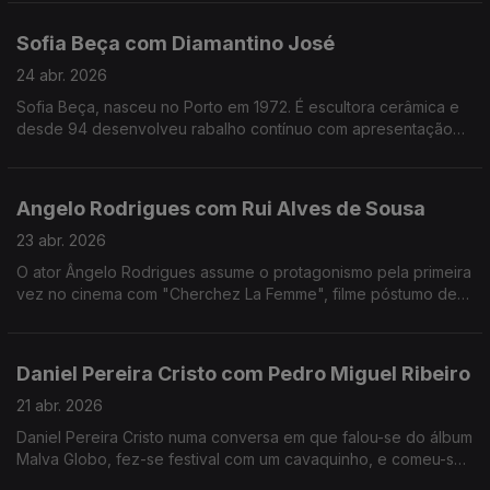
fazer uma viagem sozinho antes de gravar um disco
Sofia Beça com Diamantino José
24 abr. 2026
Sofia Beça, nasceu no Porto em 1972. É escultora cerâmica e
desde 94 desenvolveu rabalho contínuo com apresentação
regular em exposições individuais e coletivas, em Portugal e
no estrangeiro.
Angelo Rodrigues com Rui Alves de Sousa
23 abr. 2026
O ator Ângelo Rodrigues assume o protagonismo pela primeira
vez no cinema com "Cherchez La Femme", filme póstumo de
António da Cunha Telles que se inspira n'"A Confissão de
Lúcio" de Mário de Sá-Carneiro.
Daniel Pereira Cristo com Pedro Miguel Ribeiro
21 abr. 2026
Daniel Pereira Cristo numa conversa em que falou-se do álbum
Malva Globo, fez-se festival com um cavaquinho, e comeu-se
tudo o que há de bom numa mesa minhota.