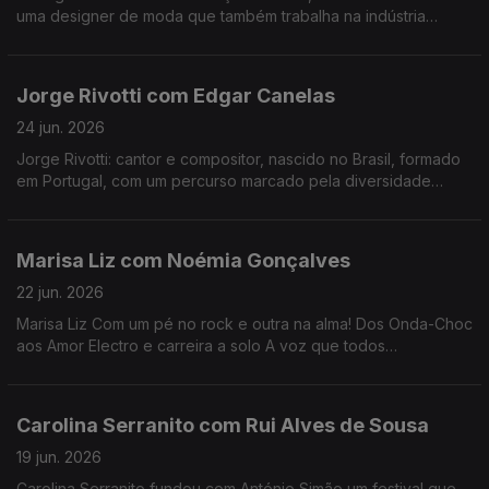
uma designer de moda que também trabalha na indústria
cinematográfica. Nesta conversa com Fernanda Almeida falam
de inspiração e da herança cultural africana.
Jorge Rivotti com Edgar Canelas
24 jun. 2026
Jorge Rivotti: cantor e compositor, nascido no Brasil, formado
em Portugal, com um percurso marcado pela diversidade
cultural que tem passado pelo teatro, pela televisão e por
outros campos de criação
Marisa Liz com Noémia Gonçalves
22 jun. 2026
Marisa Liz Com um pé no rock e outra na alma! Dos Onda-Choc
aos Amor Electro e carreira a solo A voz que todos
conhecemos e que agora nos canta "Relatos de um coração
confuso".
Carolina Serranito com Rui Alves de Sousa
19 jun. 2026
Carolina Serranito fundou com António Simão um festival que