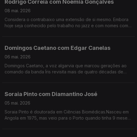
Rodrigo Correia com Noémia Gonçalves
08 mai. 2026
Considera o contrabaixo uma extensão de si mesmo. Embora
hoje seja conhecido pelo trabalho no jazz e com nomes como
Carolina Deslandes, Mizzy Miles entre outros, mas nem sempre
a sua versatilidade foi validada.
Domingos Caetano com Edgar Canelas
06 mai. 2026
Domingos Caetano, a voz algarvia que marcou gerações ao
comando da banda Íris revisita mais de quatro décadas de
estrada com humor, franqueza e aquele sotaque do Sul que é
quase uma assinatura artística.
Soraia Pinto com Diamantino José
05 mai. 2026
Soraia Pinto é doutorada em Ciências Biomédicas.Nasceu em
Angola em 1975, mas veio para o Porto quando tinha 9 meses.
O facto de ser filha de “retornados” ensinou-a a ter a
resiliência como um lema de vida.