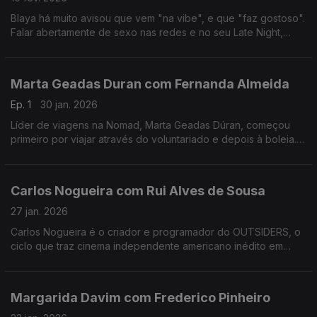
Blaya há muito avisou que vem "na vibe", e que "faz gostoso".
Falar abertamente de sexo nas redes e no seu Late Night,
colocou-a no olho do furacão das polémicas, das quais anda a
tentar resguardar-se nos últimos tempos.
Marta Geadas Duran com Fernanda Almeida
Ep. 1
30 jan. 2026
Líder de viagens na Nomad, Marta Geadas Dúran, começou
primeiro por viajar através do voluntariado e depois à boleia.
Percorreu mundo, a maior parte das vezes sozinha, e foi
encontrando lugares muito especiais.
Carlos Nogueira com Rui Alves de Sousa
27 jan. 2026
Carlos Nogueira é o criador e programador do OUTSIDERS, o
ciclo que traz cinema independente americano inédito em
Portugal. Nesta conversa, alguns dos 12 filmes desta edição e
uma abordagem ao futuro do cinema português.
Margarida Davim com Frederico Pinheiro