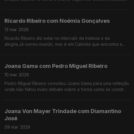
cofundador do projeto Lavrar o Mar – As Artes no Alto da
Serra.
Ricardo Ribeiro com Noémia Gonçalves
13 mar. 2026
Ricardo Ribeiro diz estar no intervalo da tristeza e da
alegria.Já correu mundo, mas é em Cabrela que encontra a
paz.Desde muito jovem ia aos fados com a tia e tinha como
fonte de inspiração a sua mãe.
Joana Gama com Pedro Miguel Ribeiro
10 mar. 2026
Pedro Miguel Ribeiro convidou Joana Gama para uma refeição
onde não faltou muito debate sobre a forma como se constrói
um espetáculo de Stand-up Comedy.
Joana Von Mayer Trindade com Diamantino
José
09 mar. 2026