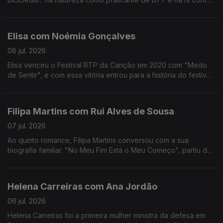
comentador da RTP.
Até 2012, foi o ciclista com mais vitórias na Volta a Portugal,
foram 4.
Elisa com Noémia Gonçalves
08 jul. 2026
Elisa venceu o Festival RTP da Canção em 2020 com "Medo
de Sentir", e com essa vitória entrou para a história do festival,
não apenas por ter ganho mas por ter o sonho Eurovisão
"confinado" ao YouTube.
Filipa Martins com Rui Alves de Sousa
07 jul. 2026
Ao quinto romance, Filipa Martins conversou com a sua
biografia familiar. "No Meu Fim Está o Meu Começo", partiu de
histórias familiares que a escritora se habituou a ouvir ao longo
dos anos.
Helena Carreiras com Ana Jordão
06 jul. 2026
Helena Carreiras foi a primeira mulher ministra da defesa em