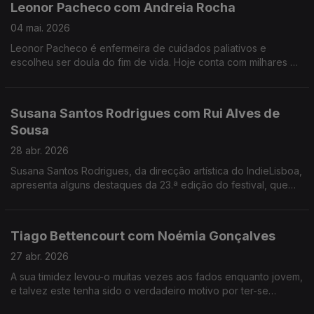
Leonor Pacheco com Andreia Rocha
04 mai. 2026
Leonor Pacheco é enfermeira de cuidados paliativos e
escolheu ser doula do fim de vida. Hoje conta com milhares de
pessoas que seguem a conta @todoschegamosaofim. Esta é
também uma conversa sobre a finitude da vida.
Susana Santos Rodrigues com Rui Alves de
Sousa
28 abr. 2026
Susana Santos Rodrigues, da direcção artística do IndieLisboa,
apresenta alguns destaques da 23.ª edição do festival, que
regressa de 30 de Abril a 10 de Maio. Um jantar numa tasca
com um "twist".
Tiago Bettencourt com Noémia Gonçalves
27 abr. 2026
A sua timidez levou-o muitas vezes aos fados enquanto jovem,
e talvez este tenha sido o verdadeiro motivo por ter-se
apaixonado pela música.Formado em arquitetura,costuma