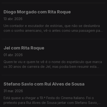
Diogo Morgado com Rita Roque
13 abr. 2026
Um contador e escutador de estórias, que não se deslumbra
com o sonho americano, vê-o antes como uma passagem para
a margem do esclarecimento. É um dos mais reconhecidos
atores, mas continua sem saber lidar com o elogio.
Jel com Rita Roque
01 abr. 2026
Quem te viu e quem te vê é o nome do espetáculo que marca
os 30 anos de carreira de Jel, mas podia bem resumir esta
conversa com o comediante que deu e dá vida a
personagens inesquecíveis.
Stefano Savio com Rui Alves de Sousa
31 mar. 2026
Está quase a chegar a 19.ª Festa do Cinema Italiano. Foi o
pretexto para Rui Alves de Sousa jantar com Stefano Savio,