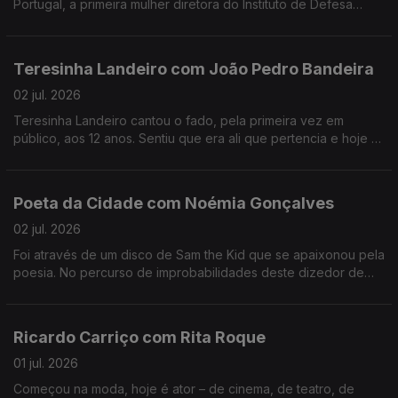
Portugal, a primeira mulher diretora do Instituto de Defesa
Nacional e estudou as primeiras mulheres nas forças armadas.
Teresinha Landeiro com João Pedro Bandeira
02 jul. 2026
Teresinha Landeiro cantou o fado, pela primeira vez em
público, aos 12 anos. Sentiu que era ali que pertencia e hoje é
uma das fadistas mais aclamadas da nova geração, com
tradição e inovação de mãos dadas.
Poeta da Cidade com Noémia Gonçalves
02 jul. 2026
Foi através de um disco de Sam the Kid que se apaixonou pela
poesia. No percurso de improbabilidades deste dizedor de
poesia, apesar de ter participado num talent show da tv, foi no
Tik Tok que se destacou.
Ricardo Carriço com Rita Roque
01 jul. 2026
Começou na moda, hoje é ator – de cinema, de teatro, de