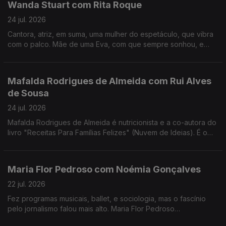
Wanda Stuart com Rita Roque
24 jul. 2026
Cantora, atriz, em suma, uma mulher do espetáculo, que vibra
com o palco. Mãe de uma Eva, com que sempre sonhou, e
dona de uma vida bem vivida. Wanda Stuart, a mulher que leva
tudo à frente, também gosta do sossego.
Mafalda Rodrigues de Almeida com Rui Alves
de Sousa
24 jul. 2026
Mafalda Rodrigues de Almeida é nutricionista e a co-autora do
livro "Receitas Para Famílias Felizes" (Nuvem de Ideias). É o
mote para um jantar com Rui Alves de Sousa sobre a nossa
relação com os alimentos em família.
Maria Flor Pedroso com Noémia Gonçalves
22 jul. 2026
Fez programas musicais, ballet, e sociologia, mas o fascínio
pelo jornalismo falou mais alto. Maria Flor Pedroso
reivindicativa, assertiva, sensível, curiosa, é a vencedora