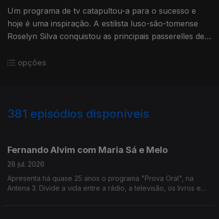
Um programa de tv catapultou-a para o sucesso e
hoje é uma inspiração. A estilista luso-são-tomense
Roselyn Silva conquistou as principais passerelles de
todo o mundo com as coleções que cria com tecidos
africanos.
opções
381
episódios disponíveis
941154
936966
931104
926453
918621
913230
908019
895047
Fernando Alvim com Maria Sá e Melo
28 jul. 2026
Apresenta há quase 25 anos o programa "Prova Oral", na
Antena 3. Divide a vida entre a rádio, a televisão, os livros e
também a música, uma das grandes paixões que lhe ocupa
largo tempo como DJ. Diz que sempre foi livre.