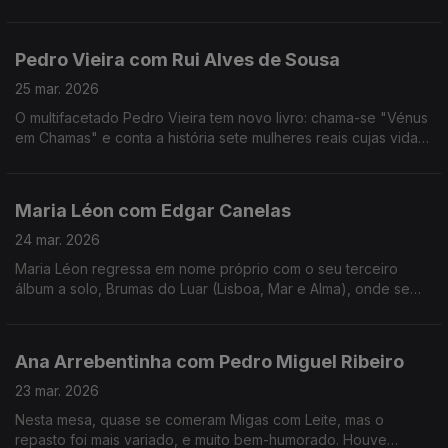
público. No ADN traz Musicais e Revista e para comemorar 30
anos de carreira há "Ai Que Nervos".
Pedro Vieira com Rui Alves de Sousa
25 mar. 2026
O multifacetado Pedro Vieira tem novo livro: chama-se "Vénus
em Chamas" e conta a história sete mulheres reais cujas vidas
foram adulteradas na História escrita pelos homens, ao longo
dos séculos.
Maria Léon com Edgar Canelas
24 mar. 2026
Maria Léon regressa em nome próprio com o seu terceiro
álbum a solo, Brumas do Luar (Lisboa, Mar e Alma), onde se
destaca também como autora e compositora.
Ana Arrebentinha com Pedro Miguel Ribeiro
23 mar. 2026
Nesta mesa, quase se comeram Migas com Leite, mas o
repasto foi mais variado, e muito bem-humorado. Houve