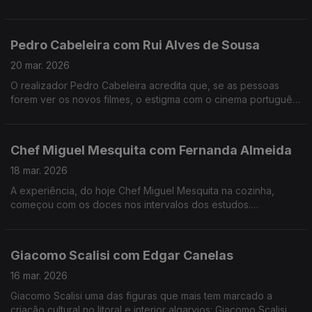
recordações, ternura e muito boa música. Muito fizeram eles.
Pedro Cabeleira com Rui Alves de Sousa
20 mar. 2026
O realizador Pedro Cabeleira acredita que, se as pessoas
forem ver os novos filmes, o estigma com o cinema português
vai acabar, e tem novo filme, oito anos depois do primeiro
"Verão Danado", o "Entroncamento".
Chef Miguel Mesquita com Fernanda Almeida
18 mar. 2026
A experiência, do hoje Chef Miguel Mesquita na cozinha,
começou com os doces nos intervalos dos estudos.
Experiência a que regressou, anos depois de desistir da
carreira como engenheiro.
Giacomo Scalisi com Edgar Canelas
16 mar. 2026
Giacomo Scalisi uma das figuras que mais tem marcado a
criação cultural no litoral e interior algarvios: Giacomo Scalisi,