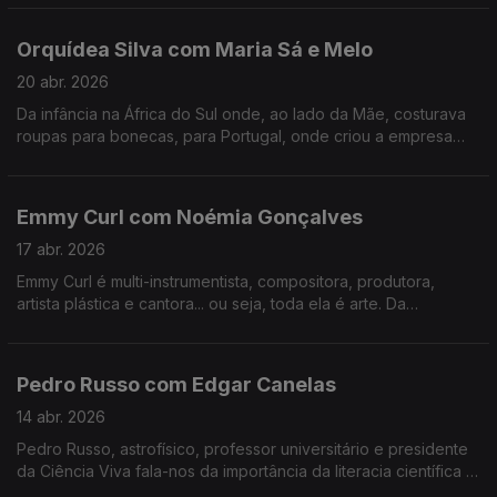
Orquídea Silva com Maria Sá e Melo
20 abr. 2026
Da infância na África do Sul onde, ao lado da Mãe, costurava
roupas para bonecas, para Portugal, onde criou a empresa
que veste hoje os mais galardoados chefs portugueses e
internacionais.
Emmy Curl com Noémia Gonçalves
17 abr. 2026
Emmy Curl é multi-instrumentista, compositora, produtora,
artista plástica e cantora... ou seja, toda ela é arte. Da
experiência na Dinamarca à criação da "Escola Normal" há 20
anos que se contam nesta conversa.
Pedro Russo com Edgar Canelas
14 abr. 2026
Pedro Russo, astrofísico, professor universitário e presidente
da Ciência Viva fala-nos da importância da literacia científica e
da participação pública na ciência, entre outros assuntos.