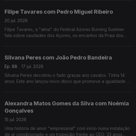
deste ano do Prémio Mário Mesquita.
Filipe Tavares com Pedro Miguel Ribeiro
20 jul. 2026
Filipe Tavares, a "alma" do Festival Azores Burning Summer
fala sobre saudades dos Açores, os encantos da Praia dos
Moínhos e do Porto Formoso, cultura, atlântico, e o Festival
Azores Burning Summer.
Silvana Peres com João Pedro Bandeira
Ep. 88
17 jul. 2026
Silvana Peres decobriu o fado graças aos cavalos. Tinha 14
anos. Este ano lançou novo disco que promove a igualdade e
a não normalização dos discursos de ódio.
Alexandra Matos Gomes da Silva com Noémia
Gonçalves
15 jul. 2026
Uma história de amor "empresarial" com início numa instalação
de ar condicionado e um tropeção frente ao CEO, 33 anos