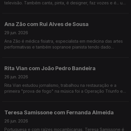
televisão. Também canta, pinta, é designer, faz vozes e é... um
homem de família. Nesta conversa fala de percalços da vida e
do otimismo que o caracteriza.
Ana Zão com Rui Alves de Sousa
29 jun. 2026
Ana Zão é médica fisiatra, especialista em medicina das artes
performativas e também sopranoe pianista tendo dado
concertos em vários países. As experiências de vida e
cuidados de saúde nos artistas e de como envelhecer.
Rita Vian com João Pedro Bandeira
26 jun. 2026
Rita Vian estudou jornalismo, trabalhou na restauração e a
primeira "prova de fogo" na música foi a Operação Triunfo em
2010. Agora explora a eletrónica e o canto tradicional
português em "Liga Dura".
Teresa Samissone com Fernanda Almeida
26 jun. 2026
Portuguesa e com raízes moçambicanas, Teresa Samissone é