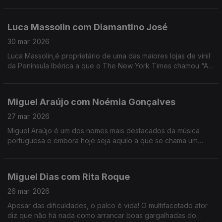
director artístico do festival, que vive há 20 anos em Portugal.
Luca Massolin com Diamantino José
30 mar. 2026
Luca Massolin,é proprietário de uma das maiores lojas de vinil
da Península Ibérica a que o The New York Times chamou “A
Meca dos colecionadores de vinil”.
Miguel Araújo com Noémia Gonçalves
27 mar. 2026
Miguel Araújo é um dos nomes mais destacados da música
portuguesa e embora hoje seja aquilo a que se chama um
animal de palco, começar a cantar foi um ato de coragem e de
superação de uma timidez quase paralisante.
Miguel Dias com Rita Roque
26 mar. 2026
Apesar das dificuldades, o palco é vida! O multifacetado ator
diz que não há nada como arrancar boas gargalhadas do