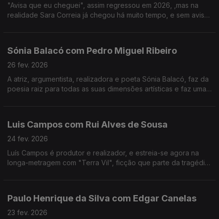
"Avisa que eu cheguei", assim regressou em 2026, ,mas na
realidade Sara Correia já chegou há muito tempo, e sem aviso
conquistou os portugueses.O fado é a sua vida, a sua tábua
de salvação, o seu tudo!
Sónia Balacó com Pedro Miguel Ribeiro
26 fev. 2026
A atriz, argumentista, realizadora e poeta Sónia Balacó, faz da
poesia raiz para todas as suas dimensões artísticas e faz uma
viagem por várias artes ao sabor de versos e, também, de
gastronomia típica portuguesa.
Luis Campos com Rui Alves de Sousa
24 fev. 2026
Luís Campos é produtor e realizador, e estreia-se agora na
longa-metragem com "Terra Vil", ficção que parte da tragédia
de Entre-os-Rios, que aconteceu há 25 anos.
Paulo Henrique da Silva com Edgar Canelas
23 fev. 2026