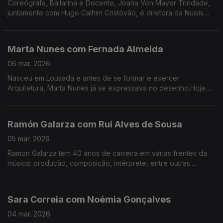
Coreógrafa, Bailarina e Docente, Joana Von Mayer Trindade,
juntamente com Hugo Calhim Cristóvão, é diretora da Nuisis
ZoBoP – Companhia de dança contemporânea sediada no
Porto desde 2004.
Marta Nunes com Fernada Almeida
06 mar. 2026
Nasceu em Lousada e antes de se formar e exercer
Arquitetura, Marta Nunes já se expressava no desenho.Hoje
vive finalmente da ilustração que se revela por linhas
delicadas e simples.
Ramón Galarza com Rui Alves de Sousa
05 mar. 2026
Ramón Galarza tem 40 anos de carreira em várias frentes da
música: produção, composição, intérprete, entre outras.
Trabalhou com a maioria dos músicos portugueses... e revela
algumas surpresas.
Sara Correia com Noémia Gonçalves
04 mar. 2026