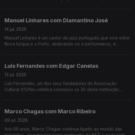
mais velho, da Couto. Alexandra Matos Gomes da Silva é a
empresária que mudou tudo por amor.
Manuel Linhares com Diamantino José
14 jul. 2026
Manuel Linhares é um cantor de jazz português que vive entre
Nova Iorque e o Porto, dedicando-se à performance, à
composição e ao ensino. Trabalhou e estudou com grandes
músicos internacionais.
Luis Fernandes com Edgar Canelas
13 jul. 2026
Luís Fernandes, um dos seus fundadores da Associação
Cultural d’Orfeu celebra connosco os 30 desta instituição.
Nesta mesa também se contam histórias de viagens por muitas
e variadas artes.
Marco Chagas com Marco Ribeiro
09 jul. 2026
Aos 69 anos, Marco Chagas continua ligado ao mundo das
bicicletas... na natureza como praticante de BTT e na tv como