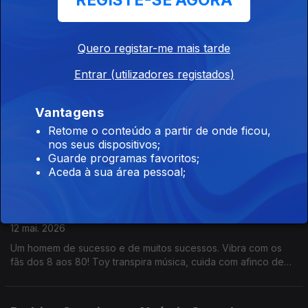
REGISTE-SE AGORA
Paulo Pimenta com Diamantino José
14 mai. 2026
Paulo Pimenta é fotojornalista do jornal Público há mais de 20
Quero registar-me mais tarde
anos. Já recebeu vários prémios, é autor de diversos livros e
participa em exposições individuais ou de grupo. Para ele,
Entrar (utilizadores registados)
fotografar é o ar que respira.
Bernanrdo Emídio com Noémia Gonçalves
Vantagens
13 mai. 2026
Retome o conteúdo a partir de onde ficou,
nos seus dispositivos;
Tem uma carreira a solo, faz parte dos Adiafa desde os 17
Guarde programas favoritos;
anos, estudou jazz, é ensaiador de grupos vocais, um deles
Aceda à sua área pessoal;
no estabelecimento prisional de Évora. Bernardo Emídio tem o
cante alentejano no ADN.
Toy com Rita Roque
12 mai. 2026
Um homem de sucesso e de muitos sucessos. Vibra com os
fãs dos 8 aos 80! Toy transpira música, cuida com afinco de
família e amigos e vive intensamente a política. Uma conversa
com cantoria, reflexão, amor e sushi.