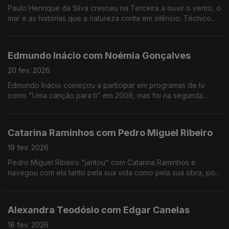
Paulo Henrique da Silva cresceu na Terceira a ouvir o vento, o
mar e as histórias que a natureza conta em silêncio. Técnico
de som da RTP Açores, tornou-se muito mais do que isso:
tornou-se um guardador de memórias.
Edmundo Inácio com Noémia Gonçalves
20 fev. 2026
Edmundo Inácio começou a participar em programas de tv
como "Uma canção para ti" em 2009, mas foi na segunda
participação no The Voice que decidiu que a sua sonoridade
juntaria o tradicional ao contemporâneo.
Catarina Raminhos com Pedro Miguel Ribeiro
19 fev. 2026
Pedro Miguel Ribeiro "jantou" com Catarina Raminhos e
navegou com ela tanto pela sua vida como pela sua obra, pois
ambas se misturam sempre. Conheça melhor esta "eterna
jovem" de 14 anos.
Alexandra Teodósio com Edgar Canelas
18 fev. 2026