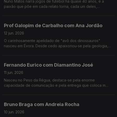
Nuno Matos narra jogos de futebol há quase 40 anos, e a
paixão que põe em cada relato torna, cada um deles,
memorável e inesquecível.
Prof Galopim de Carbalho com Ana Jordão
12 jun. 2026
O carinhosamente apelidado de "avô dos dinossauros"
nasceu em Évora. Desde cedo apaixonou-se pela geologia,
mas também gosta de cozinhar. Aos 95 o prof. António Galopim
de Carvalho não pára.
Fernando Eurico com Diamantino José
11 jun. 2026
Nasceu no Peso da Régua, destaca-se pela enorme
capacidade de comunicação e pela entrega que coloca m
cada transmissão desportiva. Fernando Eurico "grita que é
golo" no seu 4º mundial.
Bruno Braga com Andreia Rocha
10 jun. 2026