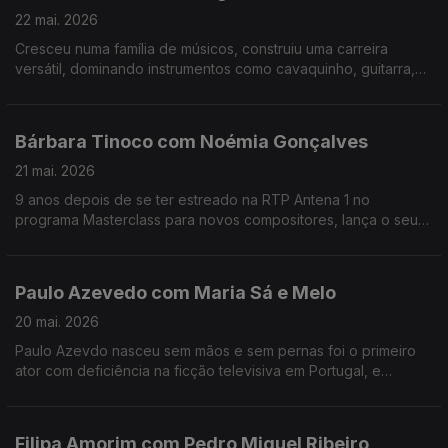
22 mai. 2026
Cresceu numa família de músicos, construiu uma carreira
versátil, dominando instrumentos como cavaquinho, guitarra,
violão e baixo. Tuniko Goulart é um músico brasileiro radicado
no Algarve há mais de 20 anos.
Bárbara Tinoco com Noémia Gonçalves
21 mai. 2026
9 anos depois de se ter estreado na RTP Antena 1 no
programa Masterclass para novos compositores, lança o seu
3º albúm, uma história dedicada à filha.No Mesa Para Dois
Bárbara Tinoco faz o balanço a estes anos.
Paulo Azevedo com Maria Sá e Melo
20 mai. 2026
Paulo Azevdo nasceu sem mãos e sem pernas foi o primeiro
ator com deficiência na ficção televisiva em Portugal, e
continua a seguir o seu caminho no Teatro e também nas
palestras.
Filipa Amorim com Pedro Miguel Ribeiro