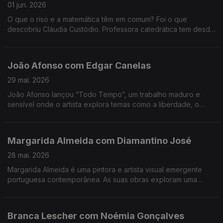
01 jun. 2026
O que o riso e a matemática têm em comum? Foi o que
descobriu Cláudia Custódio. Professora catedrática tem desde
sempre um fascínio pela área do humor, e decidiu pôr mãos à
obra e juntar isso à matemática.
João Afonso com Edgar Canelas
29 mai. 2026
João Afonso lançou “Todo Tempo”, um trabalho maduro e
sensível onde o artista explora temas como a liberdade, o
amor e a saudade, cruzando influências da música portuguesa
com memórias das suas origens moçambicanas.
Margarida Almeida com Diamantino José
28 mai. 2026
Margarida Almeida é uma pintora e artista visual emergente
portuguesa contemporânea. As suas obras exploram uma
"pintura que sangra e respira", caracterizada por cores fortes
e traços expressivos.
Branca Lescher com Noémia Gonçalves