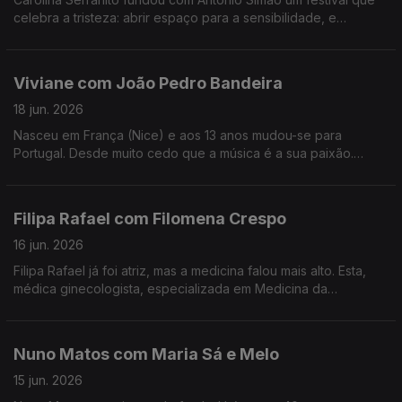
celebra a tristeza: abrir espaço para a sensibilidade, e
encontrar a beleza da tristeza. é o objectivo do Triste Para
Sempre.
Viviane com João Pedro Bandeira
18 jun. 2026
Nasceu em França (Nice) e aos 13 anos mudou-se para
Portugal. Desde muito cedo que a música é a sua paixão.
Formou os Entre Aspas, integrou vários projetos e a solo já
leva 21 anos de carreira.
Filipa Rafael com Filomena Crespo
16 jun. 2026
Filipa Rafael já foi atriz, mas a medicina falou mais alto. Esta,
médica ginecologista, especializada em Medicina da
Reprodução diz ser uma pessoa positiva, que gosta de
experiências gastronómicas.
Nuno Matos com Maria Sá e Melo
15 jun. 2026