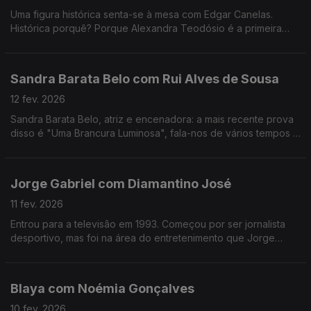
Uma figura histórica senta-se à mesa com Edgar Canelas.
Histórica porquê? Porque Alexandra Teodósio é a primeira
mulher a ser eleita como Reitora da Universidade do Algarve.
Sandra Barata Belo com Rui Alves de Sousa
12 fev. 2026
Sandra Barata Belo, atriz e encenadora: a mais recente prova
disso é "Uma Brancura Luminosa", fala-nos de vários tempos e
memórias de uma artista que desde cedo quis ser
independente.
Jorge Gabriel com Diamantino José
11 fev. 2026
Entrou para a televisão em 1993. Começou por ser jornalista
desportivo, mas foi na área do entretenimento que Jorge
Gabriel ganhou mais notoriedade, chegando mesmo a ganhar
o globo de ouro em 2004.
Blaya com Noémia Gonçalves
10 fev. 2026