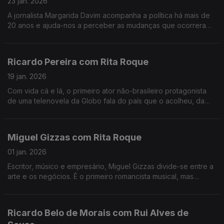
23 jan. 2026
A jornalista Margarida Davim acompanha a política há mais de
20 anos e ajuda-nos a perceber as mudanças que ocorreram
nos últimos tempos, numa conversa onda fala do processo de
salvamento da revista Visão, onde trabalha.
Ricardo Pereira com Rita Roque
19 jan. 2026
Com vida cá e lá, o primeiro ator não-brasileiro protagonista
de uma telenovela da Globo fala do país que o acolheu, da
família, que está sempre na frente, e do trabalho a que se
dedica com a máxima dedicação e entrega.
Miguel Gizzas com Rita Roque
01 jan. 2026
Escritor, músico e empresário, Miguel Gizzas divide-se entre a
arte e os negócios. É o primeiro romancista musical, mas
prefere dizer que é um criativo analítico. Uma conversa que
antecede o lançamento de um novo disco.
Ricardo Belo de Morais com Rui Alves de