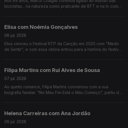
Aos 69 anos, Marco Chagas continua ligado ao mundo das
bicicletas... na natureza como praticante de BTT e na tv como
comentador da RTP.
Até 2012, foi o ciclista com mais vitórias na Volta a Portugal,
foram 4.
Elisa com Noémia Gonçalves
08 jul. 2026
Elisa venceu o Festival RTP da Canção em 2020 com "Medo
de Sentir", e com essa vitória entrou para a história do festival,
não apenas por ter ganho mas por ter o sonho Eurovisão
"confinado" ao YouTube.
Filipa Martins com Rui Alves de Sousa
07 jul. 2026
Ao quinto romance, Filipa Martins conversou com a sua
biografia familiar. "No Meu Fim Está o Meu Começo", partiu de
histórias familiares que a escritora se habituou a ouvir ao longo
dos anos.
Helena Carreiras com Ana Jordão
06 jul. 2026