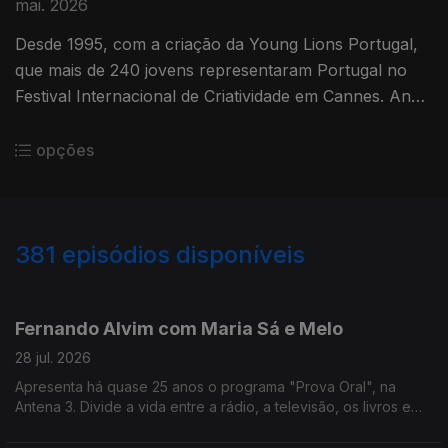
mai. 2026
Desde 1995, com a criação da Young Lions Portugal,
que mais de 240 jovens representaram Portugal no
Festival Internacional de Criatividade em Cannes. Ana
Paula Costa acompanha esta história há 30 anos.
opções
381
episódios disponíveis
941154
936966
931104
926453
918621
913230
908019
895047
888422
Fernando Alvim com Maria Sá e Melo
28 jul. 2026
Apresenta há quase 25 anos o programa "Prova Oral", na
Antena 3. Divide a vida entre a rádio, a televisão, os livros e
também a música, uma das grandes paixões que lhe ocupa
largo tempo como DJ. Diz que sempre foi livre.