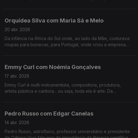
tudo o que há de bom numa mesa minhota.
Orquídea Silva com Maria Sá e Melo
20 abr. 2026
Da infância na África do Sul onde, ao lado da Mãe, costurava
roupas para bonecas, para Portugal, onde criou a empresa
que veste hoje os mais galardoados chefs portugueses e
internacionais.
Emmy Curl com Noémia Gonçalves
17 abr. 2026
Emmy Curl é multi-instrumentista, compositora, produtora,
artista plástica e cantora... ou seja, toda ela é arte. Da
experiência na Dinamarca à criação da "Escola Normal" há 20
anos que se contam nesta conversa.
Pedro Russo com Edgar Canelas
14 abr. 2026
Pedro Russo, astrofísico, professor universitário e presidente
da Ciência Viva fala-nos da importância da literacia científica e