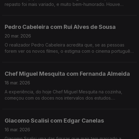
repasto foi mais variado, e muito bem-humorado. Houve
recordações, ternura e muito boa música. Muito fizeram eles.
Pedro Cabeleira com Rui Alves de Sousa
20 mar. 2026
O realizador Pedro Cabeleira acredita que, se as pessoas
forem ver os novos filmes, o estigma com o cinema português
vai acabar, e tem novo filme, oito anos depois do primeiro
"Verão Danado", o "Entroncamento".
Chef Miguel Mesquita com Fernanda Almeida
18 mar. 2026
A experiência, do hoje Chef Miguel Mesquita na cozinha,
começou com os doces nos intervalos dos estudos.
Experiência a que regressou, anos depois de desistir da
carreira como engenheiro.
Giacomo Scalisi com Edgar Canelas
16 mar. 2026
Giacomo Scalisi uma das figuras que mais tem marcado a