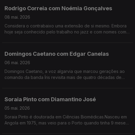
Rodrigo Correia com Noémia Gonçalves
08 mai. 2026
Considera o contrabaixo uma extensão de si mesmo. Embora
hoje seja conhecido pelo trabalho no jazz e com nomes como
Carolina Deslandes, Mizzy Miles entre outros, mas nem sempre
a sua versatilidade foi validada.
Domingos Caetano com Edgar Canelas
06 mai. 2026
Domingos Caetano, a voz algarvia que marcou gerações ao
comando da banda Íris revisita mais de quatro décadas de
estrada com humor, franqueza e aquele sotaque do Sul que é
quase uma assinatura artística.
Soraia Pinto com Diamantino José
05 mai. 2026
Soraia Pinto é doutorada em Ciências Biomédicas.Nasceu em
Angola em 1975, mas veio para o Porto quando tinha 9 meses.
O facto de ser filha de “retornados” ensinou-a a ter a
resiliência como um lema de vida.