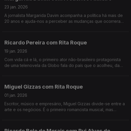
23 jan. 2026
A jornalista Margarida Davim acompanha a política há mais de
20 anos e ajuda-nos a perceber as mudanças que ocorreram
nos últimos tempos, numa conversa onda fala do processo de
salvamento da revista Visão, onde trabalha.
Ricardo Pereira com Rita Roque
19 jan. 2026
Com vida cá e lá, o primeiro ator não-brasileiro protagonista
de uma telenovela da Globo fala do país que o acolheu, da
família, que está sempre na frente, e do trabalho a que se
dedica com a máxima dedicação e entrega.
Miguel Gizzas com Rita Roque
01 jan. 2026
Escritor, músico e empresário, Miguel Gizzas divide-se entre a
arte e os negócios. É o primeiro romancista musical, mas
prefere dizer que é um criativo analítico. Uma conversa que
antecede o lançamento de um novo disco.
Ricardo Belo de Morais com Rui Alves de