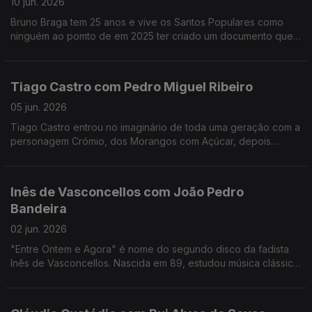
10 jun. 2026
Bruno Braga tem 25 anos e vive os Santos Populares como
ninguém ao pomto de em 2025 ter criado um documento que
viralizou nas redes o "Excel dos Santos".
Tiago Castro com Pedro Miguel Ribeiro
05 jun. 2026
Tiago Castro entrou no imaginário de toda uma geração com a
personagem Crómio, dos Morangos com Açúcar, depois
passou parte da sua vida a mostrar como o seu talento ia muito
além da comédia e da televisão.
Inês de Vasconcellos com João Pedro
Bandeira
02 jun. 2026
"Entre Ontem e Agora" é nome do segundo disco da fadista
Inês de Vasconcellos. Nascida em 89, estudou música clássica,
mas foi o fado que a conquistou definitivamente quando tinha
18 anos.