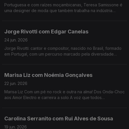
Portuguesa e com raízes moçambicanas, Teresa Samissone é
uma designer de moda que também trabalha na indústria
cinematográfica. Nesta conversa com Fernanda Almeida falam
de inspiração e da herança cultural africana.
Jorge Rivotti com Edgar Canelas
24 jun. 2026
Jorge Rivotti: cantor e compositor, nascido no Brasil, formado
em Portugal, com um percurso marcado pela diversidade
cultural que tem passado pelo teatro, pela televisão e por
outros campos de criação
Marisa Liz com Noémia Gonçalves
22 jun. 2026
Marisa Liz Com um pé no rock e outra na alma! Dos Onda-Choc
aos Amor Electro e carreira a solo A voz que todos
conhecemos e que agora nos canta "Relatos de um coração
confuso".
Carolina Serranito com Rui Alves de Sousa
19 jun. 2026