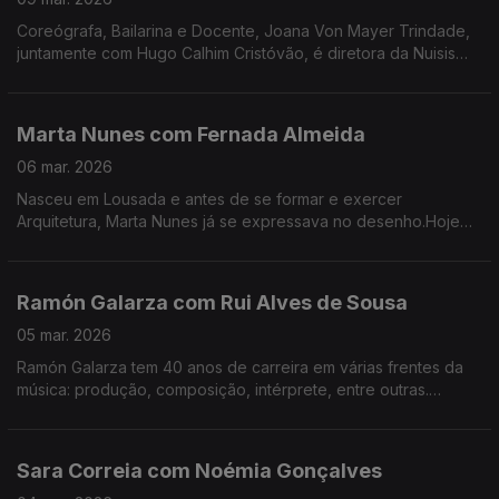
Coreógrafa, Bailarina e Docente, Joana Von Mayer Trindade,
juntamente com Hugo Calhim Cristóvão, é diretora da Nuisis
ZoBoP – Companhia de dança contemporânea sediada no
Porto desde 2004.
Marta Nunes com Fernada Almeida
06 mar. 2026
Nasceu em Lousada e antes de se formar e exercer
Arquitetura, Marta Nunes já se expressava no desenho.Hoje
vive finalmente da ilustração que se revela por linhas
delicadas e simples.
Ramón Galarza com Rui Alves de Sousa
05 mar. 2026
Ramón Galarza tem 40 anos de carreira em várias frentes da
música: produção, composição, intérprete, entre outras.
Trabalhou com a maioria dos músicos portugueses... e revela
algumas surpresas.
Sara Correia com Noémia Gonçalves