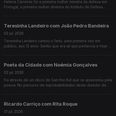
Helena Carreiras foi a primeira mulher ministra da defesa em
Portugal, a primeira mulher diretora do Instituto de Defesa
Nacional e estudou as primeiras mulheres nas forças armadas.
Teresinha Landeiro com João Pedro Bandeira
02 jul. 2026
Teresinha Landeiro cantou o fado, pela primeira vez em
público, aos 12 anos. Sentiu que era ali que pertencia e hoje é
uma das fadistas mais aclamadas da nova geração, com
tradição e inovação de mãos dadas.
Poeta da Cidade com Noémia Gonçalves
02 jul. 2026
Foi através de um disco de Sam the Kid que se apaixonou pela
poesia. No percurso de improbabilidades deste dizedor de
poesia, apesar de ter participado num talent show da tv, foi no
Tik Tok que se destacou.
Ricardo Carriço com Rita Roque
01 jul. 2026