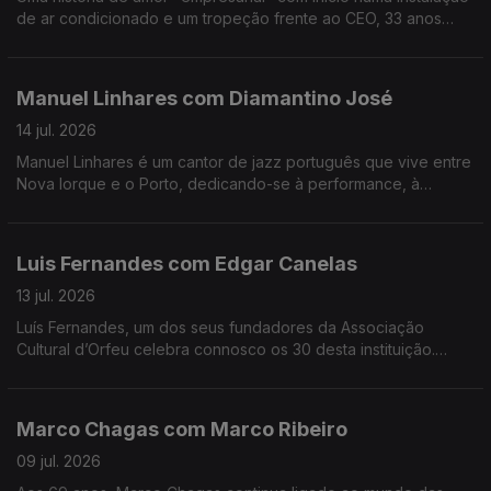
de ar condicionado e um tropeção frente ao CEO, 33 anos
mais velho, da Couto. Alexandra Matos Gomes da Silva é a
empresária que mudou tudo por amor.
Manuel Linhares com Diamantino José
14 jul. 2026
Manuel Linhares é um cantor de jazz português que vive entre
Nova Iorque e o Porto, dedicando-se à performance, à
composição e ao ensino. Trabalhou e estudou com grandes
músicos internacionais.
Luis Fernandes com Edgar Canelas
13 jul. 2026
Luís Fernandes, um dos seus fundadores da Associação
Cultural d’Orfeu celebra connosco os 30 desta instituição.
Nesta mesa também se contam histórias de viagens por muitas
e variadas artes.
Marco Chagas com Marco Ribeiro
09 jul. 2026