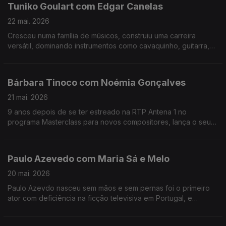
Tuniko Goulart com Edgar Canelas
22 mai. 2026
Cresceu numa família de músicos, construiu uma carreira
versátil, dominando instrumentos como cavaquinho, guitarra,
violão e baixo. Tuniko Goulart é um músico brasileiro radicado
no Algarve há mais de 20 anos.
Bárbara Tinoco com Noémia Gonçalves
21 mai. 2026
9 anos depois de se ter estreado na RTP Antena 1 no
programa Masterclass para novos compositores, lança o seu
3º albúm, uma história dedicada à filha.No Mesa Para Dois
Bárbara Tinoco faz o balanço a estes anos.
Paulo Azevedo com Maria Sá e Melo
20 mai. 2026
Paulo Azevdo nasceu sem mãos e sem pernas foi o primeiro
ator com deficiência na ficção televisiva em Portugal, e
continua a seguir o seu caminho no Teatro e também nas
palestras.