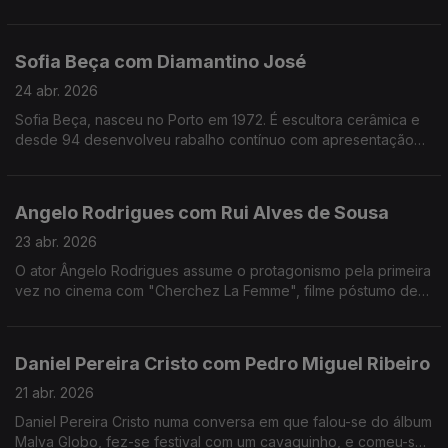
apaixonado pela música.Formado em arquitetura,costuma
fazer uma viagem sozinho antes de gravar um disco
Sofia Beça com Diamantino José
24 abr. 2026
Sofia Beça, nasceu no Porto em 1972. É escultora cerâmica e
desde 94 desenvolveu rabalho contínuo com apresentação
regular em exposições individuais e coletivas, em Portugal e
no estrangeiro.
Angelo Rodrigues com Rui Alves de Sousa
23 abr. 2026
O ator Ângelo Rodrigues assume o protagonismo pela primeira
vez no cinema com "Cherchez La Femme", filme póstumo de
António da Cunha Telles que se inspira n'"A Confissão de
Lúcio" de Mário de Sá-Carneiro.
Daniel Pereira Cristo com Pedro Miguel Ribeiro
21 abr. 2026
Daniel Pereira Cristo numa conversa em que falou-se do álbum
Malva Globo, fez-se festival com um cavaquinho, e comeu-se