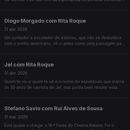
da participação pública na ciência, entre outros assuntos.
Diogo Morgado com Rita Roque
13 abr. 2026
Um contador e escutador de estórias, que não se deslumbra
com o sonho americano, vê-o antes como uma passagem para
a margem do esclarecimento. É um dos mais reconhecidos
atores, mas continua sem saber lidar com o elogio.
Jel com Rita Roque
01 abr. 2026
Quem te viu e quem te vê é o nome do espetáculo que marca
os 30 anos de carreira de Jel, mas podia bem resumir esta
conversa com o comediante que deu e dá vida a
personagens inesquecíveis.
Stefano Savio com Rui Alves de Sousa
31 mar. 2026
Está quase a chegar a 19.ª Festa do Cinema Italiano. Foi o