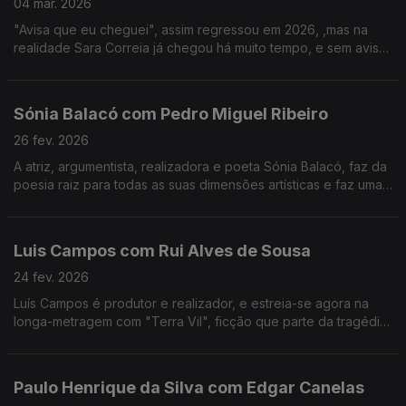
04 mar. 2026
"Avisa que eu cheguei", assim regressou em 2026, ,mas na
realidade Sara Correia já chegou há muito tempo, e sem aviso
conquistou os portugueses.O fado é a sua vida, a sua tábua
de salvação, o seu tudo!
Sónia Balacó com Pedro Miguel Ribeiro
26 fev. 2026
A atriz, argumentista, realizadora e poeta Sónia Balacó, faz da
poesia raiz para todas as suas dimensões artísticas e faz uma
viagem por várias artes ao sabor de versos e, também, de
gastronomia típica portuguesa.
Luis Campos com Rui Alves de Sousa
24 fev. 2026
Luís Campos é produtor e realizador, e estreia-se agora na
longa-metragem com "Terra Vil", ficção que parte da tragédia
de Entre-os-Rios, que aconteceu há 25 anos.
Paulo Henrique da Silva com Edgar Canelas