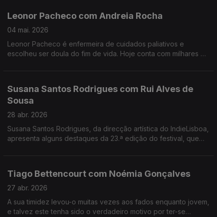
Leonor Pacheco com Andreia Rocha
04 mai. 2026
Leonor Pacheco é enfermeira de cuidados paliativos e
escolheu ser doula do fim de vida. Hoje conta com milhares de
pessoas que seguem a conta @todoschegamosaofim. Esta é
também uma conversa sobre a finitude da vida.
Susana Santos Rodrigues com Rui Alves de
Sousa
28 abr. 2026
Susana Santos Rodrigues, da direcção artística do IndieLisboa,
apresenta alguns destaques da 23.ª edição do festival, que
regressa de 30 de Abril a 10 de Maio. Um jantar numa tasca
com um "twist".
Tiago Bettencourt com Noémia Gonçalves
27 abr. 2026
A sua timidez levou-o muitas vezes aos fados enquanto jovem,
e talvez este tenha sido o verdadeiro motivo por ter-se