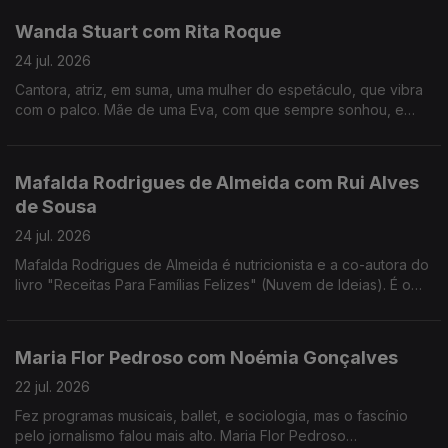
Wanda Stuart com Rita Roque
24 jul. 2026
Cantora, atriz, em suma, uma mulher do espetáculo, que vibra
com o palco. Mãe de uma Eva, com que sempre sonhou, e
dona de uma vida bem vivida. Wanda Stuart, a mulher que leva
tudo à frente, também gosta do sossego.
Mafalda Rodrigues de Almeida com Rui Alves
de Sousa
24 jul. 2026
Mafalda Rodrigues de Almeida é nutricionista e a co-autora do
livro "Receitas Para Famílias Felizes" (Nuvem de Ideias). É o
mote para um jantar com Rui Alves de Sousa sobre a nossa
relação com os alimentos em família.
Maria Flor Pedroso com Noémia Gonçalves
22 jul. 2026
Fez programas musicais, ballet, e sociologia, mas o fascínio
pelo jornalismo falou mais alto. Maria Flor Pedroso