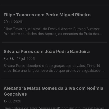
reivindicativa, assertiva, sensível, curiosa, é a vencedora
deste ano do Prémio Mário Mesquita.
Filipe Tavares com Pedro Miguel Ribeiro
20 jul. 2026
Filipe Tavares, a "alma" do Festival Azores Burning Summer
fala sobre saudades dos Açores, os encantos da Praia dos
Moínhos e do Porto Formoso, cultura, atlântico, e o Festival
Azores Burning Summer.
Silvana Peres com João Pedro Bandeira
Ep. 88
17 jul. 2026
Silvana Peres decobriu o fado graças aos cavalos. Tinha 14
anos. Este ano lançou novo disco que promove a igualdade e
a não normalização dos discursos de ódio.
Alexandra Matos Gomes da Silva com Noémia
Gonçalves
15 jul. 2026
Uma história de amor "empresarial" com início numa instalação