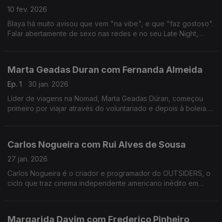
10 fev. 2026
Blaya há muito avisou que vem "na vibe", e que "faz gostoso".
Falar abertamente de sexo nas redes e no seu Late Night,
colocou-a no olho do furacão das polémicas, das quais anda a
tentar resguardar-se nos últimos tempos.
Marta Geadas Duran com Fernanda Almeida
Ep. 1
30 jan. 2026
Líder de viagens na Nomad, Marta Geadas Dúran, começou
primeiro por viajar através do voluntariado e depois à boleia.
Percorreu mundo, a maior parte das vezes sozinha, e foi
encontrando lugares muito especiais.
Carlos Nogueira com Rui Alves de Sousa
27 jan. 2026
Carlos Nogueira é o criador e programador do OUTSIDERS, o
ciclo que traz cinema independente americano inédito em
Portugal. Nesta conversa, alguns dos 12 filmes desta edição e
uma abordagem ao futuro do cinema português.
Margarida Davim com Frederico Pinheiro