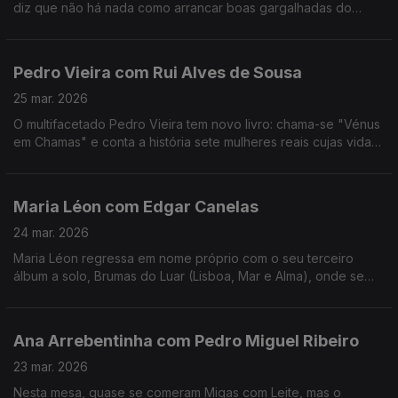
diz que não há nada como arrancar boas gargalhadas do
público. No ADN traz Musicais e Revista e para comemorar 30
anos de carreira há "Ai Que Nervos".
Pedro Vieira com Rui Alves de Sousa
25 mar. 2026
O multifacetado Pedro Vieira tem novo livro: chama-se "Vénus
em Chamas" e conta a história sete mulheres reais cujas vidas
foram adulteradas na História escrita pelos homens, ao longo
dos séculos.
Maria Léon com Edgar Canelas
24 mar. 2026
Maria Léon regressa em nome próprio com o seu terceiro
álbum a solo, Brumas do Luar (Lisboa, Mar e Alma), onde se
destaca também como autora e compositora.
Ana Arrebentinha com Pedro Miguel Ribeiro
23 mar. 2026
Nesta mesa, quase se comeram Migas com Leite, mas o