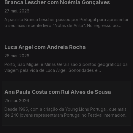
Branca Lescher com Noémia Gonçalves
27 mai. 2026
A paulista Branca Lescher passou por Portugal para apresentar
o seu mais recente livro "Notas de Anita". No regresso ao
nosso país uma conversa que nos leva da infãncia em plena
ditadura militar aos dias de hoje.
Luca Argel com Andreia Rocha
26 mai. 2026
Porto, São Miguel e Minas Gerais são 3 pontos geográficos da
viagem pela vida de Luca Argel. Sonoridades e
gostos gastronómicos de um carioca que se apaixonou pela
Invicta e a poesia portuguesa.
Ana Paula Costa com Rui Alves de Sousa
25 mai. 2026
Desde 1995, com a criação da Young Lions Portugal, que mais
de 240 jovens representaram Portugal no Festival Internacional
de Criatividade em Cannes. Ana Paula Costa acompanha esta
história há 30 anos.