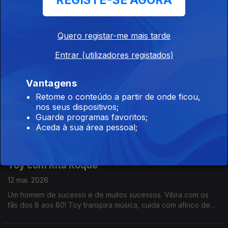
REGISTE-SE AGORA
Paulo Pimenta com Diamantino José
14 mai. 2026
Quero registar-me mais tarde
Paulo Pimenta é fotojornalista do jornal Público há mais de 20
anos. Já recebeu vários prémios, é autor de diversos livros e
Entrar (utilizadores registados)
participa em exposições individuais ou de grupo. Para ele,
fotografar é o ar que respira.
Vantagens
Bernanrdo Emídio com Noémia Gonçalves
Retome o conteúdo a partir de onde ficou,
13 mai. 2026
nos seus dispositivos;
Guarde programas favoritos;
Tem uma carreira a solo, faz parte dos Adiafa desde os 17
Aceda à sua área pessoal;
anos, estudou jazz, é ensaiador de grupos vocais, um deles
no estabelecimento prisional de Évora. Bernardo Emídio tem o
cante alentejano no ADN.
Toy com Rita Roque
12 mai. 2026
Um homem de sucesso e de muitos sucessos. Vibra com os
fãs dos 8 aos 80! Toy transpira música, cuida com afinco de
família e amigos e vive intensamente a política. Uma conversa
com cantoria, reflexão, amor e sushi.