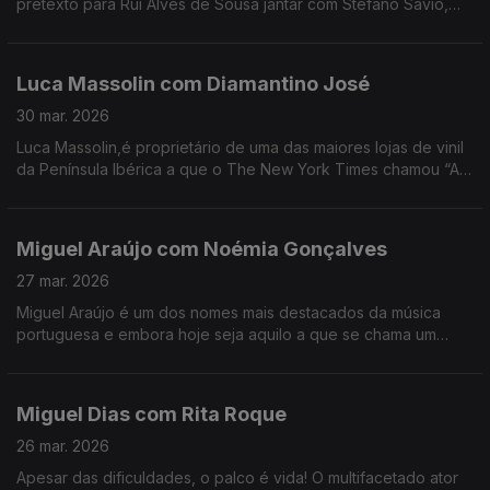
pretexto para Rui Alves de Sousa jantar com Stefano Savio,
director artístico do festival, que vive há 20 anos em Portugal.
Luca Massolin com Diamantino José
30 mar. 2026
Luca Massolin,é proprietário de uma das maiores lojas de vinil
da Península Ibérica a que o The New York Times chamou “A
Meca dos colecionadores de vinil”.
Miguel Araújo com Noémia Gonçalves
27 mar. 2026
Miguel Araújo é um dos nomes mais destacados da música
portuguesa e embora hoje seja aquilo a que se chama um
animal de palco, começar a cantar foi um ato de coragem e de
superação de uma timidez quase paralisante.
Miguel Dias com Rita Roque
26 mar. 2026
Apesar das dificuldades, o palco é vida! O multifacetado ator