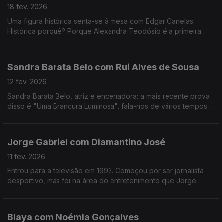
18 fev. 2026
Uma figura histórica senta-se à mesa com Edgar Canelas.
Histórica porquê? Porque Alexandra Teodósio é a primeira
mulher a ser eleita como Reitora da Universidade do Algarve.
Sandra Barata Belo com Rui Alves de Sousa
12 fev. 2026
Sandra Barata Belo, atriz e encenadora: a mais recente prova
disso é "Uma Brancura Luminosa", fala-nos de vários tempos e
memórias de uma artista que desde cedo quis ser
independente.
Jorge Gabriel com Diamantino José
11 fev. 2026
Entrou para a televisão em 1993. Começou por ser jornalista
desportivo, mas foi na área do entretenimento que Jorge
Gabriel ganhou mais notoriedade, chegando mesmo a ganhar
o globo de ouro em 2004.
Blaya com Noémia Gonçalves