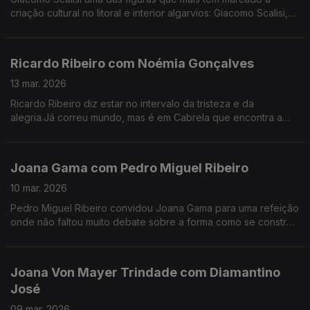
criação cultural no litoral e interior algarvios: Giacomo Scalisi,
cofundador do projeto Lavrar o Mar – As Artes no Alto da
Serra.
Ricardo Ribeiro com Noémia Gonçalves
13 mar. 2026
Ricardo Ribeiro diz estar no intervalo da tristeza e da
alegria.Já correu mundo, mas é em Cabrela que encontra a
paz.Desde muito jovem ia aos fados com a tia e tinha como
fonte de inspiração a sua mãe.
Joana Gama com Pedro Miguel Ribeiro
10 mar. 2026
Pedro Miguel Ribeiro convidou Joana Gama para uma refeição
onde não faltou muito debate sobre a forma como se constrói
um espetáculo de Stand-up Comedy.
Joana Von Mayer Trindade com Diamantino
José
09 mar. 2026