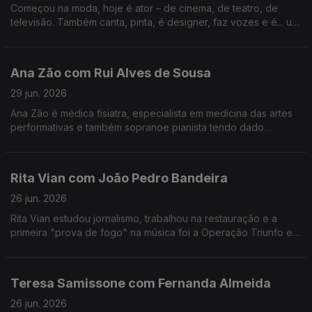
Começou na moda, hoje é ator – de cinema, de teatro, de
televisão. Também canta, pinta, é designer, faz vozes e é... um
homem de família. Nesta conversa fala de percalços da vida e
do otimismo que o caracteriza.
Ana Zão com Rui Alves de Sousa
29 jun. 2026
Ana Zão é médica fisiatra, especialista em medicina das artes
performativas e também sopranoe pianista tendo dado
concertos em vários países. As experiências de vida e
cuidados de saúde nos artistas e de como envelhecer.
Rita Vian com João Pedro Bandeira
26 jun. 2026
Rita Vian estudou jornalismo, trabalhou na restauração e a
primeira "prova de fogo" na música foi a Operação Triunfo em
2010. Agora explora a eletrónica e o canto tradicional
português em "Liga Dura".
Teresa Samissone com Fernanda Almeida
26 jun. 2026