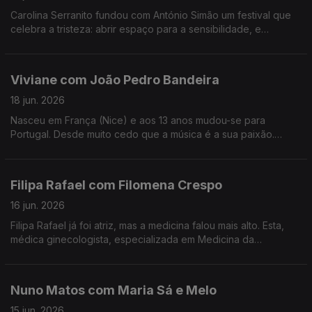
Carolina Serranito fundou com António Simão um festival que
celebra a tristeza: abrir espaço para a sensibilidade, e
encontrar a beleza da tristeza. é o objectivo do Triste Para
Sempre.
Viviane com João Pedro Bandeira
18 jun. 2026
Nasceu em França (Nice) e aos 13 anos mudou-se para
Portugal. Desde muito cedo que a música é a sua paixão.
Formou os Entre Aspas, integrou vários projetos e a solo já
leva 21 anos de carreira.
Filipa Rafael com Filomena Crespo
16 jun. 2026
Filipa Rafael já foi atriz, mas a medicina falou mais alto. Esta,
médica ginecologista, especializada em Medicina da
Reprodução diz ser uma pessoa positiva, que gosta de
experiências gastronómicas.
Nuno Matos com Maria Sá e Melo
15 jun. 2026