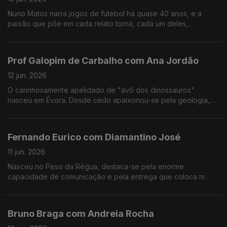
Nuno Matos narra jogos de futebol há quase 40 anos, e a
paixão que põe em cada relato torna, cada um deles,
memorável e inesquecível.
Prof Galopim de Carbalho com Ana Jordão
12 jun. 2026
O carinhosamente apelidado de "avô dos dinossauros"
nasceu em Évora. Desde cedo apaixonou-se pela geologia,
mas também gosta de cozinhar. Aos 95 o prof. António Galopim
de Carvalho não pára.
Fernando Eurico com Diamantino José
11 jun. 2026
Nasceu no Peso da Régua, destaca-se pela enorme
capacidade de comunicação e pela entrega que coloca m
cada transmissão desportiva. Fernando Eurico "grita que é
golo" no seu 4º mundial.
Bruno Braga com Andreia Rocha