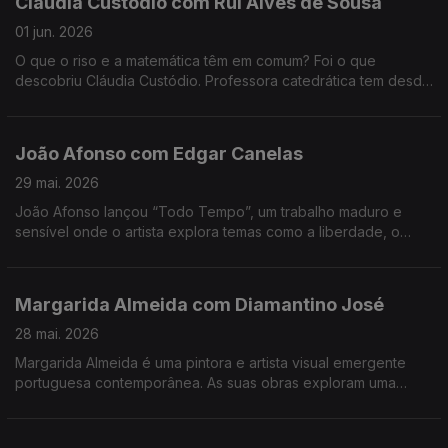
Cláudia Custódio com Rui Alves de Sousa
01 jun. 2026
O que o riso e a matemática têm em comum? Foi o que
descobriu Cláudia Custódio. Professora catedrática tem desde
sempre um fascínio pela área do humor, e decidiu pôr mãos à
obra e juntar isso à matemática.
João Afonso com Edgar Canelas
29 mai. 2026
João Afonso lançou “Todo Tempo”, um trabalho maduro e
sensível onde o artista explora temas como a liberdade, o
amor e a saudade, cruzando influências da música portuguesa
com memórias das suas origens moçambicanas.
Margarida Almeida com Diamantino José
28 mai. 2026
Margarida Almeida é uma pintora e artista visual emergente
portuguesa contemporânea. As suas obras exploram uma
"pintura que sangra e respira", caracterizada por cores fortes
e traços expressivos.