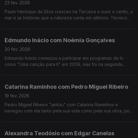
23 fev. 2026
Paulo Henrique da Silva cresceu na Terceira a ouvir o vento, o
mar e as histórias que a natureza conta em silêncio. Técnico
de som da RTP Açores, tornou-se muito mais do que isso:
tornou-se um guardador de memórias.
Edmundo Inácio com Noémia Gonçalves
20 fev. 2026
Edmundo Inácio começou a participar em programas de tv
como "Uma canção para ti" em 2009, mas foi na segunda
participação no The Voice que decidiu que a sua sonoridade
juntaria o tradicional ao contemporâneo.
Catarina Raminhos com Pedro Miguel Ribeiro
19 fev. 2026
Pedro Miguel Ribeiro "jantou" com Catarina Raminhos e
navegou com ela tanto pela sua vida como pela sua obra, pois
ambas se misturam sempre. Conheça melhor esta "eterna
jovem" de 14 anos.
Alexandra Teodósio com Edgar Canelas