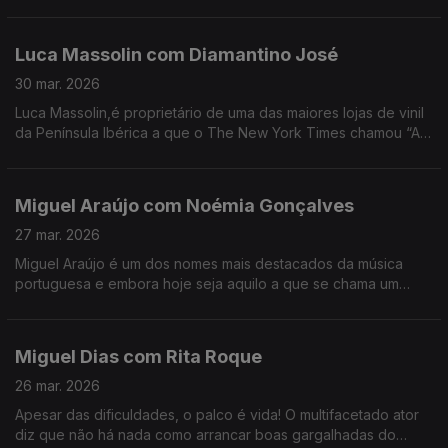
director artístico do festival, que vive há 20 anos em Portugal.
Luca Massolin com Diamantino José
30 mar. 2026
Luca Massolin,é proprietário de uma das maiores lojas de vinil
da Península Ibérica a que o The New York Times chamou “A
Meca dos colecionadores de vinil”.
Miguel Araújo com Noémia Gonçalves
27 mar. 2026
Miguel Araújo é um dos nomes mais destacados da música
portuguesa e embora hoje seja aquilo a que se chama um
animal de palco, começar a cantar foi um ato de coragem e de
superação de uma timidez quase paralisante.
Miguel Dias com Rita Roque
26 mar. 2026
Apesar das dificuldades, o palco é vida! O multifacetado ator
diz que não há nada como arrancar boas gargalhadas do