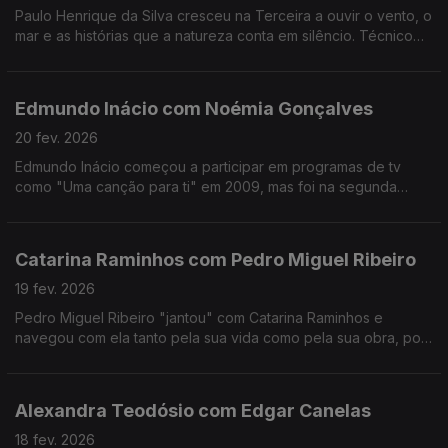
Paulo Henrique da Silva cresceu na Terceira a ouvir o vento, o
mar e as histórias que a natureza conta em silêncio. Técnico
de som da RTP Açores, tornou-se muito mais do que isso:
tornou-se um guardador de memórias.
Edmundo Inácio com Noémia Gonçalves
20 fev. 2026
Edmundo Inácio começou a participar em programas de tv
como "Uma canção para ti" em 2009, mas foi na segunda
participação no The Voice que decidiu que a sua sonoridade
juntaria o tradicional ao contemporâneo.
Catarina Raminhos com Pedro Miguel Ribeiro
19 fev. 2026
Pedro Miguel Ribeiro "jantou" com Catarina Raminhos e
navegou com ela tanto pela sua vida como pela sua obra, pois
ambas se misturam sempre. Conheça melhor esta "eterna
jovem" de 14 anos.
Alexandra Teodósio com Edgar Canelas
18 fev. 2026