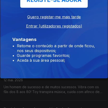
REGISTE-SE AGORA
Paulo Pimenta com Diamantino José
14 mai. 2026
Paulo Pimenta é fotojornalista do jornal Público há mais de 20
Quero registar-me mais tarde
anos. Já recebeu vários prémios, é autor de diversos livros e
participa em exposições individuais ou de grupo. Para ele,
Entrar (utilizadores registados)
fotografar é o ar que respira.
Bernanrdo Emídio com Noémia Gonçalves
Vantagens
13 mai. 2026
Retome o conteúdo a partir de onde ficou,
nos seus dispositivos;
Tem uma carreira a solo, faz parte dos Adiafa desde os 17
Guarde programas favoritos;
anos, estudou jazz, é ensaiador de grupos vocais, um deles
Aceda à sua área pessoal;
no estabelecimento prisional de Évora. Bernardo Emídio tem o
cante alentejano no ADN.
Toy com Rita Roque
12 mai. 2026
Um homem de sucesso e de muitos sucessos. Vibra com os
fãs dos 8 aos 80! Toy transpira música, cuida com afinco de
família e amigos e vive intensamente a política. Uma conversa
com cantoria, reflexão, amor e sushi.