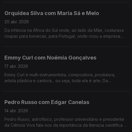
Orquídea Silva com Maria Sá e Melo
20 abr. 2026
Da infância na África do Sul onde, ao lado da Mãe, costurava
roupas para bonecas, para Portugal, onde criou a empresa
que veste hoje os mais galardoados chefs portugueses e
internacionais.
Emmy Curl com Noémia Gonçalves
17 abr. 2026
Emmy Curl é multi-instrumentista, compositora, produtora,
artista plástica e cantora... ou seja, toda ela é arte. Da
experiência na Dinamarca à criação da "Escola Normal" há 20
anos que se contam nesta conversa.
Pedro Russo com Edgar Canelas
14 abr. 2026
Pedro Russo, astrofísico, professor universitário e presidente
da Ciência Viva fala-nos da importância da literacia científica e
da participação pública na ciência, entre outros assuntos.