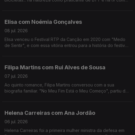
comentador da RTP.
Até 2012, foi o ciclista com mais vitórias na Volta a Portugal,
foram 4.
Elisa com Noémia Gonçalves
08 jul. 2026
Elisa venceu o Festival RTP da Canção em 2020 com "Medo
de Sentir", e com essa vitória entrou para a história do festival,
não apenas por ter ganho mas por ter o sonho Eurovisão
"confinado" ao YouTube.
Filipa Martins com Rui Alves de Sousa
07 jul. 2026
Ao quinto romance, Filipa Martins conversou com a sua
biografia familiar. "No Meu Fim Está o Meu Começo", partiu de
histórias familiares que a escritora se habituou a ouvir ao longo
dos anos.
Helena Carreiras com Ana Jordão
06 jul. 2026
Helena Carreiras foi a primeira mulher ministra da defesa em