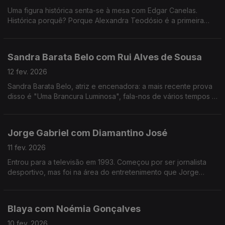
Uma figura histórica senta-se à mesa com Edgar Canelas.
Histórica porquê? Porque Alexandra Teodósio é a primeira
mulher a ser eleita como Reitora da Universidade do Algarve.
Sandra Barata Belo com Rui Alves de Sousa
12 fev. 2026
Sandra Barata Belo, atriz e encenadora: a mais recente prova
disso é "Uma Brancura Luminosa", fala-nos de vários tempos e
memórias de uma artista que desde cedo quis ser
independente.
Jorge Gabriel com Diamantino José
11 fev. 2026
Entrou para a televisão em 1993. Começou por ser jornalista
desportivo, mas foi na área do entretenimento que Jorge
Gabriel ganhou mais notoriedade, chegando mesmo a ganhar
o globo de ouro em 2004.
Blaya com Noémia Gonçalves
10 fev. 2026