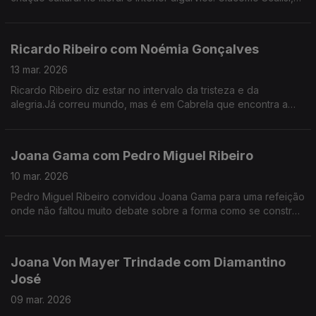
cofundador do projeto Lavrar o Mar – As Artes no Alto da
Serra.
Ricardo Ribeiro com Noémia Gonçalves
13 mar. 2026
Ricardo Ribeiro diz estar no intervalo da tristeza e da
alegria.Já correu mundo, mas é em Cabrela que encontra a
paz.Desde muito jovem ia aos fados com a tia e tinha como
fonte de inspiração a sua mãe.
Joana Gama com Pedro Miguel Ribeiro
10 mar. 2026
Pedro Miguel Ribeiro convidou Joana Gama para uma refeição
onde não faltou muito debate sobre a forma como se constrói
um espetáculo de Stand-up Comedy.
Joana Von Mayer Trindade com Diamantino
José
09 mar. 2026