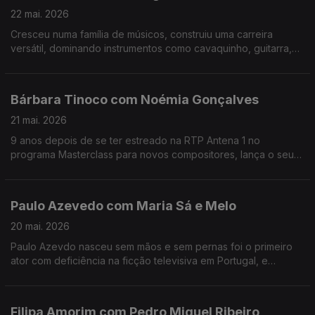
22 mai. 2026
Cresceu numa família de músicos, construiu uma carreira
versátil, dominando instrumentos como cavaquinho, guitarra,
violão e baixo. Tuniko Goulart é um músico brasileiro radicado
no Algarve há mais de 20 anos.
Bárbara Tinoco com Noémia Gonçalves
21 mai. 2026
9 anos depois de se ter estreado na RTP Antena 1 no
programa Masterclass para novos compositores, lança o seu
3º albúm, uma história dedicada à filha.No Mesa Para Dois
Bárbara Tinoco faz o balanço a estes anos.
Paulo Azevedo com Maria Sá e Melo
20 mai. 2026
Paulo Azevdo nasceu sem mãos e sem pernas foi o primeiro
ator com deficiência na ficção televisiva em Portugal, e
continua a seguir o seu caminho no Teatro e também nas
palestras.
Filipa Amorim com Pedro Miguel Ribeiro