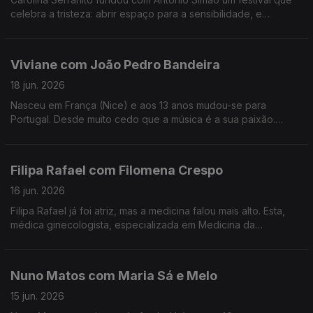
celebra a tristeza: abrir espaço para a sensibilidade, e
encontrar a beleza da tristeza. é o objectivo do Triste Para
Sempre.
Viviane com João Pedro Bandeira
18 jun. 2026
Nasceu em França (Nice) e aos 13 anos mudou-se para
Portugal. Desde muito cedo que a música é a sua paixão.
Formou os Entre Aspas, integrou vários projetos e a solo já
leva 21 anos de carreira.
Filipa Rafael com Filomena Crespo
16 jun. 2026
Filipa Rafael já foi atriz, mas a medicina falou mais alto. Esta,
médica ginecologista, especializada em Medicina da
Reprodução diz ser uma pessoa positiva, que gosta de
experiências gastronómicas.
Nuno Matos com Maria Sá e Melo
15 jun. 2026