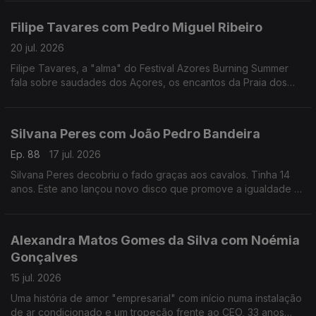
deste ano do Prémio Mário Mesquita.
Filipe Tavares com Pedro Miguel Ribeiro
20 jul. 2026
Filipe Tavares, a "alma" do Festival Azores Burning Summer
fala sobre saudades dos Açores, os encantos da Praia dos
Moínhos e do Porto Formoso, cultura, atlântico, e o Festival
Azores Burning Summer.
Silvana Peres com João Pedro Bandeira
Ep. 88
17 jul. 2026
Silvana Peres decobriu o fado graças aos cavalos. Tinha 14
anos. Este ano lançou novo disco que promove a igualdade e
a não normalização dos discursos de ódio.
Alexandra Matos Gomes da Silva com Noémia
Gonçalves
15 jul. 2026
Uma história de amor "empresarial" com início numa instalação
de ar condicionado e um tropeção frente ao CEO, 33 anos