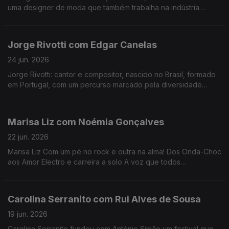
uma designer de moda que também trabalha na indústria
cinematográfica. Nesta conversa com Fernanda Almeida falam
de inspiração e da herança cultural africana.
Jorge Rivotti com Edgar Canelas
24 jun. 2026
Jorge Rivotti: cantor e compositor, nascido no Brasil, formado
em Portugal, com um percurso marcado pela diversidade
cultural que tem passado pelo teatro, pela televisão e por
outros campos de criação
Marisa Liz com Noémia Gonçalves
22 jun. 2026
Marisa Liz Com um pé no rock e outra na alma! Dos Onda-Choc
aos Amor Electro e carreira a solo A voz que todos
conhecemos e que agora nos canta "Relatos de um coração
confuso".
Carolina Serranito com Rui Alves de Sousa
19 jun. 2026
Carolina Serranito fundou com António Simão um festival que