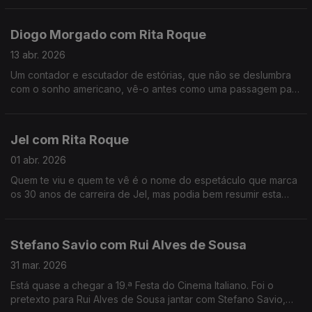
Diogo Morgado com Rita Roque
13 abr. 2026
Um contador e escutador de estórias, que não se deslumbra
com o sonho americano, vê-o antes como uma passagem para
a margem do esclarecimento. É um dos mais reconhecidos
atores, mas continua sem saber lidar com o elogio.
Jel com Rita Roque
01 abr. 2026
Quem te viu e quem te vê é o nome do espetáculo que marca
os 30 anos de carreira de Jel, mas podia bem resumir esta
conversa com o comediante que deu e dá vida a
personagens inesquecíveis.
Stefano Savio com Rui Alves de Sousa
31 mar. 2026
Está quase a chegar a 19.ª Festa do Cinema Italiano. Foi o
pretexto para Rui Alves de Sousa jantar com Stefano Savio,