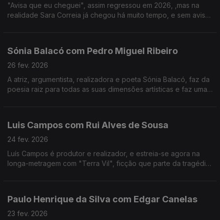
"Avisa que eu cheguei", assim regressou em 2026, ,mas na
realidade Sara Correia já chegou há muito tempo, e sem aviso
conquistou os portugueses.O fado é a sua vida, a sua tábua
de salvação, o seu tudo!
Sónia Balacó com Pedro Miguel Ribeiro
26 fev. 2026
A atriz, argumentista, realizadora e poeta Sónia Balacó, faz da
poesia raiz para todas as suas dimensões artísticas e faz uma
viagem por várias artes ao sabor de versos e, também, de
gastronomia típica portuguesa.
Luis Campos com Rui Alves de Sousa
24 fev. 2026
Luís Campos é produtor e realizador, e estreia-se agora na
longa-metragem com "Terra Vil", ficção que parte da tragédia
de Entre-os-Rios, que aconteceu há 25 anos.
Paulo Henrique da Silva com Edgar Canelas
23 fev. 2026