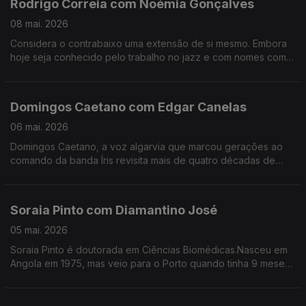
Rodrigo Correia com Noémia Gonçalves
08 mai. 2026
Considera o contrabaixo uma extensão de si mesmo. Embora
hoje seja conhecido pelo trabalho no jazz e com nomes como
Carolina Deslandes, Mizzy Miles entre outros, mas nem sempre
a sua versatilidade foi validada.
Domingos Caetano com Edgar Canelas
06 mai. 2026
Domingos Caetano, a voz algarvia que marcou gerações ao
comando da banda Íris revisita mais de quatro décadas de
estrada com humor, franqueza e aquele sotaque do Sul que é
quase uma assinatura artística.
Soraia Pinto com Diamantino José
05 mai. 2026
Soraia Pinto é doutorada em Ciências Biomédicas.Nasceu em
Angola em 1975, mas veio para o Porto quando tinha 9 meses.
O facto de ser filha de “retornados” ensinou-a a ter a
resiliência como um lema de vida.