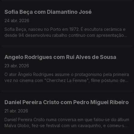
fazer uma viagem sozinho antes de gravar um disco
Sofia Beça com Diamantino José
24 abr. 2026
Sofia Beça, nasceu no Porto em 1972. É escultora cerâmica e
desde 94 desenvolveu rabalho contínuo com apresentação
regular em exposições individuais e coletivas, em Portugal e
no estrangeiro.
Angelo Rodrigues com Rui Alves de Sousa
23 abr. 2026
O ator Ângelo Rodrigues assume o protagonismo pela primeira
vez no cinema com "Cherchez La Femme", filme póstumo de
António da Cunha Telles que se inspira n'"A Confissão de
Lúcio" de Mário de Sá-Carneiro.
Daniel Pereira Cristo com Pedro Miguel Ribeiro
21 abr. 2026
Daniel Pereira Cristo numa conversa em que falou-se do álbum
Malva Globo, fez-se festival com um cavaquinho, e comeu-se
tudo o que há de bom numa mesa minhota.