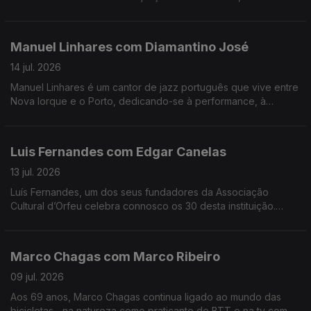
mais velho, da Couto. Alexandra Matos Gomes da Silva é a
empresária que mudou tudo por amor.
Manuel Linhares com Diamantino José
14 jul. 2026
Manuel Linhares é um cantor de jazz português que vive entre
Nova Iorque e o Porto, dedicando-se à performance, à
composição e ao ensino. Trabalhou e estudou com grandes
músicos internacionais.
Luis Fernandes com Edgar Canelas
13 jul. 2026
Luís Fernandes, um dos seus fundadores da Associação
Cultural d’Orfeu celebra connosco os 30 desta instituição.
Nesta mesa também se contam histórias de viagens por muitas
e variadas artes.
Marco Chagas com Marco Ribeiro
09 jul. 2026
Aos 69 anos, Marco Chagas continua ligado ao mundo das
bicicletas... na natureza como praticante de BTT e na tv como