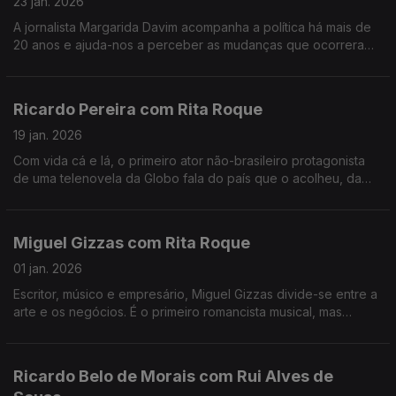
23 jan. 2026
A jornalista Margarida Davim acompanha a política há mais de
20 anos e ajuda-nos a perceber as mudanças que ocorreram
nos últimos tempos, numa conversa onda fala do processo de
salvamento da revista Visão, onde trabalha.
Ricardo Pereira com Rita Roque
19 jan. 2026
Com vida cá e lá, o primeiro ator não-brasileiro protagonista
de uma telenovela da Globo fala do país que o acolheu, da
família, que está sempre na frente, e do trabalho a que se
dedica com a máxima dedicação e entrega.
Miguel Gizzas com Rita Roque
01 jan. 2026
Escritor, músico e empresário, Miguel Gizzas divide-se entre a
arte e os negócios. É o primeiro romancista musical, mas
prefere dizer que é um criativo analítico. Uma conversa que
antecede o lançamento de um novo disco.
Ricardo Belo de Morais com Rui Alves de