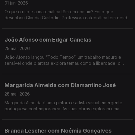
01 jun. 2026
O que o riso e a matemática têm em comum? Foi o que
descobriu Cláudia Custódio. Professora catedrática tem desde
sempre um fascínio pela área do humor, e decidiu pôr mãos à
obra e juntar isso à matemática.
João Afonso com Edgar Canelas
29 mai. 2026
João Afonso lançou “Todo Tempo”, um trabalho maduro e
sensível onde o artista explora temas como a liberdade, o
amor e a saudade, cruzando influências da música portuguesa
com memórias das suas origens moçambicanas.
Margarida Almeida com Diamantino José
28 mai. 2026
Margarida Almeida é uma pintora e artista visual emergente
portuguesa contemporânea. As suas obras exploram uma
"pintura que sangra e respira", caracterizada por cores fortes
e traços expressivos.
Branca Lescher com Noémia Gonçalves