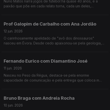
Nuno Matos narra jogos de futebol há quase 40 anos, e a
paixão que põe em cada relato torna, cada um deles,
memorável e inesquecível.
Prof Galopim de Carbalho com Ana Jordão
12 jun. 2026
O carinhosamente apelidado de "avô dos dinossauros"
nasceu em Évora. Desde cedo apaixonou-se pela geologia,
mas também gosta de cozinhar. Aos 95 o prof. António Galopim
de Carvalho não pára.
Fernando Eurico com Diamantino José
11 jun. 2026
Nasceu no Peso da Régua, destaca-se pela enorme
capacidade de comunicação e pela entrega que coloca m
cada transmissão desportiva. Fernando Eurico "grita que é
golo" no seu 4º mundial.
Bruno Braga com Andreia Rocha
10 jun. 2026