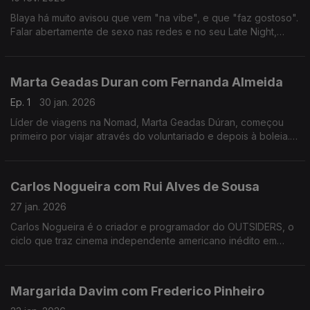
Blaya há muito avisou que vem "na vibe", e que "faz gostoso".
Falar abertamente de sexo nas redes e no seu Late Night,
colocou-a no olho do furacão das polémicas, das quais anda a
tentar resguardar-se nos últimos tempos.
Marta Geadas Duran com Fernanda Almeida
Ep. 1
30 jan. 2026
Líder de viagens na Nomad, Marta Geadas Dúran, começou
primeiro por viajar através do voluntariado e depois à boleia.
Percorreu mundo, a maior parte das vezes sozinha, e foi
encontrando lugares muito especiais.
Carlos Nogueira com Rui Alves de Sousa
27 jan. 2026
Carlos Nogueira é o criador e programador do OUTSIDERS, o
ciclo que traz cinema independente americano inédito em
Portugal. Nesta conversa, alguns dos 12 filmes desta edição e
uma abordagem ao futuro do cinema português.
Margarida Davim com Frederico Pinheiro