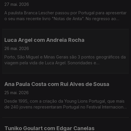
27 mai. 2026
A paulista Branca Lescher passou por Portugal para apresentar
o seu mais recente livro "Notas de Anita". No regresso ao
nosso país uma conversa que nos leva da infãncia em plena
ditadura militar aos dias de hoje.
Luca Argel com Andreia Rocha
26 mai. 2026
Porto, São Miguel e Minas Gerais são 3 pontos geográficos da
viagem pela vida de Luca Argel. Sonoridades e
gostos gastronómicos de um carioca que se apaixonou pela
Invicta e a poesia portuguesa.
Ana Paula Costa com Rui Alves de Sousa
25 mai. 2026
Desde 1995, com a criação da Young Lions Portugal, que mais
de 240 jovens representaram Portugal no Festival Internacional
de Criatividade em Cannes. Ana Paula Costa acompanha esta
história há 30 anos.
Tuniko Goulart com Edgar Canelas