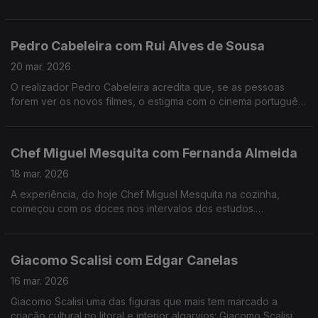
recordações, ternura e muito boa música. Muito fizeram eles.
Pedro Cabeleira com Rui Alves de Sousa
20 mar. 2026
O realizador Pedro Cabeleira acredita que, se as pessoas
forem ver os novos filmes, o estigma com o cinema português
vai acabar, e tem novo filme, oito anos depois do primeiro
"Verão Danado", o "Entroncamento".
Chef Miguel Mesquita com Fernanda Almeida
18 mar. 2026
A experiência, do hoje Chef Miguel Mesquita na cozinha,
começou com os doces nos intervalos dos estudos.
Experiência a que regressou, anos depois de desistir da
carreira como engenheiro.
Giacomo Scalisi com Edgar Canelas
16 mar. 2026
Giacomo Scalisi uma das figuras que mais tem marcado a
criação cultural no litoral e interior algarvios: Giacomo Scalisi,