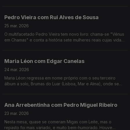
público. No ADN traz Musicais e Revista e para comemorar 30
anos de carreira há "Ai Que Nervos".
Pedro Vieira com Rui Alves de Sousa
25 mar. 2026
O multifacetado Pedro Vieira tem novo livro: chama-se "Vénus
em Chamas" e conta a história sete mulheres reais cujas vidas
foram adulteradas na História escrita pelos homens, ao longo
dos séculos.
Maria Léon com Edgar Canelas
24 mar. 2026
Maria Léon regressa em nome próprio com o seu terceiro
álbum a solo, Brumas do Luar (Lisboa, Mar e Alma), onde se
destaca também como autora e compositora.
Ana Arrebentinha com Pedro Miguel Ribeiro
23 mar. 2026
Nesta mesa, quase se comeram Migas com Leite, mas o
repasto foi mais variado, e muito bem-humorado. Houve