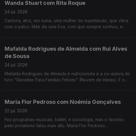
Wanda Stuart com Rita Roque
24 jul. 2026
Cantora, atriz, em suma, uma mulher do espetáculo, que vibra
com o palco. Mãe de uma Eva, com que sempre sonhou, e
dona de uma vida bem vivida. Wanda Stuart, a mulher que leva
tudo à frente, também gosta do sossego.
Mafalda Rodrigues de Almeida com Rui Alves
de Sousa
24 jul. 2026
Mafalda Rodrigues de Almeida é nutricionista e a co-autora do
livro "Receitas Para Famílias Felizes" (Nuvem de Ideias). É o
mote para um jantar com Rui Alves de Sousa sobre a nossa
relação com os alimentos em família.
Maria Flor Pedroso com Noémia Gonçalves
22 jul. 2026
Fez programas musicais, ballet, e sociologia, mas o fascínio
pelo jornalismo falou mais alto. Maria Flor Pedroso
reivindicativa, assertiva, sensível, curiosa, é a vencedora