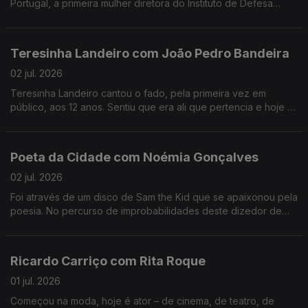
Portugal, a primeira mulher diretora do Instituto de Defesa
Nacional e estudou as primeiras mulheres nas forças armadas.
Teresinha Landeiro com João Pedro Bandeira
02 jul. 2026
Teresinha Landeiro cantou o fado, pela primeira vez em
público, aos 12 anos. Sentiu que era ali que pertencia e hoje é
uma das fadistas mais aclamadas da nova geração, com
tradição e inovação de mãos dadas.
Poeta da Cidade com Noémia Gonçalves
02 jul. 2026
Foi através de um disco de Sam the Kid que se apaixonou pela
poesia. No percurso de improbabilidades deste dizedor de
poesia, apesar de ter participado num talent show da tv, foi no
Tik Tok que se destacou.
Ricardo Carriço com Rita Roque
01 jul. 2026
Começou na moda, hoje é ator – de cinema, de teatro, de