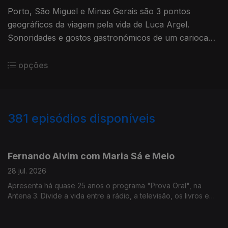
Porto, São Miguel e Minas Gerais são 3 pontos
geográficos da viagem pela vida de Luca Argel.
Sonoridades e gostos gastronómicos de um carioca
que se apaixonou pela Invicta e a poesia portuguesa.
opções
381
episódios disponíveis
941154
936966
931104
926453
918621
913230
908019
895047
888422
881173
Fernando Alvim com Maria Sá e Melo
28 jul. 2026
Apresenta há quase 25 anos o programa "Prova Oral", na
Antena 3. Divide a vida entre a rádio, a televisão, os livros e
também a música, uma das grandes paixões que lhe ocupa
largo tempo como DJ. Diz que sempre foi livre.