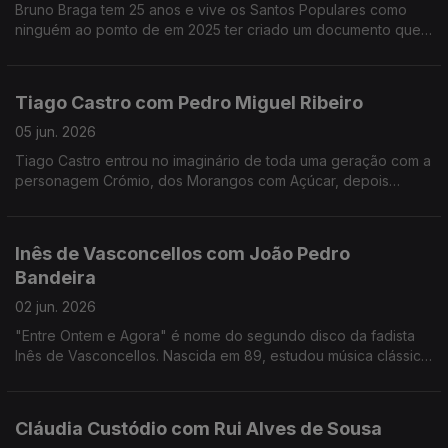
Bruno Braga tem 25 anos e vive os Santos Populares como
ninguém ao pomto de em 2025 ter criado um documento que
viralizou nas redes o "Excel dos Santos".
Tiago Castro com Pedro Miguel Ribeiro
05 jun. 2026
Tiago Castro entrou no imaginário de toda uma geração com a
personagem Crómio, dos Morangos com Açúcar, depois
passou parte da sua vida a mostrar como o seu talento ia muito
além da comédia e da televisão.
Inês de Vasconcellos com João Pedro
Bandeira
02 jun. 2026
"Entre Ontem e Agora" é nome do segundo disco da fadista
Inês de Vasconcellos. Nascida em 89, estudou música clássica,
mas foi o fado que a conquistou definitivamente quando tinha
18 anos.
Cláudia Custódio com Rui Alves de Sousa