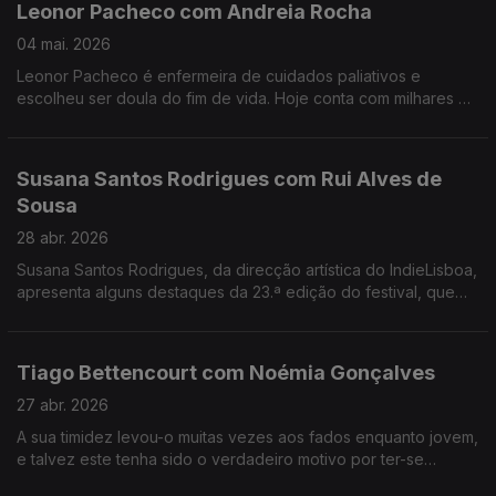
Leonor Pacheco com Andreia Rocha
04 mai. 2026
Leonor Pacheco é enfermeira de cuidados paliativos e
escolheu ser doula do fim de vida. Hoje conta com milhares de
pessoas que seguem a conta @todoschegamosaofim. Esta é
também uma conversa sobre a finitude da vida.
Susana Santos Rodrigues com Rui Alves de
Sousa
28 abr. 2026
Susana Santos Rodrigues, da direcção artística do IndieLisboa,
apresenta alguns destaques da 23.ª edição do festival, que
regressa de 30 de Abril a 10 de Maio. Um jantar numa tasca
com um "twist".
Tiago Bettencourt com Noémia Gonçalves
27 abr. 2026
A sua timidez levou-o muitas vezes aos fados enquanto jovem,
e talvez este tenha sido o verdadeiro motivo por ter-se
apaixonado pela música.Formado em arquitetura,costuma