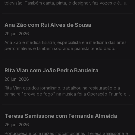
televisão. Também canta, pinta, é designer, faz vozes e é... um
homem de família. Nesta conversa fala de percalços da vida e
do otimismo que o caracteriza.
Ana Zão com Rui Alves de Sousa
29 jun. 2026
Ana Zão é médica fisiatra, especialista em medicina das artes
performativas e também sopranoe pianista tendo dado
concertos em vários países. As experiências de vida e
cuidados de saúde nos artistas e de como envelhecer.
Rita Vian com João Pedro Bandeira
26 jun. 2026
Rita Vian estudou jornalismo, trabalhou na restauração e a
primeira "prova de fogo" na música foi a Operação Triunfo em
2010. Agora explora a eletrónica e o canto tradicional
português em "Liga Dura".
Teresa Samissone com Fernanda Almeida
26 jun. 2026
Portuguesa e com raízes moçambicanas, Teresa Samissone é