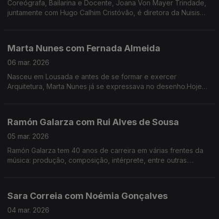
Coreógrafa, Bailarina e Docente, Joana Von Mayer Trindade,
juntamente com Hugo Calhim Cristóvão, é diretora da Nuisis
ZoBoP – Companhia de dança contemporânea sediada no
Porto desde 2004.
Marta Nunes com Fernada Almeida
06 mar. 2026
Nasceu em Lousada e antes de se formar e exercer
Arquitetura, Marta Nunes já se expressava no desenho.Hoje
vive finalmente da ilustração que se revela por linhas
delicadas e simples.
Ramón Galarza com Rui Alves de Sousa
05 mar. 2026
Ramón Galarza tem 40 anos de carreira em várias frentes da
música: produção, composição, intérprete, entre outras.
Trabalhou com a maioria dos músicos portugueses... e revela
algumas surpresas.
Sara Correia com Noémia Gonçalves
04 mar. 2026