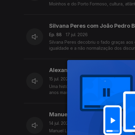
Moínhos e do Porto Formoso, cultura, atlân
Silvana Peres com João Pedro 
Ep. 88
17 jul. 2026
Silvana Peres decobriu o fado graças aos 
igualdade e a não normalização dos discur
Alexandra Matos Gomes da Sil
15 jul. 2026
Uma história de amor "empresarial" com in
anos mais velho, da Couto. Alexandra Mat
Manuel Linhares com Diamantin
14 jul. 2026
Manuel Linhares é um cantor de jazz port