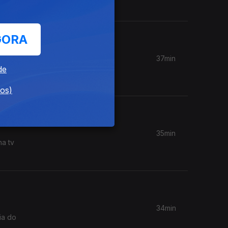
GORA
37min
ção.
de
dos)
35min
na tv
34min
ia do