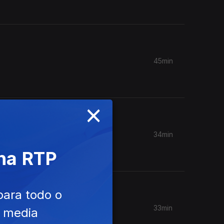
45min
×
34min
EO, 33
 na RTP
para todo o
33min
e media
mance, à