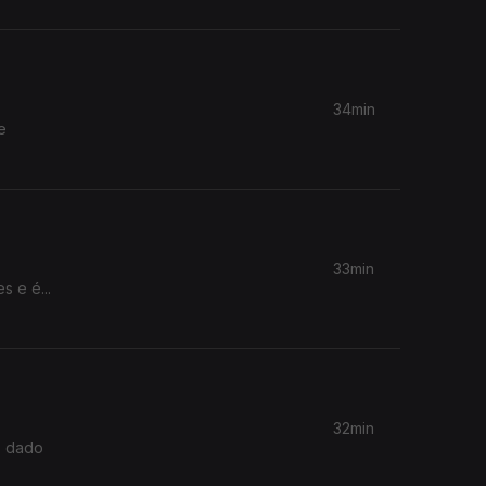
34min
e
33min
 e é...
32min
o dado