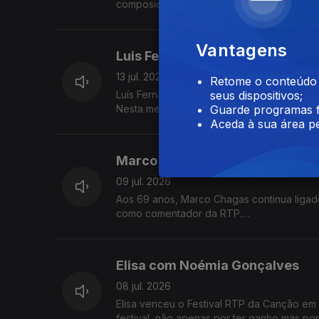
composição e ao ensino.
Vantagens
Luis Fernandes com Edgar Cane
13 jul. 2026
Retome o conteúdo a
Luís Fernandes, um dos seus fundadores da
seus dispositivos;
Nesta mesa também se contam histórias de 
Guarde programas f
Aceda à sua área pe
Marco Chagas com Marco Ribei
09 jul. 2026
Aos 69 anos, Marco Chagas continua ligado
como comentador da RTP.
Até 2012, foi o ciclista com mais vitórias na
Elisa com Noémia Gonçalves
08 jul. 2026
Elisa venceu o Festival RTP da Canção em 
festival, não apenas por ter ganho mas po