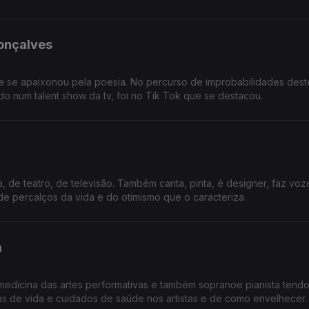
onçalves
ue se apaixonou pela poesia. No percurso de improbabilidades dest
do num talent show da tv, foi no Tik Tok que se destacou.
de teatro, de televisão. Também canta, pinta, é designer, faz vozes
de percalços da vida e do otimismo que o caracteriza.
a
m medicina das artes performativas e também sopranoe pianista tend
as de vida e cuidados de saúde nos artistas e de como envelhecer.