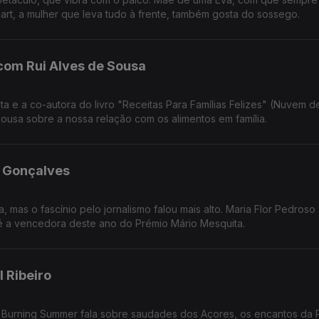
rt, a mulher que leva tudo à frente, também gosta do sossego.
com Rui Alves de Sousa
as Para Famílias Felizes" (Nuvem de Ideias).
Sousa sobre a nossa relação com os alimentos em família.
 Gonçalves
a, mas o fascínio pelo jornalismo falou mais alto. Maria Flor Pedroso
reivindicativa, assertiva, sensível, curiosa, é a vencedora deste ano do Prémio Mário Mesquita.
 Ribeiro
es Burning Summer fala sobre saudades dos Açores, os encantos da 