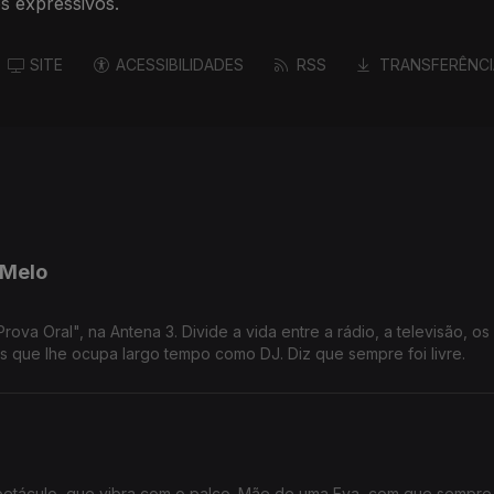
os expressivos.
SITE
ACESSIBILIDADES
RSS
TRANSFERÊNCI
 Melo
a Oral", na Antena 3. Divide a vida entre a rádio, a televisão, os 
 que lhe ocupa largo tempo como DJ. Diz que sempre foi livre.
spetáculo, que vibra com o palco. Mãe de uma Eva, com que sempre