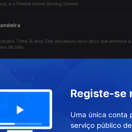
tico, e o Festival Azores Burning Summer.
Bandeira
cavalos. Tinha 14 anos. Este ano lançou novo disco que promove a
sos de ódio.
va com Noémia Gonçalves
ício numa instalação de ar condicionado e um tropeção frente ao C
Registe-se
os Gomes da Silva é a empresária que mudou tudo por amor.
o José
Uma única conta 
serviço público d
uguês que vive entre Nova Iorque e o Porto, dedicando-se à perfor