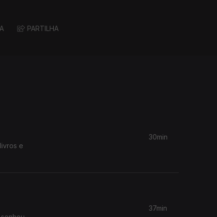
A
PARTILHA
30min
livros e
37min
 sonhou,