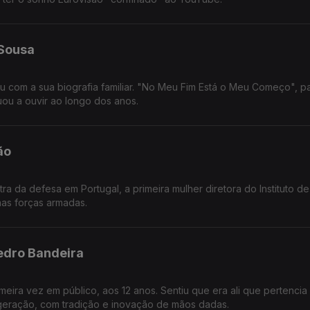
 Sousa
u com a sua biografia familiar. "No Meu Fim Está o Meu Começo", pa
tuou a ouvir ao longo dos anos.
ão
stra da defesa em Portugal, a primeira mulher diretora do Instituto d
nas forças armadas.
edro Bandeira
meira vez em público, aos 12 anos. Sentiu que era ali que pertencia
geração, com tradição e inovação de mãos dadas.