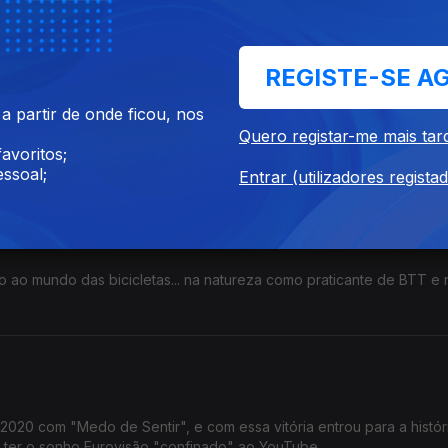
 Trabalhou e estudou com grandes músicos internacionais.
REGISTE-SE A
las
 partir de onde ficou, nos
 Associação Cultural d’Orfeu celebra connosco os 30 desta institui
Quero registar-me mais tar
viagens por muitas e variadas artes.
avoritos;
ssoal;
Entrar (utilizadores regista
ro
 ao mundo das bicicletas... na natureza como praticante de BTT e 
 Volta a Portugal, foram 4.
2020 com "Medo de Sentir", e com essa vitória entrou para a histór
r ter o sonho Eurovisão "confinado" ao YouTube.