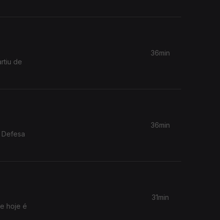
36min
rtiu de
36min
e Defesa
31min
 e hoje é