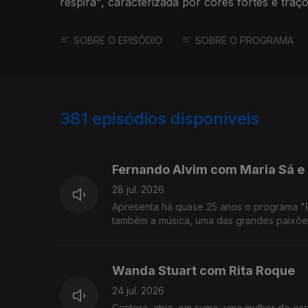
respira", caracterizada por cores fortes e traç
SOBRE O EPISÓDIO
SOBRE O PROGRAMA
381
episódios disponíveis
941154
936966
Fernando Alvim com Maria Sá e
28 jul. 2026
Apresenta há quase 25 anos o programa "Prov
também a música, uma das grandes paixões
Wanda Stuart com Rita Roque
24 jul. 2026
Cantora, atriz, em suma, uma mulher do e