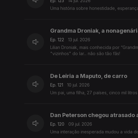
Ep. 123
14 jul. 2026
Uma história sobre honestidade, esperanç
Grandma Droniak, a nonagenária
Ep. 122
13 jul. 2026
Lilian Droniak, mais conhecida por “Grandm
"vizinhos" do lar... não são tão fãs!
De Leiria a Maputo, de carro
Ep. 121
10 jul. 2026
Um pai, uma filha, 27 países, cinco mil litro
Dan Peterson chegou atrasado a
Ep. 120
09 jul. 2026
Uma interação inesperada mudou a vida do 