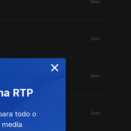
6min
5min
×
5min
 na RTP
para todo o
5min
ia ir.
e media