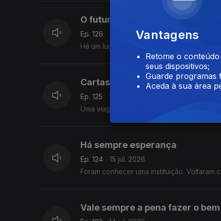
O futuro mora aqui
Vantagens
Ep. 126
17 jul. 2026
Há um lugar onde envelhecer significa gan
Retome o conteúdo a
seus dispositivos;
Guarde programas f
Cartas de Longe
Aceda à sua área pe
Ep. 125
16 jul. 2026
Uma viagem iniciada em 1912 continua a li
Há sempre esperança
Ep. 124
15 jul. 2026
Foram conhecer uma instituição. Voltaram
Vale sempre a pena fazer o bem