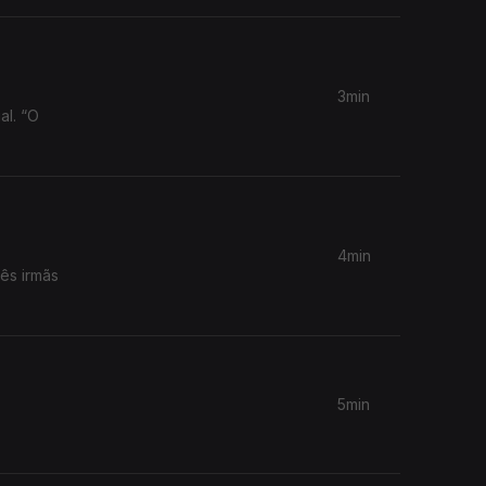
3min
al. “O
4min
ês irmãs
5min