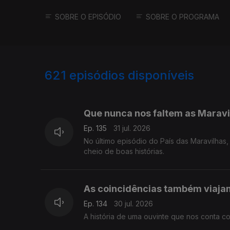
SOBRE O EPISÓDIO
SOBRE O PROGRAMA
621
episódios disponíveis
942805
939394
934758
Que nunca nos faltem as Maravi
Ep. 135
31 jul. 2026
No último episódio do País das Maravilha
cheio de boas histórias.
As coincidências também viaja
Ep. 134
30 jul. 2026
A história de uma ouvinte que nos conta 