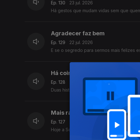
Ep. 130
23 jul. 2026
Há gestos que mudam vidas sem que quem 
Agradecer faz bem
Ep. 129
22 jul. 2026
E se o segredo para sermos mais felizes e
Há coincidências difíceis de es
Ep. 128
21 jul. 2026
Duas histórias mostram que, às vezes, o 
Mais rápido do que o medo
Ep. 127
20 jul. 2026
Hoje a Sónia Morais Santos traz-nos a his