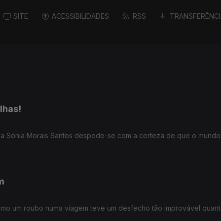
SITE
ACESSIBILIDADES
RSS
TRANSFERÊNCI
lhas!
s, a Sónia Morais Santos despede-se com a certeza de que o mundo
m
como um roubo numa viagem teve um desfecho tão improvável quanto