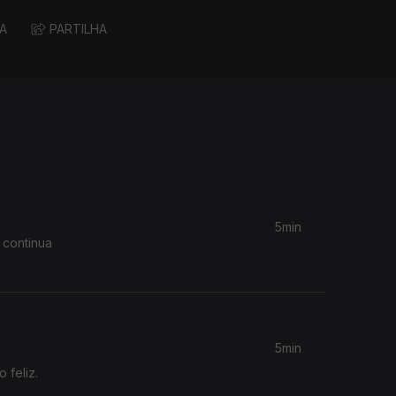
A
PARTILHA
5min
 continua
5min
 feliz.