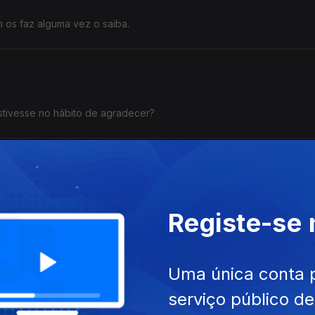
os faz alguma vez o saiba.
stivesse no hábito de agradecer?
quecer
amor encontra uma forma inesperada de recomeçar.
Registe-se
Uma única conta 
tória de um menino que nunca deixou que lhe dissessem até onde pod
serviço público d