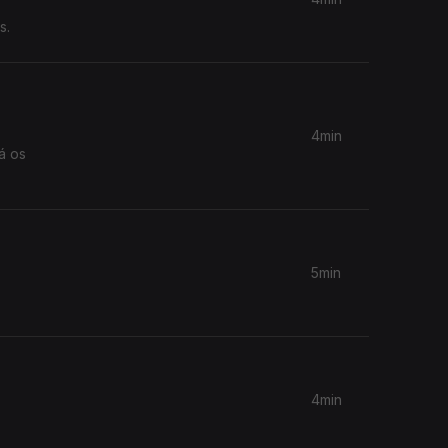
s.
4min
á os
5min
4min