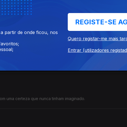
REGISTE-SE A
har liberdade, e não perdê-la.
 partir de onde ficou, nos
Quero registar-me mais tar
avoritos;
ssoal;
Entrar (utilizadores regista
gar duas famílias separadas por um oceano.
 com uma certeza que nunca tinham imaginado.