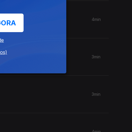
4min
GORA
de
dos)
3min
3min
4min