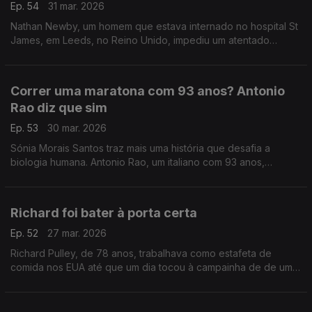
Ep. 54
31 mar. 2026
Nathan Newby, um homem que estava internado no hospital St
James, em Leeds, no Reino Unido, impediu um atentado
terrorista com uma conversa e um abraço.
Correr uma maratona com 93 anos? Antonio
Rao diz que sim
Ep. 53
30 mar. 2026
Sónia Morais Santos traz mais uma história que desafia a
biologia humana. Antonio Rao, um italiano com 93 anos,
terminou a sua 31ª Maratona de Roma em 7 horas, 9 minutos e
30 segundos.
Richard foi bater à porta certa
Ep. 52
27 mar. 2026
Richard Pulley, de 78 anos, trabalhava como estafeta de
comida nos EUA até que um dia tocou à campainha de de uma
mulher chamada Brittany Smith. A partir daí, tudo mudou.