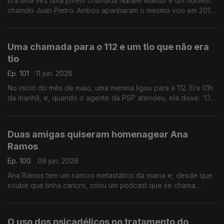
Era uma vez uma jovem chamada Natalie Malouf e um homem
chamdo Juan Pietro. Ambos apanharam o mesmo voo em 2016,
e por acaso, ficaram sentados lado a lado no avião. E assim
nasceu um grande amor.
Uma chamada para o 112 e um tio que não era
tio
Ep. 101
11 jun. 2026
No início do mês de maio, uma menina ligou para a 112. Era 01h
da manhã, e, quando o agente da PSP atendeu, ela disse: “Olá
tio!” O agente respondeu que não era nenhum tio, mas acabou
a salvar esta menina.
Duas amigas quiseram homenagear Ana
Ramos
Ep. 100
09 jun. 2026
Ana Ramos tem um cancro metastático da mama e, desde que
soube que tinha cancro, criou um podcast que se chama
“Principio Activo”, que já está na sua 3ª temporada. Duas
amigas querem que mais gente a ouça.
O uso dos psicadélicos no tratamento do