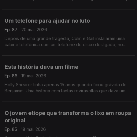
mas descobriu uma forma de voltar a encontrar o caminho. No
final, uma supresa inesperada.
Um telefone para ajudar no luto
Ep. 87
20 mai. 2026
Depois de uma grande tragédia, Colin e Gail instalaram uma
cabine telefónica com um telefone de disco desligado, no
meio de um deserto nos EUA. Chama-se telefone de vento e
tem origem no Japão.
Esta história dava um filme
Ep. 86
19 mai. 2026
Holly Shearer tinha apenas 15 anos quando ficou grávida do
Benjamim. Uma história com tantas reviravoltas que dava um
filme. Daqueles com finais felizes, claro.
O jovem etíope que transforma o lixo em roupa
original
Ep. 85
18 mai. 2026