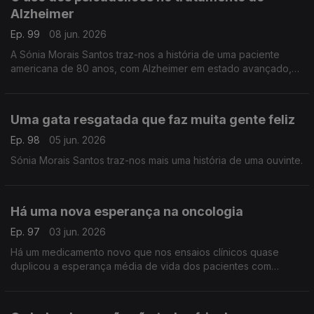
Alzheimer
Ep. 99
08 jun. 2026
A Sónia Morais Santos traz-nos a história de uma paciente
americana de 80 anos, com Alzheimer em estado avançado,
que apresentou sinais notáveis ??de progresso com um
tratamento inovador.
Uma gata resgatada que faz muita gente feliz
Ep. 98
05 jun. 2026
Sónia Morais Santos traz-nos mais uma história de uma ouvinte.
Há uma nova esperança na oncologia
Ep. 97
03 jun. 2026
Há um medicamento novo que nos ensaios clínicos quase
duplicou a esperança média de vida dos pacientes com
cancro do pâncreas. Este é um dos cancros mais letais
conhecidos pela Medicina.