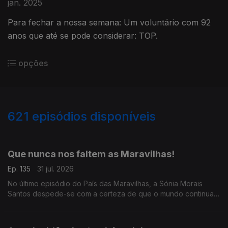
jan. 2025
Para fechar a nossa semana: Um voluntário com 92
anos que até se pode considerar: TOP.
opções
621
episódios disponíveis
942805
939394
934758
930416
926524
922208
917769
913452
Que nunca nos faltem as Maravilhas!
Ep. 135
31 jul. 2026
No último episódio do País das Maravilhas, a Sónia Morais
Santos despede-se com a certeza de que o mundo continua
cheio de boas histórias.