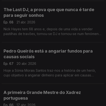
The Last DJ, a prova que que nunca é tarde
para seguir sonhos
Ep. 68
21 abr. 2026
Nick Hayes tem 68 anos e, depois de uma vida a vender
pastilhas de travões, tornou-se DJ e tornou-se num fenómeno
nas redes sociais ,da noite para o dia.
Pedro Queirós está a angariar fundos para
causas sociais
Ep. 67
20 abr. 2026
Hoje a Sónia Morais Santos traz-nos a história de um herói,
cujo objetivo á angariar dinheiro para aplicar em causas
sociais: uma no Nepal e a outra por cá, na Comunidade Vida e
Paz.
A primeira Grande Mestre do Xadrez
portuguesa
Ep. 66
17 abr. 2026