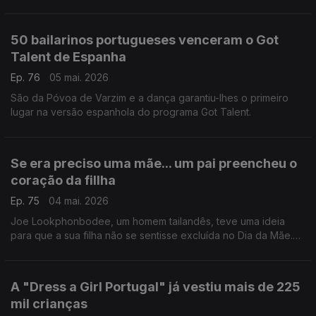
netas no mundo da ginástica acrobática.
50 bailarinos portugueses venceram o Got
Talent de Espanha
Ep. 76
05 mai. 2026
São da Póvoa de Varzim e a dança garantiu-lhes o primeiro
lugar na versão espanhola do programa Got Talent.
Se era preciso uma mãe... um pai preencheu o
coração da fillha
Ep. 75
04 mai. 2026
Joe Lookphonbodee, um homem tailandês, teve uma ideia
para que a sua filha não se sentisse excluída no Dia da Mãe.
Se era preciso uma mãe... ele podia ser uma.
A "Dress a Girl Portugal" já vestiu mais de 225
mil crianças