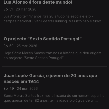
Lua Afonso é fora deste mundo!
Ep. 51
26 mar. 2026
Lua Afonso tem 17 anos, tira 20 a tudo na escola e é bi-
campeã nacional juvenil de trail running. Mas isto não é tudo!
Descubra aqui a história que a Sónia Morais Santos trouxe
hoje a este País.
O projecto “Sexto Sentido Portugal”
Ep. 50
25 mar. 2026
Hoje Sónia Morais Santos traz-nos a história que deu origem
ao projecto “Sexto Sentido Portugal”.
Juan Lopéz García, o jovem de 20 anos que
nasceu em 1944
Ep. 49
24 mar. 2026
Sónia Morais Santos traz-nos a história de um homem espanhol
que, apesar de ter 82 anos, tem a idade biológica de um
jovem de 20 anos.