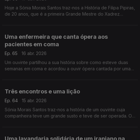
Hoje a Sónia Morais Santos traz-nos a História de Filipa Pipiras,
de 20 anos, que é a primeira Grande Mestre do Xadrez
portuguesa.
Uma enfermeira que canta ópera aos
pacientes em coma
Ep. 65
16 abr. 2026
Um ouvinte partilhou a sua história sobre como esteve duas
semanas em coma e acordou a ouvir ópera cantada por uma
enfermeira.
Três encontros e uma lição
Ep. 64
15 abr. 2026
Sónia Morais Santos traz-nos a história de um ouvinte cuja
companheira teve um grande susto e teve de ser operada. O
nosso ouvinte não cabia em si de preocupação, contudo, três
encontros mudaram tudo.
Uma lavandaria solidária de um iraniano na