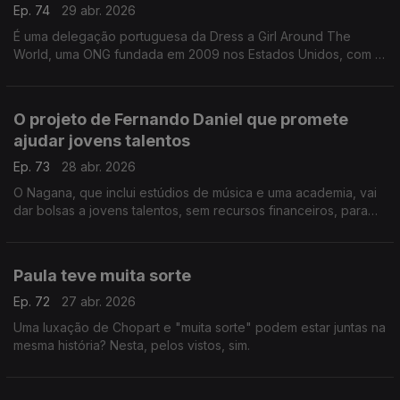
Ep. 74
29 abr. 2026
É uma delegação portuguesa da Dress a Girl Around The
World, uma ONG fundada em 2009 nos Estados Unidos, com a
missão de fazer vestidos para doar a meninas e países
carenciados. Daqui já chegaram a 42 países!
O projeto de Fernando Daniel que promete
ajudar jovens talentos
Ep. 73
28 abr. 2026
O Nagana, que inclui estúdios de música e uma academia, vai
dar bolsas a jovens talentos, sem recursos financeiros, para
estudar na área.
Paula teve muita sorte
Ep. 72
27 abr. 2026
Uma luxação de Chopart e "muita sorte" podem estar juntas na
mesma história? Nesta, pelos vistos, sim.