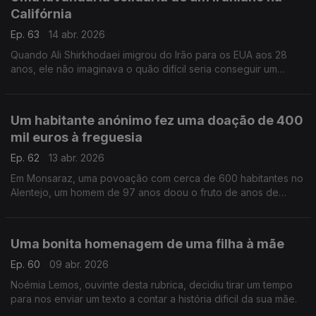
Califórnia
Ep. 63
14 abr. 2026
Quando Ali Shirkhodaei imigrou do Irão para os EUA aos 28
anos, ele não imaginava o quão difícil seria conseguir um
emprego, mesmo com a sua formação em Biologia Molecular.
Mas deu a volta, sem esquecer os outros.
Um habitante anónimo fez uma doação de 400
mil euros à freguesia
Ep. 62
13 abr. 2026
Em Monsaraz, uma povoação com cerca de 600 habitantes no
Alentejo, um homem de 97 anos doou o fruto de anos de
trabalho à freguesia.
Uma bonita homenagem de uma filha à mãe
Ep. 60
09 abr. 2026
Noémia Lemos, ouvinte desta rubrica, decidiu tirar um tempo
para nos enviar um texto a contar a história dificil da sua mãe.