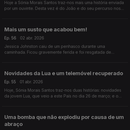
Hoje a Sónia Morais Santos traz-nos mais uma história enviada
por um ouvinte. Desta vez é do João e do seu percurso nos
Caminhos de Santiago.
Mais um susto que acabou bem!
Ep. 56
02 abr. 2026
Jessica Johnston caiu de um penhasco durante uma
caminhada. Ficou gravemente ferida e foi resgatada de
helicóptero, mas a sua cadela que estava com ela, não foi
encontrada. Um grupo juntou-se para a para a procurar.
Novidades da Lua e um telemóvel recuperado
Ep. 55
01 abr. 2026
Hoje, Sónia Morais Santos traz-nos duas histórias: novidades
da jovem Lua, que veio a este País no dia 26 de março; e o
relato de um pai que conseguiu recuperar o telemóvel
perdido do filho graças a uma pessoa boa.
Uma bomba que não explodiu por causa de um
abraço