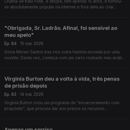
Chama-se Kalu Putik, é etíope, tem apenas 15 anos, e tornou-
se absolutamente popular na internet e fora dela ao criar
peças de roupa que parecem alta-costura, a partir daquilo que
encontrar no lixo
"Obrigada, Sr. Ladrão. Afinal, foi sensível ao
meu apelo"
Ep. 84
15 mai. 2026
Sónia Morais Santos traz-nos outra história enviada por uma
ouvinte. Desta vez, começa com um carro roubado mas acaba
(mais ou menos) bem.
Virginia Burton deu a volta à vida, três penas
de prisão depois
Ep. 83
14 mai. 2026
Virginia Burton criou um programa de “encarceramento com
propósito”, que procura dar aos presos os recursos
necessários para que possam reconstruir as suas vidas e
voltarem a ser cidadãos integrados na sociedade.
Apenas um sorriso