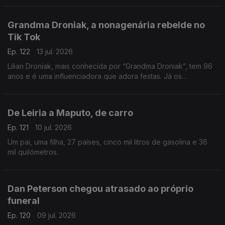
Grandma Droniak, a nonagenária rebelde no
Tik Tok
Ep. 122
13 jul. 2026
Lilian Droniak, mais conhecida por “Grandma Droniak”, tem 96
anos e é uma influenciadora que adora festas. Já os
"vizinhos" do lar... não são tão fãs!
De Leiria a Maputo, de carro
Ep. 121
10 jul. 2026
Um pai, uma filha, 27 países, cinco mil litros de gasolina e 36
mil quilómetros.
Dan Peterson chegou atrasado ao próprio
funeral
Ep. 120
09 jul. 2026