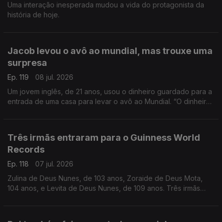
Uma interação inesperada mudou a vida do protagonista da
história de hoje.
Jacob levou o avô ao mundial, mas trouxe uma
surpresa
Ep. 119
08 jul. 2026
Um jovem inglês, de 21 anos, usou o dinheiro guardado para a
entrada de uma casa para levar o avô ao Mundial. “O dinheiro,
a gente recupera, mas as lembranças são para sempre”, disse.
Três irmãs entraram para o Guinness World
Records
Ep. 118
07 jul. 2026
Zulina de Deus Nunes, de 103 anos, Zoraide de Deus Mota,
104 anos, e Levita de Deus Nunes, de 109 anos. Três irmãs
que, ao todo, perfazem 316 anos.