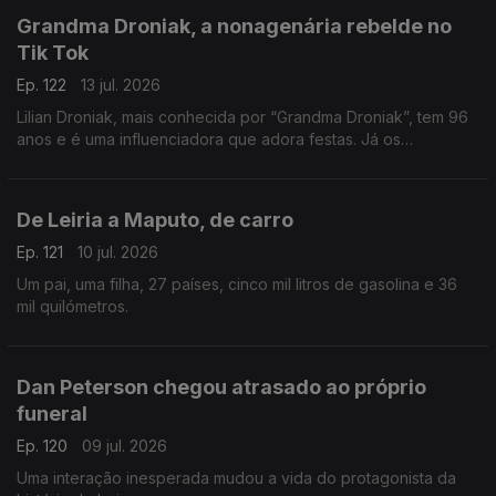
Grandma Droniak, a nonagenária rebelde no
Tik Tok
Ep. 122
13 jul. 2026
Lilian Droniak, mais conhecida por “Grandma Droniak”, tem 96
anos e é uma influenciadora que adora festas. Já os
"vizinhos" do lar... não são tão fãs!
De Leiria a Maputo, de carro
Ep. 121
10 jul. 2026
Um pai, uma filha, 27 países, cinco mil litros de gasolina e 36
mil quilómetros.
Dan Peterson chegou atrasado ao próprio
funeral
Ep. 120
09 jul. 2026
Uma interação inesperada mudou a vida do protagonista da