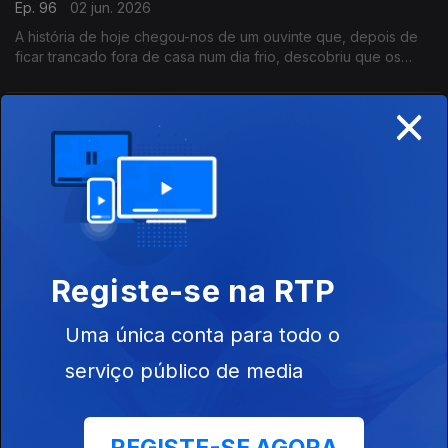
Ep. 96
02 jun. 2026
A história de hoje chegou-nos de um ouvinte que, depois de
ficar trancado fora de casa num dia frio, descobriu que os
estereótipos não incluem toda a gente.
×
O amor de um pai que supera tudo
Ep. 95
01 jun. 2026
O russo Evgeny Anisimov está sozinho a criar um filho com
sIndrome de Down, o Misha. Uma história que, infelizmente, se
repete muito, mas importante de lembrar no Dia Mundial da
Criança.
O dragão do Cabelo de Fogo
Registe-se na RTP
Ep. 94
29 mai. 2026
Uma única conta para todo o
Hoje a história maravilhosa chega-nos pelas mãos de uma
ouvinte.
serviço público de media
A teimosia de Fernando ajudou-o a recuperar