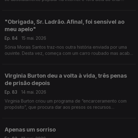
peças de roupa que parecem alta-costura, a partir daquilo que
encontrar no lixo
"Obrigada, Sr. Ladrão. Afinal, foi sensível ao
meu apelo"
Ep. 84
15 mai. 2026
Sónia Morais Santos traz-nos outra história enviada por uma
ouvinte. Desta vez, começa com um carro roubado mas acaba
(mais ou menos) bem.
Virginia Burton deu a volta à vida, três penas
de prisão depois
Ep. 83
14 mai. 2026
Virginia Burton criou um programa de “encarceramento com
propósito”, que procura dar aos presos os recursos
necessários para que possam reconstruir as suas vidas e
voltarem a ser cidadãos integrados na sociedade.
Apenas um sorriso