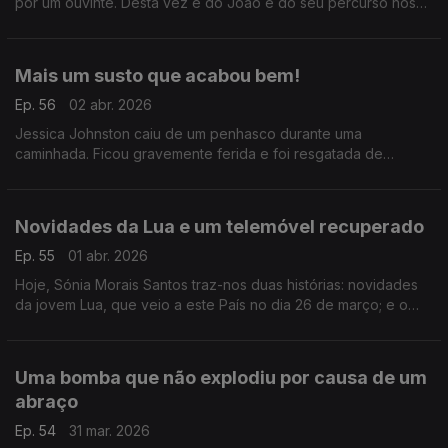
por um ouvinte. Desta vez é do João e do seu percurso nos
Caminhos de Santiago.
Mais um susto que acabou bem!
Ep. 56
02 abr. 2026
Jessica Johnston caiu de um penhasco durante uma
caminhada. Ficou gravemente ferida e foi resgatada de
helicóptero, mas a sua cadela que estava com ela, não foi
encontrada. Um grupo juntou-se para a para a procurar.
Novidades da Lua e um telemóvel recuperado
Ep. 55
01 abr. 2026
Hoje, Sónia Morais Santos traz-nos duas histórias: novidades
da jovem Lua, que veio a este País no dia 26 de março; e o
relato de um pai que conseguiu recuperar o telemóvel
perdido do filho graças a uma pessoa boa.
Uma bomba que não explodiu por causa de um
abraço
Ep. 54
31 mar. 2026