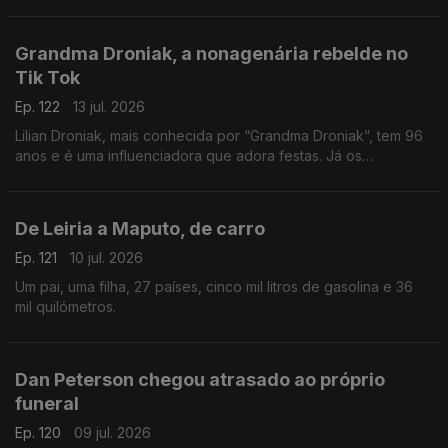
Grandma Droniak, a nonagenária rebelde no
Tik Tok
Ep. 122
13 jul. 2026
Lilian Droniak, mais conhecida por “Grandma Droniak”, tem 96
anos e é uma influenciadora que adora festas. Já os
"vizinhos" do lar... não são tão fãs!
De Leiria a Maputo, de carro
Ep. 121
10 jul. 2026
Um pai, uma filha, 27 países, cinco mil litros de gasolina e 36
mil quilómetros.
Dan Peterson chegou atrasado ao próprio
funeral
Ep. 120
09 jul. 2026