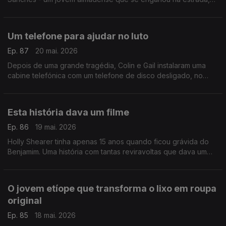
mas descobriu uma forma de voltar a encontrar o caminho. No
final, uma supresa inesperada.
Um telefone para ajudar no luto
Ep. 87
20 mai. 2026
Depois de uma grande tragédia, Colin e Gail instalaram uma
cabine telefónica com um telefone de disco desligado, no
meio de um deserto nos EUA. Chama-se telefone de vento e
tem origem no Japão.
Esta história dava um filme
Ep. 86
19 mai. 2026
Holly Shearer tinha apenas 15 anos quando ficou grávida do
Benjamim. Uma história com tantas reviravoltas que dava um
filme. Daqueles com finais felizes, claro.
O jovem etíope que transforma o lixo em roupa
original
Ep. 85
18 mai. 2026