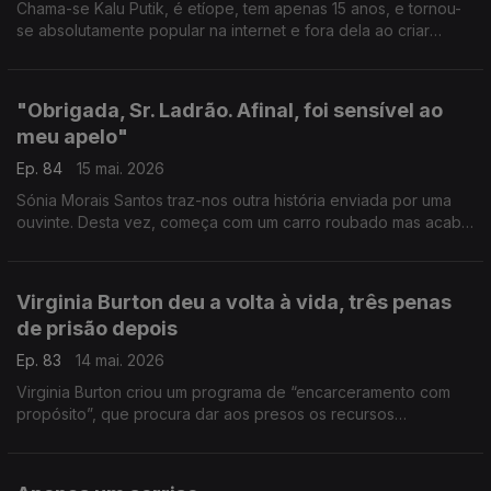
Chama-se Kalu Putik, é etíope, tem apenas 15 anos, e tornou-
se absolutamente popular na internet e fora dela ao criar
peças de roupa que parecem alta-costura, a partir daquilo que
encontrar no lixo
"Obrigada, Sr. Ladrão. Afinal, foi sensível ao
meu apelo"
Ep. 84
15 mai. 2026
Sónia Morais Santos traz-nos outra história enviada por uma
ouvinte. Desta vez, começa com um carro roubado mas acaba
(mais ou menos) bem.
Virginia Burton deu a volta à vida, três penas
de prisão depois
Ep. 83
14 mai. 2026
Virginia Burton criou um programa de “encarceramento com
propósito”, que procura dar aos presos os recursos
necessários para que possam reconstruir as suas vidas e
voltarem a ser cidadãos integrados na sociedade.