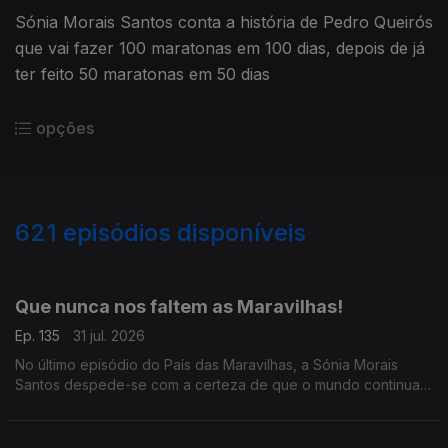
Sónia Morais Santos conta a história de Pedro Queirós
que vai fazer 100 maratonas em 100 dias, depois de já
ter feito 50 maratonas em 50 dias
opções
621
episódios disponíveis
942805
939394
934758
930416
926524
922208
Que nunca nos faltem as Maravilhas!
Ep. 135
31 jul. 2026
No último episódio do País das Maravilhas, a Sónia Morais
Santos despede-se com a certeza de que o mundo continua
cheio de boas histórias.