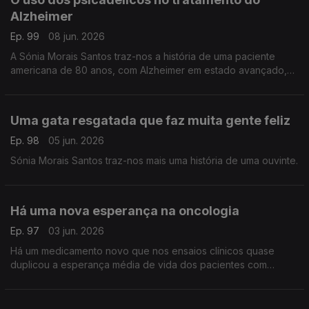
Alzheimer
Ep. 99
08 jun. 2026
A Sónia Morais Santos traz-nos a história de uma paciente
americana de 80 anos, com Alzheimer em estado avançado,
que apresentou sinais notáveis ??de progresso com um
tratamento inovador.
Uma gata resgatada que faz muita gente feliz
Ep. 98
05 jun. 2026
Sónia Morais Santos traz-nos mais uma história de uma ouvinte.
Há uma nova esperança na oncologia
Ep. 97
03 jun. 2026
Há um medicamento novo que nos ensaios clínicos quase
duplicou a esperança média de vida dos pacientes com
cancro do pâncreas. Este é um dos cancros mais letais
conhecidos pela Medicina.