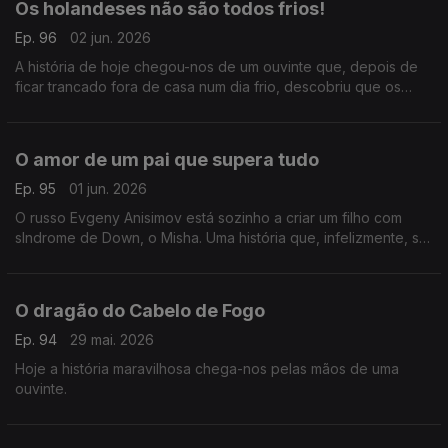
Os holandeses não são todos frios!
Ep. 96
02 jun. 2026
A história de hoje chegou-nos de um ouvinte que, depois de
ficar trancado fora de casa num dia frio, descobriu que os
estereótipos não incluem toda a gente.
O amor de um pai que supera tudo
Ep. 95
01 jun. 2026
O russo Evgeny Anisimov está sozinho a criar um filho com
sIndrome de Down, o Misha. Uma história que, infelizmente, se
repete muito, mas importante de lembrar no Dia Mundial da
Criança.
O dragão do Cabelo de Fogo
Ep. 94
29 mai. 2026
Hoje a história maravilhosa chega-nos pelas mãos de uma
ouvinte.