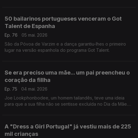
netas no mundo da ginástica acrobática.
50 bailarinos portugueses venceram o Got
Talent de Espanha
Ep. 76
05 mai. 2026
São da Póvoa de Varzim e a dança garantiu-lhes o primeiro
lugar na versão espanhola do programa Got Talent.
Se era preciso uma mãe... um pai preencheu o
coração da fillha
Ep. 75
04 mai. 2026
Joe Lookphonbodee, um homem tailandês, teve uma ideia
para que a sua filha não se sentisse excluída no Dia da Mãe.
Se era preciso uma mãe... ele podia ser uma.
A "Dress a Girl Portugal" já vestiu mais de 225
mil crianças