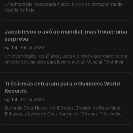
Uma interação inesperada mudou a vida do protagonista da
história de hoje.
Jacob levou o avô ao mundial, mas trouxe uma
surpresa
Ep. 119
08 jul. 2026
Um jovem inglês, de 21 anos, usou o dinheiro guardado para a
entrada de uma casa para levar o avô ao Mundial. “O dinheiro,
a gente recupera, mas as lembranças são para sempre”, disse.
Três irmãs entraram para o Guinness World
Records
Ep. 118
07 jul. 2026
Zulina de Deus Nunes, de 103 anos, Zoraide de Deus Mota,
104 anos, e Levita de Deus Nunes, de 109 anos. Três irmãs
que, ao todo, perfazem 316 anos.