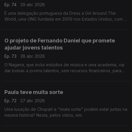
Ep. 74
29 abr. 2026
É uma delegação portuguesa da Dress a Girl Around The
World, uma ONG fundada em 2009 nos Estados Unidos, com a
missão de fazer vestidos para doar a meninas e países
carenciados. Daqui já chegaram a 42 países!
O projeto de Fernando Daniel que promete
ajudar jovens talentos
Ep. 73
28 abr. 2026
O Nagana, que inclui estúdios de música e uma academia, vai
dar bolsas a jovens talentos, sem recursos financeiros, para
estudar na área.
Paula teve muita sorte
Ep. 72
27 abr. 2026
Uma luxação de Chopart e "muita sorte" podem estar juntas na
mesma história? Nesta, pelos vistos, sim.