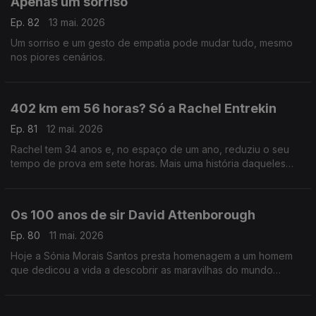
Apenas um sorriso
Ep. 82
13 mai. 2026
Um sorriso e um gesto de empatia pode mudar tudo, mesmo
nos piores cenários.
402 km em 56 horas? Só a Rachel Entrekin
Ep. 81
12 mai. 2026
Rachel tem 34 anos e, no espaço de um ano, reduziu o seu
tempo de prova em sete horas. Mais uma história daqueles
seres meio sobrenaturais a que a Sónia Morais Santos já nos
habituou.
Os 100 anos de sir David Attenborough
Ep. 80
11 mai. 2026
Hoje a Sónia Morais Santos presta homenagem a um homem
que dedicou a vida a descobrir as maravilhas do mundo
animal: Sir David Attenborough.