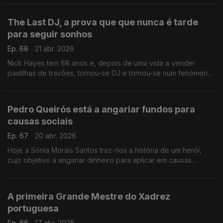
The Last DJ, a prova que que nunca é tarde
para seguir sonhos
Ep. 68
21 abr. 2026
Nick Hayes tem 68 anos e, depois de uma vida a vender
pastilhas de travões, tornou-se DJ e tornou-se num fenómeno
nas redes sociais ,da noite para o dia.
Pedro Queirós está a angariar fundos para
causas sociais
Ep. 67
20 abr. 2026
Hoje a Sónia Morais Santos traz-nos a história de um herói,
cujo objetivo á angariar dinheiro para aplicar em causas
sociais: uma no Nepal e a outra por cá, na Comunidade Vida e
Paz.
A primeira Grande Mestre do Xadrez
portuguesa
Ep. 66
17 abr. 2026