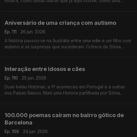
mostra, como tantas outras que já aqui trouxe, como uma
contrariedade pode fechar uma porta e abrir outra.
Aniversário de uma criança com autismo
Ep. 111
26 jun. 2026
A história passou-se na Austrália entre uma mãe e um filho com
autismo e as surpresas que sucederam. Crónica de Sónia
Morais Santos
Interação entre idosos e cães
Ep. 110
25 jun. 2026
Duas belas Histórias, a 1ª aconteceu em Portugal e a outras
nos Países Baixos. Mais uma História partilhada por Sónia
Morais Santos
100.000 poemas caíram no bairro gótico de
Barcelona
Ep. 109
24 jun. 2026