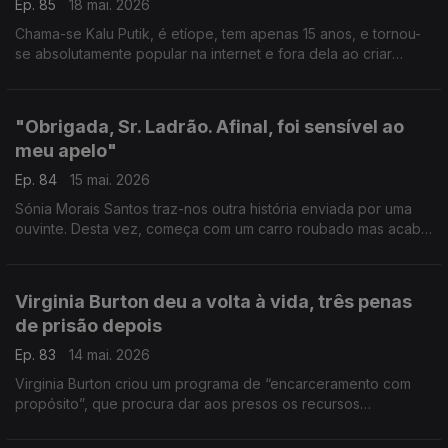
Ep. 85
18 mai. 2026
Chama-se Kalu Putik, é etíope, tem apenas 15 anos, e tornou-
se absolutamente popular na internet e fora dela ao criar
peças de roupa que parecem alta-costura, a partir daquilo que
encontrar no lixo
"Obrigada, Sr. Ladrão. Afinal, foi sensível ao
meu apelo"
Ep. 84
15 mai. 2026
Sónia Morais Santos traz-nos outra história enviada por uma
ouvinte. Desta vez, começa com um carro roubado mas acaba
(mais ou menos) bem.
Virginia Burton deu a volta à vida, três penas
de prisão depois
Ep. 83
14 mai. 2026
Virginia Burton criou um programa de “encarceramento com
propósito”, que procura dar aos presos os recursos
necessários para que possam reconstruir as suas vidas e
voltarem a ser cidadãos integrados na sociedade.