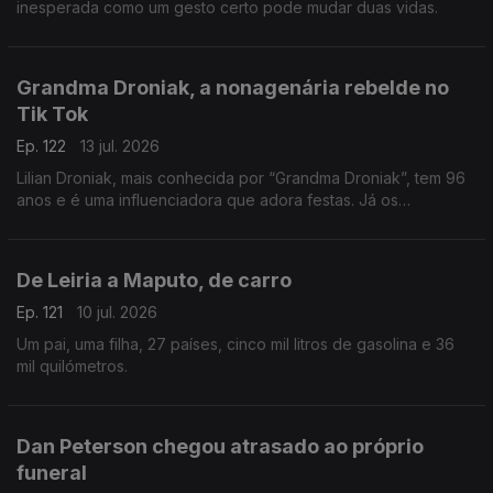
inesperada como um gesto certo pode mudar duas vidas.
Grandma Droniak, a nonagenária rebelde no
Tik Tok
Ep. 122
13 jul. 2026
Lilian Droniak, mais conhecida por “Grandma Droniak”, tem 96
anos e é uma influenciadora que adora festas. Já os
"vizinhos" do lar... não são tão fãs!
De Leiria a Maputo, de carro
Ep. 121
10 jul. 2026
Um pai, uma filha, 27 países, cinco mil litros de gasolina e 36
mil quilómetros.
Dan Peterson chegou atrasado ao próprio
funeral