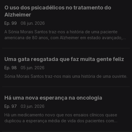
O uso dos psicadélicos no tratamento do
Alzheimer
Ep. 99
08 jun. 2026
A Sónia Morais Santos traz-nos a história de uma paciente
americana de 80 anos, com Alzheimer em estado avançado,
que apresentou sinais notáveis ??de progresso com um
tratamento inovador.
Uma gata resgatada que faz muita gente feliz
Ep. 98
05 jun. 2026
Sónia Morais Santos traz-nos mais uma história de uma ouvinte.
Há uma nova esperança na oncologia
Ep. 97
03 jun. 2026
Há um medicamento novo que nos ensaios clínicos quase
duplicou a esperança média de vida dos pacientes com
cancro do pâncreas. Este é um dos cancros mais letais