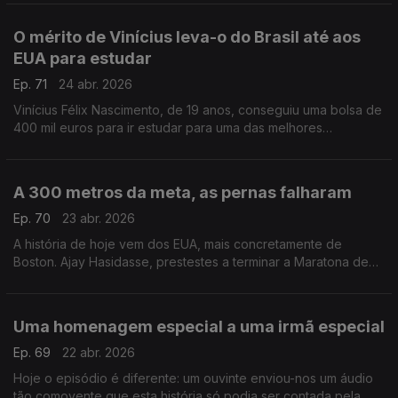
O mérito de Vinícius leva-o do Brasil até aos
EUA para estudar
Ep. 71
24 abr. 2026
Vinícius Félix Nascimento, de 19 anos, conseguiu uma bolsa de
400 mil euros para ir estudar para uma das melhores
universidades dos EUA.
A 300 metros da meta, as pernas falharam
Ep. 70
23 abr. 2026
A história de hoje vem dos EUA, mais concretamente de
Boston. Ajay Hasidasse, prestestes a terminar a Maratona de
Boston, caiu no chão, mas duas pessoas ajudara-no a terminar.
Uma homenagem especial a uma irmã especial
Ep. 69
22 abr. 2026
Hoje o episódio é diferente: um ouvinte enviou-nos um áudio
tão comovente que esta história só podia ser contada pela