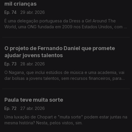
mil crianças
Ep. 74
29 abr. 2026
É uma delegação portuguesa da Dress a Girl Around The
World, uma ONG fundada em 2009 nos Estados Unidos, com a
missão de fazer vestidos para doar a meninas e países
carenciados. Daqui já chegaram a 42 países!
O projeto de Fernando Daniel que promete
ajudar jovens talentos
Ep. 73
28 abr. 2026
O Nagana, que inclui estúdios de música e uma academia, vai
dar bolsas a jovens talentos, sem recursos financeiros, para
estudar na área.
Paula teve muita sorte
Ep. 72
27 abr. 2026
Uma luxação de Chopart e "muita sorte" podem estar juntas na
mesma história? Nesta, pelos vistos, sim.