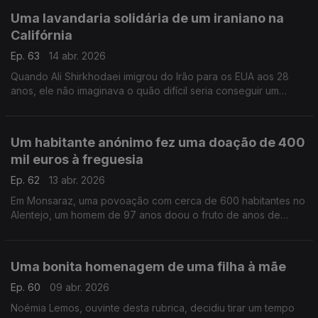
Uma lavandaria solidária de um iraniano na
Califórnia
Ep. 63
14 abr. 2026
Quando Ali Shirkhodaei imigrou do Irão para os EUA aos 28
anos, ele não imaginava o quão difícil seria conseguir um
emprego, mesmo com a sua formação em Biologia Molecular.
Mas deu a volta, sem esquecer os outros.
Um habitante anónimo fez uma doação de 400
mil euros à freguesia
Ep. 62
13 abr. 2026
Em Monsaraz, uma povoação com cerca de 600 habitantes no
Alentejo, um homem de 97 anos doou o fruto de anos de
trabalho à freguesia.
Uma bonita homenagem de uma filha à mãe
Ep. 60
09 abr. 2026
Noémia Lemos, ouvinte desta rubrica, decidiu tirar um tempo