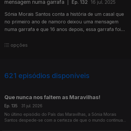
mensagem numa garrafa
|
Ep. 132
16 jul. 2025
Sónia Morais Santos conta a história de um casal que
no primeiro ano de namoro deixou uma mensagem
numa garrafa e que 16 anos depois, essa garrafa foi
encontrada, e a mensagem divulgada.
opções
621
episódios disponíveis
942805
939394
934758
930416
926524
922208
917769
913452
Que nunca nos faltem as Maravilhas!
Ep. 135
31 jul. 2026
No último episódio do País das Maravilhas, a Sónia Morais
Santos despede-se com a certeza de que o mundo continua
cheio de boas histórias.