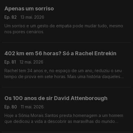
Apenas um sorriso
Ep. 82
13 mai. 2026
Um sorriso e um gesto de empatia pode mudar tudo, mesmo
nos piores cenários.
402 km em 56 horas? Só a Rachel Entrekin
Ep. 81
12 mai. 2026
Rachel tem 34 anos e, no espaço de um ano, reduziu o seu
tempo de prova em sete horas. Mais uma história daqueles
seres meio sobrenaturais a que a Sónia Morais Santos já nos
habituou.
Os 100 anos de sir David Attenborough
Ep. 80
11 mai. 2026
Hoje a Sónia Morais Santos presta homenagem a um homem
que dedicou a vida a descobrir as maravilhas do mundo
animal: Sir David Attenborough.