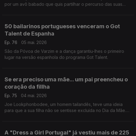
por um avô babado que quis partilhar o percurso das suas
netas no mundo da ginástica acrobática.
50 bailarinos portugueses venceram o Got
Talent de Espanha
Ep. 76
05 mai. 2026
São da Póvoa de Varzim e a dança garantiu-lhes o primeiro
lugar na versão espanhola do programa Got Talent.
Se era preciso uma mãe... um pai preencheu o
coração da fillha
Ep. 75
04 mai. 2026
Joe Lookphonbodee, um homem tailandês, teve uma ideia
para que a sua filha não se sentisse excluída no Dia da Mãe.
Se era preciso uma mãe... ele podia ser uma.
A "Dress a Girl Portugal" já vestiu mais de 225