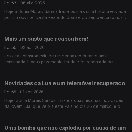
Ep. 57
06 abr. 2026
Hoje a Sónia Morais Santos traz-nos mais uma história enviada
por um ouvinte. Desta vez é do João e do seu percurso nos
Caminhos de Santiago.
Mais um susto que acabou bem!
Ep. 56
02 abr. 2026
Jessica Johnston caiu de um penhasco durante uma
caminhada. Ficou gravemente ferida e foi resgatada de
helicóptero, mas a sua cadela que estava com ela, não foi
encontrada. Um grupo juntou-se para a para a procurar.
Novidades da Lua e um telemóvel recuperado
Ep. 55
01 abr. 2026
Hoje, Sónia Morais Santos traz-nos duas histórias: novidades
da jovem Lua, que veio a este País no dia 26 de março; e o
relato de um pai que conseguiu recuperar o telemóvel
perdido do filho graças a uma pessoa boa.
Uma bomba que não explodiu por causa de um