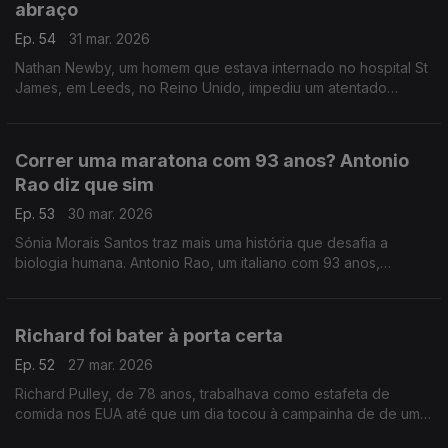
abraço
Ep. 54
31 mar. 2026
Nathan Newby, um homem que estava internado no hospital St
James, em Leeds, no Reino Unido, impediu um atentado
terrorista com uma conversa e um abraço.
Correr uma maratona com 93 anos? Antonio
Rao diz que sim
Ep. 53
30 mar. 2026
Sónia Morais Santos traz mais uma história que desafia a
biologia humana. Antonio Rao, um italiano com 93 anos,
terminou a sua 31ª Maratona de Roma em 7 horas, 9 minutos e
30 segundos.
Richard foi bater à porta certa
Ep. 52
27 mar. 2026
Richard Pulley, de 78 anos, trabalhava como estafeta de
comida nos EUA até que um dia tocou à campainha de de uma
mulher chamada Brittany Smith. A partir daí, tudo mudou.