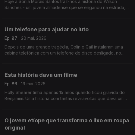
Hoje a Sónia Morais Santos traz-nos a história do Wilson
Sanches - um jovem almadense que se enganou na estrada,
mas descobriu uma forma de voltar a encontrar o caminho. No
final, uma supresa inesperada.
Um telefone para ajudar no luto
Ep. 87
20 mai. 2026
Depois de uma grande tragédia, Colin e Gail instalaram uma
cabine telefónica com um telefone de disco desligado, no
meio de um deserto nos EUA. Chama-se telefone de vento e
tem origem no Japão.
Esta história dava um filme
Ep. 86
19 mai. 2026
Holly Shearer tinha apenas 15 anos quando ficou grávida do
Benjamim. Uma história com tantas reviravoltas que dava um
filme. Daqueles com finais felizes, claro.
O jovem etíope que transforma o lixo em roupa
original