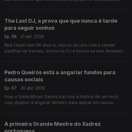
próprio.
The Last DJ, a prova que que nunca é tarde
para seguir sonhos
Ep. 68
21 abr. 2026
Nick Hayes tem 68 anos e, depois de uma vida a vender
pastilhas de travões, tornou-se DJ e tornou-se num fenómeno
nas redes sociais ,da noite para o dia.
Pedro Queirós está a angariar fundos para
causas sociais
Ep. 67
20 abr. 2026
Hoje a Sónia Morais Santos traz-nos a história de um herói,
cujo objetivo á angariar dinheiro para aplicar em causas
sociais: uma no Nepal e a outra por cá, na Comunidade Vida e
Paz.
A primeira Grande Mestre do Xadrez
portuguesa