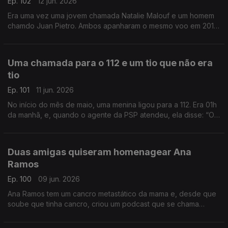
Ep. 102
12 jun. 2026
Era uma vez uma jovem chamada Natalie Malouf e um homem
chamdo Juan Pietro. Ambos apanharam o mesmo voo em 2016,
e por acaso, ficaram sentados lado a lado no avião. E assim
nasceu um grande amor.
Uma chamada para o 112 e um tio que não era
tio
Ep. 101
11 jun. 2026
No início do mês de maio, uma menina ligou para a 112. Era 01h
da manhã, e, quando o agente da PSP atendeu, ela disse: “Olá
tio!” O agente respondeu que não era nenhum tio, mas acabou
a salvar esta menina.
Duas amigas quiseram homenagear Ana
Ramos
Ep. 100
09 jun. 2026
Ana Ramos tem um cancro metastático da mama e, desde que
soube que tinha cancro, criou um podcast que se chama
“Principio Activo”, que já está na sua 3ª temporada. Duas
amigas querem que mais gente a ouça.