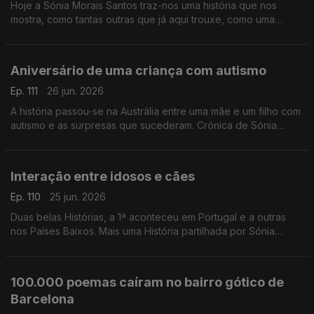
Hoje a Sónia Morais Santos traz-nos uma história que nos
mostra, como tantas outras que já aqui trouxe, como uma
contrariedade pode fechar uma porta e abrir outra.
Aniversário de uma criança com autismo
Ep. 111
26 jun. 2026
A história passou-se na Austrália entre uma mãe e um filho com
autismo e as surpresas que sucederam. Crónica de Sónia
Morais Santos
Interação entre idosos e cães
Ep. 110
25 jun. 2026
Duas belas Histórias, a 1ª aconteceu em Portugal e a outras
nos Países Baixos. Mais uma História partilhada por Sónia
Morais Santos
100.000 poemas caíram no bairro gótico de
Barcelona