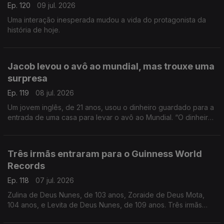
Ep. 120
09 jul. 2026
Uma interação inesperada mudou a vida do protagonista da
história de hoje.
Jacob levou o avô ao mundial, mas trouxe uma
surpresa
Ep. 119
08 jul. 2026
Um jovem inglês, de 21 anos, usou o dinheiro guardado para a
entrada de uma casa para levar o avô ao Mundial. “O dinheiro,
a gente recupera, mas as lembranças são para sempre”, disse.
Três irmãs entraram para o Guinness World
Records
Ep. 118
07 jul. 2026
Zulina de Deus Nunes, de 103 anos, Zoraide de Deus Mota,
104 anos, e Levita de Deus Nunes, de 109 anos. Três irmãs
que, ao todo, perfazem 316 anos.