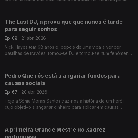
próprio.
The Last DJ, a prova que que nunca é tarde
para seguir sonhos
Ep. 68
21 abr. 2026
Nick Hayes tem 68 anos e, depois de uma vida a vender
pastilhas de travões, tornou-se DJ e tornou-se num fenómeno
nas redes sociais ,da noite para o dia.
Pedro Queirós está a angariar fundos para
causas sociais
Ep. 67
20 abr. 2026
Hoje a Sónia Morais Santos traz-nos a história de um herói,
cujo objetivo á angariar dinheiro para aplicar em causas
sociais: uma no Nepal e a outra por cá, na Comunidade Vida e
Paz.
A primeira Grande Mestre do Xadrez
portuguesa