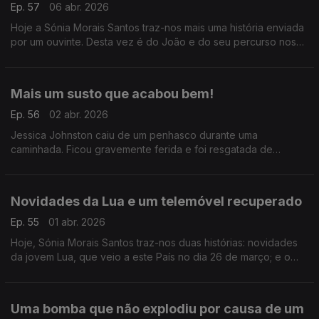
Ep. 57
06 abr. 2026
Hoje a Sónia Morais Santos traz-nos mais uma história enviada
por um ouvinte. Desta vez é do João e do seu percurso nos
Caminhos de Santiago.
Mais um susto que acabou bem!
Ep. 56
02 abr. 2026
Jessica Johnston caiu de um penhasco durante uma
caminhada. Ficou gravemente ferida e foi resgatada de
helicóptero, mas a sua cadela que estava com ela, não foi
encontrada. Um grupo juntou-se para a para a procurar.
Novidades da Lua e um telemóvel recuperado
Ep. 55
01 abr. 2026
Hoje, Sónia Morais Santos traz-nos duas histórias: novidades
da jovem Lua, que veio a este País no dia 26 de março; e o
relato de um pai que conseguiu recuperar o telemóvel
perdido do filho graças a uma pessoa boa.
Uma bomba que não explodiu por causa de um