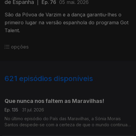
de Espanha
|
Ep. 76
05 mai. 2026
São da Póvoa de Varzim e a dança garantiu-lhes o
primeiro lugar na versão espanhola do programa Got
Talent.
opções
621
episódios disponíveis
942805
939394
934758
930416
926524
922208
917769
913452
Que nunca nos faltem as Maravilhas!
Ep. 135
31 jul. 2026
No último episódio do País das Maravilhas, a Sónia Morais
Santos despede-se com a certeza de que o mundo continua
cheio de boas histórias.