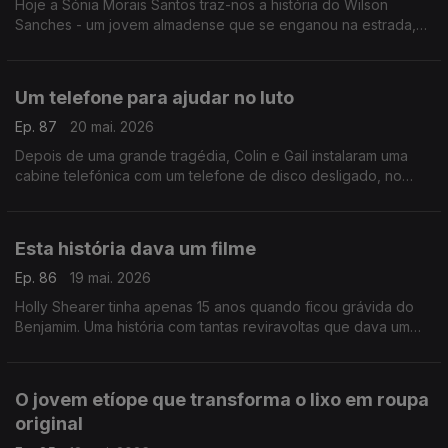
Hoje a Sónia Morais Santos traz-nos a história do Wilson
Sanches - um jovem almadense que se enganou na estrada,
mas descobriu uma forma de voltar a encontrar o caminho. No
final, uma supresa inesperada.
Um telefone para ajudar no luto
Ep. 87
20 mai. 2026
Depois de uma grande tragédia, Colin e Gail instalaram uma
cabine telefónica com um telefone de disco desligado, no
meio de um deserto nos EUA. Chama-se telefone de vento e
tem origem no Japão.
Esta história dava um filme
Ep. 86
19 mai. 2026
Holly Shearer tinha apenas 15 anos quando ficou grávida do
Benjamim. Uma história com tantas reviravoltas que dava um
filme. Daqueles com finais felizes, claro.
O jovem etíope que transforma o lixo em roupa
original