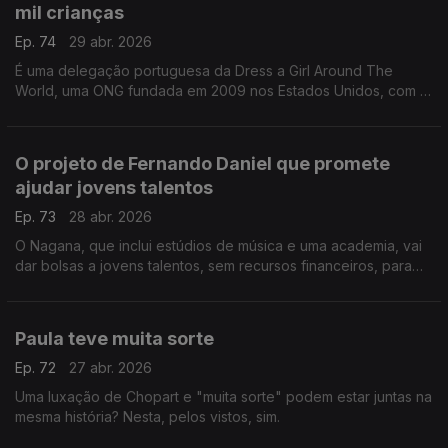
mil crianças
Ep. 74
29 abr. 2026
É uma delegação portuguesa da Dress a Girl Around The
World, uma ONG fundada em 2009 nos Estados Unidos, com a
missão de fazer vestidos para doar a meninas e países
carenciados. Daqui já chegaram a 42 países!
O projeto de Fernando Daniel que promete
ajudar jovens talentos
Ep. 73
28 abr. 2026
O Nagana, que inclui estúdios de música e uma academia, vai
dar bolsas a jovens talentos, sem recursos financeiros, para
estudar na área.
Paula teve muita sorte
Ep. 72
27 abr. 2026
Uma luxação de Chopart e "muita sorte" podem estar juntas na
mesma história? Nesta, pelos vistos, sim.