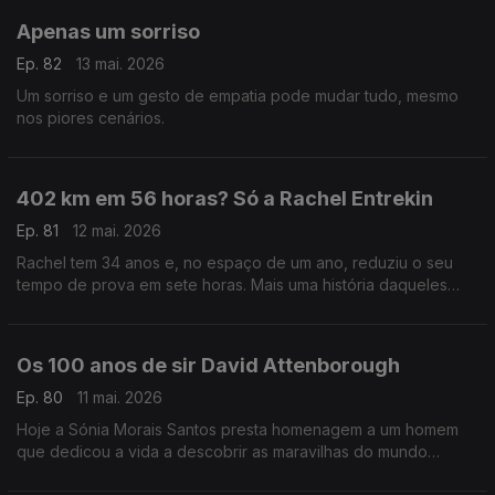
Apenas um sorriso
Ep. 82
13 mai. 2026
Um sorriso e um gesto de empatia pode mudar tudo, mesmo
nos piores cenários.
402 km em 56 horas? Só a Rachel Entrekin
Ep. 81
12 mai. 2026
Rachel tem 34 anos e, no espaço de um ano, reduziu o seu
tempo de prova em sete horas. Mais uma história daqueles
seres meio sobrenaturais a que a Sónia Morais Santos já nos
habituou.
Os 100 anos de sir David Attenborough
Ep. 80
11 mai. 2026
Hoje a Sónia Morais Santos presta homenagem a um homem
que dedicou a vida a descobrir as maravilhas do mundo
animal: Sir David Attenborough.