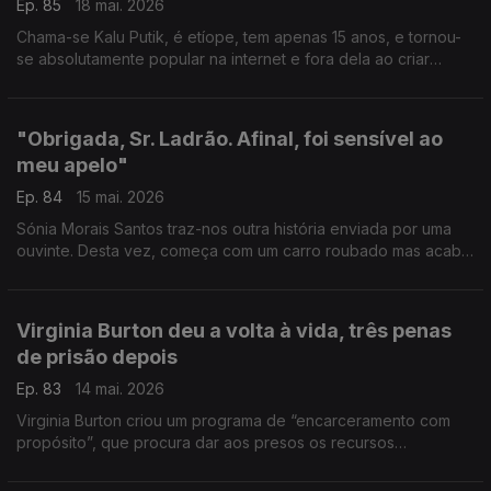
Ep. 85
18 mai. 2026
Chama-se Kalu Putik, é etíope, tem apenas 15 anos, e tornou-
se absolutamente popular na internet e fora dela ao criar
peças de roupa que parecem alta-costura, a partir daquilo que
encontrar no lixo
"Obrigada, Sr. Ladrão. Afinal, foi sensível ao
meu apelo"
Ep. 84
15 mai. 2026
Sónia Morais Santos traz-nos outra história enviada por uma
ouvinte. Desta vez, começa com um carro roubado mas acaba
(mais ou menos) bem.
Virginia Burton deu a volta à vida, três penas
de prisão depois
Ep. 83
14 mai. 2026
Virginia Burton criou um programa de “encarceramento com
propósito”, que procura dar aos presos os recursos
necessários para que possam reconstruir as suas vidas e
voltarem a ser cidadãos integrados na sociedade.