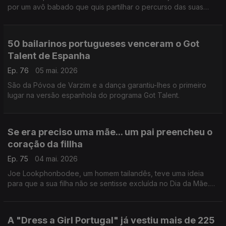
por um avô babado que quis partilhar o percurso das suas
netas no mundo da ginástica acrobática.
50 bailarinos portugueses venceram o Got
Talent de Espanha
Ep. 76
05 mai. 2026
São da Póvoa de Varzim e a dança garantiu-lhes o primeiro
lugar na versão espanhola do programa Got Talent.
Se era preciso uma mãe... um pai preencheu o
coração da fillha
Ep. 75
04 mai. 2026
Joe Lookphonbodee, um homem tailandês, teve uma ideia
para que a sua filha não se sentisse excluída no Dia da Mãe.
Se era preciso uma mãe... ele podia ser uma.
A "Dress a Girl Portugal" já vestiu mais de 225