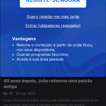
REGISTE-SE AGORA
A teimosia de Fernando ajudou-o a recuperar
Ep. 93
28 mai. 2026
Quero registar-me mais tarde
A Sónia Morais Santos hoje traz-nos uma história enviada por
Entrar (utilizadores registados)
um ouvinte assíduo.
Vantagens
Há milagres na medicina
Retome o conteúdo a partir de onde ficou,
nos seus dispositivos;
Ep. 92
27 mai. 2026
Guarde programas favoritos;
Hoje, a Sónia Morais Santos traz-nos a história de Kate que
Aceda à sua área pessoal;
podia ter assumido o fim, mas decidiu não baixar os braços.
40 anos depois, João retomou uma paixão
antiga
Ep. 91
26 mai. 2026
Hoje a história é sobre a força de vontade e persistência de
um ouvinte que nunca perdeu o bichinho da música.