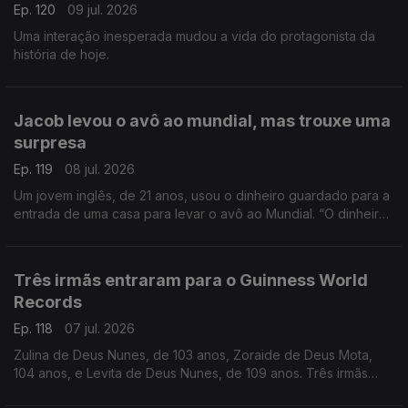
Ep. 120
09 jul. 2026
Uma interação inesperada mudou a vida do protagonista da
história de hoje.
Jacob levou o avô ao mundial, mas trouxe uma
surpresa
Ep. 119
08 jul. 2026
Um jovem inglês, de 21 anos, usou o dinheiro guardado para a
entrada de uma casa para levar o avô ao Mundial. “O dinheiro,
a gente recupera, mas as lembranças são para sempre”, disse.
Três irmãs entraram para o Guinness World
Records
Ep. 118
07 jul. 2026
Zulina de Deus Nunes, de 103 anos, Zoraide de Deus Mota,
104 anos, e Levita de Deus Nunes, de 109 anos. Três irmãs
que, ao todo, perfazem 316 anos.