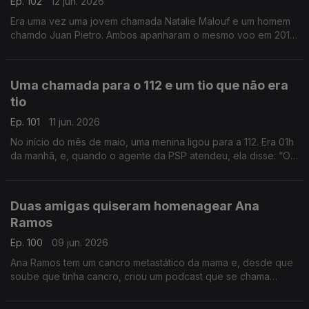
Ep. 102
12 jun. 2026
Era uma vez uma jovem chamada Natalie Malouf e um homem
chamdo Juan Pietro. Ambos apanharam o mesmo voo em 2016,
e por acaso, ficaram sentados lado a lado no avião. E assim
nasceu um grande amor.
Uma chamada para o 112 e um tio que não era
tio
Ep. 101
11 jun. 2026
No início do mês de maio, uma menina ligou para a 112. Era 01h
da manhã, e, quando o agente da PSP atendeu, ela disse: “Olá
tio!” O agente respondeu que não era nenhum tio, mas acabou
a salvar esta menina.
Duas amigas quiseram homenagear Ana
Ramos
Ep. 100
09 jun. 2026
Ana Ramos tem um cancro metastático da mama e, desde que
soube que tinha cancro, criou um podcast que se chama
“Principio Activo”, que já está na sua 3ª temporada. Duas
amigas querem que mais gente a ouça.