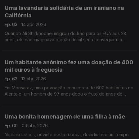
Uma lavandaria solidária de um iraniano na
Califórnia
Ep. 63
14 abr. 2026
Quando Ali Shirkhodaei imigrou do Irão para os EUA aos 28
anos, ele não imaginava o quão difícil seria conseguir um
emprego, mesmo com a sua formação em Biologia Molecular.
Mas deu a volta, sem esquecer os outros.
Um habitante anónimo fez uma doação de 400
mil euros à freguesia
Ep. 62
13 abr. 2026
Em Monsaraz, uma povoação com cerca de 600 habitantes no
Alentejo, um homem de 97 anos doou o fruto de anos de
trabalho à freguesia.
Uma bonita homenagem de uma filha à mãe
Ep. 60
09 abr. 2026
Noémia Lemos, ouvinte desta rubrica, decidiu tirar um tempo