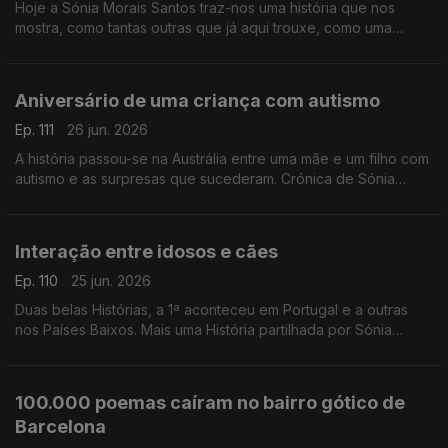
Hoje a Sónia Morais Santos traz-nos uma história que nos
mostra, como tantas outras que já aqui trouxe, como uma
contrariedade pode fechar uma porta e abrir outra.
Aniversário de uma criança com autismo
Ep. 111
26 jun. 2026
A história passou-se na Austrália entre uma mãe e um filho com
autismo e as surpresas que sucederam. Crónica de Sónia
Morais Santos
Interação entre idosos e cães
Ep. 110
25 jun. 2026
Duas belas Histórias, a 1ª aconteceu em Portugal e a outras
nos Países Baixos. Mais uma História partilhada por Sónia
Morais Santos
100.000 poemas caíram no bairro gótico de
Barcelona