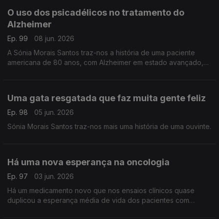
O uso dos psicadélicos no tratamento do
Alzheimer
Ep. 99
08 jun. 2026
A Sónia Morais Santos traz-nos a história de uma paciente
americana de 80 anos, com Alzheimer em estado avançado,
que apresentou sinais notáveis ??de progresso com um
tratamento inovador.
Uma gata resgatada que faz muita gente feliz
Ep. 98
05 jun. 2026
Sónia Morais Santos traz-nos mais uma história de uma ouvinte.
Há uma nova esperança na oncologia
Ep. 97
03 jun. 2026
Há um medicamento novo que nos ensaios clínicos quase
duplicou a esperança média de vida dos pacientes com
cancro do pâncreas. Este é um dos cancros mais letais