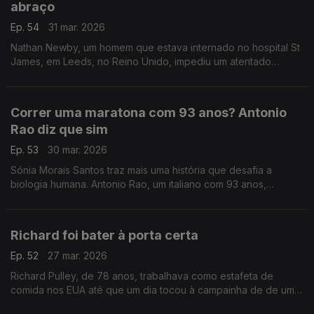
abraço
Ep. 54
31 mar. 2026
Nathan Newby, um homem que estava internado no hospital St
James, em Leeds, no Reino Unido, impediu um atentado
terrorista com uma conversa e um abraço.
Correr uma maratona com 93 anos? Antonio
Rao diz que sim
Ep. 53
30 mar. 2026
Sónia Morais Santos traz mais uma história que desafia a
biologia humana. Antonio Rao, um italiano com 93 anos,
terminou a sua 31ª Maratona de Roma em 7 horas, 9 minutos e
30 segundos.
Richard foi bater à porta certa
Ep. 52
27 mar. 2026
Richard Pulley, de 78 anos, trabalhava como estafeta de
comida nos EUA até que um dia tocou à campainha de de uma
mulher chamada Brittany Smith. A partir daí, tudo mudou.