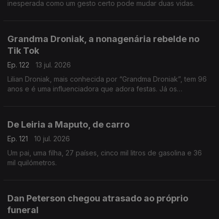
inesperada como um gesto certo pode mudar duas vidas.
Grandma Droniak, a nonagenária rebelde no
Tik Tok
Ep. 122
13 jul. 2026
Lilian Droniak, mais conhecida por “Grandma Droniak”, tem 96
anos e é uma influenciadora que adora festas. Já os
"vizinhos" do lar... não são tão fãs!
De Leiria a Maputo, de carro
Ep. 121
10 jul. 2026
Um pai, uma filha, 27 países, cinco mil litros de gasolina e 36
mil quilómetros.
Dan Peterson chegou atrasado ao próprio
funeral