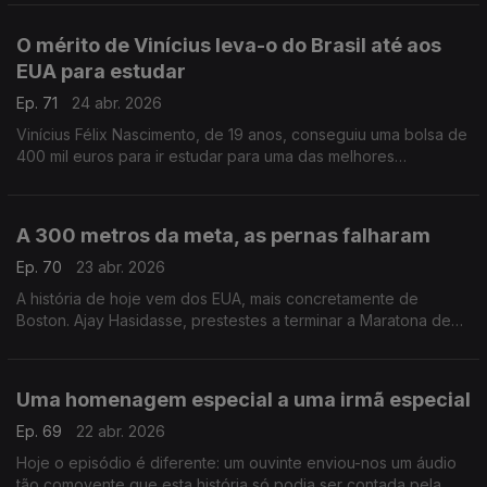
O mérito de Vinícius leva-o do Brasil até aos
EUA para estudar
Ep. 71
24 abr. 2026
Vinícius Félix Nascimento, de 19 anos, conseguiu uma bolsa de
400 mil euros para ir estudar para uma das melhores
universidades dos EUA.
A 300 metros da meta, as pernas falharam
Ep. 70
23 abr. 2026
A história de hoje vem dos EUA, mais concretamente de
Boston. Ajay Hasidasse, prestestes a terminar a Maratona de
Boston, caiu no chão, mas duas pessoas ajudara-no a terminar.
Uma homenagem especial a uma irmã especial
Ep. 69
22 abr. 2026
Hoje o episódio é diferente: um ouvinte enviou-nos um áudio
tão comovente que esta história só podia ser contada pela