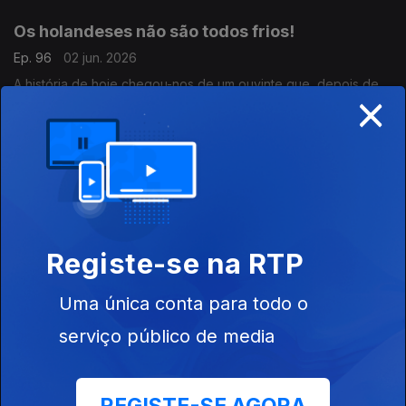
conhecidos pela Medicina.
Os holandeses não são todos frios!
Ep. 96
02 jun. 2026
A história de hoje chegou-nos de um ouvinte que, depois de
×
ficar trancado fora de casa num dia frio, descobriu que os
estereótipos não incluem toda a gente.
O amor de um pai que supera tudo
Ep. 95
01 jun. 2026
O russo Evgeny Anisimov está sozinho a criar um filho com
sIndrome de Down, o Misha. Uma história que, infelizmente, se
Registe-se na RTP
repete muito, mas importante de lembrar no Dia Mundial da
Criança.
Uma única conta para todo o
O dragão do Cabelo de Fogo
Ep. 94
29 mai. 2026
serviço público de media
Hoje a história maravilhosa chega-nos pelas mãos de uma
ouvinte.