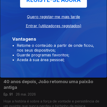
REGISTE-SE AGORA
A teimosia de Fernando ajudou-o a recuperar
Ep. 93
28 mai. 2026
Quero registar-me mais tarde
A Sónia Morais Santos hoje traz-nos uma história enviada por
Entrar (utilizadores registados)
um ouvinte assíduo.
Vantagens
Há milagres na medicina
Retome o conteúdo a partir de onde ficou,
nos seus dispositivos;
Ep. 92
27 mai. 2026
Guarde programas favoritos;
Hoje, a Sónia Morais Santos traz-nos a história de Kate que
Aceda à sua área pessoal;
podia ter assumido o fim, mas decidiu não baixar os braços.
40 anos depois, João retomou uma paixão
antiga
Ep. 91
26 mai. 2026
Hoje a história é sobre a força de vontade e persistência de
um ouvinte que nunca perdeu o bichinho da música.