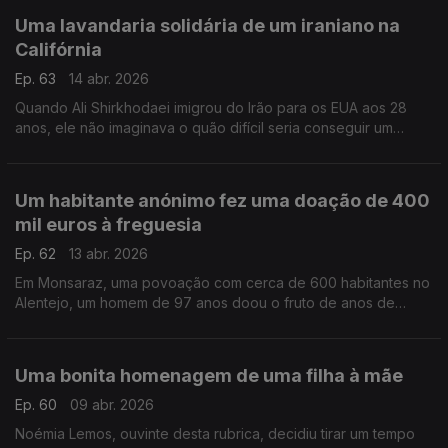
Uma lavandaria solidária de um iraniano na
Califórnia
Ep. 63
14 abr. 2026
Quando Ali Shirkhodaei imigrou do Irão para os EUA aos 28
anos, ele não imaginava o quão difícil seria conseguir um
emprego, mesmo com a sua formação em Biologia Molecular.
Mas deu a volta, sem esquecer os outros.
Um habitante anónimo fez uma doação de 400
mil euros à freguesia
Ep. 62
13 abr. 2026
Em Monsaraz, uma povoação com cerca de 600 habitantes no
Alentejo, um homem de 97 anos doou o fruto de anos de
trabalho à freguesia.
Uma bonita homenagem de uma filha à mãe
Ep. 60
09 abr. 2026
Noémia Lemos, ouvinte desta rubrica, decidiu tirar um tempo