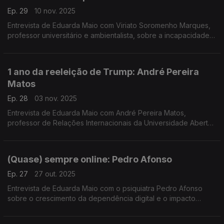
Ep. 29
10 nov. 2025
Entrevista de Eduarda Maio com Viriato Soromenho Marques,
professor universitário e ambientalista, sobre a incapacidade
das Cimeiras do Clima em garantirem as metas do acordo de
Paris.
1 ano da reeleição de Trump: André Pereira
Matos
Ep. 28
03 nov. 2025
Entrevista de Eduarda Maio com André Pereira Matos,
professor de Relações Internacionais da Universidade Aberta,
sobre as principais marcas da governação de Donald Trump
no primeiro ano de regresso à Casa Branca.
(Quase) sempre online: Pedro Afonso
Ep. 27
27 out. 2025
Entrevista de Eduarda Maio com o psiquiatra Pedro Afonso
sobre o crescimento da dependência digital e o impacto
sobre a nossa vida física e mental.