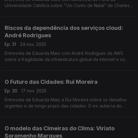
Universidade Católica sobre "Um Conto de Natal" de Charles
Dickens e a forma como o autor inglês redefiniu a celebração
desta época.
Riscos da dependência dos serviços cloud:
André Rodrigues
Ep. 31
24 nov. 2025
Entrevista de Eduarda Maio com André Rodrigues da AWS
sobre a fragilidade da infraestrutura global da internet e os
riscos da dependência dos serviços digitais de nuvem.
O Futuro das Cidades: Rui Moreira
Ep. 30
17 nov. 2025
Entrevista de Eduarda Maio a Rui Moreira sobre os desafios
urgentes e de longo prazo das cidades. O ex-autarca do
Porto fala-nos delas e da Europa que precisa de ser
construída.
O modelo das Cimeiras do Clima: Viriato
Soromenho Marques