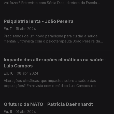
vai fazer? Entrevista com Sónia Dias, diretora da Escola
Nacional de Saúde Pública da Universidade Nova. Entrevista
de Eduarda Maio
Psiquiatria lenta - João Pereira
Ep. 11
15 abr. 2024
Precisamos de um novo paradigma para cuidar a saúde
mental? Entrevista com o psicoterapeuta João Pereira da
Fundação Romão de Sousa. Entrevista de Eduarda Maio.
Impacto das alterações climáticas na saúde -
Luis Campos
Ep. 10
08 abr. 2024
Alterações climáticas: que impactos sobre a saúde das
populações? Entrevista com o médico Luis Campos do
Conselho Nacional para a Saúde e o Ambiente. Entrevista de
Eduarda Maio
O futuro da NATO - Patrícia Daehnhardt
Ep. 9
01 abr. 2024