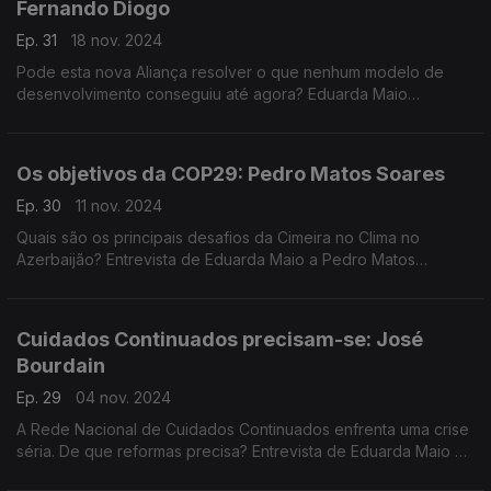
Fernando Diogo
Ep. 31
18 nov. 2024
Pode esta nova Aliança resolver o que nenhum modelo de
desenvolvimento conseguiu até agora? Eduarda Maio
conversa com o sociólogo Fernando Diogo, da Universidade
dos Açores.
Os objetivos da COP29: Pedro Matos Soares
Ep. 30
11 nov. 2024
Quais são os principais desafios da Cimeira no Clima no
Azerbaijão? Entrevista de Eduarda Maio a Pedro Matos
Soares, especialista em alterações climáticas da Universidade
de Lisboa.
Cuidados Continuados precisam-se: José
Bourdain
Ep. 29
04 nov. 2024
A Rede Nacional de Cuidados Continuados enfrenta uma crise
séria. De que reformas precisa? Entrevista de Eduarda Maio a
José Bourdain, presidente da Associação Nacional de