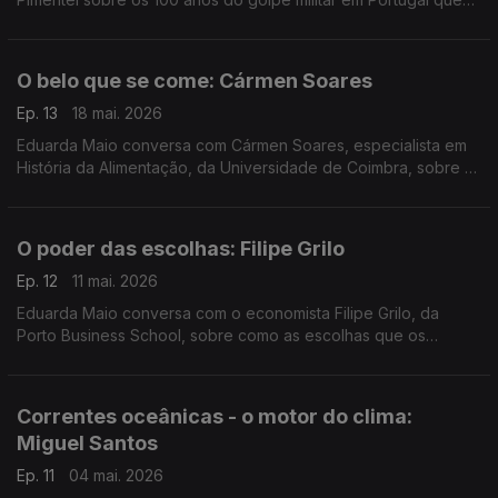
deu início a quase meio século de ditadura no país.
O belo que se come: Cármen Soares
Ep. 13
18 mai. 2026
Eduarda Maio conversa com Cármen Soares, especialista em
História da Alimentação, da Universidade de Coimbra, sobre o
valor cultural e patrimonial das receitas de família.
O poder das escolhas: Filipe Grilo
Ep. 12
11 mai. 2026
Eduarda Maio conversa com o economista Filipe Grilo, da
Porto Business School, sobre como as escolhas que os
cidadãos fazem no dia-a-dia são sempre uma questão de
economia.
Correntes oceânicas - o motor do clima:
Miguel Santos
Ep. 11
04 mai. 2026