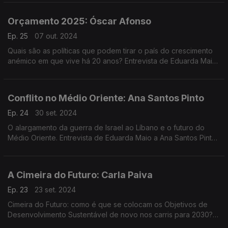
Orçamento 2025: Óscar Afonso
Ep. 25
07 out. 2024
Quais são as políticas que podem tirar o país do crescimento
anémico em que vive há 20 anos? Entrevista de Eduarda Maio
a Óscar Afonso, diretor da Faculdade de Economia do Porto.
Conflito no Médio Oriente: Ana Santos Pinto
Ep. 24
30 set. 2024
O alargamento da guerra de Israel ao Líbano e o futuro do
Médio Oriente. Entrevista de Eduarda Maio a Ana Santos Pinto,
especialista em Geopolítica do Médio Oriente da Universidade
Nova de Lisboa.
A Cimeira do Futuro: Carla Paiva
Ep. 23
23 set. 2024
Cimeira do Futuro: como é que se colocam os Objetivos de
Desenvolvimento Sustentável de novo nos carris para 2030?
Entrevista a Carla Paiva, da Plataforma Portuguesa das ONGD.