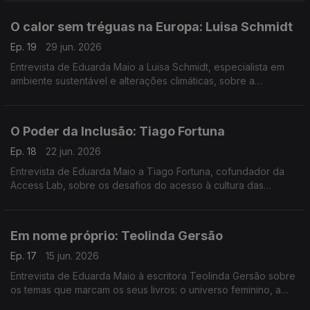
meses no Planeta.
O calor sem tréguas na Europa: Luisa Schmidt
Ep. 19
29 jun. 2026
Entrevista de Eduarda Maio a Luisa Schmidt, especialista em
ambiente sustentável e alterações climáticas, sobre a
prevenção e a adaptação da Europa e do país aos fenómenos
extremos.
O Poder da Inclusão: Tiago Fortuna
Ep. 18
22 jun. 2026
Entrevista de Eduarda Maio a Tiago Fortuna, cofundador da
Access Lab, sobre os desafios do acesso à cultura das
pessoas com deficiência. Como é que a diferença pode ser
motor de mudança?
Em nome próprio: Teolinda Gersão
Ep. 17
15 jun. 2026
Entrevista de Eduarda Maio à escritora Teolinda Gersão sobre
os temas que marcam os seus livros: o universo feminino, a
História, a memória, a identidade e a condição humana.