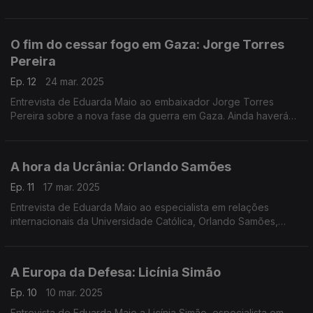
Portuguesa a património cultural imaterial da humanidade.
O fim do cessar fogo em Gaza: Jorge Torres
Pereira
Ep. 12
24 mar. 2025
Entrevista de Eduarda Maio ao embaixador Jorge Torres
Pereira sobre a nova fase da guerra em Gaza. Ainda haverá
esperança para a criação de um estado palestiniano?
A hora da Ucrânia: Orlando Samões
Ep. 11
17 mar. 2025
Entrevista de Eduarda Maio ao especialista em relações
internacionais da Universidade Católica, Orlando Samões,
sobre as negociações para o cessar fogo na Ucrânia e as
perspetivas de um acordo de paz.
A Europa da Defesa: Licínia Simão
Ep. 10
10 mar. 2025
Entrevista de Eduarda Maio a Licínia Simão, especialista em