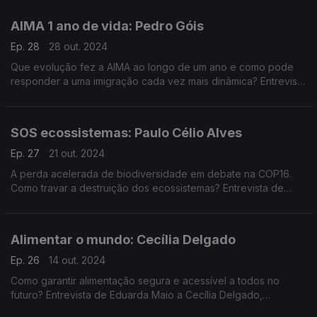
Cuidados Continuados.
AIMA 1 ano de vida: Pedro Góis
Ep. 28
28 out. 2024
Que evolução fez a AIMA ao longo de um ano e como pode
responder a uma imigração cada vez mais dinâmica? Entrevista
de Eduarda Maio a Pedro Góis, diretor científico do
Observatório das Migrações.
SOS ecossistemas: Paulo Célio Alves
Ep. 27
21 out. 2024
A perda acelerada de biodiversidade em debate na COP16.
Como travar a destruição dos ecossistemas? Entrevista de
Eduarda Maio a Paulo Célio Alves, ecologista da Universidade
do Porto.
Alimentar o mundo: Cecília Delgado
Ep. 26
14 out. 2024
Como garantir alimentação segura e acessível a todos no
futuro? Entrevista de Eduarda Maio a Cecília Delgado,
presidente da Alimentar Cidades Sustentáveis Associação.