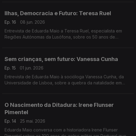
Ilhas, Democracia e Futuro: Teresa Ruel
Ep. 16
08 jun. 2026
Entrevista de Eduarda Maio a Teresa Ruel, especialista em
Regiões Autónomas da Lusófona, sobre os 50 anos de
autonomia da Madeira e dos Açores e o papel das regiões na
coesão do território.
Sem crianças, sem futuro: Vanessa Cunha
Ep. 15
01 jun. 2026
Entrevista de Eduarda Maio à socióloga Vanessa Cunha, da
Universidade de Lisboa, sobre a quebra da natalidade em
Portugal nos últimos 50 anos. Causas e impactos. Desafios da
parentalidade.
O Nascimento da Ditadura: Irene Flunser
Pimentel
Ep. 14
25 mai. 2026
Eduarda Maio conversa com a historiadora Irene Flunser
Pimentel sobre os 100 anos do golpe militar em Portugal que