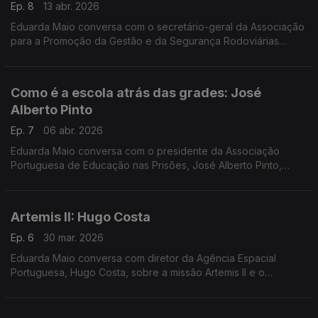
Ep. 8
13 abr. 2026
Eduarda Maio conversa com o secretário-geral da Associação
para a Promoção da Gestão e da Segurança Rodoviárias
sobre as causas do elevado número de acidentes e de mortes
nas estradas.
Como é a escola atrás das grades: José
Alberto Pinto
Ep. 7
06 abr. 2026
Eduarda Maio conversa com o presidente da Associação
Portuguesa de Educação nas Prisões, José Alberto Pinto,
sobre a escola em meio prisional e o papel da educação na
reinserção social.
Artemis II: Hugo Costa
Ep. 6
30 mar. 2026
Eduarda Maio conversa com diretor da Agência Espacial
Portuguesa, Hugo Costa, sobre a missão Artemis II e o
regresso de astronautas à órbita da Lua mais de 50 anos
depois.