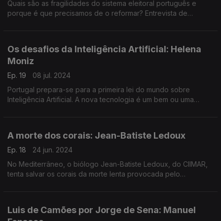
Quais são as fragilidades do sistema eleitoral português e
porque é que precisamos de o reformar? Entrevista de
Eduarda Maio ao presidente do Instituto de Políticas Públicas.
Os desafios da Inteligência Artificial: Helena
Moniz
Ep. 19
08 jul. 2024
Portugal prepara-se para a primeira lei do mundo sobre
Inteligência Artificial. A nova tecnologia é um bem ou uma
ameaça? Entrevista de Eduarda Maio a Helena Moniz do
Bridge IA.
A morte dos corais: Jean-Batiste Ledoux
Ep. 18
24 jun. 2024
No Mediterrâneo, o biólogo Jean-Batiste Ledoux, do CIIMAR,
tenta salvar os corais da morte lenta provocada pelo
aquecimento dos Oceanos. Entrevista de Eduarda Maio.
Luis de Camões por Jorge de Sena: Manuel