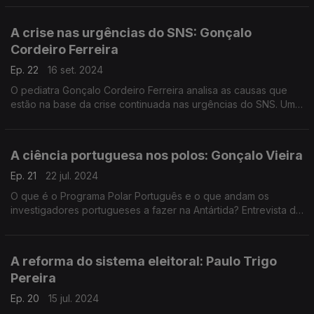
A crise nas urgências do SNS: Gonçalo
Cordeiro Ferreira
Ep. 22
16 set. 2024
O pediatra Gonçalo Cordeiro Ferreira analisa as causas que
estão na base da crise continuada nas urgências do SNS. Uma
crise com fim à vista? Entrevista de Eduarda Maio.
A ciência portuguesa nos polos: Gonçalo Vieira
Ep. 21
22 jul. 2024
O que é o Programa Polar Português e o que andam os
investigadores portugueses a fazer na Antártida? Entrevista de
Eduarda Maio a Gonçalo Vieira, coordenador do PROPOLAR.
A reforma do sistema eleitoral: Paulo Trigo
Pereira
Ep. 20
15 jul. 2024