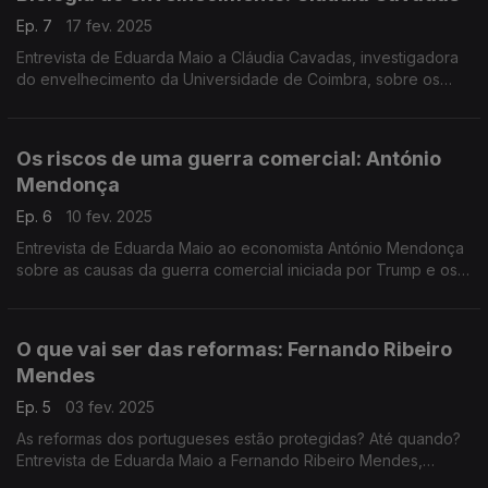
Ep. 7
17 fev. 2025
Entrevista de Eduarda Maio a Cláudia Cavadas, investigadora
do envelhecimento da Universidade de Coimbra, sobre os
desafios da longevidade nas sociedades do século 21.
Os riscos de uma guerra comercial: António
Mendonça
Ep. 6
10 fev. 2025
Entrevista de Eduarda Maio ao economista António Mendonça
sobre as causas da guerra comercial iniciada por Trump e os
seus efeitos na Europa e no resto do mundo.
O que vai ser das reformas: Fernando Ribeiro
Mendes
Ep. 5
03 fev. 2025
As reformas dos portugueses estão protegidas? Até quando?
Entrevista de Eduarda Maio a Fernando Ribeiro Mendes,
economista e antigo Secretário de Estado da Segurança