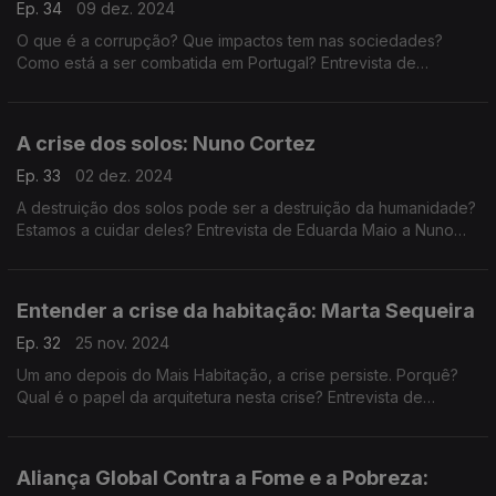
Ep. 34
09 dez. 2024
O que é a corrupção? Que impactos tem nas sociedades?
Como está a ser combatida em Portugal? Entrevista de
Eduarda Maio a António João Maia, professor de ética da
Universidade de Lisboa.
A crise dos solos: Nuno Cortez
Ep. 33
02 dez. 2024
A destruição dos solos pode ser a destruição da humanidade?
Estamos a cuidar deles? Entrevista de Eduarda Maio a Nuno
Cortez, cientista de solos da Universidade de Lisboa.
Entender a crise da habitação: Marta Sequeira
Ep. 32
25 nov. 2024
Um ano depois do Mais Habitação, a crise persiste. Porquê?
Qual é o papel da arquitetura nesta crise? Entrevista de
Eduarda Maio à arquiteta Marta Sequeira.
Aliança Global Contra a Fome e a Pobreza: