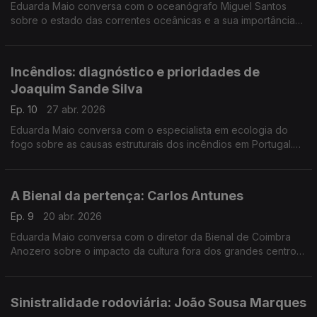
Eduarda Maio conversa com o oceanógrafo Miguel Santos
sobre o estado das correntes oceânicas e a sua importância
para a regulação do clima do planeta.
Incêndios: diagnóstico e prioridades de
Joaquim Sande Silva
Ep. 10
27 abr. 2026
Eduarda Maio conversa com o especialista em ecologia do
fogo sobre as causas estruturais dos incêndios em Portugal.
Que evolução fizemos e que obstáculos estão por
ultrapassar?
A Bienal da pertença: Carlos Antunes
Ep. 9
20 abr. 2026
Eduarda Maio conversa com o diretor da Bienal de Coimbra
Anozero sobre o impacto da cultura fora dos grandes centros
urbanos. Os poderes que ela tem de transformar os territórios
e as comunidades.
Sinistralidade rodoviária: João Sousa Marques