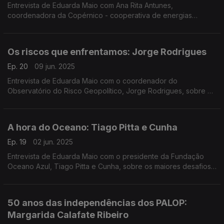
Entrevista de Eduarda Maio com Ana Rita Antunes,
coordenadora da Copérnico - cooperativa de energias
renováveis, sobre a participação dos cidadãos na criação das
Comunidades de Energia em Portugal.
Os riscos que enfrentamos: Jorge Rodrigues
Ep. 20
09 jun. 2025
Entrevista de Eduarda Maio com o coordenador do
Observatório do Risco Geopolítico, Jorge Rodrigues, sobre o
aumento da incerteza global que pressiona as economias e as
sociedades.
A hora do Oceano: Tiago Pitta e Cunha
Ep. 19
02 jun. 2025
Entrevista de Eduarda Maio com o presidente da Fundação
Oceano Azul, Tiago Pitta e Cunha, sobre os maiores desafios
que a humanidade enfrenta para proteger o Oceano, a
caminho da conferências da ONU sobre os Oceanos.
50 anos das independências dos PALOP:
Margarida Calafate Ribeiro