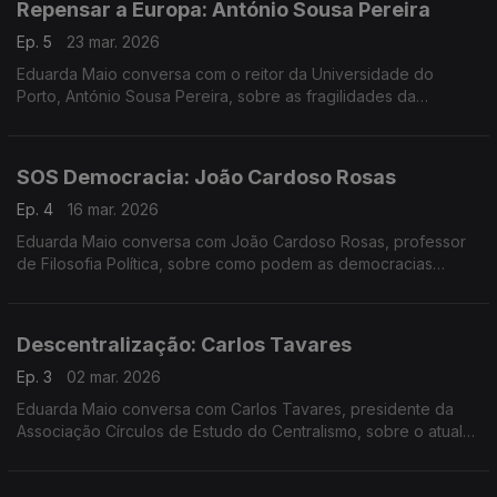
Repensar a Europa: António Sousa Pereira
Ep. 5
23 mar. 2026
Eduarda Maio conversa com o reitor da Universidade do
Porto, António Sousa Pereira, sobre as fragilidades da
construção europeia e como pode ela reconquistar influência
global.
SOS Democracia: João Cardoso Rosas
Ep. 4
16 mar. 2026
Eduarda Maio conversa com João Cardoso Rosas, professor
de Filosofia Política, sobre como podem as democracias
responder à polarização e às crises externas como a do
Médio Oriente.
Descentralização: Carlos Tavares
Ep. 3
02 mar. 2026
Eduarda Maio conversa com Carlos Tavares, presidente da
Associação Círculos de Estudo do Centralismo, sobre o atual
modelo de organização do território e as suas fragilidades.