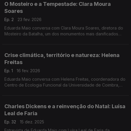
O Mosteiro e a Tempestade: Clara Moura
Soares
Ep. 2
23 fev. 2026
Eduarda Maio conversa com Clara Moura Soares, diretora do
Mosteiro da Batalha, um dos monumentos mais danificados
pela tempestade Kristin. O longo processo de restauro
começa agora.
Crise climática, território e natureza: Helena
Freitas
Ep. 1
16 fev. 2026
Eduarda Maio conversa com Helena Freitas, coordenadora do
Centro de Ecologia Funcional da Universidade de Coimbra,
sobre o planeamento do território depois da crise do clima no
país.
Charles Dickens e a reinvenção do Natal: Luísa
Leal de Faria
Ep. 32
15 dez. 2025
Entrevista de Eduarda Maio com Luísa Leal de Faria da