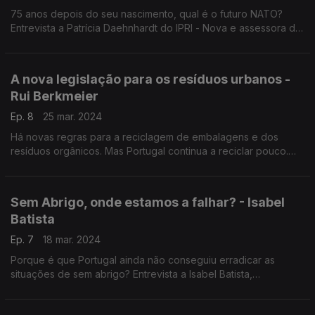
75 anos depois do seu nascimento, qual é o futuro NATO?
Entrevista a Patrícia Daehnhardt do IPRI - Nova e assessora do
Instituto da Defesa Nacional. Entrevista de Eduarda Maio
A nova legislação para os resíduos urbanos -
Rui Berkmeier
Ep. 8
25 mar. 2024
Há novas regras para a reciclagem de embalagens e dos
resíduos orgânicos. Mas Portugal continua a reciclar pouco.
Porquê? Responde Rui Berkmeier, especialista em resíduos da
Zero.
Sem Abrigo, onde estamos a falhar? - Isabel
Batista
Ep. 7
18 mar. 2024
Porque é que Portugal ainda não conseguiu erradicar as
situações de sem abrigo? Entrevista a Isabel Batista,
antropóloga especialista em pessoas em situação de sem
abrigo.