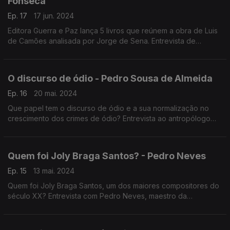
Fonseca
Ep. 17
17 jun. 2024
Editora Guerra e Paz lança 5 livros que reúnem a obra de Luis
de Camões analisada por Jorge de Sena. Entrevista de
Eduarda Maio a Manuel Fonseca.
O discurso de ódio - Pedro Sousa de Almeida
Ep. 16
20 mai. 2024
Que papel tem o discurso de ódio e a sua normalização no
crescimento dos crimes de ódio? Entrevista ao antropólogo
Pedro Sousa de Almeida, investigador em questões raciais.
Entrevista de Eduarda Maio.
Quem foi Joly Braga Santos? - Pedro Neves
Ep. 15
13 mai. 2024
Quem foi Joly Braga Santos, um dos maiores compositores do
século XX? Entrevista com Pedro Neves, maestro da
Orquestra Metropolitana de Lisboa, no centenário do
nascimento do músico.