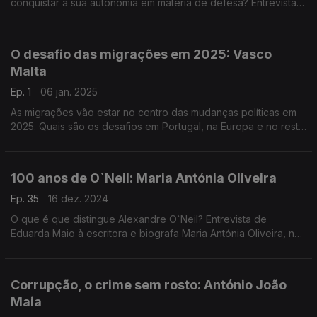
conquistar a sua autonomia em matéria de defesa? Entrevista
de Eduarda Maio a João Vieira Borges, especialista em
defesa.
O desafio das migrações em 2025: Vasco
Malta
Ep. 1
06 jan. 2025
As migrações vão estar no centro das mudanças políticas em
2025. Quais são os desafios em Portugal, na Europa e no resto
do mundo? Entrevista de Eduarda Maio a Vasco Malta, chefe
de missão da OIM.
100 anos de O`Neil: Maria Antónia Oliveira
Ep. 35
16 dez. 2024
O que é que distingue Alexandre O`Neil? Entrevista de
Eduarda Maio à escritora e biografa Maria Antónia Oliveira, no
centenário do nascimento do poeta.
Corrupção, o crime sem rosto: António João
Maia