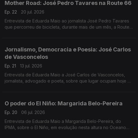
Mother Road: José Pedro Tavares na Route 66
Ep. 22
20 jul. 2026
Entrevista de Eduarda Maio ao jornalista José Pedro Tavares
que percorreu de bicicleta, durante mais de um mês, a Route
66, entre Chicago e Santa Mónica, na Califórnia.
Jornalismo, Democracia e Poesia: José Carlos
de Vasconcelos
Ep. 21
13 jul. 2026
Entrevista de Eduarda Maio a José Carlos de Vasconcelos,
jornalista, advogado e poeta, sobre que lugar ocupam hoje o
Jornalismo, a Cultura e a Poesia na defesa da Democracia.
O poder do El Niño: Margarida Belo-Pereira
Ep. 20
06 jul. 2026
Entrevista de Eduarda Maio a Margarida Belo-Pereira, do
IPMA, sobre o El Niño, em evolução nesta altura no Oceano
Pacífico, e os impactos que pode provocar nos próximos