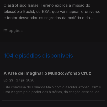
O astrofísico Ismael Tereno explica a missão do
telescópio Euclid, de ESA, que vai mapear o universo
e tentar desvendar os segredos da matéria e da
energia escuras.
opções
104
episódios disponíveis
928188
895948
856167
832112
809595
781262
755410
727865
A Arte de Imaginar o Mundo: Afonso Cruz
Ep. 23
27 jul. 2026
Esta conversa de Eduarda Maio com o escritor Afonso Cruz é
uma viagem pelo poder das histórias, da criação artística, da
imaginação e do seu papel principal no entendimento do
Mundo.