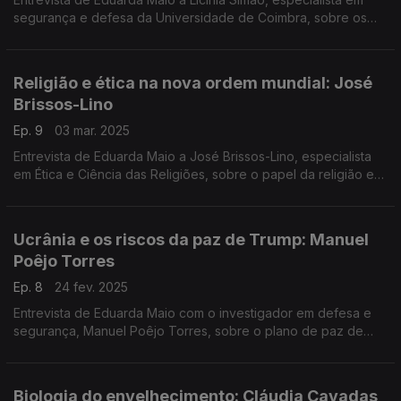
segurança e defesa da Universidade de Coimbra, sobre os
desafios do rearmamento da Europa e a mudança de
paradigma da União Europeia.
Religião e ética na nova ordem mundial: José
Brissos-Lino
Ep. 9
03 mar. 2025
Entrevista de Eduarda Maio a José Brissos-Lino, especialista
em Ética e Ciência das Religiões, sobre o papel da religião e
da ética na futura nova ordem mundial.
Ucrânia e os riscos da paz de Trump: Manuel
Poêjo Torres
Ep. 8
24 fev. 2025
Entrevista de Eduarda Maio com o investigador em defesa e
segurança, Manuel Poêjo Torres, sobre o plano de paz de
Trump para a Ucrânia e os riscos para a Europa.
Biologia do envelhecimento: Cláudia Cavadas