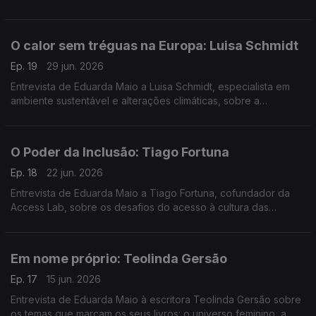
Pacífico, e os impactos que pode provocar nos próximos
meses no Planeta.
O calor sem tréguas na Europa: Luisa Schmidt
Ep. 19
29 jun. 2026
Entrevista de Eduarda Maio a Luisa Schmidt, especialista em
ambiente sustentável e alterações climáticas, sobre a
prevenção e a adaptação da Europa e do país aos fenómenos
extremos.
O Poder da Inclusão: Tiago Fortuna
Ep. 18
22 jun. 2026
Entrevista de Eduarda Maio a Tiago Fortuna, cofundador da
Access Lab, sobre os desafios do acesso à cultura das
pessoas com deficiência. Como é que a diferença pode ser
motor de mudança?
Em nome próprio: Teolinda Gersão
Ep. 17
15 jun. 2026
Entrevista de Eduarda Maio à escritora Teolinda Gersão sobre
os temas que marcam os seus livros: o universo feminino, a