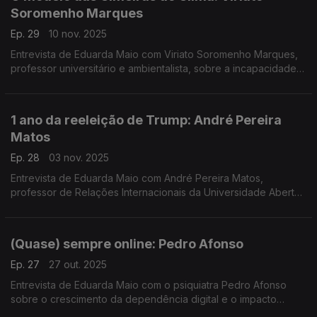
Soromenho Marques
Ep. 29
10 nov. 2025
Entrevista de Eduarda Maio com Viriato Soromenho Marques,
professor universitário e ambientalista, sobre a incapacidade
das Cimeiras do Clima em garantirem as metas do acordo de
Paris.
1 ano da reeleição de Trump: André Pereira
Matos
Ep. 28
03 nov. 2025
Entrevista de Eduarda Maio com André Pereira Matos,
professor de Relações Internacionais da Universidade Aberta,
sobre as principais marcas da governação de Donald Trump
no primeiro ano de regresso à Casa Branca.
(Quase) sempre online: Pedro Afonso
Ep. 27
27 out. 2025
Entrevista de Eduarda Maio com o psiquiatra Pedro Afonso
sobre o crescimento da dependência digital e o impacto
sobre a nossa vida física e mental.