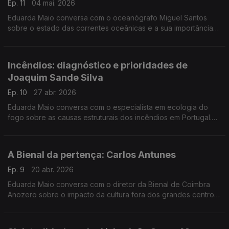
Ep. 11
04 mai. 2026
Eduarda Maio conversa com o oceanógrafo Miguel Santos
sobre o estado das correntes oceânicas e a sua importância
para a regulação do clima do planeta.
Incêndios: diagnóstico e prioridades de
Joaquim Sande Silva
Ep. 10
27 abr. 2026
Eduarda Maio conversa com o especialista em ecologia do
fogo sobre as causas estruturais dos incêndios em Portugal.
Que evolução fizemos e que obstáculos estão por
ultrapassar?
A Bienal da pertença: Carlos Antunes
Ep. 9
20 abr. 2026
Eduarda Maio conversa com o diretor da Bienal de Coimbra
Anozero sobre o impacto da cultura fora dos grandes centros
urbanos. Os poderes que ela tem de transformar os territórios
e as comunidades.