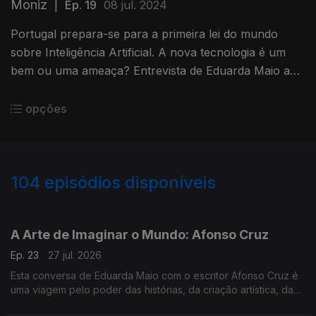
Moniz
|
Ep. 19
08 jul. 2024
Portugal prepara-se para a primeira lei do mundo
sobre Inteligência Artificial. A nova tecnologia é um
bem ou uma ameaça? Entrevista de Eduarda Maio a
Helena Moniz do Bridge IA.
opções
104
episódios disponíveis
928188
895948
856167
832112
A Arte de Imaginar o Mundo: Afonso Cruz
Ep. 23
27 jul. 2026
Esta conversa de Eduarda Maio com o escritor Afonso Cruz é
uma viagem pelo poder das histórias, da criação artística, da
imaginação e do seu papel principal no entendimento do