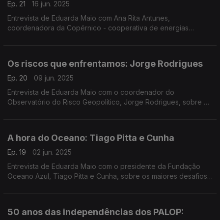
Ep. 21
16 jun. 2025
Entrevista de Eduarda Maio com Ana Rita Antunes,
coordenadora da Copérnico - cooperativa de energias
renováveis, sobre a participação dos cidadãos na criação das
Comunidades de Energia em Portugal.
Os riscos que enfrentamos: Jorge Rodrigues
Ep. 20
09 jun. 2025
Entrevista de Eduarda Maio com o coordenador do
Observatório do Risco Geopolítico, Jorge Rodrigues, sobre o
aumento da incerteza global que pressiona as economias e as
sociedades.
A hora do Oceano: Tiago Pitta e Cunha
Ep. 19
02 jun. 2025
Entrevista de Eduarda Maio com o presidente da Fundação
Oceano Azul, Tiago Pitta e Cunha, sobre os maiores desafios
que a humanidade enfrenta para proteger o Oceano, a
caminho da conferências da ONU sobre os Oceanos.
50 anos das independências dos PALOP: