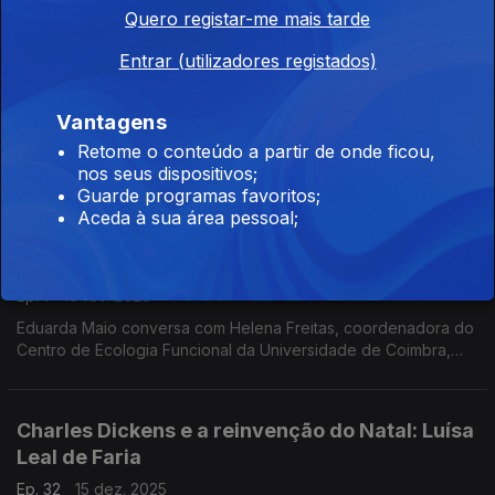
Quero registar-me mais tarde
O Mosteiro e a Tempestade: Clara Moura
Entrar (utilizadores registados)
Soares
Ep. 2
23 fev. 2026
Vantagens
Eduarda Maio conversa com Clara Moura Soares, diretora do
Retome o conteúdo a partir de onde ficou,
Mosteiro da Batalha, um dos monumentos mais danificados
nos seus dispositivos;
pela tempestade Kristin. O longo processo de restauro
Guarde programas favoritos;
começa agora.
Aceda à sua área pessoal;
Crise climática, território e natureza: Helena
Freitas
Ep. 1
16 fev. 2026
Eduarda Maio conversa com Helena Freitas, coordenadora do
Centro de Ecologia Funcional da Universidade de Coimbra,
sobre o planeamento do território depois da crise do clima no
país.
Charles Dickens e a reinvenção do Natal: Luísa
Leal de Faria
Ep. 32
15 dez. 2025