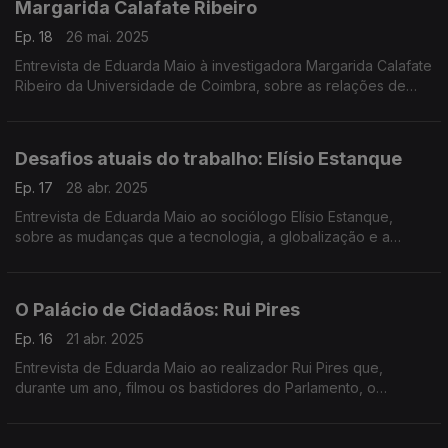
Margarida Calafate Ribeiro
Ep. 18
26 mai. 2025
Entrevista de Eduarda Maio à investigadora Margarida Calafate
Ribeiro da Universidade de Coimbra, sobre as relações de
Portugal com os PALOP 50 anos depois das independências e
o desafio da reparação.
Desafios atuais do trabalho: Elísio Estanque
Ep. 17
28 abr. 2025
Entrevista de Eduarda Maio ao sociólogo Elísio Estanque,
sobre as mudanças que a tecnologia, a globalização e a
desregulação económica trazem ao mercado de trabalho.
O Palácio de Cidadãos: Rui Pires
Ep. 16
21 abr. 2025
Entrevista de Eduarda Maio ao realizador Rui Pires que,
durante um ano, filmou os bastidores do Parlamento, o
trabalho dos deputados e a participação dos cidadãos.