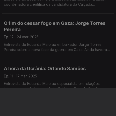
coordenadora científica da candidatura da Calçada
Portuguesa a património cultural imaterial da humanidade.
O fim do cessar fogo em Gaza: Jorge Torres
Pereira
Ep. 12
24 mar. 2025
Entrevista de Eduarda Maio ao embaixador Jorge Torres
Pereira sobre a nova fase da guerra em Gaza. Ainda haverá
esperança para a criação de um estado palestiniano?
A hora da Ucrânia: Orlando Samões
Ep. 11
17 mar. 2025
Entrevista de Eduarda Maio ao especialista em relações
internacionais da Universidade Católica, Orlando Samões,
sobre as negociações para o cessar fogo na Ucrânia e as
perspetivas de um acordo de paz.
A Europa da Defesa: Licínia Simão
Ep. 10
10 mar. 2025