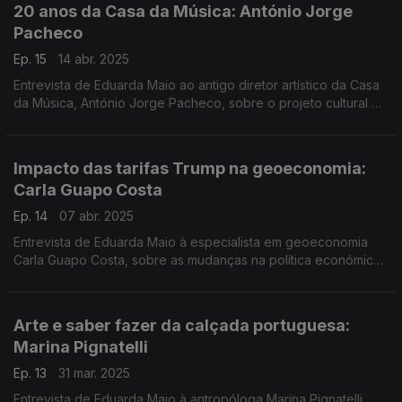
20 anos da Casa da Música: António Jorge
Pacheco
Ep. 15
14 abr. 2025
Entrevista de Eduarda Maio ao antigo diretor artístico da Casa
da Música, António Jorge Pacheco, sobre o projeto cultural e
educativo que a transformou numa das principais salas de
concerto da Europa.
Impacto das tarifas Trump na geoeconomia:
Carla Guapo Costa
Ep. 14
07 abr. 2025
Entrevista de Eduarda Maio à especialista em geoeconomia
Carla Guapo Costa, sobre as mudanças na política económica
internacional provocadas pelo maior protecionismo dos EUA.
Arte e saber fazer da calçada portuguesa:
Marina Pignatelli
Ep. 13
31 mar. 2025
Entrevista de Eduarda Maio à antropóloga Marina Pignatelli,