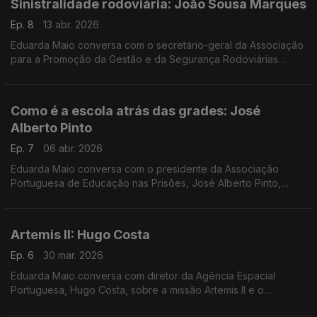
Sinistralidade rodoviária: João Sousa Marques
Ep. 8
13 abr. 2026
Eduarda Maio conversa com o secretário-geral da Associação
para a Promoção da Gestão e da Segurança Rodoviárias
sobre as causas do elevado número de acidentes e de mortes
nas estradas.
Como é a escola atrás das grades: José
Alberto Pinto
Ep. 7
06 abr. 2026
Eduarda Maio conversa com o presidente da Associação
Portuguesa de Educação nas Prisões, José Alberto Pinto,
sobre a escola em meio prisional e o papel da educação na
reinserção social.
Artemis II: Hugo Costa
Ep. 6
30 mar. 2026
Eduarda Maio conversa com diretor da Agência Espacial
Portuguesa, Hugo Costa, sobre a missão Artemis II e o
regresso de astronautas à órbita da Lua mais de 50 anos