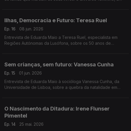
História, a memória, a identidade e a condição humana.
Ilhas, Democracia e Futuro: Teresa Ruel
Ep. 16
08 jun. 2026
Entrevista de Eduarda Maio a Teresa Ruel, especialista em
Regiões Autónomas da Lusófona, sobre os 50 anos de
autonomia da Madeira e dos Açores e o papel das regiões na
coesão do território.
Sem crianças, sem futuro: Vanessa Cunha
Ep. 15
01 jun. 2026
Entrevista de Eduarda Maio à socióloga Vanessa Cunha, da
Universidade de Lisboa, sobre a quebra da natalidade em
Portugal nos últimos 50 anos. Causas e impactos. Desafios da
parentalidade.
O Nascimento da Ditadura: Irene Flunser
Pimentel
Ep. 14
25 mai. 2026