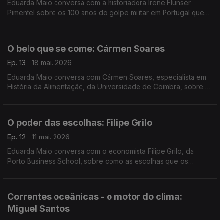
Eduarda Maio conversa com a historiadora Irene Flunser
Pimentel sobre os 100 anos do golpe militar em Portugal que
deu início a quase meio século de ditadura no país.
O belo que se come: Cármen Soares
Ep. 13
18 mai. 2026
Eduarda Maio conversa com Cármen Soares, especialista em
História da Alimentação, da Universidade de Coimbra, sobre o
valor cultural e patrimonial das receitas de família.
O poder das escolhas: Filipe Grilo
Ep. 12
11 mai. 2026
Eduarda Maio conversa com o economista Filipe Grilo, da
Porto Business School, sobre como as escolhas que os
cidadãos fazem no dia-a-dia são sempre uma questão de
economia.
Correntes oceânicas - o motor do clima:
Miguel Santos