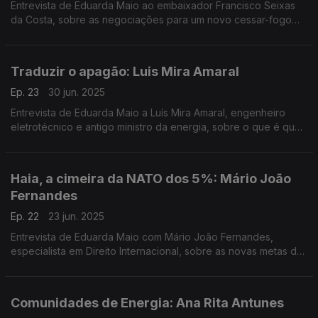
Entrevista de Eduarda Maio ao embaixador Francisco Seixas
da Costa, sobre as negociações para um novo cessar-fogo
em Gaza e as soluções para o futuro dos palestinianos.
Traduzir o apagão: Luis Mira Amaral
Ep. 23
30 jun. 2025
Entrevista de Eduarda Maio a Luís Mira Amaral, engenheiro
eletrotécnico e antigo ministro da energia, sobre o que é que
esteve na origem do apagão e que medidas está o país a
tomar.
Haia, a cimeira da NATO dos 5%: Mário João
Fernandes
Ep. 22
23 jun. 2025
Entrevista de Eduarda Maio com Mário João Fernandes,
especialista em Direito Internacional, sobre as novas metas de
investimento em Defesa que vão ser decididas na cimeira de
Haia da NATO.
Comunidades de Energia: Ana Rita Antunes