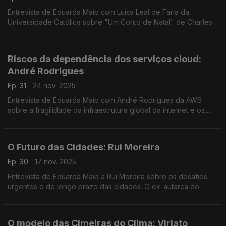
Entrevista de Eduarda Maio com Luísa Leal de Faria da
Universidade Católica sobre "Um Conto de Natal" de Charles
Dickens e a forma como o autor inglês redefiniu a celebração
desta época.
Riscos da dependência dos serviços cloud:
André Rodrigues
Ep. 31
24 nov. 2025
Entrevista de Eduarda Maio com André Rodrigues da AWS
sobre a fragilidade da infraestrutura global da internet e os
riscos da dependência dos serviços digitais de nuvem.
O Futuro das Cidades: Rui Moreira
Ep. 30
17 nov. 2025
Entrevista de Eduarda Maio a Rui Moreira sobre os desafios
urgentes e de longo prazo das cidades. O ex-autarca do
Porto fala-nos delas e da Europa que precisa de ser
construída.
O modelo das Cimeiras do Clima: Viriato