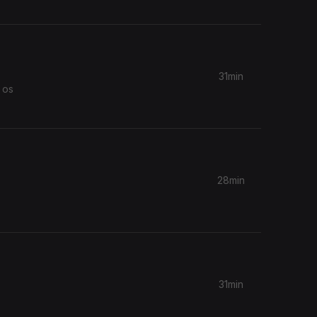
31min
 os
28min
31min