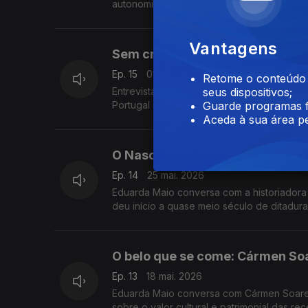
autonomia da Madeira e dos Açores e o pap
Vantagens
Sem crianças, sem futuro: Van
Ep. 15
01 jun. 2026
Retome o conteúdo a
Entrevista de Eduarda Maio à socióloga V
seus dispositivos;
Portugal nos últimos 50 anos. Causas e imp
Guarde programas f
Aceda à sua área pe
O Nascimento da Ditadura: Iren
Ep. 14
25 mai. 2026
Eduarda Maio conversa com a historiadora 
deu início a quase meio século de ditadura
O belo que se come: Cármen So
Ep. 13
18 mai. 2026
Eduarda Maio conversa com Cármen Soares,
sobre o valor cultural e patrimonial das rece