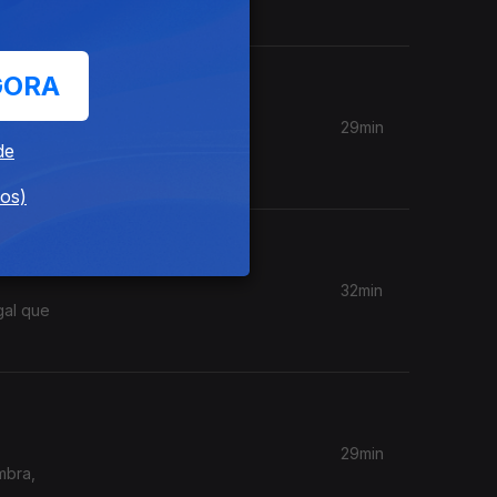
GORA
29min
idade em
de
dos)
32min
gal que
29min
mbra,