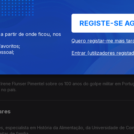
el das regiões na coesão do território.
REGISTE-SE A
essa Cunha
 partir de onde ficou, nos
anessa Cunha, da Universidade de Lisboa, sobre a quebra da natal
Quero registar-me mais tar
actos. Desafios da parentalidade.
avoritos;
ssoal;
Entrar (utilizadores regista
e Flunser Pimentel
Irene Flunser Pimentel sobre os 100 anos do golpe militar em Portu
 no país.
ares
 especialista em História da Alimentação, da Universidade de Coi
itas de família.