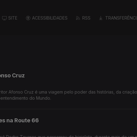
SITE
ACESSIBILIDADES
RSS
TRANSFERÊNCI
onso Cruz
or Afonso Cruz é uma viagem pelo poder das histórias, da criação a
o entendimento do Mundo.
es na Route 66
José Pedro Tavares que percorreu de bicicleta, durante mais de um 