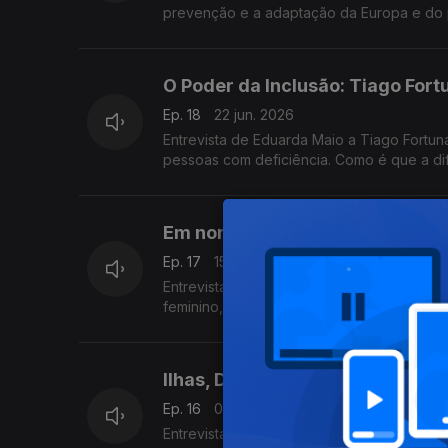
prevenção e a adaptação da Europa e do 
O Poder da Inclusão: Tiago Fort
Ep. 18
22 jun. 2026
Entrevista de Eduarda Maio a Tiago Fortun
pessoas com deficiência. Como é que a d
Em nome próprio: Teolinda Ger
Ep. 17
15 jun. 2026
Entrevista de Eduarda Maio à escritora Te
feminino, a História, a memória, a identid
Ilhas, Democracia e Futuro: Ter
Ep. 16
08 jun. 2026
Entrevista de Eduarda Maio a Teresa Ruel