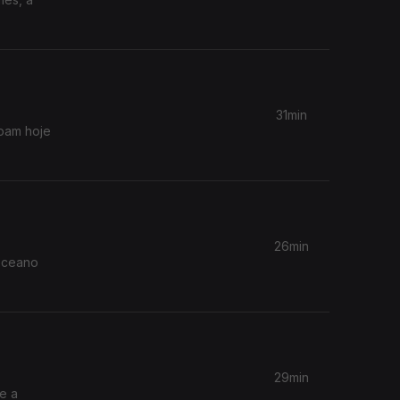
31min
upam hoje
26min
 Oceano
29min
re a