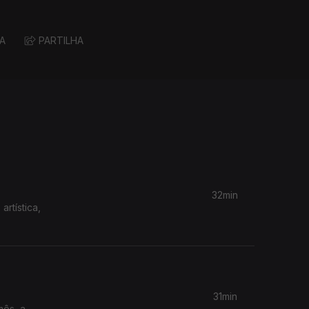
A
PARTILHA
32min
rtística,
31min
mês, a