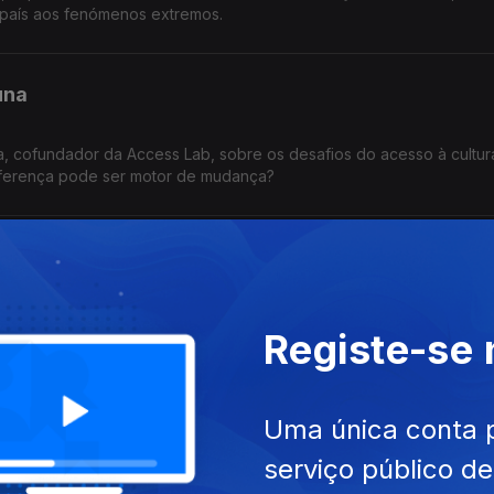
país aos fenómenos extremos.
una
a, cofundador da Access Lab, sobre os desafios do acesso à cultur
iferença pode ser motor de mudança?
são
olinda Gersão sobre os temas que marcam os seus livros: o universo
Registe-se
ade e a condição humana.
esa Ruel
Uma única conta 
serviço público d
, especialista em Regiões Autónomas da Lusófona, sobre os 50 ano