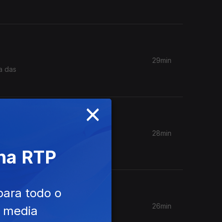
29min
a das
×
28min
 na RTP
para todo o
26min
e media
s de