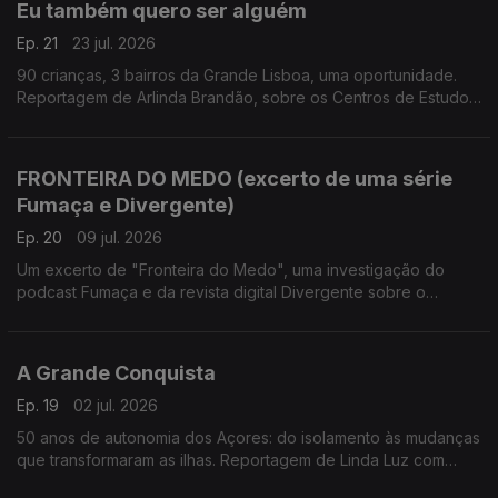
Eu também quero ser alguém
Ep. 21
23 jul. 2026
90 crianças, 3 bairros da Grande Lisboa, uma oportunidade.
Reportagem de Arlinda Brandão, sobre os Centros de Estudo
Gulbenkian.
FRONTEIRA DO MEDO (excerto de uma série
Fumaça e Divergente)
Ep. 20
09 jul. 2026
Um excerto de "Fronteira do Medo", uma investigação do
podcast Fumaça e da revista digital Divergente sobre o
policiamento de bairros guetizados, as pessoas que ali
habitam e os polícias que lá trabalham.
A Grande Conquista
Ep. 19
02 jul. 2026
50 anos de autonomia dos Açores: do isolamento às mudanças
que transformaram as ilhas. Reportagem de Linda Luz com
sonoplastia de Tiago Matias.