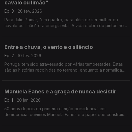
cavalo ou limão"
Ep. 3
26 fev. 2026
Para Júlio Pomar, "um quadro, para além de ser mulher ou
cavalo ou limão" era energia vital. A vida e obra do pintor, no
centenário do seu nascimento. Reportagem de Isabel Meira.
Entre a chuva, o vento e o silêncio
Ep. 2
10 fev. 2026
Portugal tem sido atravessado por várias tempestades. Estas
são as histórias recolhidas no terreno, enquanto a normalidade
não chega. Um trabalho de Rita Colaço a partir do olhar dos
repórteres da Antena 1.
Manuela Eanes e a graça de nunca desistir
Ep. 1
20 jan. 2026
50 anos depois da primeira eleição presidencial em
democracia, ouvimos Manuela Eanes e o papel que construiu,
muitas vezes, fora dos holofotes de Belém. Um documentário
da autoria de Rita Colaço.