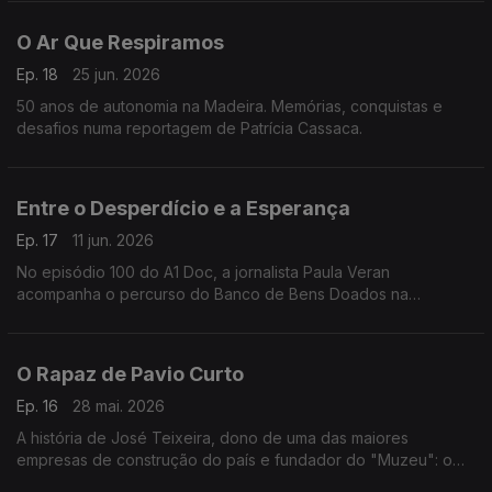
O Ar Que Respiramos
Ep. 18
25 jun. 2026
50 anos de autonomia na Madeira. Memórias, conquistas e
desafios numa reportagem de Patrícia Cassaca.
Entre o Desperdício e a Esperança
Ep. 17
11 jun. 2026
No episódio 100 do A1 Doc, a jornalista Paula Veran
acompanha o percurso do Banco de Bens Doados na
reportagem "Entre o desperdício e a esperança".
O Rapaz de Pavio Curto
Ep. 16
28 mai. 2026
A história de José Teixeira, dono de uma das maiores
empresas de construção do país e fundador do "Muzeu": o
novo museu de arte contemporânea em Braga.