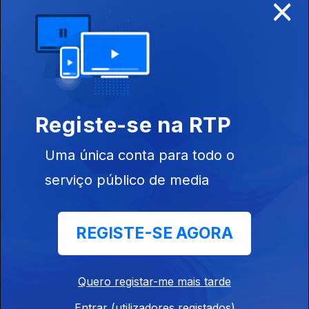
×
O Guarda-Redes de Deus
Ep. 34
26 nov. 2025
O padre André Sequeira recebeu ordem para partir para outro
lugar. A comunidade ficou abalada e ele também. "O guarda-
redes de Deus", trabalho da repórter Sandra Henriques sobre
o mês da despedida.
Cacofone
Registe-se na RTP
Ep. 33
18 nov. 2025
Uma única conta para todo o
A história do cacofone: uma caixa com vinte e seis taças de
barro afinadas, construída no século XIX por um oleiro de
serviço público de media
Alcântara. "Cacofone" é uma reportagem de Isabel Meira.
Angola, Meio Século de Vida
REGISTE-SE AGORA
Ep. 32
12 nov. 2025
Angola tornou-se independente no dia 11 de Novembro de
1975. Inspirados pelo olhar do jornalista polaco, Ryszard
Quero registar-me mais tarde
Kapuscinski, os repórteres Luís Peixoto e David Araújo cruzam
o passado e o presente de Angola.
Entrar (utilizadores registados)