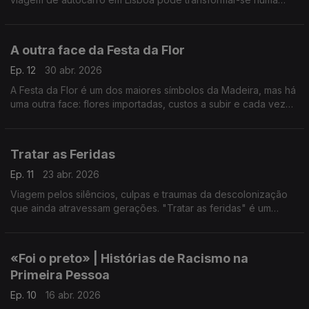
sucessão de barreiras. Autoria de Rita Fernandes.
A outra face da Festa da Flor
Ep. 12
30 abr. 2026
A Festa da Flor é um dos maiores símbolos da Madeira, mas há
uma outra face: flores importadas, custos a subir e cada vez
menos produção local. Reportagem de Patrícia Cassaca.
Tratar as Feridas
Ep. 11
23 abr. 2026
Viagem pelos silêncios, culpas e traumas da descolonização
que ainda atravessam gerações. "Tratar as feridas" é um
trabalho da autoria da jornalista Cláudia Almeida.
«Foi o preto» | Histórias de Racismo na
Primeira Pessoa
Ep. 10
16 abr. 2026