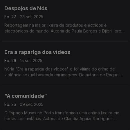
Despojos de Nós
Ep. 27
23 set. 2025
Reportagem na maior lixeira de produtos eléctricos e
electrónicos do mundo. Autoria de Paula Borges e Djibril Iero
Mandjam.
Era a rapariga dos vídeos
Ep. 26
15 set. 2025
Núria "Era a rapariga dos vídeos" e foi vítima do crime de
violência sexual baseada em imagens. Da autoria de Raquel
Morão Lopes com sonoplastia de Luís Franjoso.
“A comunidade”
Ep. 25
09 set. 2025
O Espaço Musas no Porto transformou uma antiga lixeira em
hortas comunitárias. Autoria de Cláudia Aguiar Rodrigues.
Sonorização de Rui Fonseca.