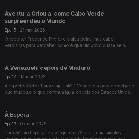
Aventura Crioula: como Cabo-Verde
surpreendeu o Mundo
Ep. 15
21 mai. 2026
O repórter Frederico Pinheiro viajou pelas ilhas cabo-
verdianas para perceber como é que um povo quase sem
recursos naturais construiu um dos Estados mais estáveis de
África.
A Venezuela depois de Maduro
Ep. 14
14 mai. 2026
A repórter Celina Faria viajou até à Venezuela para perceber o
que mudou e o que continua igual depois dos Estados Unidos
terem capturado Nicolás Maduro, em Janeiro de 2026.
À Espera
Ep. 13
07 mai. 2026
Para Sérgio Lopes, tetraplégico há 23 anos, uma simples
viagem de autocarro em Lisboa pode transformar-se numa