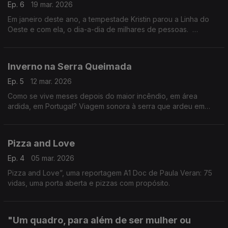
Ep. 6
19 mar. 2026
Em janeiro deste ano, a tempestade Kristin parou a Linha do
Oeste e com ela, o dia-a-dia de milhares de pessoas.
O repórter Gonçalo Costa Martins foi perceber o impacto do
silêncio dos carris na vida de quem lá vive.
Inverno na Serra Queimada
Ep. 5
12 mar. 2026
Como se vive meses depois do maior incêndio, em área
ardida, em Portugal? Viagem sonora à serra que ardeu em
Agosto de 2025. Autoria de Rita Colaço.
Pizza and Love
Ep. 4
05 mar. 2026
Pizza and Love”, uma reportagem A1 Doc de Paula Veran: 75
vidas, uma porta aberta e pizzas com propósito.
"Um quadro, para além de ser mulher ou