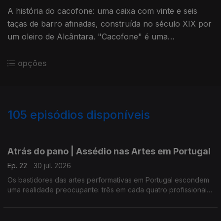
A história do cacofone: uma caixa com vinte e seis
taças de barro afinadas, construída no século XIX por
um oleiro de Alcântara. "Cacofone" é uma
reportagem de Isabel Meira.
opções
105
episódios disponíveis
924134
892663
861014
832309
Atrás do pano | Assédio nas Artes em Portugal
Ep. 22
30 jul. 2026
Os bastidores das artes performativas em Portugal escondem
uma realidade preocupante: três em cada quatro profissionais
já sofreram assédio moral e mais de metade foi alvo de
assédio sexual. Reportagem de Sandy Gageiro.