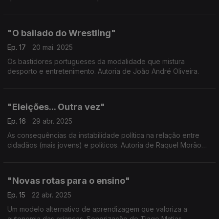
Sonoplastia de Tiago Matias.
"O bailado do Wrestling"
Ep. 17
20 mai. 2025
Os bastidores portugueses da modalidade que mistura
desporto e entretenimento. Autoria de João André Oliveira.
"Eleições... Outra vez"
Ep. 16
29 abr. 2025
As consequências da instabilidade política na relação entre
cidadãos (mais jovens) e políticos. Autoria de Raquel Morão
Lopes. Sonoplastia de Gualter Santos.
"Novas rotas para o ensino"
Ep. 15
22 abr. 2025
Um modelo alternativo de aprendizagem que valoriza a
autonomia das crianças. Sonorização de Tiago Matias.