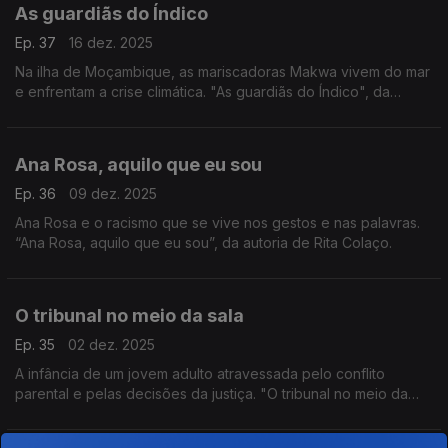
As guardiãs do Índico
Ep. 37
16 dez. 2025
Na ilha de Moçambique, as mariscadoras Makwa vivem do mar
e enfrentam a crise climática. "As guardiãs do Índico", da
autoria de Vanessa Ribeiro Rodrigues e Samira Jamu.
Sonoplastia de Edgar Barbosa.
Ana Rosa, aquilo que eu sou
Ep. 36
09 dez. 2025
Ana Rosa e o racismo que se vive nos gestos e nas palavras.
“Ana Rosa, aquilo que eu sou”, da autoria de Rita Colaço.
O tribunal no meio da sala
Ep. 35
02 dez. 2025
A infância de um jovem adulto atravessada pelo conflito
parental e pelas decisões da justiça. "O tribunal no meio da
sala" é um trabalho de Isabel Meira.