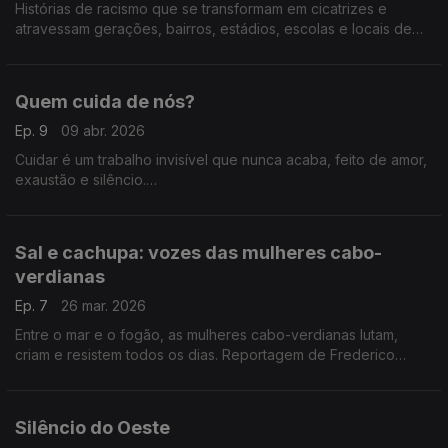
Histórias de racismo que se transformam em cicatrizes e
atravessam gerações, bairros, estádios, escolas e locais de
trabalho. Autoria de Frederico Pinheiro com a colaboração de
Paula Borges.
Quem cuida de nós?
Ep. 9
09 abr. 2026
Cuidar é um trabalho invisível que nunca acaba, feito de amor,
exaustão e silêncio.
“Quem cuida de nós?” é uma reportagem de Patrícia Cassaca.
Sal e cachupa: vozes das mulheres cabo-
verdianas
Ep. 7
26 mar. 2026
Entre o mar e o fogão, as mulheres cabo-verdianas lutam,
criam e resistem todos os dias. Reportagem de Frederico
Pinheiro e Carlos Santos em Cabo Verde.
Silêncio do Oeste