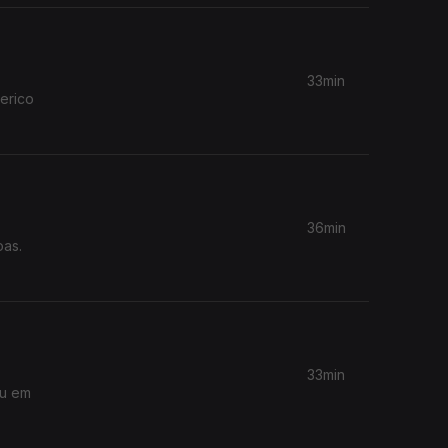
33min
erico
36min
soas.
33min
eu em