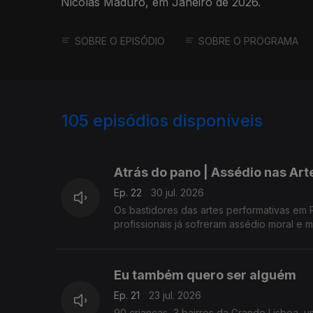
Nicolás Maduro, em Janeiro de 2026.
SOBRE O EPISÓDIO
SOBRE O PROGRAMA
105
episódios disponíveis
924134
892663
861014
Atrás do pano | Assédio nas Art
Ep. 22
30 jul. 2026
Os bastidores das artes performativas em
profissionais já sofreram assédio moral e
Eu também quero ser alguém
Ep. 21
23 jul. 2026
90 crianças, 3 bairros da Grande Lisboa,