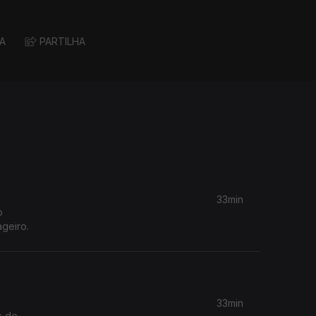
A
PARTILHA
33min
o
geiro.
33min
s de