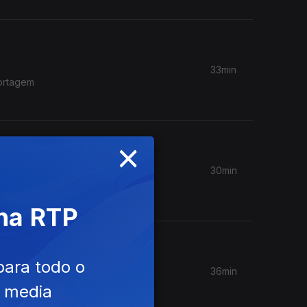
33min
portagem
×
30min
": o
 na RTP
para todo o
36min
em
e media