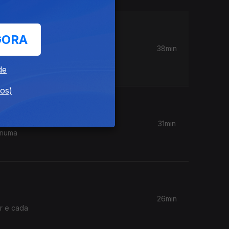
GORA
38min
 Estados
de
dos)
31min
 numa
26min
ir e cada