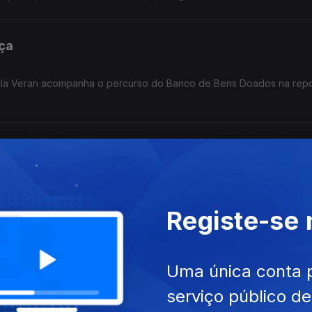
nça
Paula Veran acompanha o percurso do Banco de Bens Doados na re
 das maiores empresas de construção do país e fundador do "Muzeu
aga.
Registe-se
erde surpreendeu o Mundo
Uma única conta 
as ilhas cabo-verdianas para perceber como é que um povo quase s
serviço público d
mais estáveis de África.