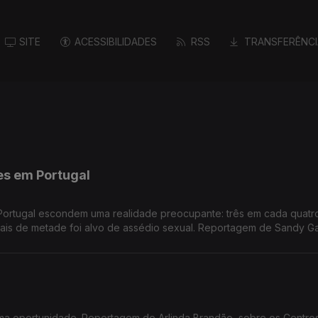
SITE
ACESSIBILIDADES
RSS
TRANSFERÊNCI
es em Portugal
 Portugal escondem uma realidade preocupante: três em cada quatr
 mais de metade foi alvo de assédio sexual. Reportagem de Sandy Ga
 uma oportunidade. Reportagem de Arlinda Brandão, sobre os Centro