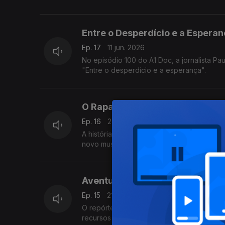
Entre o Desperdício e a Espera
Ep. 17
11 jun. 2026
No episódio 100 do A1 Doc, a jornalista 
"Entre o desperdício e a esperança".
O Rapaz de Pavio Curto
Ep. 16
28 mai. 2026
A história de José Teixeira, dono de uma
novo museu de arte contemporânea em Br
Aventura Crioula: como Cabo-V
Ep. 15
21 mai. 2026
O repórter Frederico Pinheiro viajou pel
recursos naturais construiu um dos Estados 