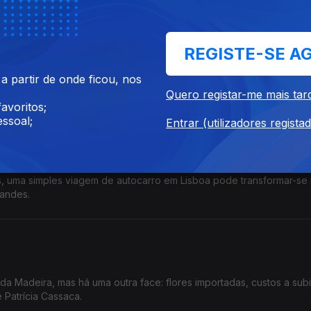
REGISTE-SE A
zuela para perceber o que mudou e o que continua igual depois dos
 partir de onde ficou, nos
m Janeiro de 2026.
Quero registar-me mais tar
avoritos;
ssoal;
Entrar (utilizadores regista
os, uma simples viagem de autocarro em Lisboa pode transformar-se
nandes.
da Madeira, mas há uma outra face: flores importadas, custos a sub
Patrícia Cassaca.