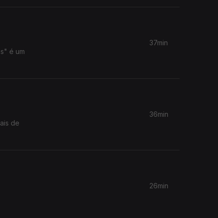
37min
as" é um
36min
ais de
26min