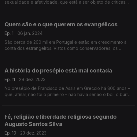
sexualidade e afetividade, que está a ser objeto de critícas
por parte de vários padres do movimento. Luís Marinho, ex-
assistente nacional, explica o que está em causa
Quem são e o que querem os evangélicos
Ep. 1
06 jan. 2024
São cerca de 200 mil em Portugal e estão em crescimento à
conta dos estrangeiros. Vistos como conservadores, os
evangélicos são desconhecidos de muitos. O presidente da
Aliança, Timóteo Cavaco, explica o que querem.
A história do presépio está mal contada
Ep. 11
29 dez. 2023
No presépio de Francisco de Assis em Greccio há 800 anos –
que, afinal, não foi o primeiro – não havia senão o boi, o burro
e a manjedoura. Andaram a contar mal esta história? Dois
estudiosos do tema explicam.
Fé, religião e liberdade religiosa segundo
Augusto Santos Silva
Ep. 10
23 dez. 2023