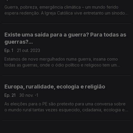
Guerra, pobreza, emergência climática – um mundo ferido
espera redenção. A Igreja Católica vive entretanto um sínodo,
para que todos os crentes debatam caminhos de futuro. As
duas coisas têm relação uma com a outra?...
Existe uma saída para a guerra? Para todas as
guerras?...
Ep. 1
21 out. 2023
Estamos de novo mergulhados numa guerra, insana como
todas as guerras, onde o ódio político e religioso tem um
papel importante. Existe uma saída para a guerra? Para todas
as guerras? Pedro Neto e Teresa Cravo respondem.
Europa, ruralidade, ecologia e religião
Ep. 21
30 nov. -1
As eleições para o PE são pretexto para uma conversa sobre
o mundo rural tantas vezes esquecido, cidadania, ecologia e
ambiente e espiritualidade. A eurodeputada Isabel Carvalhais
explica o que muitas vezes ignoramos.