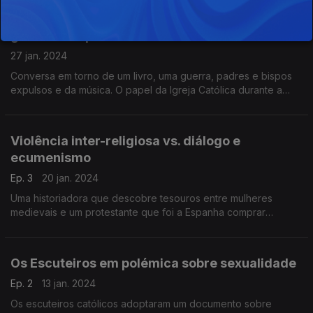
A Igreja em Moçambique e no Estado Novo:
guerra sem perdão?
27 jan. 2024
Conversa em torno de um livro, uma guerra, padres e bispos
expulsos e da música. O papel da Igreja Católica durante a
Guerra Colonial e a ditadura em debate com Francisco
Fanhais, Manuel Vilas Boas e Rita Mendonça Leite.
Violência inter-religiosa vs. diálogo e
ecumenismo
Ep. 3
20 jan. 2024
Uma historiadora que descobre tesouros entre mulheres
medievais e um protestante que foi a Espanha comprar
caramelos para não ir à guerra, falam, na semana ecuménica,
da tensão entre a violência e diálogo nas religiões.
Os Escuteiros em polémica sobre sexualidade
Ep. 2
13 jan. 2024
Os escuteiros católicos adoptaram um documento sobre