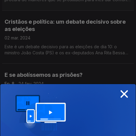
e ajuda. A ideia não é salvar mulheres do pecado – não
querem julgar, mas apoiar no que precisem.
Cristãos e política: um debate decisivo sobre
as eleições
02 mar. 2024
Este é um debate decisivo para as eleições de dia 10: o
ministro João Costa (PS) e os ex-deputados Ana Rita Bessa
(CDS) e José Manuel Pureza (BE) conversam sobre as
motivações de fé de cada um no trabalho político.
E se abolíssemos as prisões?
Ep. 8
24 fev. 2024
×
Portugal tem 12.200 reclusos. Há grupos que criticam
duramente as condições “desumanas” das prisões, mas
também quem diga que é preciso mesmo é aboli-las. Entrevista
sobre um tema ausente da campanha eleitoral.
Os herdeiros de Niceia, a arte e a mecânica
quântica