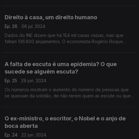
Braga em 1853. Limar as unhas do diabo é uma empreitada que
se pode transformar num verso de poema.
Direito à casa, um direito humano
Ep. 26
06 jul. 2024
Dados do INE dizem que há 154 mil casas vazias, mas que
faltam 136.800 alojamentos. O economista Rogério Roque
Amaro explica porque acontece e como se pode resolver isto,
e denuncia o reaparecimento de barracas.
A falta de escuta é uma epidemia? O que
sucede se alguém escuta?
Ep. 25
29 jun. 2024
Os números mostram o aumento do número de pessoas que
se queixam da solidão, de não terem quem as escute ou que
sofrem de problemas de saúde mental. Dois testemunhos de
“escutadores” falam de anseios e esperanças.
O ex-ministro, o escritor, o Nobel e o anjo de
boca aberta
Ep. 24
22 jun. 2024