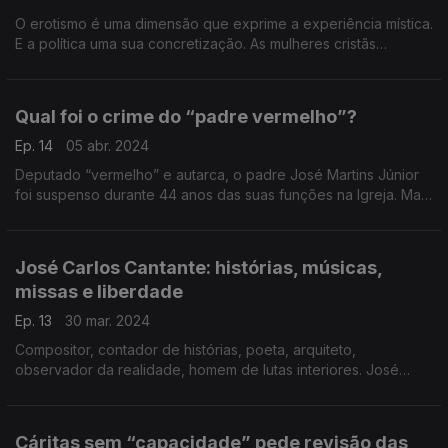
O erotismo é uma dimensão que exprime a experiência mística.
E a política uma sua concretização. As mulheres cristãs
mostram como se coloca tudo isso em relação. Um congresso
e uma história sobre o tema dão o mote.
Qual foi o crime do “padre vermelho”?
Ep. 14
05 abr. 2024
Deputado “vermelho” e autarca, o padre José Martins Júnior
foi suspenso durante 44 anos das suas funções na Igreja. Mas
insiste em que o seu crime foi, depois do 25 de Abril, ajudar a
resolver problemas das populações.
José Carlos Cantante: histórias, músicas,
missas e liberdade
Ep. 13
30 mar. 2024
Compositor, contador de histórias, poeta, arquiteto,
observador da realidade, homem de lutas interiores. José
Carlos Cantante fala das músicas que compôs na Capela do
Rato, ligando Bíblia, vida, liberdade e revolução.
Cáritas sem “capacidade” pede revisão das