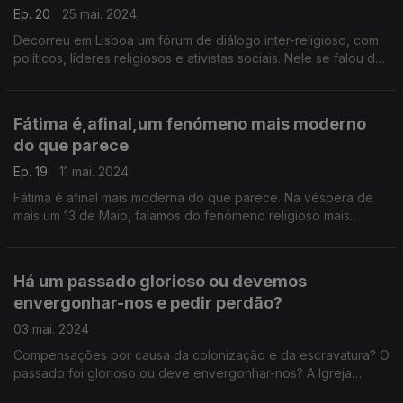
Ep. 20
25 mai. 2024
Decorreu em Lisboa um fórum de diálogo inter-religioso, com
políticos, líderes religiosos e ativistas sociais. Nele se falou de
direitos humanos, diversidade e paz. E o que os crentes
defendem que consequências tem?
Fátima é,afinal,um fenómeno mais moderno
do que parece
Ep. 19
11 mai. 2024
Fátima é afinal mais moderna do que parece. Na véspera de
mais um 13 de Maio, falamos do fenómeno religioso mais
importante no país, e do que é a religião dos portugueses. No
final temos uma surpresa em forma de música.
Há um passado glorioso ou devemos
envergonhar-nos e pedir perdão?
03 mai. 2024
Compensações por causa da colonização e da escravatura? O
passado foi glorioso ou deve envergonhar-nos? A Igreja
Católica pede perdão pelos erros históricos em nome da