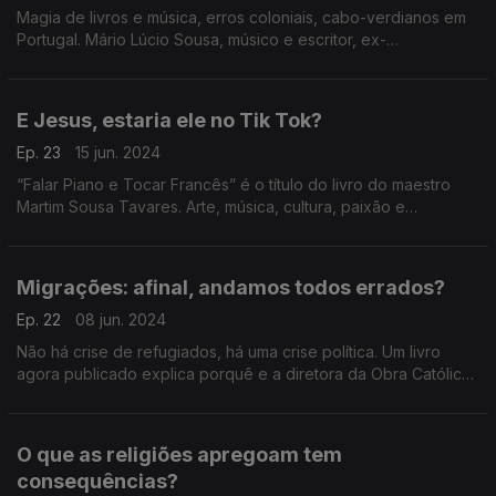
Magia de livros e música, erros coloniais, cabo-verdianos em
Portugal. Mário Lúcio Sousa, músico e escritor, ex-
ministro,escreve ao nível de Saramago,Mia Couto ou García
Márquez. Nobel?O anjo de boca aberta diz “ámen”...
E Jesus, estaria ele no Tik Tok?
Ep. 23
15 jun. 2024
“Falar Piano e Tocar Francês” é o título do livro do maestro
Martim Sousa Tavares. Arte, música, cultura, paixão e
mediação são temas do livro e pretextos para a conversa. E
Jesus, estaria ele hoje no Tik Tok?
Migrações: afinal, andamos todos errados?
Ep. 22
08 jun. 2024
Não há crise de refugiados, há uma crise política. Um livro
agora publicado explica porquê e a diretora da Obra Católica
das Migrações analisa.
O que as religiões apregoam tem
consequências?