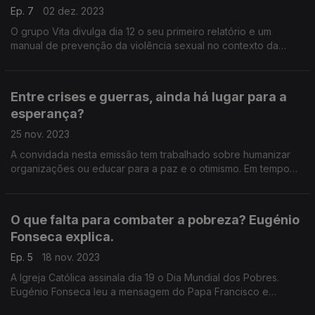
Ep. 7
02 dez. 2023
O grupo Vita divulga dia 12 o seu primeiro relatório e um
manual de prevenção da violência sexual no contexto da
Igreja. A coordenadora Rute Agulhas faz o ponto de situação
do trabalho feito e antecipa o que aí vem.
Entre crises e guerras, ainda há lugar para a
esperança?
25 nov. 2023
A convidada nesta emissão tem trabalhado sobre humanizar
organizações ou educar para a paz e o otimismo. Em tempo
de desesperanças, a psicóloga Helena Águeda Marujo explica
do que precisamos para recuperar a esperança.
O que falta para combater a pobreza? Eugénio
Fonseca explica.
Ep. 5
18 nov. 2023
A Igreja Católica assinala dia 19 o Dia Mundial dos Pobres.
Eugénio Fonseca leu a mensagem do Papa Francisco e
comenta a "vontade política" que falta e o que já faz nas