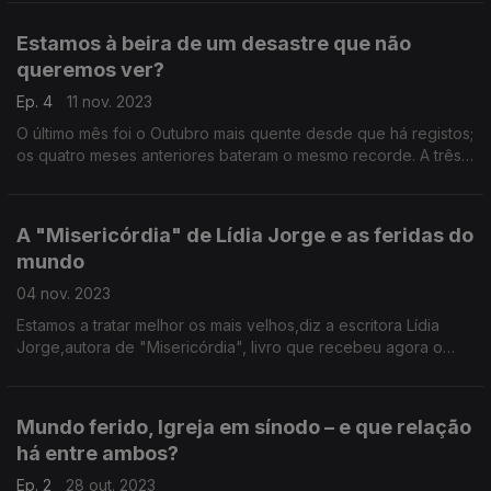
estratégias de combate à pobreza.
Estamos à beira de um desastre que não
queremos ver?
Ep. 4
11 nov. 2023
O último mês foi o Outubro mais quente desde que há registos;
os quatro meses anteriores bateram o mesmo recorde. A três
semanas da COP28, uma conversa com três ativistas climáticos
que adoptam estratégias diferentes.
A "Misericórdia" de Lídia Jorge e as feridas do
mundo
04 nov. 2023
Estamos a tratar melhor os mais velhos,diz a escritora Lídia
Jorge,autora de "Misericórdia", livro que recebeu agora o
Prémio Pen.Pretexto para falar sobre a guerra,Deus,e os
mistérios que unem e separam as pessoas.
Mundo ferido, Igreja em sínodo – e que relação
há entre ambos?
Ep. 2
28 out. 2023