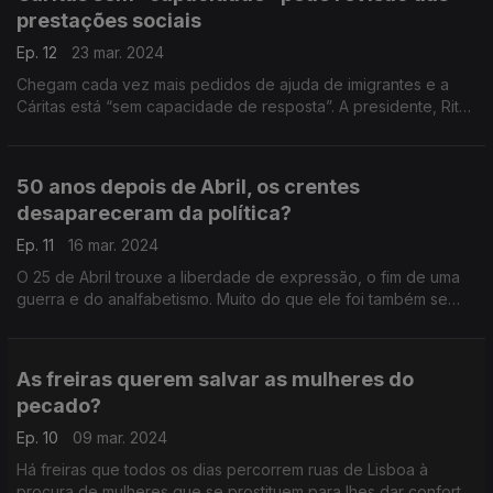
prestações sociais
Ep. 12
23 mar. 2024
Chegam cada vez mais pedidos de ajuda de imigrantes e a
Cáritas está “sem capacidade de resposta”. A presidente, Rita
Valadas, pede a revisão do conjunto das prestações sociais
para um mais eficaz combate à pobreza.
50 anos depois de Abril, os crentes
desapareceram da política?
Ep. 11
16 mar. 2024
O 25 de Abril trouxe a liberdade de expressão, o fim de uma
guerra e do analfabetismo. Muito do que ele foi também se
deveu a crentes interventivos. Onde estão hoje os católicos e
outros crentes na política?
As freiras querem salvar as mulheres do
pecado?
Ep. 10
09 mar. 2024
Há freiras que todos os dias percorrem ruas de Lisboa à
procura de mulheres que se prostituem para lhes dar conforto