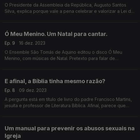
O Presidente da Assembleia da República, Augusto Santos
Silva, explica porque vale a pena celebrar e valorizar a Lei da
Liberdade Religiosa e fala também sobre religião. E será que
se entende como uma pessoa de fé?
Ó Meu Menino. Um Natal para cantar.
Ep. 9
16 dez. 2023
O Ensemble São Tomás de Aquino editou o disco Ó Meu
Menino, com músicas de Natal. Pretexto para falar de
tradições musicais natalícias portuguesas, uma mística do Sul
que celebra a família, a maternidade e a infância.
E afinal, a Bíblia tinha mesmo razão?
Ep. 8
09 dez. 2023
A pergunta está em título de livro do padre Francisco Martins,
jesuíta e professor de Literatura Bíblica. Afinal, parece que
nem houve escravatura nem houve fuga do Egipto... Será que
a Bíblia não conta a verdade?
Um manual para prevenir os abusos sexuais na
Igreja