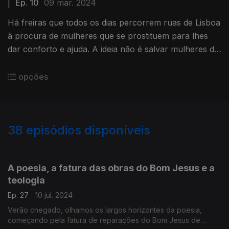
|
Ep. 10
09 mar. 2024
Há freiras que todos os dias percorrem ruas de Lisboa
à procura de mulheres que se prostituem para lhes
dar conforto e ajuda. A ideia não é salvar mulheres do
pecado – não querem julgar, mas apoiar no que
precisem.
opções
38
episódios disponíveis
761868
742266
723967
773244
A poesia, a fatura das obras do Bom Jesus e a
teologia
Ep. 27
10 jul. 2024
Verão chegado, olhamos os largos horizontes da poesia,
começando pela fatura de reparações do Bom Jesus de