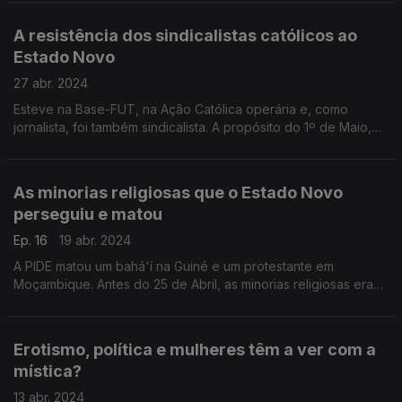
reconciliação da memória – e isso tem sentido?
A resistência dos sindicalistas católicos ao
Estado Novo
27 abr. 2024
Esteve na Base-FUT, na Ação Católica operária e, como
jornalista, foi também sindicalista. A propósito do 1º de Maio,
Cesário Borga fala da resistência dos sindicalistas cristãos à
ditadura e das razões que os moviam.
As minorias religiosas que o Estado Novo
perseguiu e matou
Ep. 16
19 abr. 2024
A PIDE matou um bahá'í na Guiné e um protestante em
Moçambique. Antes do 25 de Abril, as minorias religiosas eram
discriminadas e perseguidas pela ditadura. Depois de 1974,
ajudaram a fazer a Lei de Liberdade Religiosa.
Erotismo, política e mulheres têm a ver com a
mística?
13 abr. 2024