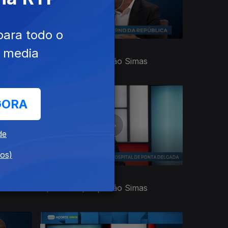
para todo o
12 mar. 2025
e media
Apresentação | João Simas
GORA
de
dos)
15 jan. 2025
Apresentação | João Simas