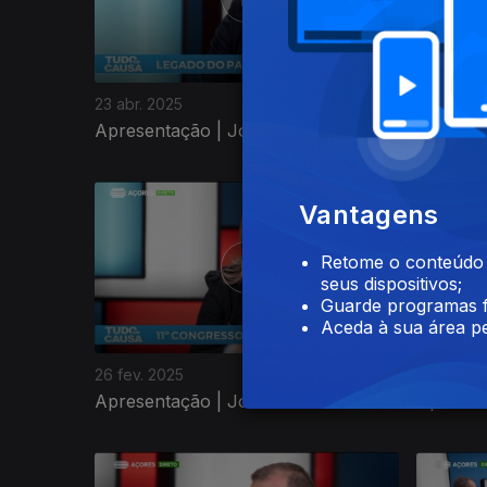
23 abr. 2025
09 abr. 2
Apresentação | João Simas
Apresen
823104
Vantagens
Retome o conteúdo a
seus dispositivos;
Guarde programas f
Aceda à sua área pe
26 fev. 2025
12 fev. 20
Apresentação | João Simas
Apresen