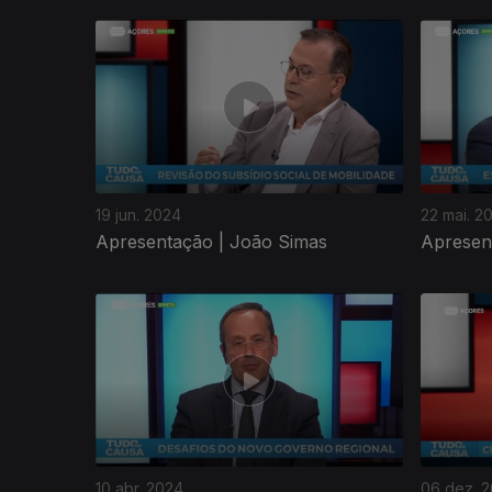
764847
19 jun. 2024
22 mai. 2
Apresentação | João Simas
Apresen
10 abr. 2024
06 dez. 