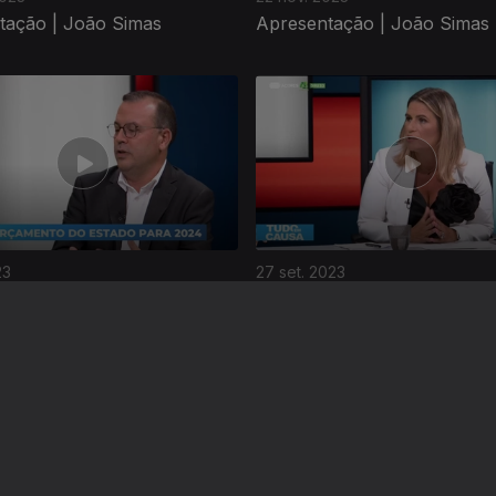
tação | João Simas
Apresentação | João Simas
23
27 set. 2023
tação | João Simas
Apresentação | João Simas
Instale a aplicação
RTP Play