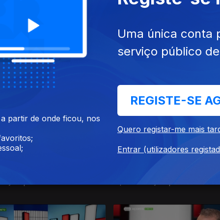
Uma única conta 
025
26 mar. 2025
serviço público d
tação | João Simas
Apresentação | João Simas
REGISTE-SE A
 partir de onde ficou, nos
Quero registar-me mais tar
avoritos;
ssoal;
Entrar (utilizadores regista
25
29 jan. 2025
tação | João Simas
Apresentação | João Simas