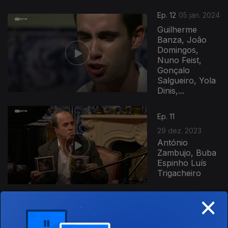
Ep. 12
05 jan. 2024
Guilherme
Banza, João
Domingos,
Nuno Feist,
Gonçalo
Salgueiro, Yola
Dinis,...
Ep. 11
29 dez. 2023
António
Zambujo, Buba
Espinho Luís
Trigacheiro
×
735059
Ep. 10
22 dez. 2023
Daniel Freire,