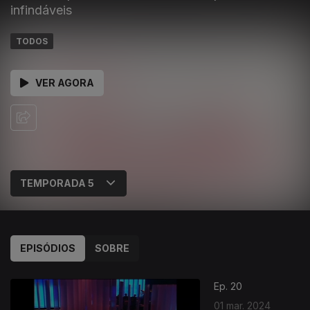
infindáveis
TODOS
VER AGORA
EPISÓDIOS
SOBRE
Ep. 20
01 mar. 2024