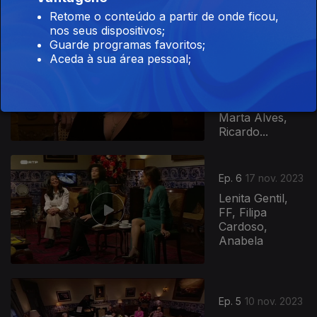
José Geadas
Retome o conteúdo a partir de onde ficou,
nos seus dispositivos;
Ep. 7
24 nov. 2023
Guarde programas favoritos;
Aceda à sua área pessoal;
Ana Marques,
Bruno Davide,
Inês Graça,
João Leote,
Marta Alves,
Ricardo...
Ep. 6
17 nov. 2023
Lenita Gentil,
FF, Filipa
Cardoso,
Anabela
Ep. 5
10 nov. 2023