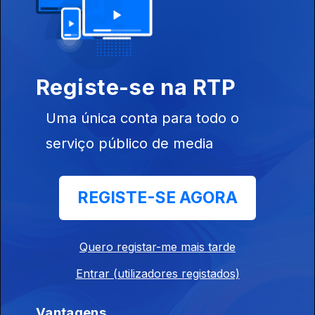
Hugo Serra,
Hugo Afonso,
Francisco
Santos,
Jéssica,
Registe-se na RTP
Matilde...
Uma única conta para todo o
Ep. 9
15 dez. 2023
serviço público de media
José Leal, José
Clemente, João
Casanova,
Celeste Maria
REGISTE-SE AGORA
Ep. 8
Quero registar-me mais tarde
08 dez. 2023
Ângelo Freire,
Entrar (utilizadores registados)
António Rocha,
Beatriz Felício,
Tiago Correia,
Vantagens