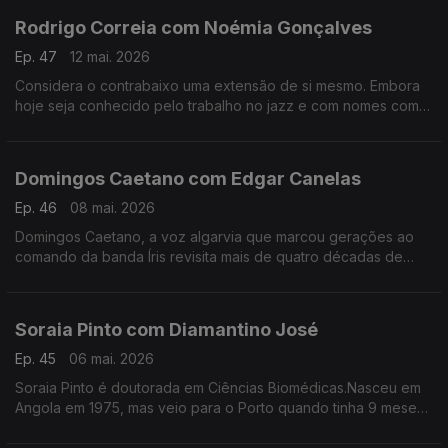
Rodrigo Correia com Noémia Gonçalves
Ep. 47
12 mai. 2026
Considera o contrabaixo uma extensão de si mesmo. Embora
hoje seja conhecido pelo trabalho no jazz e com nomes como
Carolina Deslandes, Mizzy Miles entre outros, mas nem sempre
a sua versatilidade foi validada.
Domingos Caetano com Edgar Canelas
Ep. 46
08 mai. 2026
Domingos Caetano, a voz algarvia que marcou gerações ao
comando da banda Íris revisita mais de quatro décadas de
estrada com humor, franqueza e aquele sotaque do Sul que é
quase uma assinatura artística.
Soraia Pinto com Diamantino José
Ep. 45
06 mai. 2026
Soraia Pinto é doutorada em Ciências Biomédicas.Nasceu em
Angola em 1975, mas veio para o Porto quando tinha 9 meses.
O facto de ser filha de “retornados” ensinou-a a ter a
resiliência como um lema de vida.