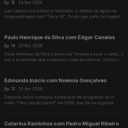
Ep. 15
24 fev. 2026
Luís Campos é produtor e realizador, e estreia-se agora na
longa-metragem com "Terra Vil", ficção que parte da tragédia
de Entre-os-Rios, que aconteceu há 25 anos.
Paulo Henrique da Silva com Edgar Canelas
Ep. 14
23 fev. 2026
Paulo Henrique da Silva cresceu na Terceira a ouvir o vento, o
mar e as histórias que a natureza conta em silêncio. Técnico
de som da RTP Açores, tornou-se muito mais do que isso:
tornou-se um guardador de memórias.
Edmundo Inácio com Noémia Gonçalves
Ep. 13
20 fev. 2026
Edmundo Inácio começou a participar em programas de tv
como "Uma canção para ti" em 2009, mas foi na segunda
participação no The Voice que decidiu que a sua sonoridade
juntaria o tradicional ao contemporâneo.
Catarina Raminhos com Pedro Miguel Ribeiro