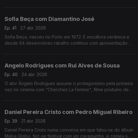
apaixonado pela música.Formado em arquitetura,costuma
fazer uma viagem sozinho antes de gravar um disco
Sofia Beça com Diamantino José
Ep. 41
27 abr. 2026
Sofia Beça, nasceu no Porto em 1972. É escultora cerâmica e
desde 94 desenvolveu rabalho contínuo com apresentação
regular em exposições individuais e coletivas, em Portugal e
no estrangeiro.
Angelo Rodrigues com Rui Alves de Sousa
Ep. 40
24 abr. 2026
O ator Ângelo Rodrigues assume o protagonismo pela primeira
vez no cinema com "Cherchez La Femme", filme póstumo de
António da Cunha Telles que se inspira n'"A Confissão de
Lúcio" de Mário de Sá-Carneiro.
Daniel Pereira Cristo com Pedro Miguel Ribeiro
Ep. 39
21 abr. 2026
Daniel Pereira Cristo numa conversa em que falou-se do álbum
Malva Globo, fez-se festival com um cavaquinho, e comeu-se