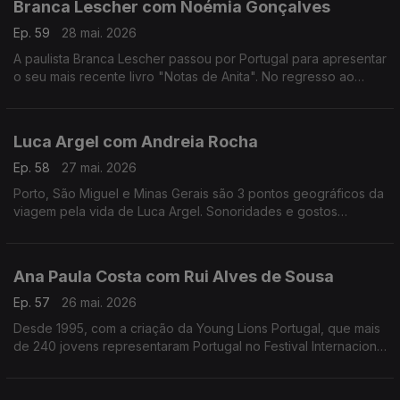
Branca Lescher com Noémia Gonçalves
Ep. 59
28 mai. 2026
A paulista Branca Lescher passou por Portugal para apresentar
o seu mais recente livro "Notas de Anita". No regresso ao
nosso país uma conversa que nos leva da infãncia em plena
ditadura militar aos dias de hoje.
Luca Argel com Andreia Rocha
Ep. 58
27 mai. 2026
Porto, São Miguel e Minas Gerais são 3 pontos geográficos da
viagem pela vida de Luca Argel. Sonoridades e gostos
gastronómicos de um carioca que se apaixonou pela Invicta e
a poesia portuguesa.
Ana Paula Costa com Rui Alves de Sousa
Ep. 57
26 mai. 2026
Desde 1995, com a criação da Young Lions Portugal, que mais
de 240 jovens representaram Portugal no Festival Internacional
de Criatividade em Cannes. Ana Paula Costa acompanha esta
história há 30 anos.