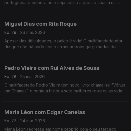
portuguesa e embora hoje seja aquilo a que se chama um
animal de palco, começar a cantar foi um ato de coragem e de
superação de uma timidez quase paralisante.
Miguel Dias com Rita Roque
Ep. 29
26 mar. 2026
Apesar das dificuldades, o palco é vida! O multifacetado ator
diz que não há nada como arrancar boas gargalhadas do
público. No ADN traz Musicais e Revista e para comemorar 30
anos de carreira há "Ai Que Nervos".
Pedro Vieira com Rui Alves de Sousa
Ep. 28
25 mar. 2026
O multifacetado Pedro Vieira tem novo livro: chama-se "Vénus
em Chamas" e conta a história sete mulheres reais cujas vidas
foram adulteradas na História escrita pelos homens, ao longo
dos séculos.
Maria Léon com Edgar Canelas
Ep. 27
24 mar. 2026
Maria Léon regressa em nome próprio com o seu terceiro