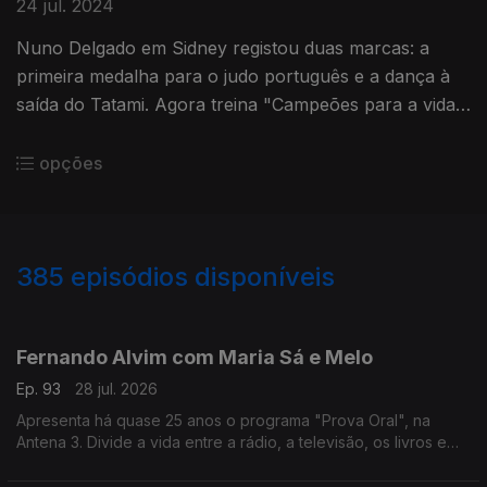
24 jul. 2024
Nuno Delgado em Sidney registou duas marcas: a
primeira medalha para o judo português e a dança à
saída do Tatami. Agora treina "Campeões para a vida"
na sua escola. Entre uma cachupa e um cozido à
portuguesa.
opções
385
episódios disponíveis
941136
935425
931103
926456
919167
914053
908061
897326
890324
Fernando Alvim com Maria Sá e Melo
Ep. 93
28 jul. 2026
Apresenta há quase 25 anos o programa "Prova Oral", na
Antena 3. Divide a vida entre a rádio, a televisão, os livros e
também a música, uma das grandes paixões que lhe ocupa
largo tempo como DJ. Diz que sempre foi livre.