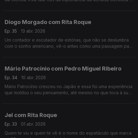
da participação pública na ciência, entre outros assuntos.
Diogo Morgado com Rita Roque
Ep. 35
13 abr. 2026
Um contador e escutador de estórias, que não se deslumbra
com o sonho americano, vê-o antes como uma passagem para
a margem do esclarecimento. É um dos mais reconhecidos
atores, mas continua sem saber lidar com o elogio.
Mário Patrocínio com Pedro Miguel Ribeiro
Ep. 34
10 abr. 2026
Mário Patrocínio cresceu no Japão e essa foi uma experiência
que moldou o seu pensamento, até mesmo no que toca à sua
profissão como realizador.
Jel com Rita Roque
Ep. 33
01 abr. 2026
Quem te viu e quem te vê é o nome do espetáculo que marca