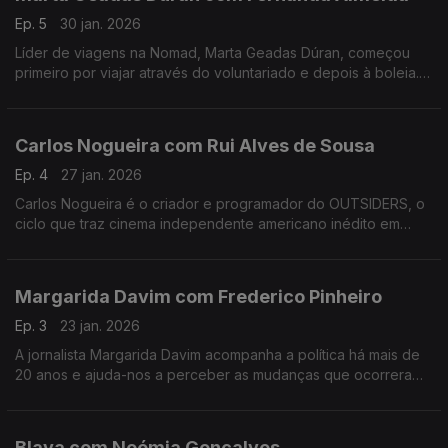
Ep. 5
30 jan. 2026
Líder de viagens na Nomad, Marta Geadas Dúran, começou
primeiro por viajar através do voluntariado e depois à boleia.
Percorreu mundo, a maior parte das vezes sozinha, e foi
encontrando lugares muito especiais.
Carlos Nogueira com Rui Alves de Sousa
Ep. 4
27 jan. 2026
Carlos Nogueira é o criador e programador do OUTSIDERS, o
ciclo que traz cinema independente americano inédito em
Portugal. Nesta conversa, alguns dos 12 filmes desta edição e
uma abordagem ao futuro do cinema português.
Margarida Davim com Frederico Pinheiro
Ep. 3
23 jan. 2026
A jornalista Margarida Davim acompanha a política há mais de
20 anos e ajuda-nos a perceber as mudanças que ocorreram
nos últimos tempos, numa conversa onda fala do processo de
salvamento da revista Visão, onde trabalha.
Blaya com Noémia Gonçalves