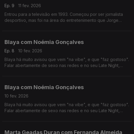
Ep. 9
11 fev. 2026
Entrou para a televisão em 1993. Começou por ser jornalista
desportivo, mas foi na área do entretenimento que Jorge
Gabriel ganhou mais notoriedade, chegando mesmo a ganhar
o globo de ouro em 2004.
Blaya com Noémia Gonçalves
Ep. 8
10 fev. 2026
Blaya há muito avisou que vem "na vibe", e que "faz gostoso".
Falar abertamente de sexo nas redes e no seu Late Night,
colocou-a no olho do furacão das polémicas, das quais anda a
tentar resguardar-se nos últimos tempos.
Blaya com Noémia Gonçalves
10 fev. 2026
Blaya há muito avisou que vem "na vibe", e que "faz gostoso".
Falar abertamente de sexo nas redes e no seu Late Night,
colocou-a no olho do furacão das polémicas, das quais anda a
tentar resguardar-se nos últimos tempos.
Marta Geadas Duran com Fernanda Almeida