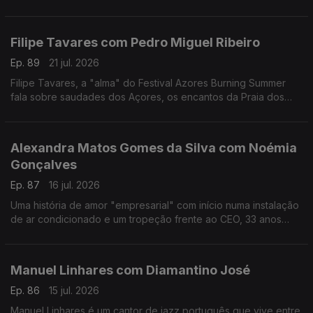
reivindicativa, assertiva, sensível, curiosa, é a vencedora
deste ano do Prémio Mário Mesquita.
Filipe Tavares com Pedro Miguel Ribeiro
Ep. 89
21 jul. 2026
Filipe Tavares, a "alma" do Festival Azores Burning Summer
fala sobre saudades dos Açores, os encantos da Praia dos
Moínhos e do Porto Formoso, cultura, atlântico, e o Festival
Azores Burning Summer.
Alexandra Matos Gomes da Silva com Noémia
Gonçalves
Ep. 87
16 jul. 2026
Uma história de amor "empresarial" com início numa instalação
de ar condicionado e um tropeção frente ao CEO, 33 anos
mais velho, da Couto. Alexandra Matos Gomes da Silva é a
empresária que mudou tudo por amor.
Manuel Linhares com Diamantino José
Ep. 86
15 jul. 2026
Manuel Linhares é um cantor de jazz português que vive entre