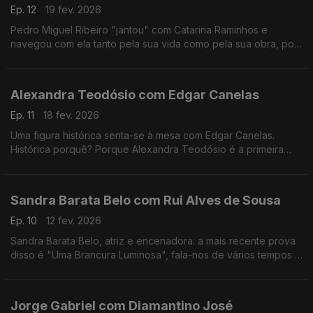
Ep. 12
19 fev. 2026
Pedro Miguel Ribeiro "jantou" com Catarina Raminhos e
navegou com ela tanto pela sua vida como pela sua obra, pois
ambas se misturam sempre. Conheça melhor esta "eterna
jovem" de 14 anos.
Alexandra Teodósio com Edgar Canelas
Ep. 11
18 fev. 2026
Uma figura histórica senta-se à mesa com Edgar Canelas.
Histórica porquê? Porque Alexandra Teodósio é a primeira
mulher a ser eleita como Reitora da Universidade do Algarve.
Sandra Barata Belo com Rui Alves de Sousa
Ep. 10
12 fev. 2026
Sandra Barata Belo, atriz e encenadora: a mais recente prova
disso é "Uma Brancura Luminosa", fala-nos de vários tempos e
memórias de uma artista que desde cedo quis ser
independente.
Jorge Gabriel com Diamantino José