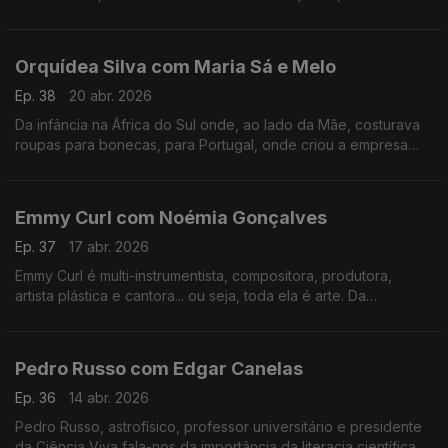
tudo o que há de bom numa mesa minhota.
Orquídea Silva com Maria Sá e Melo
Ep. 38
20 abr. 2026
Da infância na África do Sul onde, ao lado da Mãe, costurava
roupas para bonecas, para Portugal, onde criou a empresa
que veste hoje os mais galardoados chefs portugueses e
internacionais.
Emmy Curl com Noémia Gonçalves
Ep. 37
17 abr. 2026
Emmy Curl é multi-instrumentista, compositora, produtora,
artista plástica e cantora... ou seja, toda ela é arte. Da
experiência na Dinamarca à criação da "Escola Normal" há 20
anos que se contam nesta conversa.
Pedro Russo com Edgar Canelas
Ep. 36
14 abr. 2026
Pedro Russo, astrofísico, professor universitário e presidente
da Ciência Viva fala-nos da importância da literacia científica e