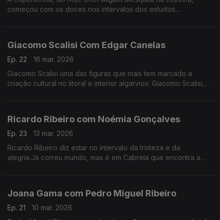
começou com os doces nos intervalos dos estudos.
Experiência a que regressou, anos depois de desistir da
carreira como engenheiro.
Giacomo Scalisi Com Edgar Canelas
Ep. 22
16 mar. 2026
Giacomo Scalisi uma das figuras que mais tem marcado a
criação cultural no litoral e interior algarvios: Giacomo Scalisi,
cofundador do projeto Lavrar o Mar – As Artes no Alto da
Serra.
Ricardo Ribeiro com Noémia Gonçalves
Ep. 23
13 mar. 2026
Ricardo Ribeiro diz estar no intervalo da tristeza e da
alegria.Já correu mundo, mas é em Cabrela que encontra a
paz.Desde muito jovem ia aos fados com a tia e tinha como
fonte de inspiração a sua mãe.
Joana Gama com Pedro Miguel Ribeiro
Ep. 21
10 mar. 2026