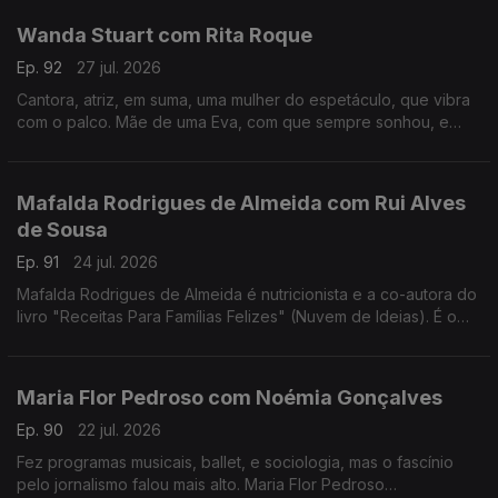
Wanda Stuart com Rita Roque
Ep. 92
27 jul. 2026
Cantora, atriz, em suma, uma mulher do espetáculo, que vibra
com o palco. Mãe de uma Eva, com que sempre sonhou, e
dona de uma vida bem vivida. Wanda Stuart, a mulher que leva
tudo à frente, também gosta do sossego.
Mafalda Rodrigues de Almeida com Rui Alves
de Sousa
Ep. 91
24 jul. 2026
Mafalda Rodrigues de Almeida é nutricionista e a co-autora do
livro "Receitas Para Famílias Felizes" (Nuvem de Ideias). É o
mote para um jantar com Rui Alves de Sousa sobre a nossa
relação com os alimentos em família.
Maria Flor Pedroso com Noémia Gonçalves
Ep. 90
22 jul. 2026
Fez programas musicais, ballet, e sociologia, mas o fascínio
pelo jornalismo falou mais alto. Maria Flor Pedroso