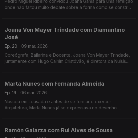
Pedro Miguel Ribeiro convidou Joana Gama para uma refeição
onde não faltou muito debate sobre a forma como se constrói
um espetáculo de Stand-up Comedy.
Joana Von Mayer Trindade com Diamantino
José
Ep. 20
09 mar. 2026
Coreógrafa, Bailarina e Docente, Joana Von Mayer Trindade,
juntamente com Hugo Calhim Cristóvão, é diretora da Nuisis
ZoBoP – Companhia de dança contemporânea sediada no
Porto desde 2004.
Marta Nunes com Fernanda Almeida
Ep. 19
06 mar. 2026
Nasceu em Lousada e antes de se formar e exercer
Arquitetura, Marta Nunes já se expressava no desenho.
Hoje vive finalmente da ilustração que se revela por linhas
delicadas e simple
Ramón Galarza com Rui Alves de Sousa