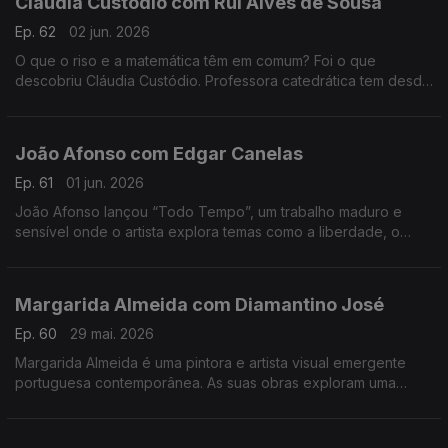
Cláudia Custódio com Rui Alves de Sousa
Ep. 62
02 jun. 2026
O que o riso e a matemática têm em comum? Foi o que
descobriu Cláudia Custódio. Professora catedrática tem desde
sempre um fascínio pela área do humor, e decidiu pôr mãos à
obra e juntar isso à matemática.
João Afonso com Edgar Canelas
Ep. 61
01 jun. 2026
João Afonso lançou “Todo Tempo”, um trabalho maduro e
sensível onde o artista explora temas como a liberdade, o
amor e a saudade, cruzando influências da música portuguesa
com memórias das suas origens moçambicanas.
Margarida Almeida com Diamantino José
Ep. 60
29 mai. 2026
Margarida Almeida é uma pintora e artista visual emergente
portuguesa contemporânea. As suas obras exploram uma
"pintura que sangra e respira", caracterizada por cores fortes
e traços expressivos.