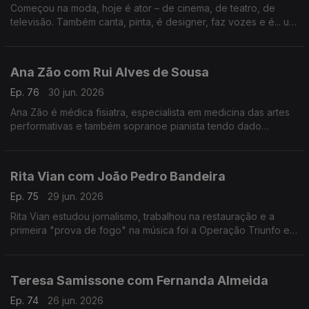
Começou na moda, hoje é ator – de cinema, de teatro, de
televisão. Também canta, pinta, é designer, faz vozes e é... um
homem de família. Nesta conversa fala de percalços da vida e
do otimismo que o caracteriza.
Ana Zão com Rui Alves de Sousa
Ep. 76
30 jun. 2026
Ana Zão é médica fisiatra, especialista em medicina das artes
performativas e também sopranoe pianista tendo dado
concertos em vários países. As experiências de vida e
cuidados de saúde nos artistas e de como envelhecer.
Rita Vian com João Pedro Bandeira
Ep. 75
29 jun. 2026
Rita Vian estudou jornalismo, trabalhou na restauração e a
primeira "prova de fogo" na música foi a Operação Triunfo em
2010. Agora explora a eletrónica e o canto tradicional
português em "Liga Dura".
Teresa Samissone com Fernanda Almeida
Ep. 74
26 jun. 2026