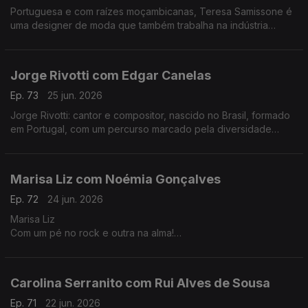
Portuguesa e com raízes moçambicanas, Teresa Samissone é
uma designer de moda que também trabalha na indústria
cinematográfica. Nesta conversa com Fernanda Almeida falam
de inspiração e da herança cultural africana.
Jorge Rivotti com Edgar Canelas
Ep. 73
25 jun. 2026
Jorge Rivotti: cantor e compositor, nascido no Brasil, formado
em Portugal, com um percurso marcado pela diversidade
cultural que tem passado pelo teatro, pela televisão e por
outros campos de criação.
Marisa Liz com Noémia Gonçalves
Ep. 72
24 jun. 2026
Marisa Liz
Com um pé no rock e outra na alma!
Dos Onda-Choc aos Amor Electro e carreira a solo A voz que
todos conhecemos e que agora nos canta "Relatos de um
coração confuso".
Carolina Serranito com Rui Alves de Sousa
Ep. 71
22 jun. 2026