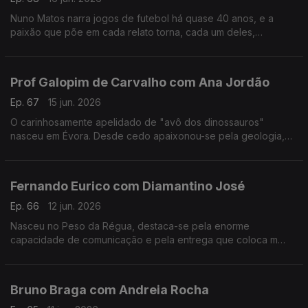
Nuno Matos narra jogos de futebol há quase 40 anos, e a
paixão que põe em cada relato torna, cada um deles,
memorável e inesquecível.
Prof Galopim de Carvalho com Ana Jordão
Ep. 67
15 jun. 2026
O carinhosamente apelidado de "avô dos dinossauros"
nasceu em Évora. Desde cedo apaixonou-se pela geologia,
mas também gosta de cozinhar. Aos 95 o prof. António Galopim
de Carvalho não pára.
Fernando Eurico com Diamantino José
Ep. 66
12 jun. 2026
Nasceu no Peso da Régua, destaca-se pela enorme
capacidade de comunicação e pela entrega que coloca m
cada transmissão desportiva. Fernando Eurico "grita que é
golo" no seu 4º mundial.
Bruno Braga com Andreia Rocha