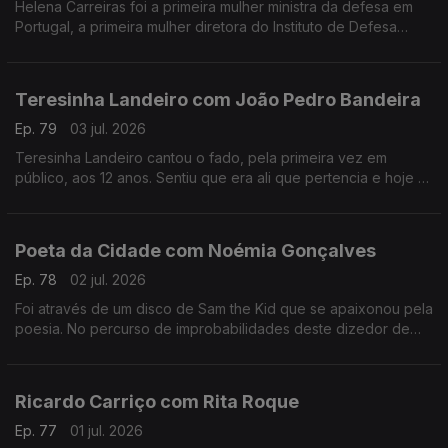
Helena Carreiras foi a primeira mulher ministra da defesa em
Portugal, a primeira mulher diretora do Instituto de Defesa
Nacional e estudou as primeiras mulheres nas forças armadas.
Teresinha Landeiro com João Pedro Bandeira
Ep. 79
03 jul. 2026
Teresinha Landeiro cantou o fado, pela primeira vez em
público, aos 12 anos. Sentiu que era ali que pertencia e hoje é
uma das fadistas mais aclamadas da nova geração, com
tradição e inovação de mãos dadas.
Poeta da Cidade com Noémia Gonçalves
Ep. 78
02 jul. 2026
Foi através de um disco de Sam the Kid que se apaixonou pela
poesia. No percurso de improbabilidades deste dizedor de
poesia, apesar de ter participado num talent show da tv, foi no
Tik Tok que se destacou.
Ricardo Carriço com Rita Roque
Ep. 77
01 jul. 2026