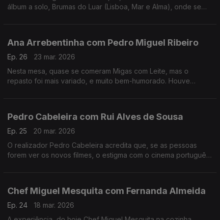
álbum a solo, Brumas do Luar (Lisboa, Mar e Alma), onde se
destaca também como autora e compositora.
Ana Arrebentinha com Pedro Miguel Ribeiro
Ep. 26
23 mar. 2026
Nesta mesa, quase se comeram Migas com Leite, mas o
repasto foi mais variado, e muito bem-humorado. Houve
recordações, ternura e muito boa música. Muito fizeram eles.
Pedro Cabeleira com Rui Alves de Sousa
Ep. 25
20 mar. 2026
O realizador Pedro Cabeleira acredita que, se as pessoas
forem ver os novos filmes, o estigma com o cinema português
vai acabar, e tem novo filme, oito anos depois do primeiro
"Verão Danado", o "Entroncamento".
Chef Miguel Mesquita com Fernanda Almeida
Ep. 24
18 mar. 2026
A experiência, do hoje Chef Miguel Mesquita na cozinha,