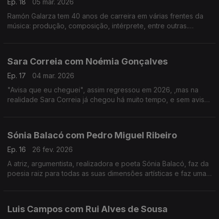
Ep. 18
05 mar. 2026
Ramón Galarza tem 40 anos de carreira em várias frentes da
música: produção, composição, intérprete, entre outras.
Trabalhou com a maioria dos músicos portugueses... e revela
algumas surpresas.
Sara Correia com Noémia Gonçalves
Ep. 17
04 mar. 2026
"Avisa que eu cheguei", assim regressou em 2026, ,mas na
realidade Sara Correia já chegou há muito tempo, e sem aviso
conquistou os portugueses.O fado é a sua vida, a sua tábua
de salvação, o seu tudo!
Sónia Balacó com Pedro Miguel Ribeiro
Ep. 16
26 fev. 2026
A atriz, argumentista, realizadora e poeta Sónia Balacó, faz da
poesia raiz para todas as suas dimensões artísticas e faz uma
viagem por várias artes ao sabor de versos e, também, de
gastronomia típica portuguesa.
Luis Campos com Rui Alves de Sousa