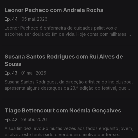
Leonor Pacheco com Andreia Rocha
Ep. 44
05 mai. 2026
Leonor Pacheco é enfermeira de cuidados paliativos e
escolheu ser doula do fim de vida. Hoje conta com milhares de
pessoas que seguem a conta @todoschegamosaofim. Esta é
também uma conversa sobre a finitude da vida.
Susana Santos Rodrigues com Rui Alves de
Sousa
Ep. 43
01 mai. 2026
Susana Santos Rodrigues, da direcção artística do IndieLisboa,
apresenta alguns destaques da 23.ª edição do festival, que
regressa de 30 de Abril a 10 de Maio. Um jantar numa tasca
com um "twist"
Tiago Bettencourt com Noémia Gonçalves
Ep. 42
28 abr. 2026
A sua timidez levou-o muitas vezes aos fados enquanto jovem,
e talvez este tenha sido o verdadeiro motivo por ter-se