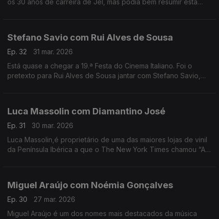
os 30 anos de carreira de Jel, mas podia bem resumir esta
conversa com o comediante que deu e dá vida a
personagens inesquecíveis.
Stefano Savio com Rui Alves de Sousa
Ep. 32
31 mar. 2026
Está quase a chegar a 19.ª Festa do Cinema Italiano. Foi o
pretexto para Rui Alves de Sousa jantar com Stefano Savio,
director artístico do festival, que vive há 20 anos em Portugal.
Luca Massolin com Diamantino José
Ep. 31
30 mar. 2026
Luca Massolin,é proprietário de uma das maiores lojas de vinil
da Península Ibérica a que o The New York Times chamou “A
Meca dos colecionadores de vinil”.
Miguel Araújo com Noémia Gonçalves
Ep. 30
27 mar. 2026
Miguel Araújo é um dos nomes mais destacados da música