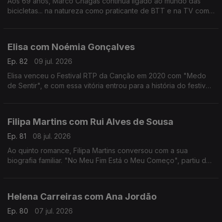
Aos 69 anos, Marco Chagas continua ligado ao mundo das
bicicletas... na natureza como praticante de BTT e na TV como
comentador da RTP.
Até 2012, foi o ciclista com mais vitórias na Volta a Portugal,
foram 4.
Elisa com Noémia Gonçalves
Ep. 82
09 jul. 2026
Elisa venceu o Festival RTP da Canção em 2020 com "Medo
de Sentir", e com essa vitória entrou para a história do festival,
não apenas por ter ganho mas por ter o sonho Eurovisão
"confinado" ao YouTube.
Filipa Martins com Rui Alves de Sousa
Ep. 81
08 jul. 2026
Ao quinto romance, Filipa Martins conversou com a sua
biografia familiar. "No Meu Fim Está o Meu Começo", partiu de
histórias familiares que a escritora se habituou a ouvir ao longo
dos anos.
Helena Carreiras com Ana Jordão
Ep. 80
07 jul. 2026