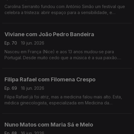
Carolina Serranito fundou com António Simão um festival que
celebra a tristeza: abrir espaço para a sensibilidade, e
encontrar a beleza da tristeza. é o objectivo do Triste Para
Sempre.
Viviane com João Pedro Bandeira
Ep. 70
19 jun. 2026
Nasceu em França (Nice) e aos 13 anos mudou-se para
Portugal. Desde muito cedo que a música é a sua paixão.
Formou os Entre Aspas, integrou vários projetos e a solo já
leva 21 anos de carreira.
Filipa Rafael com Filomena Crespo
Ep. 69
18 jun. 2026
Filipa Rafael já foi atriz, mas a medicina falou mais alto. Esta,
médica ginecologista, especializada em Medicina da
Reprodução diz ser uma pessoa positiva, que gosta de
experiências gastronómicas.
Nuno Matos com Maria Sá e Melo
Ep. 68
16 jun. 2026