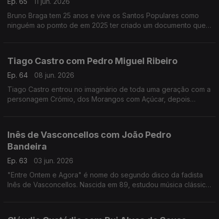
Ep. 65
11 jun. 2026
Bruno Braga tem 25 anos e vive os Santos Populares como
ninguém ao pomto de em 2025 ter criado um documento que
viralizou nas redes o "Excel dos Santos".
Tiago Castro com Pedro Miguel Ribeiro
Ep. 64
08 jun. 2026
Tiago Castro entrou no imaginário de toda uma geração com a
personagem Crómio, dos Morangos com Açúcar, depois
passou parte da sua vida a mostrar como o seu talento ia muito
além da comédia e da televisão.
Inês de Vasconcellos com João Pedro
Bandeira
Ep. 63
03 jun. 2026
"Entre Ontem e Agora" é nome do segundo disco da fadista
Inês de Vasconcellos. Nascida em 89, estudou música clássica,
mas foi o fado que a conquistou definitivamente quando tinha
18 anos.