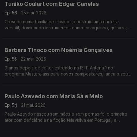
Tuniko Goulart com Edgar Canelas
Ep. 56
25 mai. 2026
Cresceu numa família de músicos, construiu uma carreira
versátil, dominando instrumentos como cavaquinho, guitarra,
violão e baixo,. Tuniko Goulart é um músico brasileiro radicado
no Algarve há mais de 20 anos.
Bárbara Tinoco com Noémia Gonçalves
Ep. 55
22 mai. 2026
9 anos depois de se ter estreado na RTP Antena 1 no
programa Masterclass para novos compositores, lança o seu
3º albúm, uma história dedicada à filha.No Mesa Para Dois
Bárbara Tinoco faz o balanço a estes anos.
Paulo Azevedo com Maria Sá e Melo
Ep. 54
21 mai. 2026
Paulo Azevdo nasceu sem mãos e sem pernas foi o primeiro
ator com deficiência na ficção televisiva em Portugal, e
continua a seguir o seu caminho no Teatro e também nas
palestras.