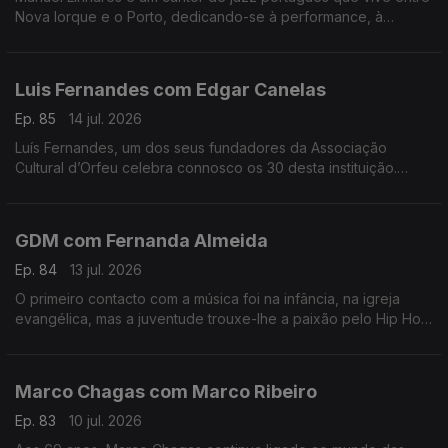
Nova Iorque e o Porto, dedicando-se à performance, à
composição e ao ensino. Trabalhou e estudou com grandes
músicos internacionais.
Luis Fernandes com Edgar Canelas
Ep. 85
14 jul. 2026
Luís Fernandes, um dos seus fundadores da Associação
Cultural d’Orfeu celebra connosco os 30 desta instituição.
Nesta mesa também se contam histórias de viagens por muitas
e variadas artes.
GDM com Fernanda Almeida
Ep. 84
13 jul. 2026
O primeiro contacto com a música foi na infância, na igreja
evangélica, mas a juventude trouxe-lhe a paixão pelo Hip Hop
onde é conhecido pela alcunha GDM “Gangster do Mato”.
Marco Chagas com Marco Ribeiro
Ep. 83
10 jul. 2026