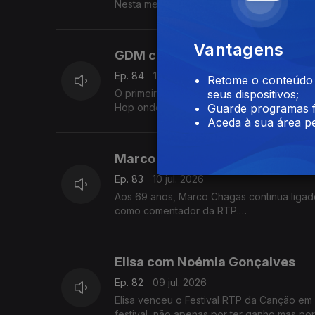
Nesta mesa também se contam histórias de 
Vantagens
GDM com Fernanda Almeida
Ep. 84
13 jul. 2026
Retome o conteúdo a
O primeiro contacto com a música foi na in
seus dispositivos;
Hop onde é conhecido pela alcunha GDM 
Guarde programas f
Aceda à sua área pe
Marco Chagas com Marco Ribei
Ep. 83
10 jul. 2026
Aos 69 anos, Marco Chagas continua ligado
como comentador da RTP.
Até 2012, foi o ciclista com mais vitórias na
Elisa com Noémia Gonçalves
Ep. 82
09 jul. 2026
Elisa venceu o Festival RTP da Canção em 2020
festival, não apenas por ter ganho mas po