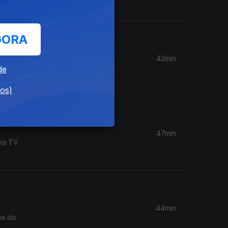
GORA
42min
lo Hip
de
dos)
47min
 na TV
44min