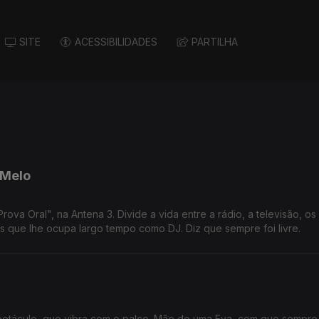
SITE
ACESSIBILIDADES
PARTILHA
 Melo
a Oral", na Antena 3. Divide a vida entre a rádio, a televisão, os 
 que lhe ocupa largo tempo como DJ. Diz que sempre foi livre.
spetáculo, que vibra com o palco. Mãe de uma Eva, com que sempre