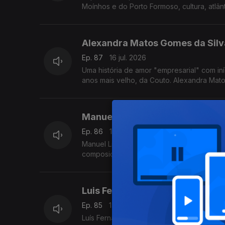
Moínhos e do Porto Formoso, cultura, atlân
Alexandra Matos Gomes da Sil
Ep. 87
16 jul. 2026
Uma história de amor "empresarial" com in
anos mais velho, da Couto. Alexandra Mat
Manuel Linhares com Diamantin
Ep. 86
15 jul. 2026
Manuel Linhares é um cantor de jazz port
composição e ao ensino.
Luis Fernandes com Edgar Cane
Ep. 85
14 jul. 2026
Luís Fernandes, um dos seus fundadores da