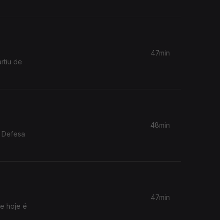
47min
rtiu de
48min
e Defesa
47min
 e hoje é