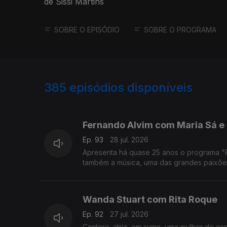
de Sissi Martins
SOBRE O EPISÓDIO
SOBRE O PROGRAMA
385
episódios disponíveis
941136
935425
Fernando Alvim com Maria Sá e
Ep. 93
28 jul. 2026
Apresenta há quase 25 anos o programa "Prov
também a música, uma das grandes paixões
Wanda Stuart com Rita Roque
Ep. 92
27 jul. 2026
Cantora, atriz, em suma, uma mulher do e