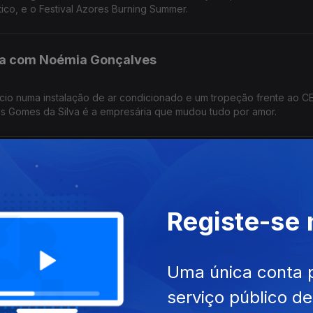
tico, e o Festival Azores Burning Summer.
va com Noémia Gonçalves
ício numa instalação de ar condicionado e um tropeção frente ao C
os Gomes da Silva é a empresária que mudou tudo por amor.
o José
uguês que vive entre Nova Iorque e o Porto, dedicando-se à perfor
Registe-se
 Trabalhou e estudou com grandes músicos internacionais.
las
Uma única conta 
serviço público d
 Associação Cultural d’Orfeu celebra connosco os 30 desta institui