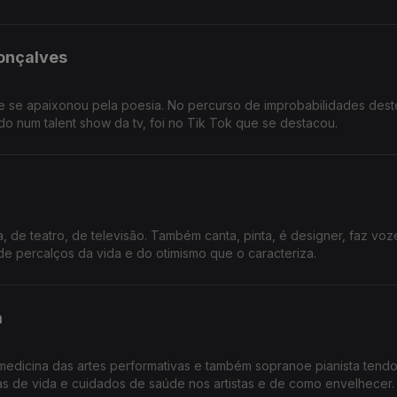
onçalves
ue se apaixonou pela poesia. No percurso de improbabilidades dest
do num talent show da tv, foi no Tik Tok que se destacou.
de teatro, de televisão. Também canta, pinta, é designer, faz vozes
de percalços da vida e do otimismo que o caracteriza.
a
m medicina das artes performativas e também sopranoe pianista tend
as de vida e cuidados de saúde nos artistas e de como envelhecer.