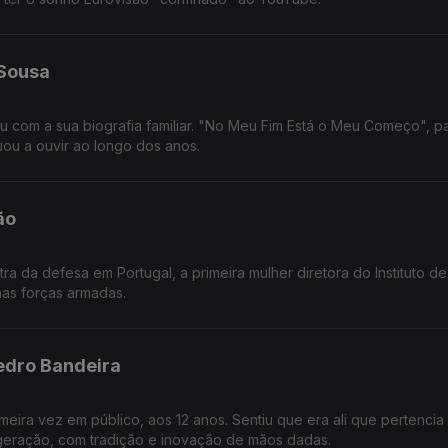
 Sousa
u com a sua biografia familiar. "No Meu Fim Está o Meu Começo", pa
tuou a ouvir ao longo dos anos.
ão
stra da defesa em Portugal, a primeira mulher diretora do Instituto d
nas forças armadas.
edro Bandeira
meira vez em público, aos 12 anos. Sentiu que era ali que pertencia
geração, com tradição e inovação de mãos dadas.