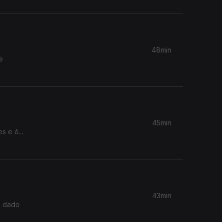
48min
e
45min
 e é...
43min
o dado