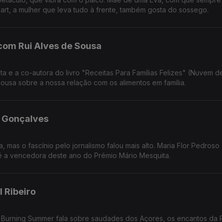
rt, a mulher que leva tudo à frente, também gosta do sossego.
com Rui Alves de Sousa
as Para Famílias Felizes" (Nuvem de Ideias).
Sousa sobre a nossa relação com os alimentos em família.
 Gonçalves
a, mas o fascínio pelo jornalismo falou mais alto. Maria Flor Pedroso
reivindicativa, assertiva, sensível, curiosa, é a vencedora deste ano do Prémio Mário Mesquita.
 Ribeiro
es Burning Summer fala sobre saudades dos Açores, os encantos da 