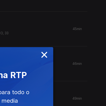
45min
EO, 33
×
46min
mance, à
 na RTP
para todo o
49min
e media
ção.