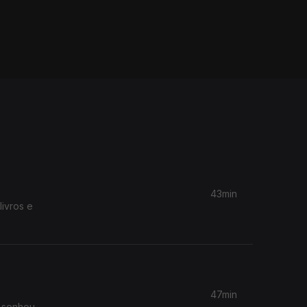
43min
livros e
47min
 sonhou,