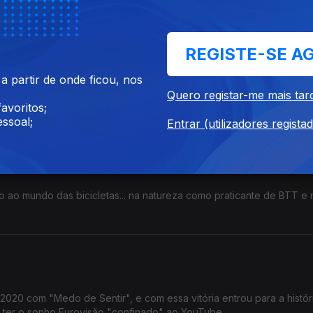
viagens por muitas e variadas artes.
REGISTE-SE A
 partir de onde ficou, nos
fância, na igreja evangélica, mas a juventude trouxe-lhe a paixão pe
Quero registar-me mais tar
“Gangster do Mato”.
avoritos;
ssoal;
Entrar (utilizadores regista
ro
 ao mundo das bicicletas... na natureza como praticante de BTT e
 Volta a Portugal, foram 4.
 com "Medo de Sentir", e com essa vitória entrou para a história do
r ter o sonho Eurovisão "confinado" ao YouTube.