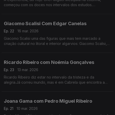
começou com os doces nos intervalos dos estudos.
Experiência a que regressou, anos depois de desistir da
carreira como engenheiro.
Giacomo Scalisi Com Edgar Canelas
Ep. 22
16 mar. 2026
Giacomo Scalisi uma das figuras que mais tem marcado a
criação cultural no litoral e interior algarvios: Giacomo Scalisi,
cofundador do projeto Lavrar o Mar – As Artes no Alto da
Serra.
Ricardo Ribeiro com Noémia Gonçalves
Ep. 23
13 mar. 2026
Ricardo Ribeiro diz estar no intervalo da tristeza e da
alegria.Já correu mundo, mas é em Cabrela que encontra a
paz.Desde muito jovem ia aos fados com a tia e tinha como
fonte de inspiração a sua mãe.
Joana Gama com Pedro Miguel Ribeiro
Ep. 21
10 mar. 2026