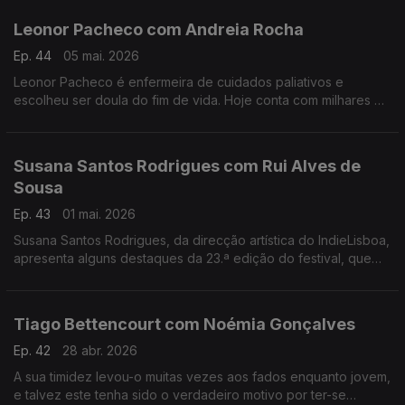
Leonor Pacheco com Andreia Rocha
Ep. 44
05 mai. 2026
Leonor Pacheco é enfermeira de cuidados paliativos e
escolheu ser doula do fim de vida. Hoje conta com milhares de
pessoas que seguem a conta @todoschegamosaofim. Esta é
também uma conversa sobre a finitude da vida.
Susana Santos Rodrigues com Rui Alves de
Sousa
Ep. 43
01 mai. 2026
Susana Santos Rodrigues, da direcção artística do IndieLisboa,
apresenta alguns destaques da 23.ª edição do festival, que
regressa de 30 de Abril a 10 de Maio. Um jantar numa tasca
com um "twist"
Tiago Bettencourt com Noémia Gonçalves
Ep. 42
28 abr. 2026
A sua timidez levou-o muitas vezes aos fados enquanto jovem,
e talvez este tenha sido o verdadeiro motivo por ter-se