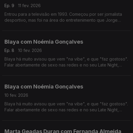
Ep. 9
11 fev. 2026
Entrou para a televisão em 1993. Começou por ser jornalista
desportivo, mas foi na área do entretenimento que Jorge
Gabriel ganhou mais notoriedade, chegando mesmo a ganhar
o globo de ouro em 2004.
Blaya com Noémia Gonçalves
Ep. 8
10 fev. 2026
Blaya há muito avisou que vem "na vibe", e que "faz gostoso".
Falar abertamente de sexo nas redes e no seu Late Night,
colocou-a no olho do furacão das polémicas, das quais anda a
tentar resguardar-se nos últimos tempos.
Blaya com Noémia Gonçalves
10 fev. 2026
Blaya há muito avisou que vem "na vibe", e que "faz gostoso".
Falar abertamente de sexo nas redes e no seu Late Night,
colocou-a no olho do furacão das polémicas, das quais anda a
tentar resguardar-se nos últimos tempos.
Marta Geadas Duran com Fernanda Almeida