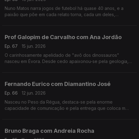
Nuno Matos narra jogos de futebol há quase 40 anos, e a
paixão que põe em cada relato torna, cada um deles,
memorável e inesquecível.
Prof Galopim de Carvalho com Ana Jordão
Ep. 67
15 jun. 2026
O carinhosamente apelidado de "avô dos dinossauros"
nasceu em Évora. Desde cedo apaixonou-se pela geologia,
mas também gosta de cozinhar. Aos 95 o prof. António Galopim
de Carvalho não pára.
Fernando Eurico com Diamantino José
Ep. 66
12 jun. 2026
Nasceu no Peso da Régua, destaca-se pela enorme
capacidade de comunicação e pela entrega que coloca m
cada transmissão desportiva. Fernando Eurico "grita que é
golo" no seu 4º mundial.
Bruno Braga com Andreia Rocha