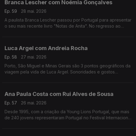
Branca Lescher com Noémia Gonçalves
Ep. 59
28 mai. 2026
A paulista Branca Lescher passou por Portugal para apresentar
o seu mais recente livro "Notas de Anita". No regresso ao
nosso país uma conversa que nos leva da infãncia em plena
ditadura militar aos dias de hoje.
Luca Argel com Andreia Rocha
Ep. 58
27 mai. 2026
Porto, São Miguel e Minas Gerais são 3 pontos geográficos da
viagem pela vida de Luca Argel. Sonoridades e gostos
gastronómicos de um carioca que se apaixonou pela Invicta e
a poesia portuguesa.
Ana Paula Costa com Rui Alves de Sousa
Ep. 57
26 mai. 2026
Desde 1995, com a criação da Young Lions Portugal, que mais
de 240 jovens representaram Portugal no Festival Internacional
de Criatividade em Cannes. Ana Paula Costa acompanha esta
história há 30 anos.