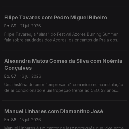
reivindicativa, assertiva, sensível, curiosa, é a vencedora
deste ano do Prémio Mário Mesquita.
Filipe Tavares com Pedro Miguel Ribeiro
Ep. 89
21 jul. 2026
Filipe Tavares, a "alma" do Festival Azores Burning Summer
fala sobre saudades dos Açores, os encantos da Praia dos
Moínhos e do Porto Formoso, cultura, atlântico, e o Festival
Azores Burning Summer.
Alexandra Matos Gomes da Silva com Noémia
Gonçalves
Ep. 87
16 jul. 2026
Uma história de amor "empresarial" com início numa instalação
de ar condicionado e um tropeção frente ao CEO, 33 anos
mais velho, da Couto. Alexandra Matos Gomes da Silva é a
empresária que mudou tudo por amor.
Manuel Linhares com Diamantino José
Ep. 86
15 jul. 2026
Manuel Linhares é um cantor de jazz português que vive entre