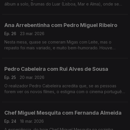
álbum a solo, Brumas do Luar (Lisboa, Mar e Alma), onde se
destaca também como autora e compositora.
Ana Arrebentinha com Pedro Miguel Ribeiro
Ep. 26
23 mar. 2026
Nesta mesa, quase se comeram Migas com Leite, mas o
repasto foi mais variado, e muito bem-humorado. Houve
recordações, ternura e muito boa música. Muito fizeram eles.
Pedro Cabeleira com Rui Alves de Sousa
Ep. 25
20 mar. 2026
O realizador Pedro Cabeleira acredita que, se as pessoas
forem ver os novos filmes, o estigma com o cinema português
vai acabar, e tem novo filme, oito anos depois do primeiro
"Verão Danado", o "Entroncamento".
Chef Miguel Mesquita com Fernanda Almeida
Ep. 24
18 mar. 2026
A experiência, do hoje Chef Miguel Mesquita na cozinha,