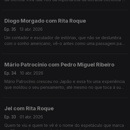
da participação pública na ciência, entre outros assuntos.
Diogo Morgado com Rita Roque
Ep. 35
13 abr. 2026
Um contador e escutador de estórias, que não se deslumbra
com o sonho americano, vê-o antes como uma passagem para
a margem do esclarecimento. É um dos mais reconhecidos
atores, mas continua sem saber lidar com o elogio.
Mário Patrocínio com Pedro Miguel Ribeiro
Ep. 34
10 abr. 2026
Mário Patrocínio cresceu no Japão e essa foi uma experiência
que moldou o seu pensamento, até mesmo no que toca à sua
profissão como realizador.
Jel com Rita Roque
Ep. 33
01 abr. 2026
Quem te viu e quem te vê é o nome do espetáculo que marca