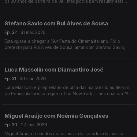
os 30 anos de carreira de Jel, mas podia bem resumir esta
conversa com o comediante que deu e dá vida a
personagens inesquecíveis.
Stefano Savio com Rui Alves de Sousa
Ep. 32
31 mar. 2026
Está quase a chegar a 19.ª Festa do Cinema Italiano. Foi o
pretexto para Rui Alves de Sousa jantar com Stefano Savio,
director artístico do festival, que vive há 20 anos em Portugal.
Luca Massolin com Diamantino José
Ep. 31
30 mar. 2026
Luca Massolin,é proprietário de uma das maiores lojas de vinil
da Península Ibérica a que o The New York Times chamou “A
Meca dos colecionadores de vinil”.
Miguel Araújo com Noémia Gonçalves
Ep. 30
27 mar. 2026
Miguel Araújo é um dos nomes mais destacados da música