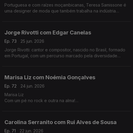
Portuguesa e com raízes moçambicanas, Teresa Samissone é
uma designer de moda que também trabalha na indústria
cinematográfica. Nesta conversa com Fernanda Almeida falam
de inspiração e da herança cultural africana.
Jorge Rivotti com Edgar Canelas
Ep. 73
25 jun. 2026
Jorge Rivotti: cantor e compositor, nascido no Brasil, formado
em Portugal, com um percurso marcado pela diversidade
cultural que tem passado pelo teatro, pela televisão e por
outros campos de criação.
Marisa Liz com Noémia Gonçalves
Ep. 72
24 jun. 2026
Marisa Liz
Com um pé no rock e outra na alma!
Dos Onda-Choc aos Amor Electro e carreira a solo A voz que
todos conhecemos e que agora nos canta "Relatos de um
coração confuso".
Carolina Serranito com Rui Alves de Sousa
Ep. 71
22 jun. 2026