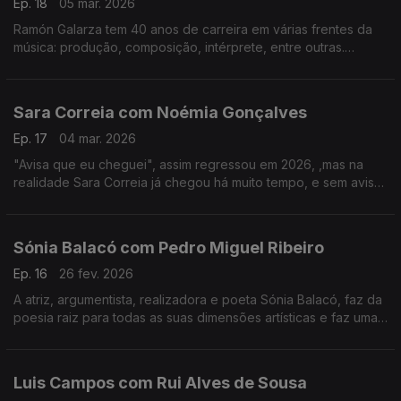
Ep. 18
05 mar. 2026
Ramón Galarza tem 40 anos de carreira em várias frentes da
música: produção, composição, intérprete, entre outras.
Trabalhou com a maioria dos músicos portugueses... e revela
algumas surpresas.
Sara Correia com Noémia Gonçalves
Ep. 17
04 mar. 2026
"Avisa que eu cheguei", assim regressou em 2026, ,mas na
realidade Sara Correia já chegou há muito tempo, e sem aviso
conquistou os portugueses.O fado é a sua vida, a sua tábua
de salvação, o seu tudo!
Sónia Balacó com Pedro Miguel Ribeiro
Ep. 16
26 fev. 2026
A atriz, argumentista, realizadora e poeta Sónia Balacó, faz da
poesia raiz para todas as suas dimensões artísticas e faz uma
viagem por várias artes ao sabor de versos e, também, de
gastronomia típica portuguesa.
Luis Campos com Rui Alves de Sousa