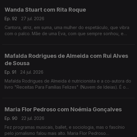
Wanda Stuart com Rita Roque
Ep. 92
27 jul. 2026
Cantora, atriz, em suma, uma mulher do espetáculo, que vibra
com o palco. Mãe de uma Eva, com que sempre sonhou, e
dona de uma vida bem vivida. Wanda Stuart, a mulher que leva
tudo à frente, também gosta do sossego.
Mafalda Rodrigues de Almeida com Rui Alves
de Sousa
Ep. 91
24 jul. 2026
Mafalda Rodrigues de Almeida é nutricionista e a co-autora do
livro "Receitas Para Famílias Felizes" (Nuvem de Ideias). É o
mote para um jantar com Rui Alves de Sousa sobre a nossa
relação com os alimentos em família.
Maria Flor Pedroso com Noémia Gonçalves
Ep. 90
22 jul. 2026
Fez programas musicais, ballet, e sociologia, mas o fascínio
pelo jornalismo falou mais alto. Maria Flor Pedroso