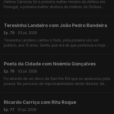
Helena Carreiras foi a primeira mulher ministra da defesa em
Portugal, a primeira mulher diretora do Instituto de Defesa
Nacional e estudou as primeiras mulheres nas forças armadas.
Teresinha Landeiro com João Pedro Bandeira
Ep. 79
03 jul. 2026
Teresinha Landeiro cantou o fado, pela primeira vez em
público, aos 12 anos. Sentiu que era ali que pertencia e hoje é
uma das fadistas mais aclamadas da nova geração, com
tradição e inovação de mãos dadas.
Poeta da Cidade com Noémia Gonçalves
Ep. 78
02 jul. 2026
Foi através de um disco de Sam the Kid que se apaixonou pela
poesia. No percurso de improbabilidades deste dizedor de
poesia, apesar de ter participado num talent show da tv, foi no
Tik Tok que se destacou.
Ricardo Carriço com Rita Roque
Ep. 77
01 jul. 2026