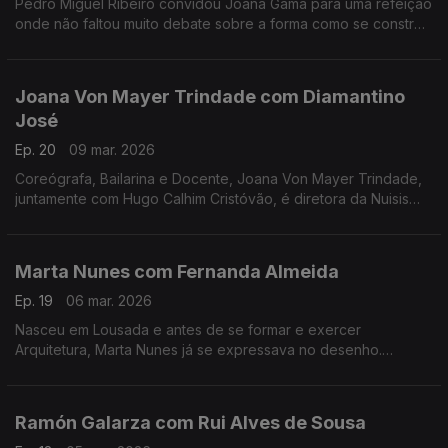
Pedro Miguel Ribeiro convidou Joana Gama para uma refeição
onde não faltou muito debate sobre a forma como se constrói
um espetáculo de Stand-up Comedy.
Joana Von Mayer Trindade com Diamantino
José
Ep. 20
09 mar. 2026
Coreógrafa, Bailarina e Docente, Joana Von Mayer Trindade,
juntamente com Hugo Calhim Cristóvão, é diretora da Nuisis
ZoBoP – Companhia de dança contemporânea sediada no
Porto desde 2004.
Marta Nunes com Fernanda Almeida
Ep. 19
06 mar. 2026
Nasceu em Lousada e antes de se formar e exercer
Arquitetura, Marta Nunes já se expressava no desenho.
Hoje vive finalmente da ilustração que se revela por linhas
delicadas e simple
Ramón Galarza com Rui Alves de Sousa