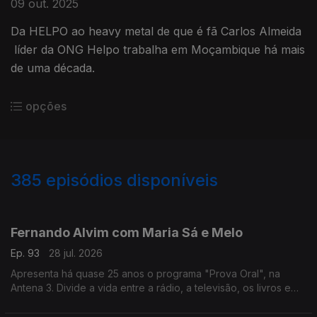
09 out. 2025
Da HELPO ao heavy metal de que é fã Carlos Almeida
líder da ONG Helpo trabalha em Moçambique há mais
de uma década.
opções
385
episódios disponíveis
941136
935425
931103
926456
919167
914053
908061
897326
Fernando Alvim com Maria Sá e Melo
Ep. 93
28 jul. 2026
Apresenta há quase 25 anos o programa "Prova Oral", na
Antena 3. Divide a vida entre a rádio, a televisão, os livros e
também a música, uma das grandes paixões que lhe ocupa
largo tempo como DJ. Diz que sempre foi livre.