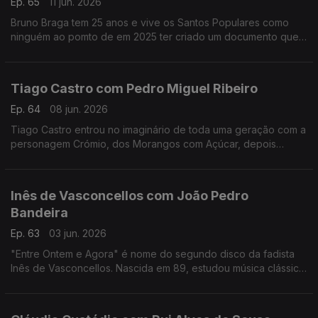
Ep. 65
11 jun. 2026
Bruno Braga tem 25 anos e vive os Santos Populares como
ninguém ao pomto de em 2025 ter criado um documento que
viralizou nas redes o "Excel dos Santos".
Tiago Castro com Pedro Miguel Ribeiro
Ep. 64
08 jun. 2026
Tiago Castro entrou no imaginário de toda uma geração com a
personagem Crómio, dos Morangos com Açúcar, depois
passou parte da sua vida a mostrar como o seu talento ia muito
além da comédia e da televisão.
Inês de Vasconcellos com João Pedro
Bandeira
Ep. 63
03 jun. 2026
"Entre Ontem e Agora" é nome do segundo disco da fadista
Inês de Vasconcellos. Nascida em 89, estudou música clássica,
mas foi o fado que a conquistou definitivamente quando tinha
18 anos.