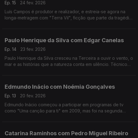
Ep. 15
24 fev. 2026
Luís Campos é produtor e realizador, e estreia-se agora na
longa-metragem com "Terra Vil", ficção que parte da tragédia
de Entre-os-Rios, que aconteceu há 25 anos.
Paulo Henrique da Silva com Edgar Canelas
Ep. 14
23 fev. 2026
Paulo Henrique da Silva cresceu na Terceira a ouvir o vento, o
mar e as histórias que a natureza conta em silêncio. Técnico
de som da RTP Açores, tornou-se muito mais do que isso:
tornou-se um guardador de memórias.
Edmundo Inácio com Noémia Gonçalves
Ep. 13
20 fev. 2026
Edmundo Inácio começou a participar em programas de tv
como "Uma canção para ti" em 2009, mas foi na segunda
participação no The Voice que decidiu que a sua sonoridade
juntaria o tradicional ao contemporâneo.
Catarina Raminhos com Pedro Miguel Ribeiro