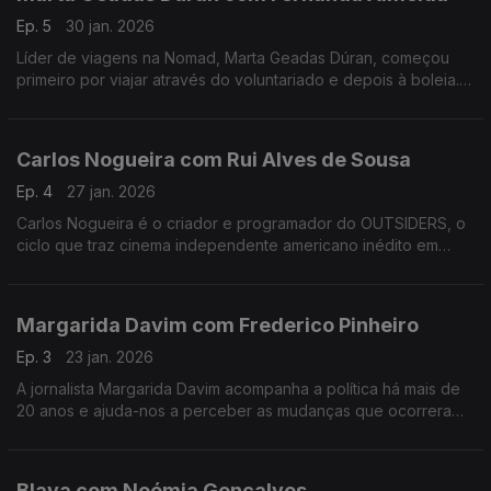
Ep. 5
30 jan. 2026
Líder de viagens na Nomad, Marta Geadas Dúran, começou
primeiro por viajar através do voluntariado e depois à boleia.
Percorreu mundo, a maior parte das vezes sozinha, e foi
encontrando lugares muito especiais.
Carlos Nogueira com Rui Alves de Sousa
Ep. 4
27 jan. 2026
Carlos Nogueira é o criador e programador do OUTSIDERS, o
ciclo que traz cinema independente americano inédito em
Portugal. Nesta conversa, alguns dos 12 filmes desta edição e
uma abordagem ao futuro do cinema português.
Margarida Davim com Frederico Pinheiro
Ep. 3
23 jan. 2026
A jornalista Margarida Davim acompanha a política há mais de
20 anos e ajuda-nos a perceber as mudanças que ocorreram
nos últimos tempos, numa conversa onda fala do processo de
salvamento da revista Visão, onde trabalha.
Blaya com Noémia Gonçalves