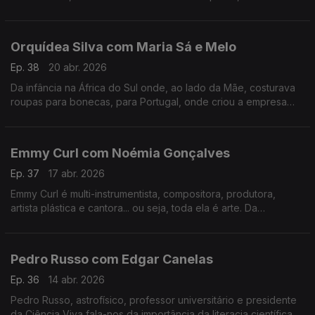
tudo o que há de bom numa mesa minhota.
Orquídea Silva com Maria Sá e Melo
Ep. 38
20 abr. 2026
Da infância na África do Sul onde, ao lado da Mãe, costurava
roupas para bonecas, para Portugal, onde criou a empresa
que veste hoje os mais galardoados chefs portugueses e
internacionais.
Emmy Curl com Noémia Gonçalves
Ep. 37
17 abr. 2026
Emmy Curl é multi-instrumentista, compositora, produtora,
artista plástica e cantora... ou seja, toda ela é arte. Da
experiência na Dinamarca à criação da "Escola Normal" há 20
anos que se contam nesta conversa.
Pedro Russo com Edgar Canelas
Ep. 36
14 abr. 2026
Pedro Russo, astrofísico, professor universitário e presidente
da Ciência Viva fala-nos da importância da literacia científica e