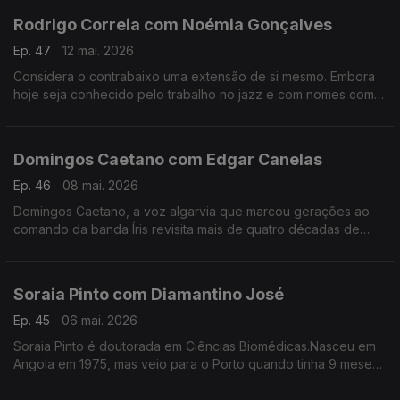
Rodrigo Correia com Noémia Gonçalves
Ep. 47
12 mai. 2026
Considera o contrabaixo uma extensão de si mesmo. Embora
hoje seja conhecido pelo trabalho no jazz e com nomes como
Carolina Deslandes, Mizzy Miles entre outros, mas nem sempre
a sua versatilidade foi validada.
Domingos Caetano com Edgar Canelas
Ep. 46
08 mai. 2026
Domingos Caetano, a voz algarvia que marcou gerações ao
comando da banda Íris revisita mais de quatro décadas de
estrada com humor, franqueza e aquele sotaque do Sul que é
quase uma assinatura artística.
Soraia Pinto com Diamantino José
Ep. 45
06 mai. 2026
Soraia Pinto é doutorada em Ciências Biomédicas.Nasceu em
Angola em 1975, mas veio para o Porto quando tinha 9 meses.
O facto de ser filha de “retornados” ensinou-a a ter a
resiliência como um lema de vida.