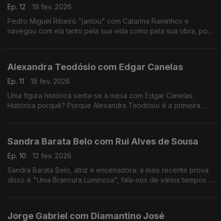
Ep. 12
19 fev. 2026
Pedro Miguel Ribeiro "jantou" com Catarina Raminhos e
navegou com ela tanto pela sua vida como pela sua obra, pois
ambas se misturam sempre. Conheça melhor esta "eterna
jovem" de 14 anos.
Alexandra Teodósio com Edgar Canelas
Ep. 11
18 fev. 2026
Uma figura histórica senta-se à mesa com Edgar Canelas.
Histórica porquê? Porque Alexandra Teodósio é a primeira
mulher a ser eleita como Reitora da Universidade do Algarve.
Sandra Barata Belo com Rui Alves de Sousa
Ep. 10
12 fev. 2026
Sandra Barata Belo, atriz e encenadora: a mais recente prova
disso é "Uma Brancura Luminosa", fala-nos de vários tempos e
memórias de uma artista que desde cedo quis ser
independente.
Jorge Gabriel com Diamantino José