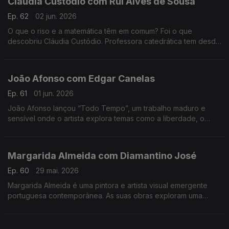
Cláudia Custódio com Rui Alves de Sousa
Ep. 62
02 jun. 2026
O que o riso e a matemática têm em comum? Foi o que
descobriu Cláudia Custódio. Professora catedrática tem desde
sempre um fascínio pela área do humor, e decidiu pôr mãos à
obra e juntar isso à matemática.
João Afonso com Edgar Canelas
Ep. 61
01 jun. 2026
João Afonso lançou “Todo Tempo”, um trabalho maduro e
sensível onde o artista explora temas como a liberdade, o
amor e a saudade, cruzando influências da música portuguesa
com memórias das suas origens moçambicanas.
Margarida Almeida com Diamantino José
Ep. 60
29 mai. 2026
Margarida Almeida é uma pintora e artista visual emergente
portuguesa contemporânea. As suas obras exploram uma
"pintura que sangra e respira", caracterizada por cores fortes
e traços expressivos.