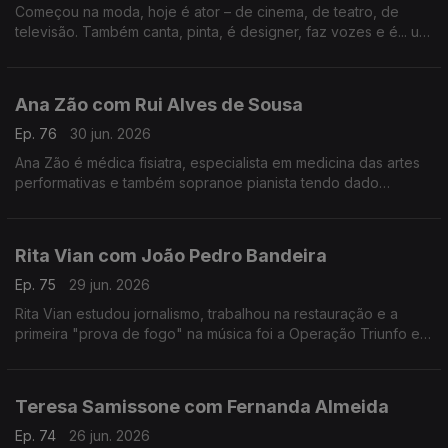
Começou na moda, hoje é ator – de cinema, de teatro, de
televisão. Também canta, pinta, é designer, faz vozes e é... um
homem de família. Nesta conversa fala de percalços da vida e
do otimismo que o caracteriza.
Ana Zão com Rui Alves de Sousa
Ep. 76
30 jun. 2026
Ana Zão é médica fisiatra, especialista em medicina das artes
performativas e também sopranoe pianista tendo dado
concertos em vários países. As experiências de vida e
cuidados de saúde nos artistas e de como envelhecer.
Rita Vian com João Pedro Bandeira
Ep. 75
29 jun. 2026
Rita Vian estudou jornalismo, trabalhou na restauração e a
primeira "prova de fogo" na música foi a Operação Triunfo em
2010. Agora explora a eletrónica e o canto tradicional
português em "Liga Dura".
Teresa Samissone com Fernanda Almeida
Ep. 74
26 jun. 2026