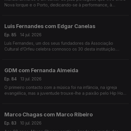
Nova Iorque e o Porto, dedicando-se à performance, à
composição e ao ensino. Trabalhou e estudou com grandes
músicos internacionais.
Luis Fernandes com Edgar Canelas
Ep. 85
14 jul. 2026
Luís Fernandes, um dos seus fundadores da Associação
Cultural d’Orfeu celebra connosco os 30 desta instituição.
Nesta mesa também se contam histórias de viagens por muitas
e variadas artes.
GDM com Fernanda Almeida
Ep. 84
13 jul. 2026
O primeiro contacto com a música foi na infância, na igreja
evangélica, mas a juventude trouxe-lhe a paixão pelo Hip Hop
onde é conhecido pela alcunha GDM “Gangster do Mato”.
Marco Chagas com Marco Ribeiro
Ep. 83
10 jul. 2026