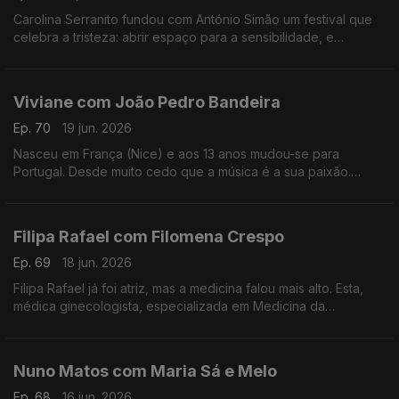
Carolina Serranito fundou com António Simão um festival que
celebra a tristeza: abrir espaço para a sensibilidade, e
encontrar a beleza da tristeza. é o objectivo do Triste Para
Sempre.
Viviane com João Pedro Bandeira
Ep. 70
19 jun. 2026
Nasceu em França (Nice) e aos 13 anos mudou-se para
Portugal. Desde muito cedo que a música é a sua paixão.
Formou os Entre Aspas, integrou vários projetos e a solo já
leva 21 anos de carreira.
Filipa Rafael com Filomena Crespo
Ep. 69
18 jun. 2026
Filipa Rafael já foi atriz, mas a medicina falou mais alto. Esta,
médica ginecologista, especializada em Medicina da
Reprodução diz ser uma pessoa positiva, que gosta de
experiências gastronómicas.
Nuno Matos com Maria Sá e Melo
Ep. 68
16 jun. 2026