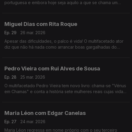
portuguesa e embora hoje seja aquilo a que se chama um
animal de palco, começar a cantar foi um ato de coragem e de
superação de uma timidez quase paralisante.
Miguel Dias com Rita Roque
Ep. 29
26 mar. 2026
Apesar das dificuldades, o palco é vida! O multifacetado ator
diz que não há nada como arrancar boas gargalhadas do
público. No ADN traz Musicais e Revista e para comemorar 30
anos de carreira há "Ai Que Nervos".
Pedro Vieira com Rui Alves de Sousa
Ep. 28
25 mar. 2026
O multifacetado Pedro Vieira tem novo livro: chama-se "Vénus
em Chamas" e conta a história sete mulheres reais cujas vidas
foram adulteradas na História escrita pelos homens, ao longo
dos séculos.
Maria Léon com Edgar Canelas
Ep. 27
24 mar. 2026
Maria Léon regressa em nome próprio com o seu terceiro