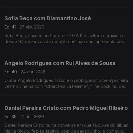
apaixonado pela música.Formado em arquitetura,costuma
fazer uma viagem sozinho antes de gravar um disco
Sofia Beça com Diamantino José
Ep. 41
27 abr. 2026
Sofia Beça, nasceu no Porto em 1972. É escultora cerâmica e
desde 94 desenvolveu rabalho contínuo com apresentação
regular em exposições individuais e coletivas, em Portugal e
no estrangeiro.
Angelo Rodrigues com Rui Alves de Sousa
Ep. 40
24 abr. 2026
O ator Ângelo Rodrigues assume o protagonismo pela primeira
vez no cinema com "Cherchez La Femme", filme póstumo de
António da Cunha Telles que se inspira n'"A Confissão de
Lúcio" de Mário de Sá-Carneiro.
Daniel Pereira Cristo com Pedro Miguel Ribeiro
Ep. 39
21 abr. 2026
Daniel Pereira Cristo numa conversa em que falou-se do álbum
Malva Globo, fez-se festival com um cavaquinho, e comeu-se