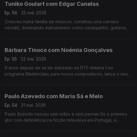
Tuniko Goulart com Edgar Canelas
Ep. 56
25 mai. 2026
Cresceu numa família de músicos, construiu uma carreira
versátil, dominando instrumentos como cavaquinho, guitarra,
violão e baixo,. Tuniko Goulart é um músico brasileiro radicado
no Algarve há mais de 20 anos.
Bárbara Tinoco com Noémia Gonçalves
Ep. 55
22 mai. 2026
9 anos depois de se ter estreado na RTP Antena 1 no
programa Masterclass para novos compositores, lança o seu
3º albúm, uma história dedicada à filha.No Mesa Para Dois
Bárbara Tinoco faz o balanço a estes anos.
Paulo Azevedo com Maria Sá e Melo
Ep. 54
21 mai. 2026
Paulo Azevdo nasceu sem mãos e sem pernas foi o primeiro
ator com deficiência na ficção televisiva em Portugal, e
continua a seguir o seu caminho no Teatro e também nas
palestras.