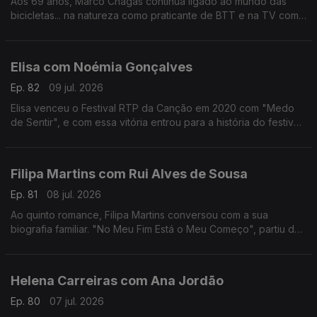
Aos 69 anos, Marco Chagas continua ligado ao mundo das
bicicletas... na natureza como praticante de BTT e na TV como
comentador da RTP.
Até 2012, foi o ciclista com mais vitórias na Volta a Portugal,
foram 4.
Elisa com Noémia Gonçalves
Ep. 82
09 jul. 2026
Elisa venceu o Festival RTP da Canção em 2020 com "Medo
de Sentir", e com essa vitória entrou para a história do festival,
não apenas por ter ganho mas por ter o sonho Eurovisão
"confinado" ao YouTube.
Filipa Martins com Rui Alves de Sousa
Ep. 81
08 jul. 2026
Ao quinto romance, Filipa Martins conversou com a sua
biografia familiar. "No Meu Fim Está o Meu Começo", partiu de
histórias familiares que a escritora se habituou a ouvir ao longo
dos anos.
Helena Carreiras com Ana Jordão
Ep. 80
07 jul. 2026