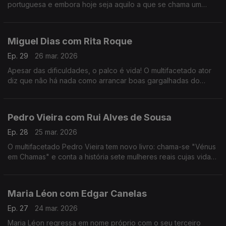
portuguesa e embora hoje seja aquilo a que se chama um
animal de palco, começar a cantar foi um ato de coragem e de
superação de uma timidez quase paralisante.
Miguel Dias com Rita Roque
Ep. 29
26 mar. 2026
Apesar das dificuldades, o palco é vida! O multifacetado ator
diz que não há nada como arrancar boas gargalhadas do
público. No ADN traz Musicais e Revista e para comemorar 30
anos de carreira há "Ai Que Nervos".
Pedro Vieira com Rui Alves de Sousa
Ep. 28
25 mar. 2026
O multifacetado Pedro Vieira tem novo livro: chama-se "Vénus
em Chamas" e conta a história sete mulheres reais cujas vidas
foram adulteradas na História escrita pelos homens, ao longo
dos séculos.
Maria Léon com Edgar Canelas
Ep. 27
24 mar. 2026
Maria Léon regressa em nome próprio com o seu terceiro