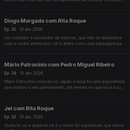
da participação pública na ciência, entre outros assuntos.
Diogo Morgado com Rita Roque
Ep. 35
13 abr. 2026
Um contador e escutador de estórias, que não se deslumbra
com o sonho americano, vê-o antes como uma passagem para
a margem do esclarecimento. É um dos mais reconhecidos
atores, mas continua sem saber lidar com o elogio.
Mário Patrocínio com Pedro Miguel Ribeiro
Ep. 34
10 abr. 2026
Mário Patrocínio cresceu no Japão e essa foi uma experiência
que moldou o seu pensamento, até mesmo no que toca à sua
profissão como realizador.
Jel com Rita Roque
Ep. 33
01 abr. 2026
Quem te viu e quem te vê é o nome do espetáculo que marca