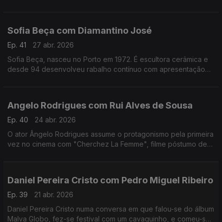
apaixonado pela música.Formado em arquitetura,costuma
fazer uma viagem sozinho antes de gravar um disco
Sofia Beça com Diamantino José
Ep. 41
27 abr. 2026
Sofia Beça, nasceu no Porto em 1972. É escultora cerâmica e
desde 94 desenvolveu rabalho contínuo com apresentação
regular em exposições individuais e coletivas, em Portugal e
no estrangeiro.
Angelo Rodrigues com Rui Alves de Sousa
Ep. 40
24 abr. 2026
O ator Ângelo Rodrigues assume o protagonismo pela primeira
vez no cinema com "Cherchez La Femme", filme póstumo de
António da Cunha Telles que se inspira n'"A Confissão de
Lúcio" de Mário de Sá-Carneiro.
Daniel Pereira Cristo com Pedro Miguel Ribeiro
Ep. 39
21 abr. 2026
Daniel Pereira Cristo numa conversa em que falou-se do álbum
Malva Globo, fez-se festival com um cavaquinho, e comeu-se