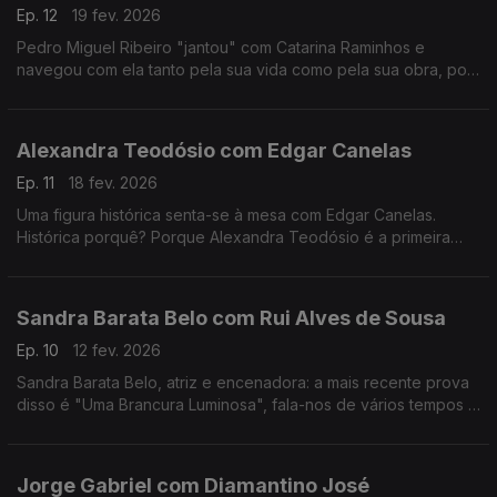
Ep. 12
19 fev. 2026
Pedro Miguel Ribeiro "jantou" com Catarina Raminhos e
navegou com ela tanto pela sua vida como pela sua obra, pois
ambas se misturam sempre. Conheça melhor esta "eterna
jovem" de 14 anos.
Alexandra Teodósio com Edgar Canelas
Ep. 11
18 fev. 2026
Uma figura histórica senta-se à mesa com Edgar Canelas.
Histórica porquê? Porque Alexandra Teodósio é a primeira
mulher a ser eleita como Reitora da Universidade do Algarve.
Sandra Barata Belo com Rui Alves de Sousa
Ep. 10
12 fev. 2026
Sandra Barata Belo, atriz e encenadora: a mais recente prova
disso é "Uma Brancura Luminosa", fala-nos de vários tempos e
memórias de uma artista que desde cedo quis ser
independente.
Jorge Gabriel com Diamantino José