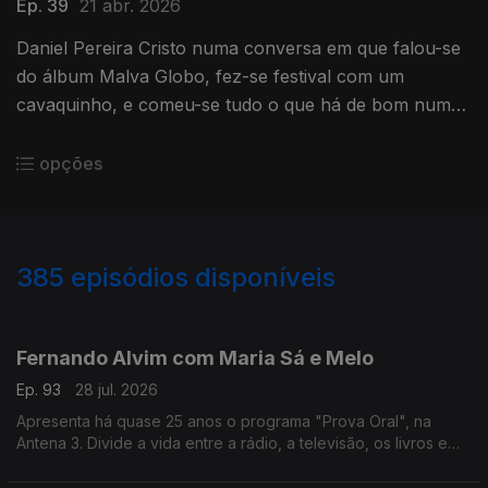
Ep. 39
21 abr. 2026
Daniel Pereira Cristo numa conversa em que falou-se
do álbum Malva Globo, fez-se festival com um
cavaquinho, e comeu-se tudo o que há de bom numa
mesa minhota.
opções
385
episódios disponíveis
941136
935425
931103
926456
919167
914053
908061
897326
890324
Fernando Alvim com Maria Sá e Melo
Ep. 93
28 jul. 2026
Apresenta há quase 25 anos o programa "Prova Oral", na
Antena 3. Divide a vida entre a rádio, a televisão, os livros e
também a música, uma das grandes paixões que lhe ocupa
largo tempo como DJ. Diz que sempre foi livre.