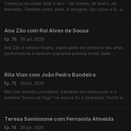
Começou na moda, hoje é ator – de cinema, de teatro, de
televisão. Também canta, pinta, é designer, faz vozes e é... um
homem de família. Nesta conversa fala de percalços da vida e
do otimismo que o caracteriza.
Ana Zão com Rui Alves de Sousa
Ep. 76
30 jun. 2026
Ana Zão é médica fisiatra, especialista em medicina das artes
performativas e também sopranoe pianista tendo dado
concertos em vários países. As experiências de vida e
cuidados de saúde nos artistas e de como envelhecer.
Rita Vian com João Pedro Bandeira
Ep. 75
29 jun. 2026
Rita Vian estudou jornalismo, trabalhou na restauração e a
primeira "prova de fogo" na música foi a Operação Triunfo em
2010. Agora explora a eletrónica e o canto tradicional
português em "Liga Dura".
Teresa Samissone com Fernanda Almeida
Ep. 74
26 jun. 2026