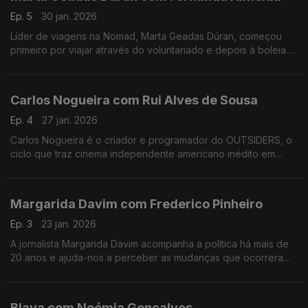
Ep. 5
30 jan. 2026
Líder de viagens na Nomad, Marta Geadas Dúran, começou
primeiro por viajar através do voluntariado e depois à boleia.
Percorreu mundo, a maior parte das vezes sozinha, e foi
encontrando lugares muito especiais.
Carlos Nogueira com Rui Alves de Sousa
Ep. 4
27 jan. 2026
Carlos Nogueira é o criador e programador do OUTSIDERS, o
ciclo que traz cinema independente americano inédito em
Portugal. Nesta conversa, alguns dos 12 filmes desta edição e
uma abordagem ao futuro do cinema português.
Margarida Davim com Frederico Pinheiro
Ep. 3
23 jan. 2026
A jornalista Margarida Davim acompanha a política há mais de
20 anos e ajuda-nos a perceber as mudanças que ocorreram
nos últimos tempos, numa conversa onda fala do processo de
salvamento da revista Visão, onde trabalha.
Blaya com Noémia Gonçalves