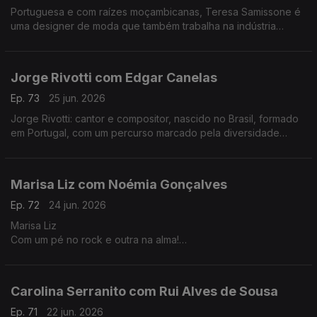
Portuguesa e com raízes moçambicanas, Teresa Samissone é
uma designer de moda que também trabalha na indústria
cinematográfica. Nesta conversa com Fernanda Almeida falam
de inspiração e da herança cultural africana.
Jorge Rivotti com Edgar Canelas
Ep. 73
25 jun. 2026
Jorge Rivotti: cantor e compositor, nascido no Brasil, formado
em Portugal, com um percurso marcado pela diversidade
cultural que tem passado pelo teatro, pela televisão e por
outros campos de criação.
Marisa Liz com Noémia Gonçalves
Ep. 72
24 jun. 2026
Marisa Liz
Com um pé no rock e outra na alma!
Dos Onda-Choc aos Amor Electro e carreira a solo A voz que
todos conhecemos e que agora nos canta "Relatos de um
coração confuso".
Carolina Serranito com Rui Alves de Sousa
Ep. 71
22 jun. 2026