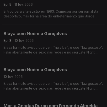
Ep. 9
11 fev. 2026
Entrou para a televisão em 1993. Começou por ser jornalista
desportivo, mas foi na área do entretenimento que Jorge
Gabriel ganhou mais notoriedade, chegando mesmo a ganhar
o globo de ouro em 2004.
Blaya com Noémia Gonçalves
Ep. 8
10 fev. 2026
Blaya há muito avisou que vem "na vibe", e que "faz gostoso".
Falar abertamente de sexo nas redes e no seu Late Night,
colocou-a no olho do furacão das polémicas, das quais anda a
tentar resguardar-se nos últimos tempos.
Blaya com Noémia Gonçalves
10 fev. 2026
Blaya há muito avisou que vem "na vibe", e que "faz gostoso".
Falar abertamente de sexo nas redes e no seu Late Night,
colocou-a no olho do furacão das polémicas, das quais anda a
tentar resguardar-se nos últimos tempos.
Marta Geadas Duran com Fernanda Almeida