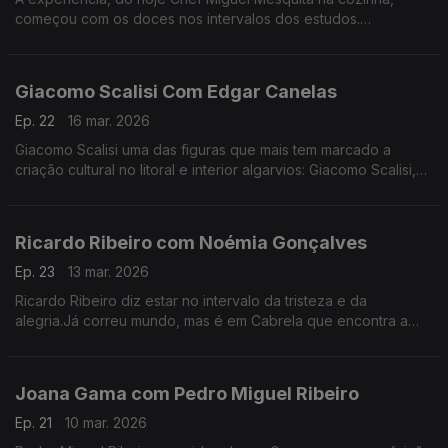
começou com os doces nos intervalos dos estudos.
Experiência a que regressou, anos depois de desistir da
carreira como engenheiro.
Giacomo Scalisi Com Edgar Canelas
Ep. 22
16 mar. 2026
Giacomo Scalisi uma das figuras que mais tem marcado a
criação cultural no litoral e interior algarvios: Giacomo Scalisi,
cofundador do projeto Lavrar o Mar – As Artes no Alto da
Serra.
Ricardo Ribeiro com Noémia Gonçalves
Ep. 23
13 mar. 2026
Ricardo Ribeiro diz estar no intervalo da tristeza e da
alegria.Já correu mundo, mas é em Cabrela que encontra a
paz.Desde muito jovem ia aos fados com a tia e tinha como
fonte de inspiração a sua mãe.
Joana Gama com Pedro Miguel Ribeiro
Ep. 21
10 mar. 2026