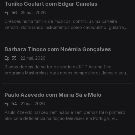
Tuniko Goulart com Edgar Canelas
Ep. 56
25 mai. 2026
Cresceu numa família de músicos, construiu uma carreira
versátil, dominando instrumentos como cavaquinho, guitarra,
violão e baixo,. Tuniko Goulart é um músico brasileiro radicado
no Algarve há mais de 20 anos.
Bárbara Tinoco com Noémia Gonçalves
Ep. 55
22 mai. 2026
9 anos depois de se ter estreado na RTP Antena 1 no
programa Masterclass para novos compositores, lança o seu
3º albúm, uma história dedicada à filha.No Mesa Para Dois
Bárbara Tinoco faz o balanço a estes anos.
Paulo Azevedo com Maria Sá e Melo
Ep. 54
21 mai. 2026
Paulo Azevdo nasceu sem mãos e sem pernas foi o primeiro
ator com deficiência na ficção televisiva em Portugal, e
continua a seguir o seu caminho no Teatro e também nas
palestras.