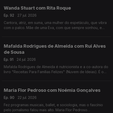
Wanda Stuart com Rita Roque
Ep. 92
27 jul. 2026
Cantora, atriz, em suma, uma mulher do espetáculo, que vibra
com o palco. Mãe de uma Eva, com que sempre sonhou, e
dona de uma vida bem vivida. Wanda Stuart, a mulher que leva
tudo à frente, também gosta do sossego.
Mafalda Rodrigues de Almeida com Rui Alves
de Sousa
Ep. 91
24 jul. 2026
Mafalda Rodrigues de Almeida é nutricionista e a co-autora do
livro "Receitas Para Famílias Felizes" (Nuvem de Ideias). É o
mote para um jantar com Rui Alves de Sousa sobre a nossa
relação com os alimentos em família.
Maria Flor Pedroso com Noémia Gonçalves
Ep. 90
22 jul. 2026
Fez programas musicais, ballet, e sociologia, mas o fascínio
pelo jornalismo falou mais alto. Maria Flor Pedroso