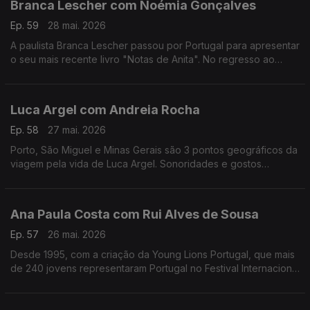
Branca Lescher com Noémia Gonçalves
Ep. 59
28 mai. 2026
A paulista Branca Lescher passou por Portugal para apresentar
o seu mais recente livro "Notas de Anita". No regresso ao
nosso país uma conversa que nos leva da infãncia em plena
ditadura militar aos dias de hoje.
Luca Argel com Andreia Rocha
Ep. 58
27 mai. 2026
Porto, São Miguel e Minas Gerais são 3 pontos geográficos da
viagem pela vida de Luca Argel. Sonoridades e gostos
gastronómicos de um carioca que se apaixonou pela Invicta e
a poesia portuguesa.
Ana Paula Costa com Rui Alves de Sousa
Ep. 57
26 mai. 2026
Desde 1995, com a criação da Young Lions Portugal, que mais
de 240 jovens representaram Portugal no Festival Internacional
de Criatividade em Cannes. Ana Paula Costa acompanha esta
história há 30 anos.