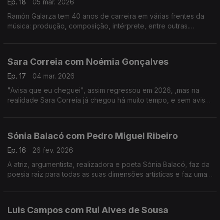
Ep. 18
05 mar. 2026
Ramón Galarza tem 40 anos de carreira em várias frentes da
música: produção, composição, intérprete, entre outras.
Trabalhou com a maioria dos músicos portugueses... e revela
algumas surpresas.
Sara Correia com Noémia Gonçalves
Ep. 17
04 mar. 2026
"Avisa que eu cheguei", assim regressou em 2026, ,mas na
realidade Sara Correia já chegou há muito tempo, e sem aviso
conquistou os portugueses.O fado é a sua vida, a sua tábua
de salvação, o seu tudo!
Sónia Balacó com Pedro Miguel Ribeiro
Ep. 16
26 fev. 2026
A atriz, argumentista, realizadora e poeta Sónia Balacó, faz da
poesia raiz para todas as suas dimensões artísticas e faz uma
viagem por várias artes ao sabor de versos e, também, de
gastronomia típica portuguesa.
Luis Campos com Rui Alves de Sousa