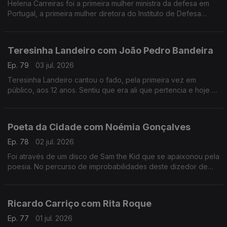
Helena Carreiras foi a primeira mulher ministra da defesa em
Portugal, a primeira mulher diretora do Instituto de Defesa
Nacional e estudou as primeiras mulheres nas forças armadas.
Teresinha Landeiro com João Pedro Bandeira
Ep. 79
03 jul. 2026
Teresinha Landeiro cantou o fado, pela primeira vez em
público, aos 12 anos. Sentiu que era ali que pertencia e hoje é
uma das fadistas mais aclamadas da nova geração, com
tradição e inovação de mãos dadas.
Poeta da Cidade com Noémia Gonçalves
Ep. 78
02 jul. 2026
Foi através de um disco de Sam the Kid que se apaixonou pela
poesia. No percurso de improbabilidades deste dizedor de
poesia, apesar de ter participado num talent show da tv, foi no
Tik Tok que se destacou.
Ricardo Carriço com Rita Roque
Ep. 77
01 jul. 2026