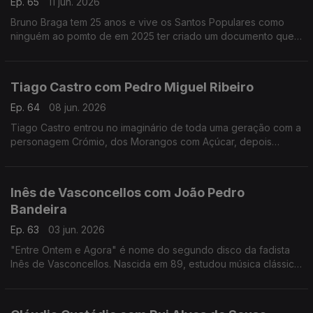
Ep. 65
11 jun. 2026
Bruno Braga tem 25 anos e vive os Santos Populares como
ninguém ao pomto de em 2025 ter criado um documento que
viralizou nas redes o "Excel dos Santos".
Tiago Castro com Pedro Miguel Ribeiro
Ep. 64
08 jun. 2026
Tiago Castro entrou no imaginário de toda uma geração com a
personagem Crómio, dos Morangos com Açúcar, depois
passou parte da sua vida a mostrar como o seu talento ia muito
além da comédia e da televisão.
Inês de Vasconcellos com João Pedro
Bandeira
Ep. 63
03 jun. 2026
"Entre Ontem e Agora" é nome do segundo disco da fadista
Inês de Vasconcellos. Nascida em 89, estudou música clássica,
mas foi o fado que a conquistou definitivamente quando tinha
18 anos.