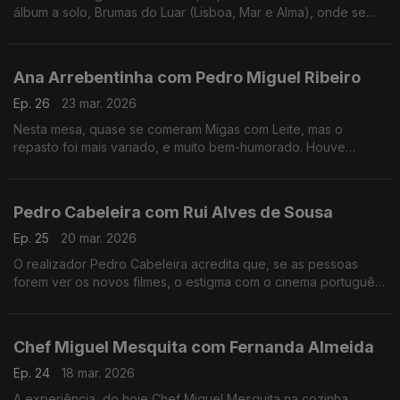
álbum a solo, Brumas do Luar (Lisboa, Mar e Alma), onde se
destaca também como autora e compositora.
Ana Arrebentinha com Pedro Miguel Ribeiro
Ep. 26
23 mar. 2026
Nesta mesa, quase se comeram Migas com Leite, mas o
repasto foi mais variado, e muito bem-humorado. Houve
recordações, ternura e muito boa música. Muito fizeram eles.
Pedro Cabeleira com Rui Alves de Sousa
Ep. 25
20 mar. 2026
O realizador Pedro Cabeleira acredita que, se as pessoas
forem ver os novos filmes, o estigma com o cinema português
vai acabar, e tem novo filme, oito anos depois do primeiro
"Verão Danado", o "Entroncamento".
Chef Miguel Mesquita com Fernanda Almeida
Ep. 24
18 mar. 2026
A experiência, do hoje Chef Miguel Mesquita na cozinha,