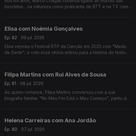
Aos 69 anos, Marco Chagas continua ligado ao mundo das
bicicletas... na natureza como praticante de BTT e na TV como
comentador da RTP.
Até 2012, foi o ciclista com mais vitórias na Volta a Portugal,
foram 4.
Elisa com Noémia Gonçalves
Ep. 82
09 jul. 2026
Elisa venceu o Festival RTP da Canção em 2020 com "Medo
de Sentir", e com essa vitória entrou para a história do festival,
não apenas por ter ganho mas por ter o sonho Eurovisão
"confinado" ao YouTube.
Filipa Martins com Rui Alves de Sousa
Ep. 81
08 jul. 2026
Ao quinto romance, Filipa Martins conversou com a sua
biografia familiar. "No Meu Fim Está o Meu Começo", partiu de
histórias familiares que a escritora se habituou a ouvir ao longo
dos anos.
Helena Carreiras com Ana Jordão
Ep. 80
07 jul. 2026