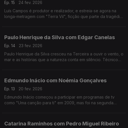
Ep. 15
24 fev. 2026
Luís Campos é produtor e realizador, e estreia-se agora na
longa-metragem com "Terra Vil", ficção que parte da tragédia
de Entre-os-Rios, que aconteceu há 25 anos.
Paulo Henrique da Silva com Edgar Canelas
Ep. 14
23 fev. 2026
Paulo Henrique da Silva cresceu na Terceira a ouvir o vento, o
mar e as histórias que a natureza conta em silêncio. Técnico
de som da RTP Açores, tornou-se muito mais do que isso:
tornou-se um guardador de memórias.
Edmundo Inácio com Noémia Gonçalves
Ep. 13
20 fev. 2026
Edmundo Inácio começou a participar em programas de tv
como "Uma canção para ti" em 2009, mas foi na segunda
participação no The Voice que decidiu que a sua sonoridade
juntaria o tradicional ao contemporâneo.
Catarina Raminhos com Pedro Miguel Ribeiro