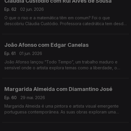
Cláudia Custódio com Rui Alves de Sousa
Ep. 62
02 jun. 2026
O que o riso e a matemática têm em comum? Foi o que
descobriu Cláudia Custódio. Professora catedrática tem desde
sempre um fascínio pela área do humor, e decidiu pôr mãos à
obra e juntar isso à matemática.
João Afonso com Edgar Canelas
Ep. 61
01 jun. 2026
João Afonso lançou “Todo Tempo”, um trabalho maduro e
sensível onde o artista explora temas como a liberdade, o
amor e a saudade, cruzando influências da música portuguesa
com memórias das suas origens moçambicanas.
Margarida Almeida com Diamantino José
Ep. 60
29 mai. 2026
Margarida Almeida é uma pintora e artista visual emergente
portuguesa contemporânea. As suas obras exploram uma
"pintura que sangra e respira", caracterizada por cores fortes
e traços expressivos.