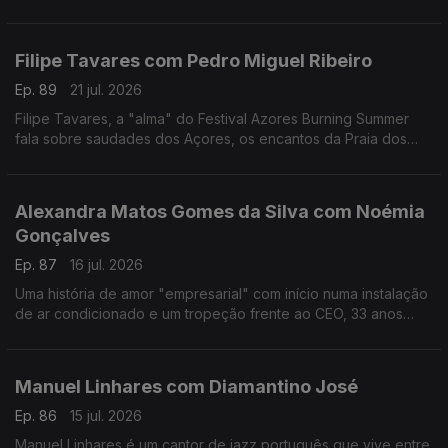
reivindicativa, assertiva, sensível, curiosa, é a vencedora
deste ano do Prémio Mário Mesquita.
Filipe Tavares com Pedro Miguel Ribeiro
Ep. 89
21 jul. 2026
Filipe Tavares, a "alma" do Festival Azores Burning Summer
fala sobre saudades dos Açores, os encantos da Praia dos
Moínhos e do Porto Formoso, cultura, atlântico, e o Festival
Azores Burning Summer.
Alexandra Matos Gomes da Silva com Noémia
Gonçalves
Ep. 87
16 jul. 2026
Uma história de amor "empresarial" com início numa instalação
de ar condicionado e um tropeção frente ao CEO, 33 anos
mais velho, da Couto. Alexandra Matos Gomes da Silva é a
empresária que mudou tudo por amor.
Manuel Linhares com Diamantino José
Ep. 86
15 jul. 2026
Manuel Linhares é um cantor de jazz português que vive entre