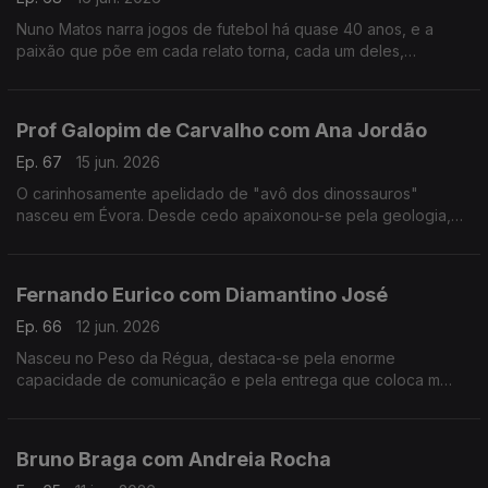
Nuno Matos narra jogos de futebol há quase 40 anos, e a
paixão que põe em cada relato torna, cada um deles,
memorável e inesquecível.
Prof Galopim de Carvalho com Ana Jordão
Ep. 67
15 jun. 2026
O carinhosamente apelidado de "avô dos dinossauros"
nasceu em Évora. Desde cedo apaixonou-se pela geologia,
mas também gosta de cozinhar. Aos 95 o prof. António Galopim
de Carvalho não pára.
Fernando Eurico com Diamantino José
Ep. 66
12 jun. 2026
Nasceu no Peso da Régua, destaca-se pela enorme
capacidade de comunicação e pela entrega que coloca m
cada transmissão desportiva. Fernando Eurico "grita que é
golo" no seu 4º mundial.
Bruno Braga com Andreia Rocha