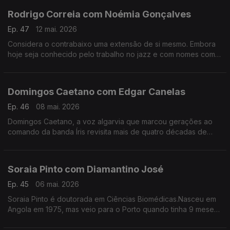
Rodrigo Correia com Noémia Gonçalves
Ep. 47
12 mai. 2026
Considera o contrabaixo uma extensão de si mesmo. Embora
hoje seja conhecido pelo trabalho no jazz e com nomes como
Carolina Deslandes, Mizzy Miles entre outros, mas nem sempre
a sua versatilidade foi validada.
Domingos Caetano com Edgar Canelas
Ep. 46
08 mai. 2026
Domingos Caetano, a voz algarvia que marcou gerações ao
comando da banda Íris revisita mais de quatro décadas de
estrada com humor, franqueza e aquele sotaque do Sul que é
quase uma assinatura artística.
Soraia Pinto com Diamantino José
Ep. 45
06 mai. 2026
Soraia Pinto é doutorada em Ciências Biomédicas.Nasceu em
Angola em 1975, mas veio para o Porto quando tinha 9 meses.
O facto de ser filha de “retornados” ensinou-a a ter a
resiliência como um lema de vida.