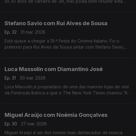
os 30 anos de carreira de Jel, mas podia bem resumir esta
conversa com o comediante que deu e dá vida a
personagens inesquecíveis.
Stefano Savio com Rui Alves de Sousa
Ep. 32
31 mar. 2026
Está quase a chegar a 19.ª Festa do Cinema Italiano. Foi o
pretexto para Rui Alves de Sousa jantar com Stefano Savio,
director artístico do festival, que vive há 20 anos em Portugal.
Luca Massolin com Diamantino José
Ep. 31
30 mar. 2026
Luca Massolin,é proprietário de uma das maiores lojas de vinil
da Península Ibérica a que o The New York Times chamou “A
Meca dos colecionadores de vinil”.
Miguel Araújo com Noémia Gonçalves
Ep. 30
27 mar. 2026
Miguel Araújo é um dos nomes mais destacados da música