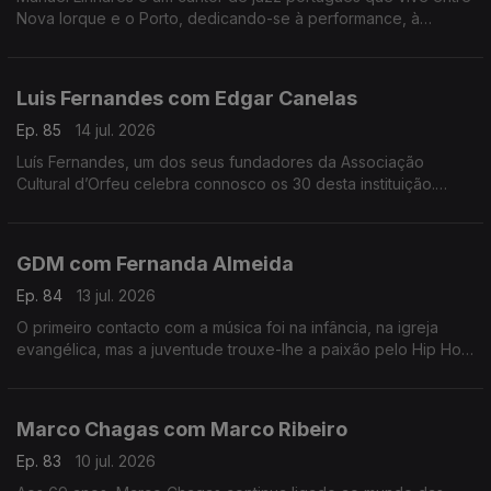
Nova Iorque e o Porto, dedicando-se à performance, à
composição e ao ensino. Trabalhou e estudou com grandes
músicos internacionais.
Luis Fernandes com Edgar Canelas
Ep. 85
14 jul. 2026
Luís Fernandes, um dos seus fundadores da Associação
Cultural d’Orfeu celebra connosco os 30 desta instituição.
Nesta mesa também se contam histórias de viagens por muitas
e variadas artes.
GDM com Fernanda Almeida
Ep. 84
13 jul. 2026
O primeiro contacto com a música foi na infância, na igreja
evangélica, mas a juventude trouxe-lhe a paixão pelo Hip Hop
onde é conhecido pela alcunha GDM “Gangster do Mato”.
Marco Chagas com Marco Ribeiro
Ep. 83
10 jul. 2026