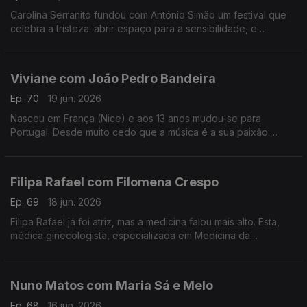
Carolina Serranito fundou com António Simão um festival que
celebra a tristeza: abrir espaço para a sensibilidade, e
encontrar a beleza da tristeza. é o objectivo do Triste Para
Sempre.
Viviane com João Pedro Bandeira
Ep. 70
19 jun. 2026
Nasceu em França (Nice) e aos 13 anos mudou-se para
Portugal. Desde muito cedo que a música é a sua paixão.
Formou os Entre Aspas, integrou vários projetos e a solo já
leva 21 anos de carreira.
Filipa Rafael com Filomena Crespo
Ep. 69
18 jun. 2026
Filipa Rafael já foi atriz, mas a medicina falou mais alto. Esta,
médica ginecologista, especializada em Medicina da
Reprodução diz ser uma pessoa positiva, que gosta de
experiências gastronómicas.
Nuno Matos com Maria Sá e Melo
Ep. 68
16 jun. 2026