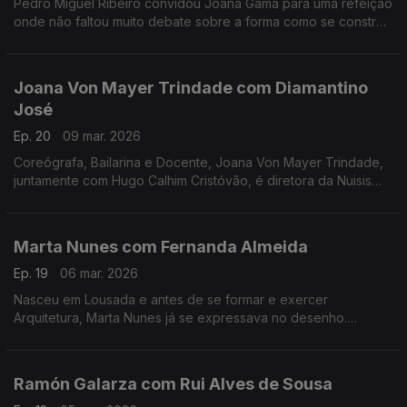
Pedro Miguel Ribeiro convidou Joana Gama para uma refeição
onde não faltou muito debate sobre a forma como se constrói
um espetáculo de Stand-up Comedy.
Joana Von Mayer Trindade com Diamantino
José
Ep. 20
09 mar. 2026
Coreógrafa, Bailarina e Docente, Joana Von Mayer Trindade,
juntamente com Hugo Calhim Cristóvão, é diretora da Nuisis
ZoBoP – Companhia de dança contemporânea sediada no
Porto desde 2004.
Marta Nunes com Fernanda Almeida
Ep. 19
06 mar. 2026
Nasceu em Lousada e antes de se formar e exercer
Arquitetura, Marta Nunes já se expressava no desenho.
Hoje vive finalmente da ilustração que se revela por linhas
delicadas e simple
Ramón Galarza com Rui Alves de Sousa