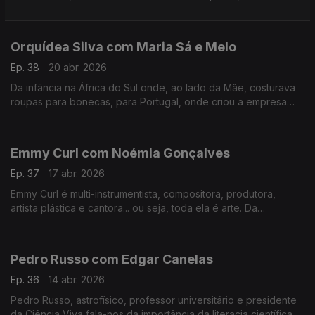
tudo o que há de bom numa mesa minhota.
Orquídea Silva com Maria Sá e Melo
Ep. 38
20 abr. 2026
Da infância na África do Sul onde, ao lado da Mãe, costurava
roupas para bonecas, para Portugal, onde criou a empresa
que veste hoje os mais galardoados chefs portugueses e
internacionais.
Emmy Curl com Noémia Gonçalves
Ep. 37
17 abr. 2026
Emmy Curl é multi-instrumentista, compositora, produtora,
artista plástica e cantora... ou seja, toda ela é arte. Da
experiência na Dinamarca à criação da "Escola Normal" há 20
anos que se contam nesta conversa.
Pedro Russo com Edgar Canelas
Ep. 36
14 abr. 2026
Pedro Russo, astrofísico, professor universitário e presidente
da Ciência Viva fala-nos da importância da literacia científica e