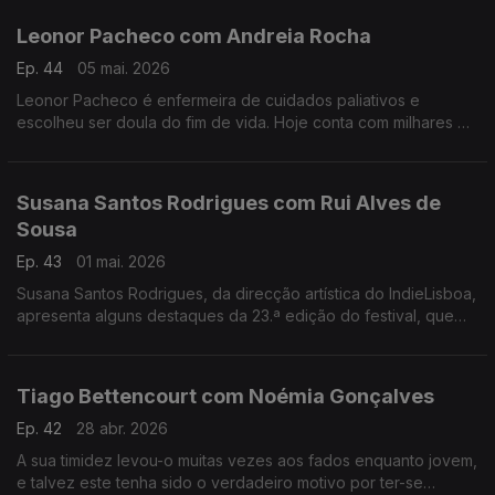
Leonor Pacheco com Andreia Rocha
Ep. 44
05 mai. 2026
Leonor Pacheco é enfermeira de cuidados paliativos e
escolheu ser doula do fim de vida. Hoje conta com milhares de
pessoas que seguem a conta @todoschegamosaofim. Esta é
também uma conversa sobre a finitude da vida.
Susana Santos Rodrigues com Rui Alves de
Sousa
Ep. 43
01 mai. 2026
Susana Santos Rodrigues, da direcção artística do IndieLisboa,
apresenta alguns destaques da 23.ª edição do festival, que
regressa de 30 de Abril a 10 de Maio. Um jantar numa tasca
com um "twist"
Tiago Bettencourt com Noémia Gonçalves
Ep. 42
28 abr. 2026
A sua timidez levou-o muitas vezes aos fados enquanto jovem,
e talvez este tenha sido o verdadeiro motivo por ter-se