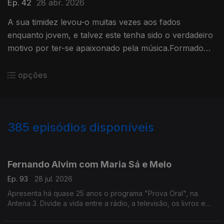
Ep. 42
28 abr. 2026
A sua timidez levou-o muitas vezes aos fados
enquanto jovem, e talvez este tenha sido o verdadeiro
motivo por ter-se apaixonado pela música.Formado
em arquitetura,costuma fazer uma viagem sozinho
antes de gravar um disco
opções
385
episódios disponíveis
941136
935425
931103
926456
919167
914053
908061
897326
890324
Fernando Alvim com Maria Sá e Melo
Ep. 93
28 jul. 2026
Apresenta há quase 25 anos o programa "Prova Oral", na
Antena 3. Divide a vida entre a rádio, a televisão, os livros e
também a música, uma das grandes paixões que lhe ocupa
largo tempo como DJ. Diz que sempre foi livre.