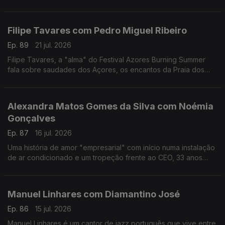
reivindicativa, assertiva, sensível, curiosa, é a vencedora
deste ano do Prémio Mário Mesquita.
Filipe Tavares com Pedro Miguel Ribeiro
Ep. 89
21 jul. 2026
Filipe Tavares, a "alma" do Festival Azores Burning Summer
fala sobre saudades dos Açores, os encantos da Praia dos
Moínhos e do Porto Formoso, cultura, atlântico, e o Festival
Azores Burning Summer.
Alexandra Matos Gomes da Silva com Noémia
Gonçalves
Ep. 87
16 jul. 2026
Uma história de amor "empresarial" com início numa instalação
de ar condicionado e um tropeção frente ao CEO, 33 anos
mais velho, da Couto. Alexandra Matos Gomes da Silva é a
empresária que mudou tudo por amor.
Manuel Linhares com Diamantino José
Ep. 86
15 jul. 2026
Manuel Linhares é um cantor de jazz português que vive entre