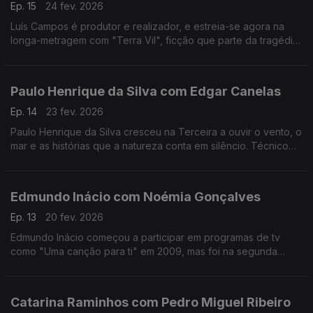
Ep. 15
24 fev. 2026
Luís Campos é produtor e realizador, e estreia-se agora na
longa-metragem com "Terra Vil", ficção que parte da tragédia
de Entre-os-Rios, que aconteceu há 25 anos.
Paulo Henrique da Silva com Edgar Canelas
Ep. 14
23 fev. 2026
Paulo Henrique da Silva cresceu na Terceira a ouvir o vento, o
mar e as histórias que a natureza conta em silêncio. Técnico
de som da RTP Açores, tornou-se muito mais do que isso:
tornou-se um guardador de memórias.
Edmundo Inácio com Noémia Gonçalves
Ep. 13
20 fev. 2026
Edmundo Inácio começou a participar em programas de tv
como "Uma canção para ti" em 2009, mas foi na segunda
participação no The Voice que decidiu que a sua sonoridade
juntaria o tradicional ao contemporâneo.
Catarina Raminhos com Pedro Miguel Ribeiro