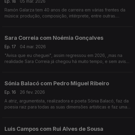
Ep. 18
05 mar. 2026
Ramón Galarza tem 40 anos de carreira em várias frentes da
música: produção, composição, intérprete, entre outras.
Trabalhou com a maioria dos músicos portugueses... e revela
algumas surpresas.
Sara Correia com Noémia Gonçalves
Ep. 17
04 mar. 2026
"Avisa que eu cheguei", assim regressou em 2026, ,mas na
realidade Sara Correia já chegou há muito tempo, e sem aviso
conquistou os portugueses.O fado é a sua vida, a sua tábua
de salvação, o seu tudo!
Sónia Balacó com Pedro Miguel Ribeiro
Ep. 16
26 fev. 2026
A atriz, argumentista, realizadora e poeta Sónia Balacó, faz da
poesia raiz para todas as suas dimensões artísticas e faz uma
viagem por várias artes ao sabor de versos e, também, de
gastronomia típica portuguesa.
Luis Campos com Rui Alves de Sousa