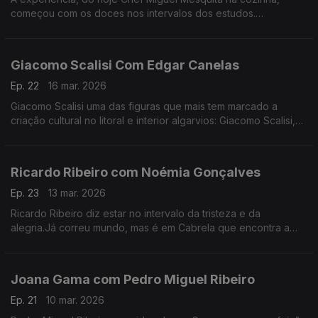
começou com os doces nos intervalos dos estudos.
Experiência a que regressou, anos depois de desistir da
carreira como engenheiro.
Giacomo Scalisi Com Edgar Canelas
Ep. 22
16 mar. 2026
Giacomo Scalisi uma das figuras que mais tem marcado a
criação cultural no litoral e interior algarvios: Giacomo Scalisi,
cofundador do projeto Lavrar o Mar – As Artes no Alto da
Serra.
Ricardo Ribeiro com Noémia Gonçalves
Ep. 23
13 mar. 2026
Ricardo Ribeiro diz estar no intervalo da tristeza e da
alegria.Já correu mundo, mas é em Cabrela que encontra a
paz.Desde muito jovem ia aos fados com a tia e tinha como
fonte de inspiração a sua mãe.
Joana Gama com Pedro Miguel Ribeiro
Ep. 21
10 mar. 2026