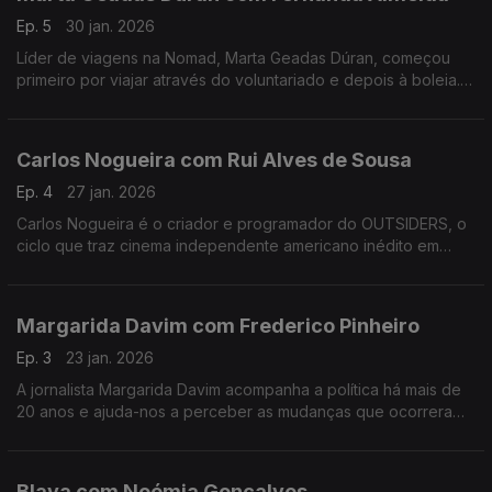
Ep. 5
30 jan. 2026
Líder de viagens na Nomad, Marta Geadas Dúran, começou
primeiro por viajar através do voluntariado e depois à boleia.
Percorreu mundo, a maior parte das vezes sozinha, e foi
encontrando lugares muito especiais.
Carlos Nogueira com Rui Alves de Sousa
Ep. 4
27 jan. 2026
Carlos Nogueira é o criador e programador do OUTSIDERS, o
ciclo que traz cinema independente americano inédito em
Portugal. Nesta conversa, alguns dos 12 filmes desta edição e
uma abordagem ao futuro do cinema português.
Margarida Davim com Frederico Pinheiro
Ep. 3
23 jan. 2026
A jornalista Margarida Davim acompanha a política há mais de
20 anos e ajuda-nos a perceber as mudanças que ocorreram
nos últimos tempos, numa conversa onda fala do processo de
salvamento da revista Visão, onde trabalha.
Blaya com Noémia Gonçalves