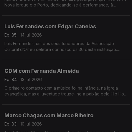
Nova Iorque e o Porto, dedicando-se à performance, à
composição e ao ensino. Trabalhou e estudou com grandes
músicos internacionais.
Luis Fernandes com Edgar Canelas
Ep. 85
14 jul. 2026
Luís Fernandes, um dos seus fundadores da Associação
Cultural d’Orfeu celebra connosco os 30 desta instituição.
Nesta mesa também se contam histórias de viagens por muitas
e variadas artes.
GDM com Fernanda Almeida
Ep. 84
13 jul. 2026
O primeiro contacto com a música foi na infância, na igreja
evangélica, mas a juventude trouxe-lhe a paixão pelo Hip Hop
onde é conhecido pela alcunha GDM “Gangster do Mato”.
Marco Chagas com Marco Ribeiro
Ep. 83
10 jul. 2026