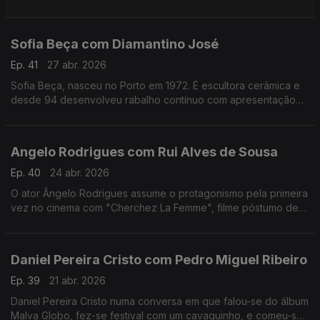
apaixonado pela música.Formado em arquitetura,costuma
fazer uma viagem sozinho antes de gravar um disco
Sofia Beça com Diamantino José
Ep. 41
27 abr. 2026
Sofia Beça, nasceu no Porto em 1972. É escultora cerâmica e
desde 94 desenvolveu rabalho contínuo com apresentação
regular em exposições individuais e coletivas, em Portugal e
no estrangeiro.
Angelo Rodrigues com Rui Alves de Sousa
Ep. 40
24 abr. 2026
O ator Ângelo Rodrigues assume o protagonismo pela primeira
vez no cinema com "Cherchez La Femme", filme póstumo de
António da Cunha Telles que se inspira n'"A Confissão de
Lúcio" de Mário de Sá-Carneiro.
Daniel Pereira Cristo com Pedro Miguel Ribeiro
Ep. 39
21 abr. 2026
Daniel Pereira Cristo numa conversa em que falou-se do álbum
Malva Globo, fez-se festival com um cavaquinho, e comeu-se