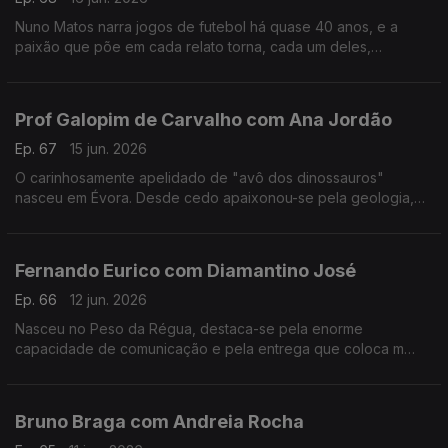
Nuno Matos narra jogos de futebol há quase 40 anos, e a
paixão que põe em cada relato torna, cada um deles,
memorável e inesquecível.
Prof Galopim de Carvalho com Ana Jordão
Ep. 67
15 jun. 2026
O carinhosamente apelidado de "avô dos dinossauros"
nasceu em Évora. Desde cedo apaixonou-se pela geologia,
mas também gosta de cozinhar. Aos 95 o prof. António Galopim
de Carvalho não pára.
Fernando Eurico com Diamantino José
Ep. 66
12 jun. 2026
Nasceu no Peso da Régua, destaca-se pela enorme
capacidade de comunicação e pela entrega que coloca m
cada transmissão desportiva. Fernando Eurico "grita que é
golo" no seu 4º mundial.
Bruno Braga com Andreia Rocha