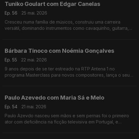
Tuniko Goulart com Edgar Canelas
Ep. 56
25 mai. 2026
Cresceu numa família de músicos, construiu uma carreira
versátil, dominando instrumentos como cavaquinho, guitarra,
violão e baixo,. Tuniko Goulart é um músico brasileiro radicado
no Algarve há mais de 20 anos.
Bárbara Tinoco com Noémia Gonçalves
Ep. 55
22 mai. 2026
9 anos depois de se ter estreado na RTP Antena 1 no
programa Masterclass para novos compositores, lança o seu
3º albúm, uma história dedicada à filha.No Mesa Para Dois
Bárbara Tinoco faz o balanço a estes anos.
Paulo Azevedo com Maria Sá e Melo
Ep. 54
21 mai. 2026
Paulo Azevdo nasceu sem mãos e sem pernas foi o primeiro
ator com deficiência na ficção televisiva em Portugal, e
continua a seguir o seu caminho no Teatro e também nas
palestras.