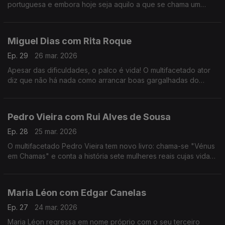
portuguesa e embora hoje seja aquilo a que se chama um
animal de palco, começar a cantar foi um ato de coragem e de
superação de uma timidez quase paralisante.
Miguel Dias com Rita Roque
Ep. 29
26 mar. 2026
Apesar das dificuldades, o palco é vida! O multifacetado ator
diz que não há nada como arrancar boas gargalhadas do
público. No ADN traz Musicais e Revista e para comemorar 30
anos de carreira há "Ai Que Nervos".
Pedro Vieira com Rui Alves de Sousa
Ep. 28
25 mar. 2026
O multifacetado Pedro Vieira tem novo livro: chama-se "Vénus
em Chamas" e conta a história sete mulheres reais cujas vidas
foram adulteradas na História escrita pelos homens, ao longo
dos séculos.
Maria Léon com Edgar Canelas
Ep. 27
24 mar. 2026
Maria Léon regressa em nome próprio com o seu terceiro