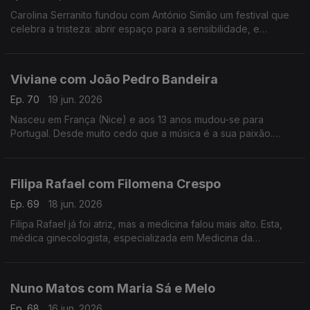
Carolina Serranito fundou com António Simão um festival que
celebra a tristeza: abrir espaço para a sensibilidade, e
encontrar a beleza da tristeza. é o objectivo do Triste Para
Sempre.
Viviane com João Pedro Bandeira
Ep. 70
19 jun. 2026
Nasceu em França (Nice) e aos 13 anos mudou-se para
Portugal. Desde muito cedo que a música é a sua paixão.
Formou os Entre Aspas, integrou vários projetos e a solo já
leva 21 anos de carreira.
Filipa Rafael com Filomena Crespo
Ep. 69
18 jun. 2026
Filipa Rafael já foi atriz, mas a medicina falou mais alto. Esta,
médica ginecologista, especializada em Medicina da
Reprodução diz ser uma pessoa positiva, que gosta de
experiências gastronómicas.
Nuno Matos com Maria Sá e Melo
Ep. 68
16 jun. 2026