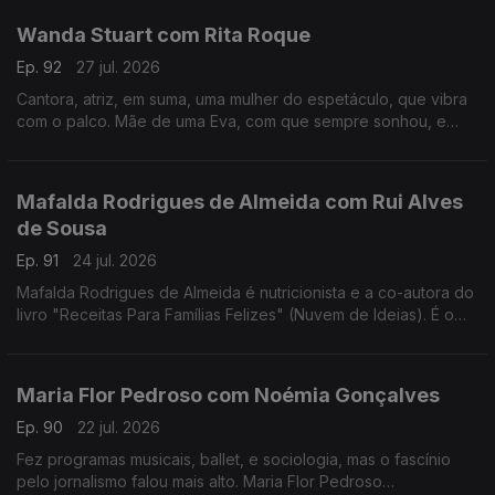
Wanda Stuart com Rita Roque
Ep. 92
27 jul. 2026
Cantora, atriz, em suma, uma mulher do espetáculo, que vibra
com o palco. Mãe de uma Eva, com que sempre sonhou, e
dona de uma vida bem vivida. Wanda Stuart, a mulher que leva
tudo à frente, também gosta do sossego.
Mafalda Rodrigues de Almeida com Rui Alves
de Sousa
Ep. 91
24 jul. 2026
Mafalda Rodrigues de Almeida é nutricionista e a co-autora do
livro "Receitas Para Famílias Felizes" (Nuvem de Ideias). É o
mote para um jantar com Rui Alves de Sousa sobre a nossa
relação com os alimentos em família.
Maria Flor Pedroso com Noémia Gonçalves
Ep. 90
22 jul. 2026
Fez programas musicais, ballet, e sociologia, mas o fascínio
pelo jornalismo falou mais alto. Maria Flor Pedroso