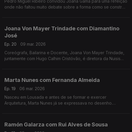
Pedro Miguel Ribeiro convidou Joana Gama para uma refeição
onde não faltou muito debate sobre a forma como se constrói
um espetáculo de Stand-up Comedy.
Joana Von Mayer Trindade com Diamantino
José
Ep. 20
09 mar. 2026
Coreógrafa, Bailarina e Docente, Joana Von Mayer Trindade,
juntamente com Hugo Calhim Cristóvão, é diretora da Nuisis
ZoBoP – Companhia de dança contemporânea sediada no
Porto desde 2004.
Marta Nunes com Fernanda Almeida
Ep. 19
06 mar. 2026
Nasceu em Lousada e antes de se formar e exercer
Arquitetura, Marta Nunes já se expressava no desenho.
Hoje vive finalmente da ilustração que se revela por linhas
delicadas e simple
Ramón Galarza com Rui Alves de Sousa