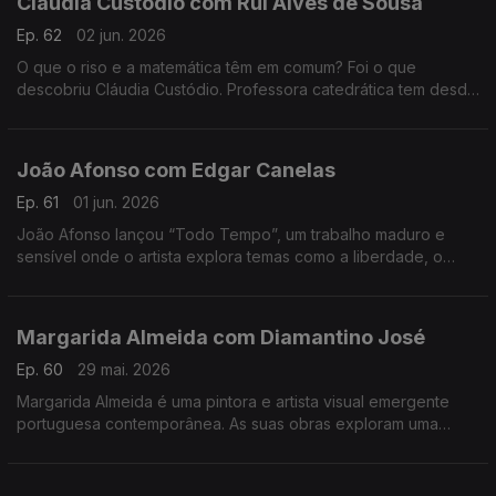
Cláudia Custódio com Rui Alves de Sousa
Ep. 62
02 jun. 2026
O que o riso e a matemática têm em comum? Foi o que
descobriu Cláudia Custódio. Professora catedrática tem desde
sempre um fascínio pela área do humor, e decidiu pôr mãos à
obra e juntar isso à matemática.
João Afonso com Edgar Canelas
Ep. 61
01 jun. 2026
João Afonso lançou “Todo Tempo”, um trabalho maduro e
sensível onde o artista explora temas como a liberdade, o
amor e a saudade, cruzando influências da música portuguesa
com memórias das suas origens moçambicanas.
Margarida Almeida com Diamantino José
Ep. 60
29 mai. 2026
Margarida Almeida é uma pintora e artista visual emergente
portuguesa contemporânea. As suas obras exploram uma
"pintura que sangra e respira", caracterizada por cores fortes
e traços expressivos.