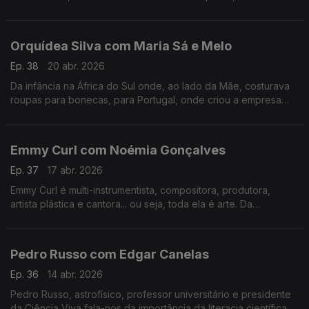
tudo o que há de bom numa mesa minhota.
Orquídea Silva com Maria Sá e Melo
Ep. 38
20 abr. 2026
Da infância na África do Sul onde, ao lado da Mãe, costurava
roupas para bonecas, para Portugal, onde criou a empresa
que veste hoje os mais galardoados chefs portugueses e
internacionais.
Emmy Curl com Noémia Gonçalves
Ep. 37
17 abr. 2026
Emmy Curl é multi-instrumentista, compositora, produtora,
artista plástica e cantora... ou seja, toda ela é arte. Da
experiência na Dinamarca à criação da "Escola Normal" há 20
anos que se contam nesta conversa.
Pedro Russo com Edgar Canelas
Ep. 36
14 abr. 2026
Pedro Russo, astrofísico, professor universitário e presidente
da Ciência Viva fala-nos da importância da literacia científica e