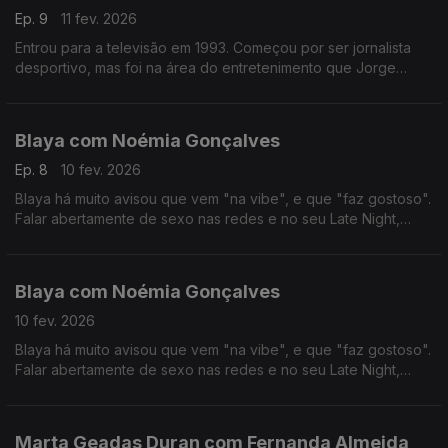
Ep. 9
11 fev. 2026
Entrou para a televisão em 1993. Começou por ser jornalista
desportivo, mas foi na área do entretenimento que Jorge
Gabriel ganhou mais notoriedade, chegando mesmo a ganhar
o globo de ouro em 2004.
Blaya com Noémia Gonçalves
Ep. 8
10 fev. 2026
Blaya há muito avisou que vem "na vibe", e que "faz gostoso".
Falar abertamente de sexo nas redes e no seu Late Night,
colocou-a no olho do furacão das polémicas, das quais anda a
tentar resguardar-se nos últimos tempos.
Blaya com Noémia Gonçalves
10 fev. 2026
Blaya há muito avisou que vem "na vibe", e que "faz gostoso".
Falar abertamente de sexo nas redes e no seu Late Night,
colocou-a no olho do furacão das polémicas, das quais anda a
tentar resguardar-se nos últimos tempos.
Marta Geadas Duran com Fernanda Almeida