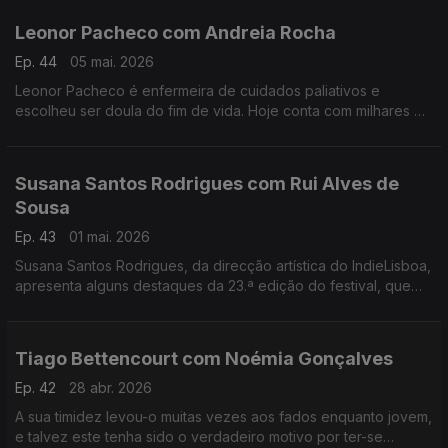
Leonor Pacheco com Andreia Rocha
Ep. 44
05 mai. 2026
Leonor Pacheco é enfermeira de cuidados paliativos e
escolheu ser doula do fim de vida. Hoje conta com milhares de
pessoas que seguem a conta @todoschegamosaofim. Esta é
também uma conversa sobre a finitude da vida.
Susana Santos Rodrigues com Rui Alves de
Sousa
Ep. 43
01 mai. 2026
Susana Santos Rodrigues, da direcção artística do IndieLisboa,
apresenta alguns destaques da 23.ª edição do festival, que
regressa de 30 de Abril a 10 de Maio. Um jantar numa tasca
com um "twist"
Tiago Bettencourt com Noémia Gonçalves
Ep. 42
28 abr. 2026
A sua timidez levou-o muitas vezes aos fados enquanto jovem,
e talvez este tenha sido o verdadeiro motivo por ter-se