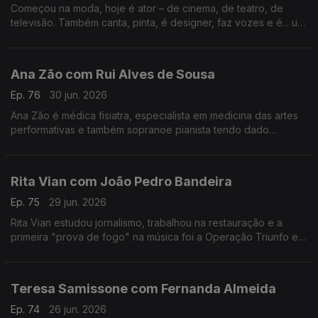
Começou na moda, hoje é ator – de cinema, de teatro, de
televisão. Também canta, pinta, é designer, faz vozes e é... um
homem de família. Nesta conversa fala de percalços da vida e
do otimismo que o caracteriza.
Ana Zão com Rui Alves de Sousa
Ep. 76
30 jun. 2026
Ana Zão é médica fisiatra, especialista em medicina das artes
performativas e também sopranoe pianista tendo dado
concertos em vários países. As experiências de vida e
cuidados de saúde nos artistas e de como envelhecer.
Rita Vian com João Pedro Bandeira
Ep. 75
29 jun. 2026
Rita Vian estudou jornalismo, trabalhou na restauração e a
primeira "prova de fogo" na música foi a Operação Triunfo em
2010. Agora explora a eletrónica e o canto tradicional
português em "Liga Dura".
Teresa Samissone com Fernanda Almeida
Ep. 74
26 jun. 2026