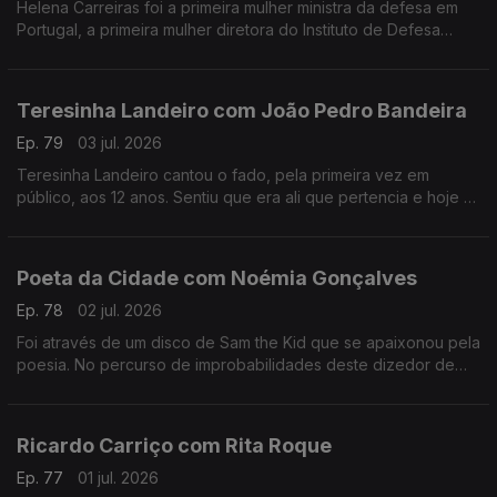
Helena Carreiras foi a primeira mulher ministra da defesa em
Portugal, a primeira mulher diretora do Instituto de Defesa
Nacional e estudou as primeiras mulheres nas forças armadas.
Teresinha Landeiro com João Pedro Bandeira
Ep. 79
03 jul. 2026
Teresinha Landeiro cantou o fado, pela primeira vez em
público, aos 12 anos. Sentiu que era ali que pertencia e hoje é
uma das fadistas mais aclamadas da nova geração, com
tradição e inovação de mãos dadas.
Poeta da Cidade com Noémia Gonçalves
Ep. 78
02 jul. 2026
Foi através de um disco de Sam the Kid que se apaixonou pela
poesia. No percurso de improbabilidades deste dizedor de
poesia, apesar de ter participado num talent show da tv, foi no
Tik Tok que se destacou.
Ricardo Carriço com Rita Roque
Ep. 77
01 jul. 2026