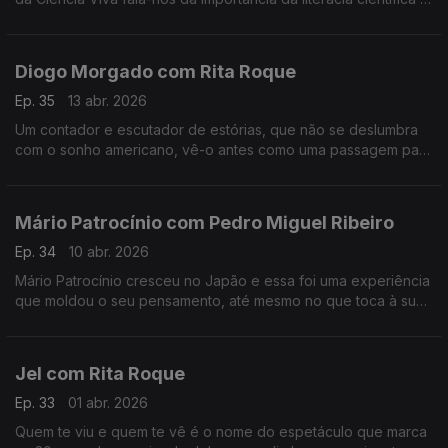
da participação pública na ciência, entre outros assuntos.
Diogo Morgado com Rita Roque
Ep. 35
13 abr. 2026
Um contador e escutador de estórias, que não se deslumbra
com o sonho americano, vê-o antes como uma passagem para
a margem do esclarecimento. É um dos mais reconhecidos
atores, mas continua sem saber lidar com o elogio.
Mário Patrocínio com Pedro Miguel Ribeiro
Ep. 34
10 abr. 2026
Mário Patrocínio cresceu no Japão e essa foi uma experiência
que moldou o seu pensamento, até mesmo no que toca à sua
profissão como realizador.
Jel com Rita Roque
Ep. 33
01 abr. 2026
Quem te viu e quem te vê é o nome do espetáculo que marca