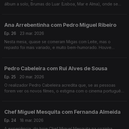
álbum a solo, Brumas do Luar (Lisboa, Mar e Alma), onde se
destaca também como autora e compositora.
Ana Arrebentinha com Pedro Miguel Ribeiro
Ep. 26
23 mar. 2026
Nesta mesa, quase se comeram Migas com Leite, mas o
repasto foi mais variado, e muito bem-humorado. Houve
recordações, ternura e muito boa música. Muito fizeram eles.
Pedro Cabeleira com Rui Alves de Sousa
Ep. 25
20 mar. 2026
O realizador Pedro Cabeleira acredita que, se as pessoas
forem ver os novos filmes, o estigma com o cinema português
vai acabar, e tem novo filme, oito anos depois do primeiro
"Verão Danado", o "Entroncamento".
Chef Miguel Mesquita com Fernanda Almeida
Ep. 24
18 mar. 2026
A experiência, do hoje Chef Miguel Mesquita na cozinha,