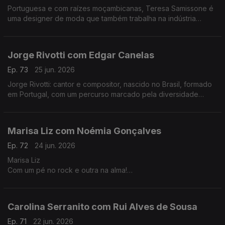
Portuguesa e com raízes moçambicanas, Teresa Samissone é
uma designer de moda que também trabalha na indústria
cinematográfica. Nesta conversa com Fernanda Almeida falam
de inspiração e da herança cultural africana.
Jorge Rivotti com Edgar Canelas
Ep. 73
25 jun. 2026
Jorge Rivotti: cantor e compositor, nascido no Brasil, formado
em Portugal, com um percurso marcado pela diversidade
cultural que tem passado pelo teatro, pela televisão e por
outros campos de criação.
Marisa Liz com Noémia Gonçalves
Ep. 72
24 jun. 2026
Marisa Liz
Com um pé no rock e outra na alma!
Dos Onda-Choc aos Amor Electro e carreira a solo A voz que
todos conhecemos e que agora nos canta "Relatos de um
coração confuso".
Carolina Serranito com Rui Alves de Sousa
Ep. 71
22 jun. 2026