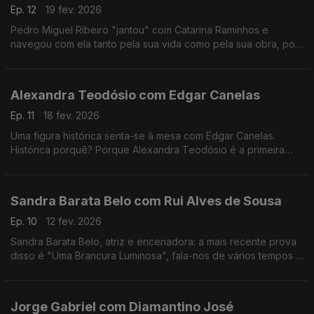
Ep. 12
19 fev. 2026
Pedro Miguel Ribeiro "jantou" com Catarina Raminhos e
navegou com ela tanto pela sua vida como pela sua obra, pois
ambas se misturam sempre. Conheça melhor esta "eterna
jovem" de 14 anos.
Alexandra Teodósio com Edgar Canelas
Ep. 11
18 fev. 2026
Uma figura histórica senta-se à mesa com Edgar Canelas.
Histórica porquê? Porque Alexandra Teodósio é a primeira
mulher a ser eleita como Reitora da Universidade do Algarve.
Sandra Barata Belo com Rui Alves de Sousa
Ep. 10
12 fev. 2026
Sandra Barata Belo, atriz e encenadora: a mais recente prova
disso é "Uma Brancura Luminosa", fala-nos de vários tempos e
memórias de uma artista que desde cedo quis ser
independente.
Jorge Gabriel com Diamantino José