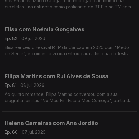
Aos 69 anos, Marco Chagas continua ligado ao mundo das
bicicletas... na natureza como praticante de BTT e na TV como
comentador da RTP.
Até 2012, foi o ciclista com mais vitórias na Volta a Portugal,
foram 4.
Elisa com Noémia Gonçalves
Ep. 82
09 jul. 2026
Elisa venceu o Festival RTP da Canção em 2020 com "Medo
de Sentir", e com essa vitória entrou para a história do festival,
não apenas por ter ganho mas por ter o sonho Eurovisão
"confinado" ao YouTube.
Filipa Martins com Rui Alves de Sousa
Ep. 81
08 jul. 2026
Ao quinto romance, Filipa Martins conversou com a sua
biografia familiar. "No Meu Fim Está o Meu Começo", partiu de
histórias familiares que a escritora se habituou a ouvir ao longo
dos anos.
Helena Carreiras com Ana Jordão
Ep. 80
07 jul. 2026