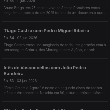
Ep. 65
11 jun. 2026
Bruno Braga tem 25 anos e vive os Santos Populares como
ninguém ao pomto de em 2025 ter criado um documento que
viralizou nas redes o "Excel dos Santos".
Tiago Castro com Pedro Miguel Ribeiro
Ep. 64
08 jun. 2026
Tiago Castro entrou no imaginário de toda uma geração com a
personagem Crómio, dos Morangos com Açúcar, depois
passou parte da sua vida a mostrar como o seu talento ia muito
além da comédia e da televisão.
Inês de Vasconcellos com João Pedro
Bandeira
Ep. 63
03 jun. 2026
"Entre Ontem e Agora" é nome do segundo disco da fadista
Inês de Vasconcellos. Nascida em 89, estudou música clássica,
mas foi o fado que a conquistou definitivamente quando tinha
18 anos.