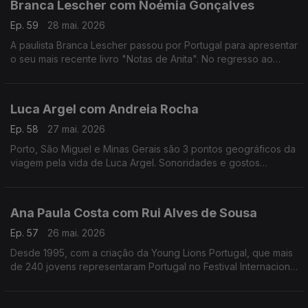
Branca Lescher com Noémia Gonçalves
Ep. 59
28 mai. 2026
A paulista Branca Lescher passou por Portugal para apresentar
o seu mais recente livro "Notas de Anita". No regresso ao
nosso país uma conversa que nos leva da infãncia em plena
ditadura militar aos dias de hoje.
Luca Argel com Andreia Rocha
Ep. 58
27 mai. 2026
Porto, São Miguel e Minas Gerais são 3 pontos geográficos da
viagem pela vida de Luca Argel. Sonoridades e gostos
gastronómicos de um carioca que se apaixonou pela Invicta e
a poesia portuguesa.
Ana Paula Costa com Rui Alves de Sousa
Ep. 57
26 mai. 2026
Desde 1995, com a criação da Young Lions Portugal, que mais
de 240 jovens representaram Portugal no Festival Internacional
de Criatividade em Cannes. Ana Paula Costa acompanha esta
história há 30 anos.