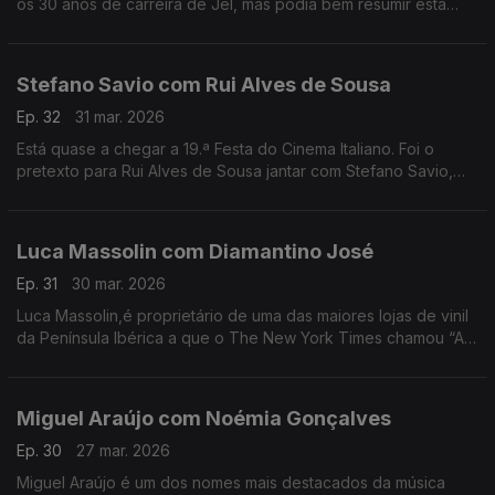
os 30 anos de carreira de Jel, mas podia bem resumir esta
conversa com o comediante que deu e dá vida a
personagens inesquecíveis.
Stefano Savio com Rui Alves de Sousa
Ep. 32
31 mar. 2026
Está quase a chegar a 19.ª Festa do Cinema Italiano. Foi o
pretexto para Rui Alves de Sousa jantar com Stefano Savio,
director artístico do festival, que vive há 20 anos em Portugal.
Luca Massolin com Diamantino José
Ep. 31
30 mar. 2026
Luca Massolin,é proprietário de uma das maiores lojas de vinil
da Península Ibérica a que o The New York Times chamou “A
Meca dos colecionadores de vinil”.
Miguel Araújo com Noémia Gonçalves
Ep. 30
27 mar. 2026
Miguel Araújo é um dos nomes mais destacados da música