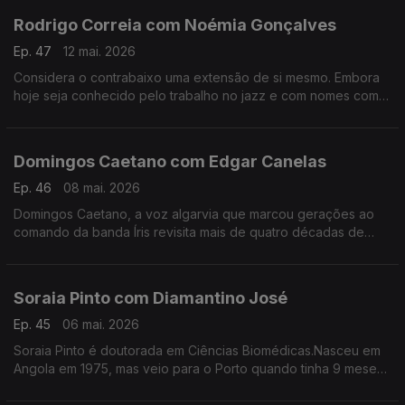
Rodrigo Correia com Noémia Gonçalves
Ep. 47
12 mai. 2026
Considera o contrabaixo uma extensão de si mesmo. Embora
hoje seja conhecido pelo trabalho no jazz e com nomes como
Carolina Deslandes, Mizzy Miles entre outros, mas nem sempre
a sua versatilidade foi validada.
Domingos Caetano com Edgar Canelas
Ep. 46
08 mai. 2026
Domingos Caetano, a voz algarvia que marcou gerações ao
comando da banda Íris revisita mais de quatro décadas de
estrada com humor, franqueza e aquele sotaque do Sul que é
quase uma assinatura artística.
Soraia Pinto com Diamantino José
Ep. 45
06 mai. 2026
Soraia Pinto é doutorada em Ciências Biomédicas.Nasceu em
Angola em 1975, mas veio para o Porto quando tinha 9 meses.
O facto de ser filha de “retornados” ensinou-a a ter a
resiliência como um lema de vida.