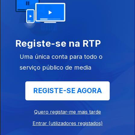
Edição I Sandra Pimenta
19 jul. 2026
Registe-se na RTP
Edição I Sandra Pimenta
18 jul. 2026
Uma única conta para todo o
serviço público de media
Edição | Saes Furtado
17 jul. 2026
REGISTE-SE AGORA
Edição | Saes Furtado
Quero registar-me mais tarde
16 jul. 2026
Entrar (utilizadores registados)