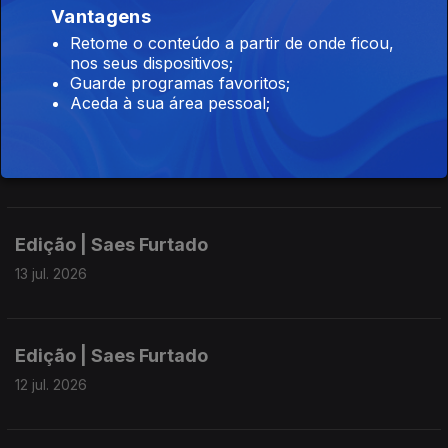
Vantagens
Edição | Saes Furtado
Retome o conteúdo a partir de onde ficou,
15 jul. 2026
nos seus dispositivos;
Guarde programas favoritos;
Aceda à sua área pessoal;
Edição | Saes Furtado
14 jul. 2026
Edição | Saes Furtado
13 jul. 2026
Edição | Saes Furtado
12 jul. 2026